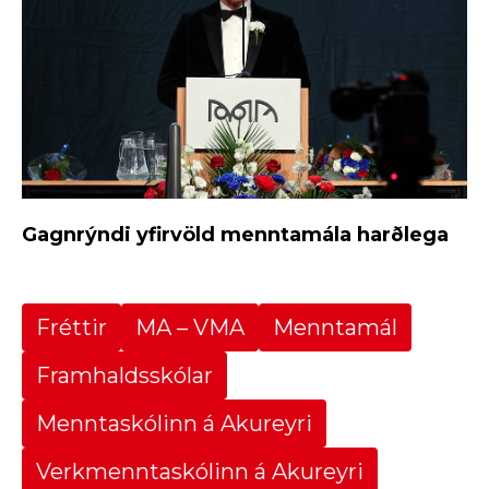
Gagnrýndi yfirvöld menntamála harðlega
Fréttir
MA – VMA
Menntamál
Framhaldsskólar
Menntaskólinn á Akureyri
Verkmenntaskólinn á Akureyri