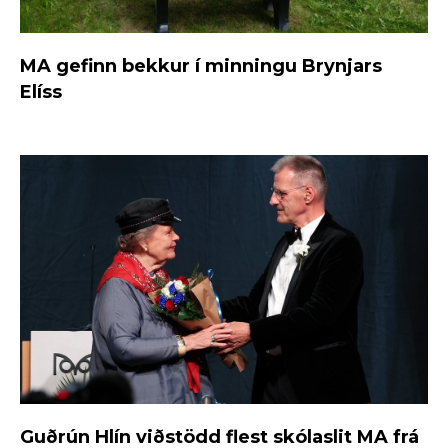
MA gefinn bekkur í minningu Brynjars
Elíss
Guðrún Hlín viðstödd flest skólaslit MA frá