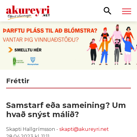
Leita
Fréttir
Samstarf eða sameining? Um
hvað snýst málið?
Skapti Hallgrímsson -
skapti@akureyri.net
28.04.2023 kl. 11:11