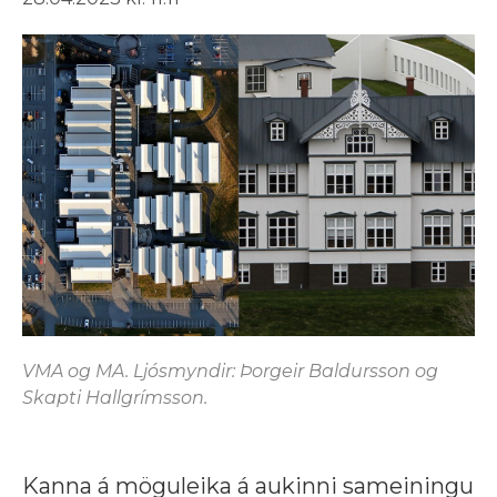
VMA og MA. Ljósmyndir: Þorgeir Baldursson og
Skapti Hallgrímsson.
Kanna á möguleika á aukinni sameiningu