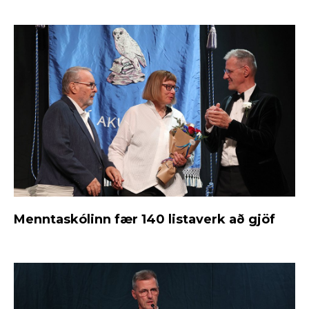
Menntaskólinn fær 140 listaverk að gjöf