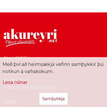
Sími: 6691114
Með því að heimsækja vefinn samþykkir þú
notkun á vafrakökum.
Ritstjóri
Auglýsingar
Lesa nánar
Viltu styrkja Akureyri.net?
Samþykkja
Fréttir