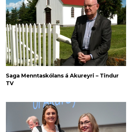
Saga Menntaskólans á Akureyri – Tindur
TV