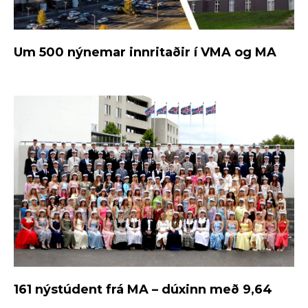
Um 500 nýnemar innritaðir í VMA og MA
161 nýstúdent frá MA – dúxinn með 9,64