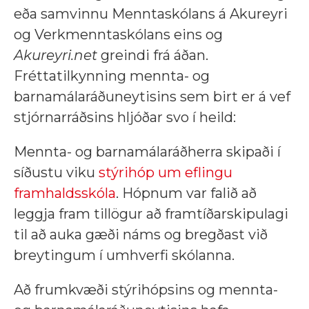
eða samvinnu Menntaskólans á Akureyri
og Verkmenntaskólans eins og
Akureyri.net
greindi frá áðan.
Fréttatilkynning mennta- og
barnamálaráðuneytisins sem birt er á vef
stjórnarráðsins hljóðar svo í heild:
Mennta- og barnamálaráðherra skipaði í
síðustu viku
stýrihóp um eflingu
framhaldsskóla
. Hópnum var falið að
leggja fram tillögur að framtíðarskipulagi
til að auka gæði náms og bregðast við
breytingum í umhverfi skólanna.
Að frumkvæði stýrihópsins og mennta-