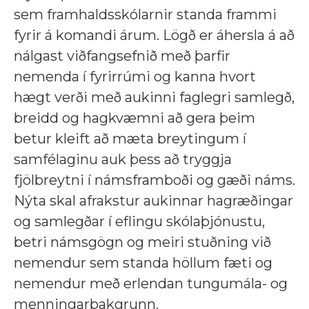
sem framhaldsskólarnir standa frammi
fyrir á komandi árum. Lögð er áhersla á að
nálgast viðfangsefnið með þarfir
nemenda í fyrirrúmi og kanna hvort
hægt verði með aukinni faglegri samlegð,
breidd og hagkvæmni að gera þeim
betur kleift að mæta breytingum í
samfélaginu auk þess að tryggja
fjölbreytni í námsframboði og gæði náms.
Nýta skal afrakstur aukinnar hagræðingar
og samlegðar í eflingu skólaþjónustu,
betri námsgögn og meiri stuðning við
nemendur sem standa höllum fæti og
nemendur með erlendan tungumála- og
menningarbakgrunn.