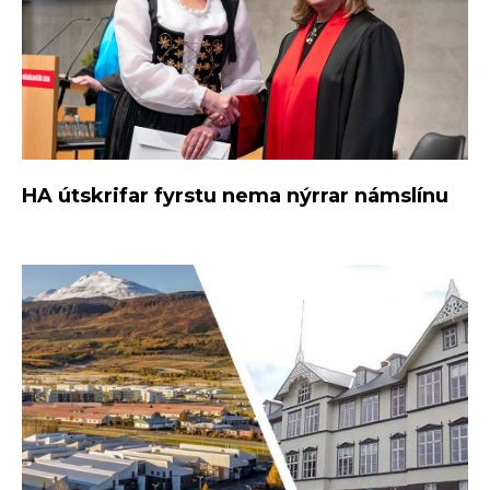
HA útskrifar fyrstu nema nýrrar námslínu