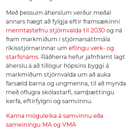
Með þessum áherslum verður meðal
annars hægt að fylgja eftir framsækinni
menntastefnu stjórnvalda til 2030
og ná
fram markmiðum í stjórnarsáttmála
ríkisstjórnarinnar um
eflingu verk- og
starfsnáms
. Ráðherra hefur jafnframt lagt
áherslu á að tillögur hópsins byggi á
markmiðum stjórnvalda um að auka
farsæld barna og ungmenna, til að mynda
með öflugra skólastarfi, samþættingu
kerfa, eftirfylgni og samvinnu.
Kanna möguleika á samvinnu eða
sameiningu MA og VMA