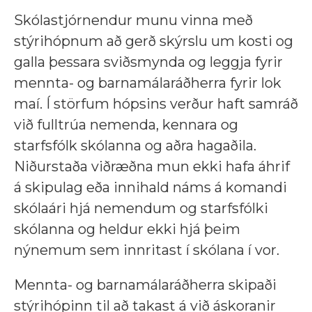
Skólastjórnendur munu vinna með
stýrihópnum að gerð skýrslu um kosti og
galla þessara sviðsmynda og leggja fyrir
mennta- og barnamálaráðherra fyrir lok
maí. Í störfum hópsins verður haft samráð
við fulltrúa nemenda, kennara og
starfsfólk skólanna og aðra hagaðila.
Niðurstaða viðræðna mun ekki hafa áhrif
á skipulag eða innihald náms á komandi
skólaári hjá nemendum og starfsfólki
skólanna og heldur ekki hjá þeim
nýnemum sem innritast í skólana í vor.
Mennta- og barnamálaráðherra skipaði
stýrihópinn til að takast á við áskoranir