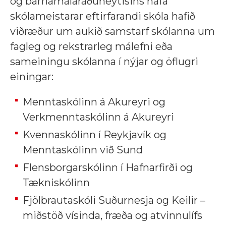
og barnamálaráðuneytisins hafa
skólameistarar eftirfarandi skóla hafið
viðræður um aukið samstarf skólanna um
fagleg og rekstrarleg málefni eða
sameiningu skólanna í nýjar og öflugri
einingar:
Menntaskólinn á Akureyri og
Verkmenntaskólinn á Akureyri
Kvennaskólinn í Reykjavík og
Menntaskólinn við Sund
Flensborgarskólinn í Hafnarfirði og
Tækniskólinn
Fjölbrautaskóli Suðurnesja og Keilir –
miðstöð vísinda, fræða og atvinnulífs