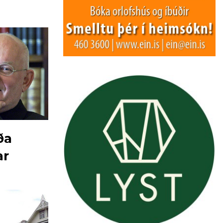
ða
ar