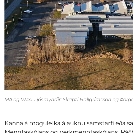
MA og VMA. Ljósmyndir: Skapti Hallgrímsson og Þorge
Kanna á möguleika á auknu samstarfi eða s
Menntaskólans og Verkmenntaskólans. Ráðhe