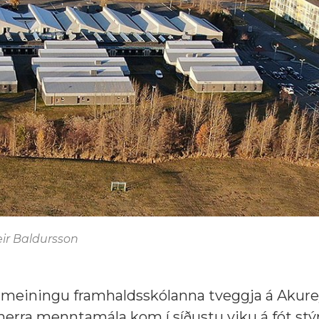
ir Baldursson
ameiningu framhaldsskólanna tveggja á Akurey
rra menntamála kom í síðustu viku á fót stý