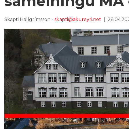
sameiningu MA
Skapti Hallgrímsson -
skapti@akureyri.net
28.04.2023