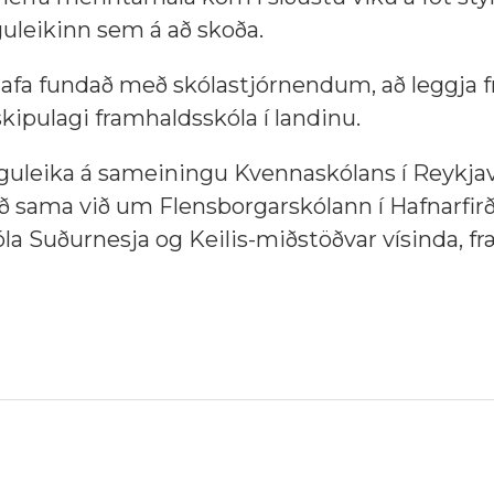
uleikinn sem á að skoða.
afa fundað með skólastjórnendum, að leggja 
kipulagi framhaldsskóla í landinu.
guleika á sameiningu Kvennaskólans í Reykjav
 sama við um Flensborgarskólann í Hafnarfirð
la Suðurnesja og Keilis-miðstöðvar vísinda, f