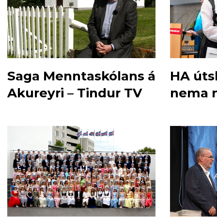
Saga Menntaskólans á
HA útsk
Akureyri – Tindur TV
nema n