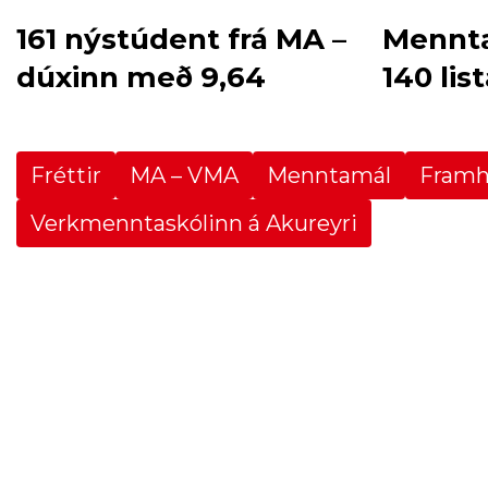
161 nýstúdent frá MA –
Mennta
dúxinn með 9,64
140 lis
Fréttir
MA – VMA
Menntamál
Framh
Verkmenntaskólinn á Akureyri