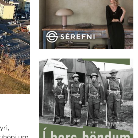
ri,
rihópi um