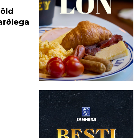
völd
rðlega