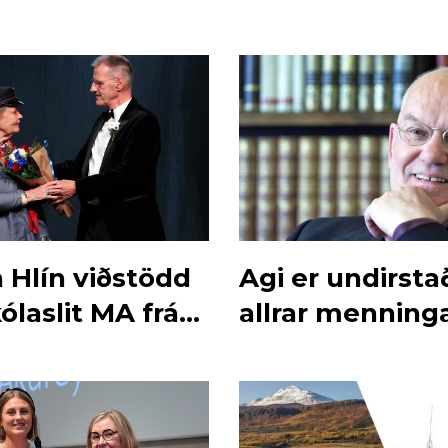
 Hlín viðstödd
Agi er undirsta
kólaslit MA frá
allrar menning