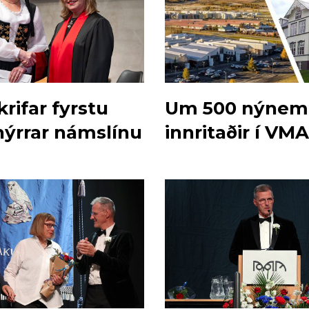
rifar fyrstu
Um 500 nýnem
ýrrar námslínu
innritaðir í VM