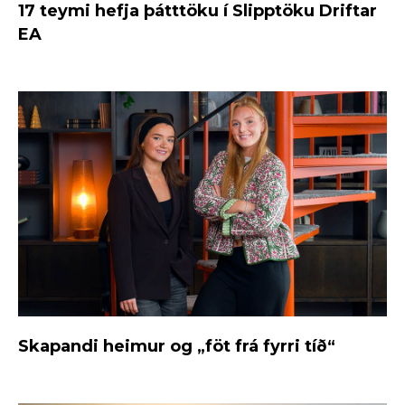
17 teymi hefja þátttöku í Slipptöku Driftar
EA
Skapandi heimur og „föt frá fyrri tíð“