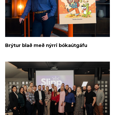
Brýtur blað með nýrri bókaútgáfu