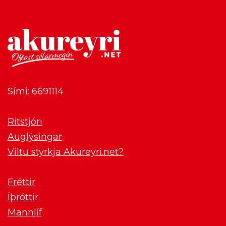
Sími: 6691114
Ritstjóri
Auglýsingar
Viltu styrkja Akureyri.net?
Fréttir
Íþróttir
Mannlíf