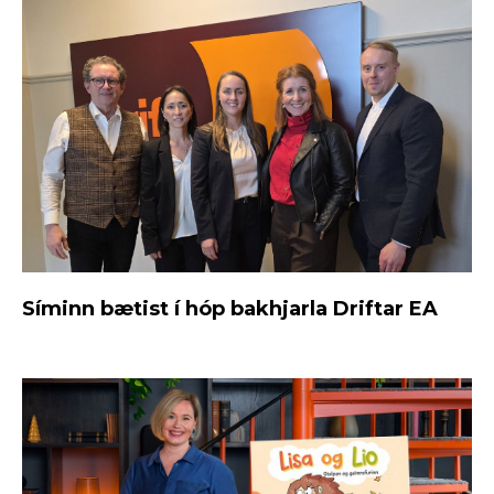
Síminn bætist í hóp bakhjarla Driftar EA