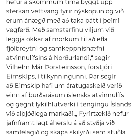
hefur á skömmum tíma byggt upp
sterkan vettvang fyrir nýsköpun og við
erum ánægð með að taka þátt í þeirri
vegferð. Með samstarfinu viljum við
leggja okkar af mörkum til að efla
fjölbreytni og samkeppnishæfni
atvinnulífsins á Norðurlandi,“ segir
Vilhelm Már Þorsteinsson, forstjóri
Eimskips, í tilkynningunni. Þar segir
að Eimskip hafi um áratugaskeið verið
einn af burðarásum íslensks atvinnulífs
og gegnt lykilhlutverki í tengingu Íslands
við alþjóðlega markaði.„ Fyrirtækið hefur
jafnframt lagt áherslu á að styðja við
samfélagið og skapa skilyrði sem stuðla