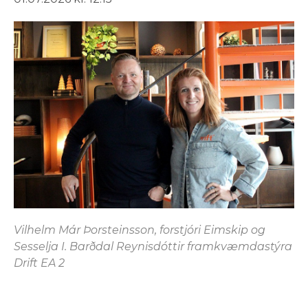
Vilhelm Már Þorsteinsson, forstjóri Eimskip og
Sesselja I. Barðdal Reynisdóttir framkvæmdastýra
Drift EA 2