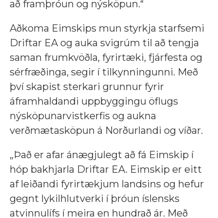
að framþróun og nýsköpun.“
Aðkoma Eimskips mun styrkja starfsemi
Driftar EA og auka svigrúm til að tengja
saman frumkvöðla, fyrirtæki, fjárfesta og
sérfræðinga, segir í tilkynningunni. Með
því skapist sterkari grunnur fyrir
áframhaldandi uppbyggingu öflugs
nýsköpunarvistkerfis og aukna
verðmætasköpun á Norðurlandi og víðar.
„Það er afar ánægjulegt að fá Eimskip í
hóp bakhjarla Driftar EA. Eimskip er eitt
af leiðandi fyrirtækjum landsins og hefur
gegnt lykilhlutverki í þróun íslensks
atvinnulífs í meira en hundrað ár. Með