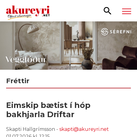
Leita
Fréttir
Eimskip bætist í hóp
bakhjarla Driftar
Skapti Hallgrímsson -
skapti@akureyri.net
01.07.2026 kl. 12:15