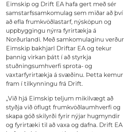
Eimskip og Drift EA hafa gert með sér
samstarfssamkomulag sem miðar að því
að efla frumkvöðlastarf, nýsköpun og
uppbyggingu nýrra fyrirtækja á
Norðurlandi. Með samkomulaginu verður
Eimskip bakhjarl Driftar EA og tekur
þannig virkan þátt í að styrkja
stuðningsumhverfi sprota- og
vaxtarfyrirtækja á svæðinu. Þetta kemur
fram í tilkynningu frá Drift.
„Við hjá Eimskip teljum mikilvægt að
styðja við öflugt frumkvöðlaumhverfi og
skapa góð skilyrði fyrir nýjar hugmyndir
og fyrirtæki til að vaxa og dafna. Drift EA