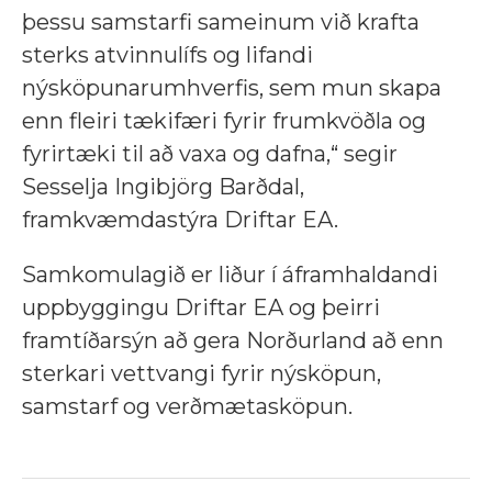
þessu samstarfi sameinum við krafta
sterks atvinnulífs og lifandi
nýsköpunarumhverfis, sem mun skapa
enn fleiri tækifæri fyrir frumkvöðla og
fyrirtæki til að vaxa og dafna,“ segir
Sesselja Ingibjörg Barðdal,
framkvæmdastýra Driftar EA.
Samkomulagið er liður í áframhaldandi
uppbyggingu Driftar EA og þeirri
framtíðarsýn að gera Norðurland að enn
sterkari vettvangi fyrir nýsköpun,
samstarf og verðmætasköpun.