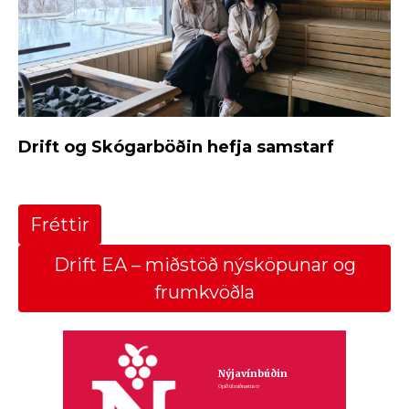
Drift og Skógarböðin hefja samstarf
Fréttir
Drift EA – miðstöð nýsköpunar og
frumkvöðla