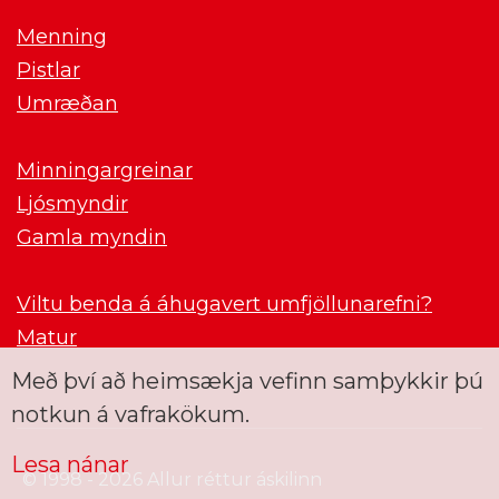
Menning
Pistlar
Umræðan
Minningargreinar
Ljósmyndir
Gamla myndin
Viltu benda á áhugavert umfjöllunarefni?
Matur
Með því að heimsækja vefinn samþykkir þú
notkun á vafrakökum.
Lesa nánar
© 1998 - 2026 Allur réttur áskilinn