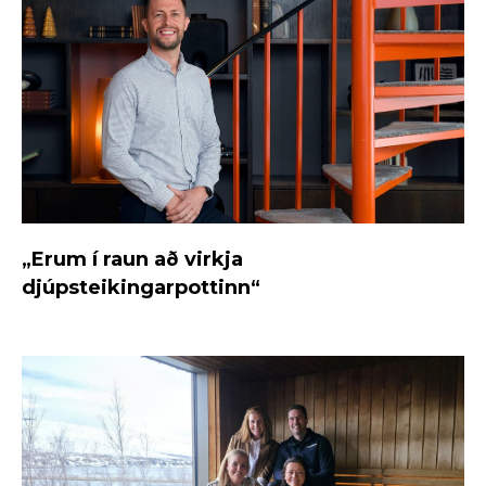
„Erum í raun að virkja
djúpsteikingarpottinn“