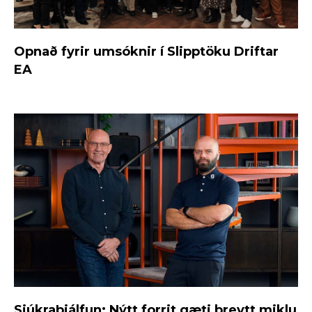
Opnað fyrir umsóknir í Slipptöku Driftar
EA
Sjúkraþjálfun: Nýtt forrit gæti breytt miklu