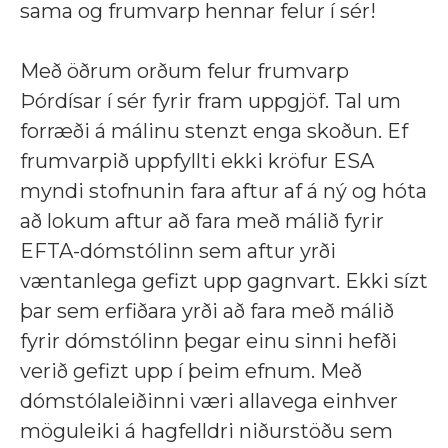
sama og frumvarp hennar felur í sér!
Með öðrum orðum felur frumvarp
Þórdísar í sér fyrir fram uppgjöf. Tal um
forræði á málinu stenzt enga skoðun. Ef
frumvarpið uppfyllti ekki kröfur ESA
myndi stofnunin fara aftur af á ný og hóta
að lokum aftur að fara með málið fyrir
EFTA-dómstólinn sem aftur yrði
væntanlega gefizt upp gagnvart. Ekki sízt
þar sem erfiðara yrði að fara með málið
fyrir dómstólinn þegar einu sinni hefði
verið gefizt upp í þeim efnum. Með
dómstólaleiðinni væri allavega einhver
möguleiki á hagfelldri niðurstöðu sem