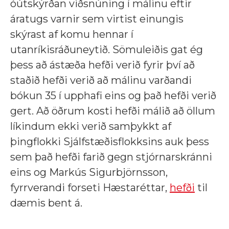
óútskýrðan viðsnúning í málinu eftir
áratugs varnir sem virtist einungis
skýrast af komu hennar í
utanríkisráðuneytið. Sömuleiðis gat ég
þess að ástæða hefði verið fyrir því að
staðið hefði verið að málinu varðandi
bókun 35 í upphafi eins og það hefði verið
gert. Að öðrum kosti hefði málið að öllum
líkindum ekki verið samþykkt af
þingflokki Sjálfstæðisflokksins auk þess
sem það hefði farið gegn stjórnarskránni
eins og Markús Sigurbjörnsson,
fyrrverandi forseti Hæstaréttar,
hefði
til
dæmis bent á.