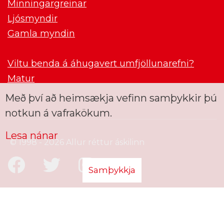
Minningargreinar
Ljósmyndir
Gamla myndin
Viltu benda á áhugavert umfjöllunarefni?
Matur
Með því að heimsækja vefinn samþykkir þú
notkun á vafrakökum.
Lesa nánar
© 1998 - 2026 Allur réttur áskilinn
Samþykkja