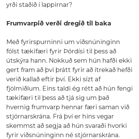
yrði staðið í lappirnar?
Frumvarpið verði dregið til baka
Með fyrirspurninni um viðsnúninginn
fólst tækifæri fyrir Þórdísi til þess að
útskýra hann. Nokkuð sem hún hafði ekki
gert fram að því þrátt fyrir að ítrekað hefði
verið kallað eftir því. Ekki sízt af
fjölmiðlum. Eins taldi ég rétt að hún fengi
tækifæri til þess að tjá sig um það
hvernig frumvarp hennar færi saman við
stjórnarskrána. Frá því er hins vegar
skemmst að segja að hún svaraði hvorki
fyrir viðsnúninginn né stjórnarskrána.