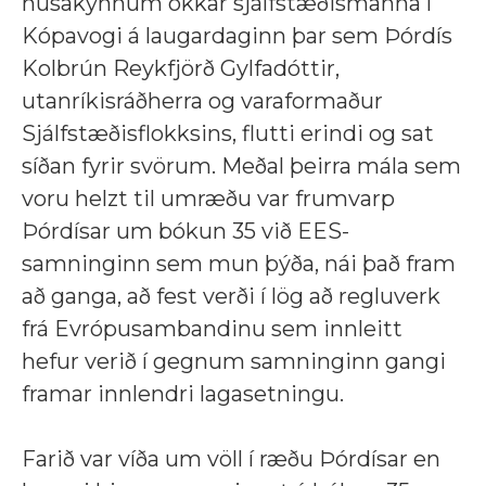
húsakynnum okkar sjálfstæðismanna í
Kópavogi á laugardaginn þar sem Þórdís
Kolbrún Reykfjörð Gylfadóttir,
utanríkisráðherra og varaformaður
Sjálfstæðisflokksins, flutti erindi og sat
síðan fyrir svörum. Meðal þeirra mála sem
voru helzt til umræðu var frumvarp
Þórdísar um bókun 35 við EES-
samninginn sem mun þýða, nái það fram
að ganga, að fest verði í lög að regluverk
frá Evrópusambandinu sem innleitt
hefur verið í gegnum samninginn gangi
framar innlendri lagasetningu.
Farið var víða um völl í ræðu Þórdísar en