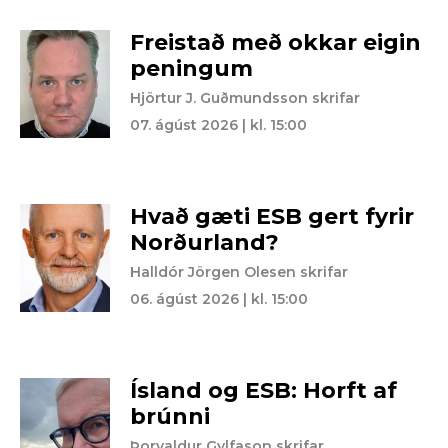
Freistað með okkar eigin
peningum
Hjörtur J. Guðmundsson skrifar
07. ágúst 2026 | kl. 15:00
Hvað gæti ESB gert fyrir
Norðurland?
Halldór Jörgen Olesen skrifar
06. ágúst 2026 | kl. 15:00
Ísland og ESB: Horft af
brúnni
Þorvaldur Gylfason skrifar