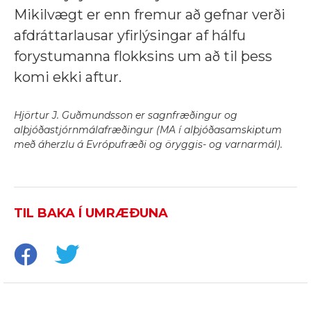
Mikilvægt er enn fremur að gefnar verði
afdráttarlausar yfirlýsingar af hálfu
forystumanna flokksins um að til þess
komi ekki aftur.
Hjörtur J. Guðmundsson er sagnfræðingur og
alþjóðastjórnmálafræðingur (MA í alþjóðasamskiptum
með áherzlu á Evrópufræði og öryggis- og varnarmál).
TIL BAKA Í UMRÆÐUNA