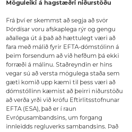
Möguleiki á hagstæðri niðurstöðu
Frá því er skemmst að segja að svör
Þórdísar voru afskaplega rýr og gengu
aðallega út á það að hættulegt væri að
fara með málið fyrir EFTA-dómstólinn á
þeim forsendum að við hefðum þá ekki
forræði á málinu. Staðreyndin er hins
vegar sú að versta mögulega staða sem
gæti komið upp kæmi til þess væri að
dómstóllinn kæmist að þeirri niðurstöðu
að verða yrði við kröfu Eftirlitsstofnunar
EFTA (ESA), það er í raun
Evrópusambandsins, um forgang
innleidds regluverks sambandsins. Það