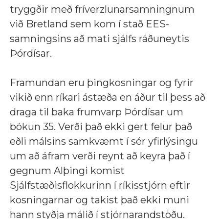
tryggðir með fríverzlunarsamningnum
við Bretland sem kom í stað EES-
samningsins að mati sjálfs ráðuneytis
Þórdísar.
Framundan eru þingkosningar og fyrir
vikið enn ríkari ástæða en áður til þess að
draga til baka frumvarp Þórdísar um
bókun 35. Verði það ekki gert felur það
eðli málsins samkvæmt í sér yfirlýsingu
um að áfram verði reynt að keyra það í
gegnum Alþingi komist
Sjálfstæðisflokkurinn í ríkisstjórn eftir
kosningarnar og takist það ekki muni
hann styðja málið í stjórnarandstöðu.