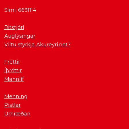
Sími: 6691114
Ritstjóri
Auglýsingar
Viltu styrkja Akureyri.net?
Fréttir
Íþróttir
Mannlíf
Menning
Pistlar
Umræðan