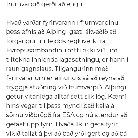
frumvarpið gerði að engu.
Hvað varðar fyrirvarann í frumvarpinu,
þess efnis að Alþingi gæti ákveðið að
forgangur innleidds regluverk frá
Evrópusambandinu ætti ekki við um
tiltekna innlenda lagasetningu, er hann í
raun gagnslaus. Tilgangurinn með
fyrirvaranum er einungis sá að reyna að
tryggja stuðning við frumvarpið. Alþingi
getur vitanlega alltaf sett slík lög. Kæmi
hins vegar til þess myndi það kalla á
sömu viðbrögð frá ESA og nú stendur að
gefast upp fyrir. Hvaða líkur geta fyrir
vikið talizt á því að það yrði gert og að þá