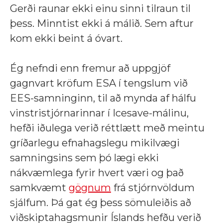
Gerði raunar ekki einu sinni tilraun til
þess. Minntist ekki á málið. Sem aftur
kom ekki beint á óvart.
Ég nefndi enn fremur að uppgjöf
gagnvart kröfum ESA í tengslum við
EES-samninginn, til að mynda af hálfu
vinstristjórnarinnar í Icesave-málinu,
hefði iðulega verið réttlætt með meintu
gríðarlegu efnahagslegu mikilvægi
samningsins sem þó lægi ekki
nákvæmlega fyrir hvert væri og það
samkvæmt
gögnum
frá stjórnvöldum
sjálfum. Þá gat ég þess sömuleiðis að
viðskiptahagsmunir Íslands hefðu verið