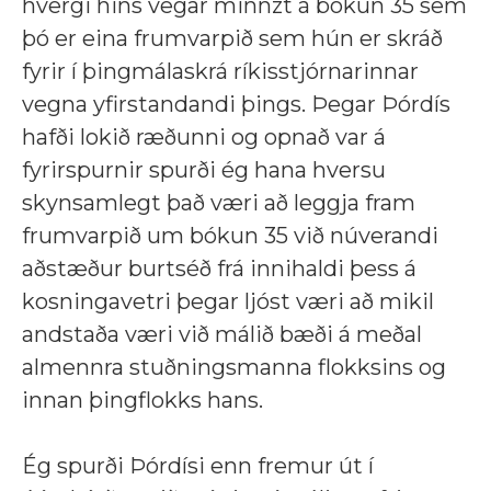
hvergi hins vegar minnzt á bókun 35 sem
þó er eina frumvarpið sem hún er skráð
fyrir í þingmálaskrá ríkisstjórnarinnar
vegna yfirstandandi þings. Þegar Þórdís
hafði lokið ræðunni og opnað var á
fyrirspurnir spurði ég hana hversu
skynsamlegt það væri að leggja fram
frumvarpið um bókun 35 við núverandi
aðstæður burtséð frá innihaldi þess á
kosningavetri þegar ljóst væri að mikil
andstaða væri við málið bæði á meðal
almennra stuðningsmanna flokksins og
innan þingflokks hans.
Ég spurði Þórdísi enn fremur út í