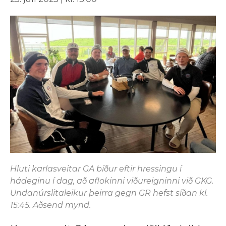
Hluti karlasveitar GA bíður eftir hressingu í
hádeginu í dag, að aflokinni viðureigninni við GKG.
Undanúrslitaleikur þeirra gegn GR hefst síðan kl.
15:45. Aðsend mynd.