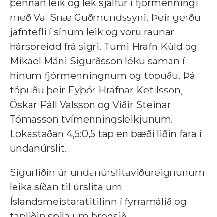
þennan leik og lék sjálfur í fjórmenningi
með Val Snæ Guðmundssyni. Þeir gerðu
jafntefli í sínum leik og voru raunar
hársbreidd frá sigri. Tumi Hrafn Kúld og
Mikael Máni Sigurðsson léku saman í
hinum fjórmenningnum og töpuðu. Þá
töpuðu þeir Eyþór Hrafnar Ketilsson,
Óskar Páll Valsson og Víðir Steinar
Tómasson tvímenningsleikjunum.
Lokastaðan 4,5:0,5 tap en bæði liðin fara í
undanúrslit.
Sigurliðin úr undanúrslitaviðureignunum
leika síðan til úrslita um
Íslandsmeistaratitilinn í fyrramálið og
tapliðin spila um bronsið.