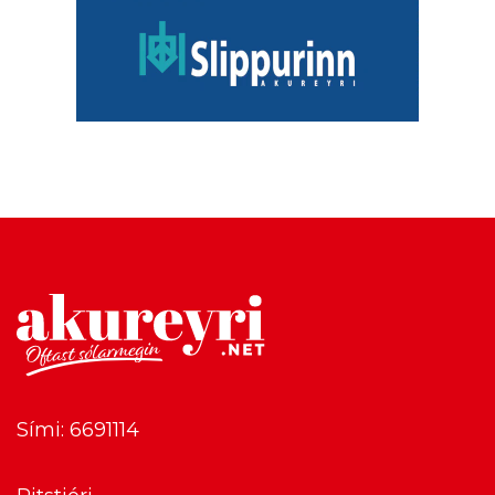
Sími: 6691114