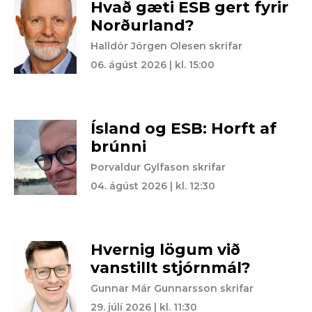
Hvað gæti ESB gert fyrir
Norðurland?
Halldór Jörgen Olesen skrifar
06. ágúst 2026 | kl. 15:00
Ísland og ESB: Horft af
brúnni
Þorvaldur Gylfason skrifar
04. ágúst 2026 | kl. 12:30
Hvernig lögum við
vanstillt stjórnmál?
Gunnar Már Gunnarsson skrifar
29. júlí 2026 | kl. 11:30