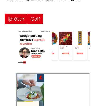
Íþróttir
Golf