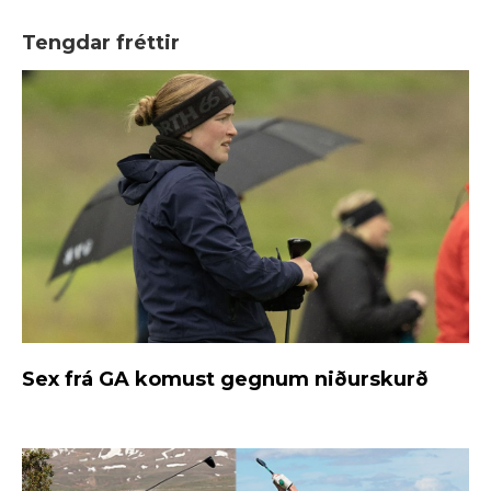
Tengdar fréttir
Sex frá GA komust gegnum niðurskurð