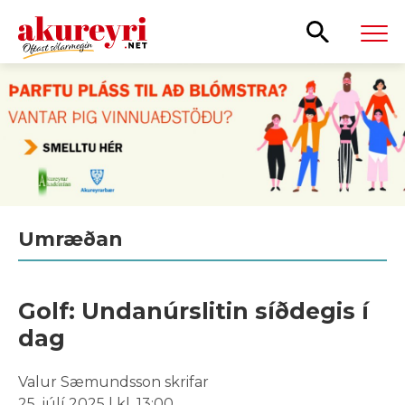
Leita
Umræðan
Golf: Undanúrslitin síðdegis í
dag
Valur Sæmundsson skrifar
25. júlí 2025 | kl. 13:00