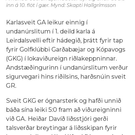
inn á 10. flöt í gær. Mynd: Skapti Hallgrímsson
Karlasveit GA leikur einnig í
undanúrslitum í 1. deild karla á
Leirdalsvelli eftir hádegið, þrátt fyrir tap
fyrir Golfklúbbi Garðabæjar og Kópavogs
(GKG) í lokaviðureign riðlakeppninnar.
Andstæðingurinn í undanúrslitum verður
sigurvegari hins riðilsins, harðsnúin sveit
GR.
Sveit GKG er ógnarsterk og hafði unnið
báða sína leiki 5:0 fram að viðureigninni
við GA. Heiðar Davíð liðsstjóri gerði
talsverðar breytingar á liðsskipan fyrir