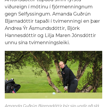
viðureign í mótinu í fjórmenningnum
gegn Selfyssingum. Amanda Guðrún
Bjarnadóttir tapaði í tvímenningi en þær
Andrea Ýr Ásmundsdóttir, Björk
Hannesdóttir og Lilja Maren Jónsdóttir
unnu sína tvímenningsleiki.
Amanda Guðrún Bjarnadóttir býr sig undir að slá