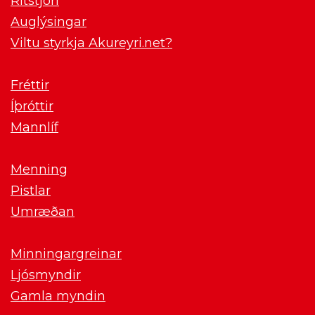
Ritstjóri
Auglýsingar
Viltu styrkja Akureyri.net?
Fréttir
Íþróttir
Mannlíf
Menning
Pistlar
Umræðan
Minningargreinar
Ljósmyndir
Gamla myndin