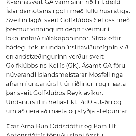
Kvennasveit GA vann sinn riðil í 1. deild
Íslandsmótsins í golfi með fullu húsi stiga.
Sveitin lagði sveit Golfklúbbs Selfoss með
þremur vinningum gegn tveimur í
lokaumferð riðlakeppninnar. Strax eftir
hádegi tekur undanúrslitaviðureignin við
en andstæðingurinn verður sveit
Golfklúbbsins Keilis (GK). Ásamt GA fóru
núverandi Íslandsmeistarar Mosfellinga
áfram í undanúrslit úr riðlinum og mæta
þar sveit Golfklúbbs Reykjavíkur.
Undanúrslitin hefjast kl. 14:10 á Jaðri og
um að gera að mæta og styðja stelpurnar.
Þær Arna Rún Oddsdóttir og Kara Líf
Antonsdóttir töpuðu sinni fyrstu