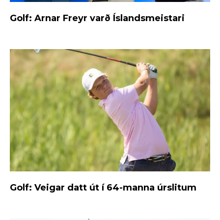
Golf: Arnar Freyr varð Íslandsmeistari
Golf: Veigar datt út í 64-manna úrslitum