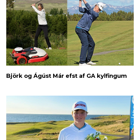
Björk og Ágúst Már efst af GA kylfingum