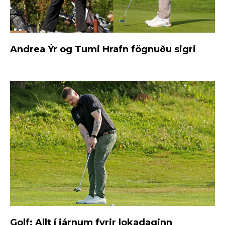
Andrea Ýr og Tumi Hrafn fögnuðu sigri
Golf: Allt í járnum fyrir lokadaginn