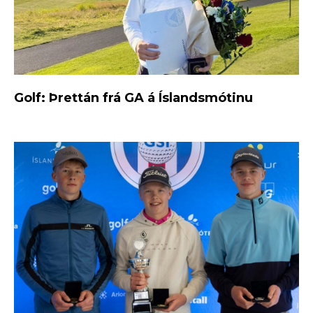
Golf: Þrettán frá GA á Íslandsmótinu