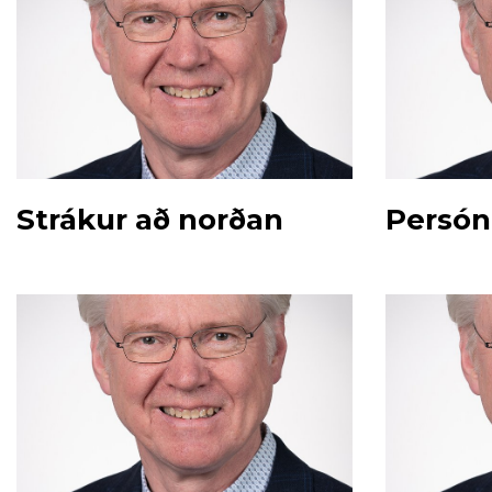
Strákur að norðan
Persónu