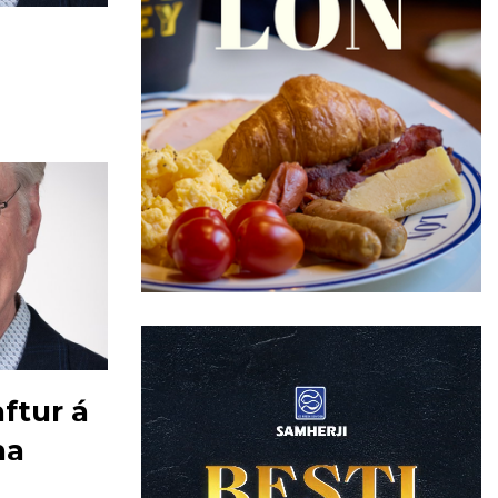
aftur á
na