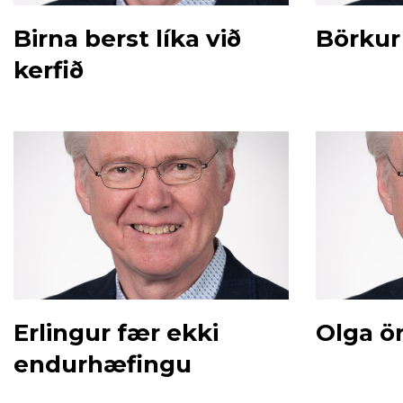
Birna berst líka við
Börkur 
kerfið
Erlingur fær ekki
Olga ö
endurhæfingu