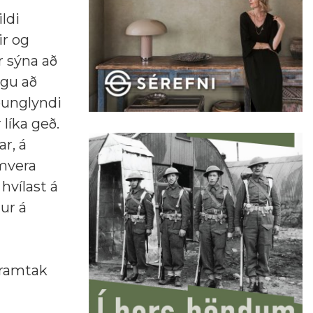
ildi
ir og
r sýna að
ngu að
þunglyndi
 líka geð.
r, á
amvera
hvílast á
tur á
 framtak