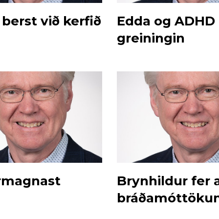
berst við kerfið
Edda og ADHD
greiningin
rmagnast
Brynhildur fer 
bráðamóttöku