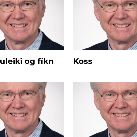
leiki og fíkn
Koss