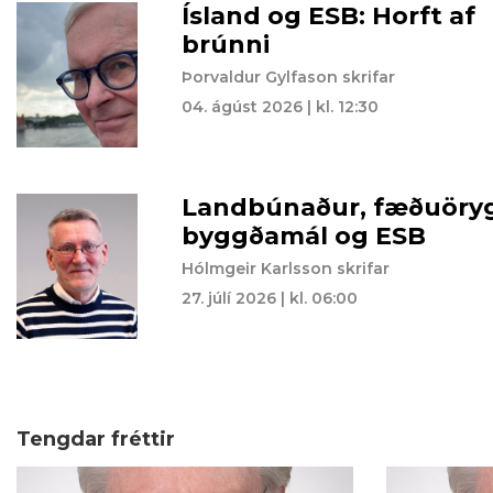
Ísland og ESB: Horft af
brúnni
Þorvaldur Gylfason skrifar
04. ágúst 2026 | kl. 12:30
Landbúnaður, fæðuöryg
byggðamál og ESB
Hólmgeir Karlsson skrifar
27. júlí 2026 | kl. 06:00
Tengdar fréttir