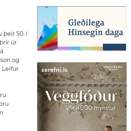
þeir 50. í
rír úr
 á
sson og
 Leifur
ru
oru
em