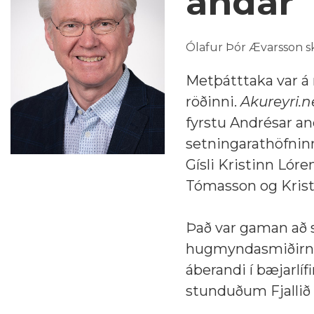
andar
Ólafur Þór Ævarsson sk
Metþátttaka var á
röðinni.
Akureyri.n
fyrstu Andrésar and
setningarathöfnin
Gísli Kristinn Lór
Tómasson og Krist
Það var gaman að
hugmyndasmiðirnir
áberandi í bæjarlífi
stunduðum Fjallið