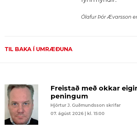
Ólafur Þór Ævarsson e
TIL BAKA Í UMRÆÐUNA
Freistað með okkar eigi
peningum
Hjörtur J. Guðmundsson skrifar
07. ágúst 2026 | kl. 15:00