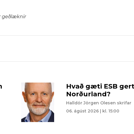
r geðlæknir
n
Hvað gæti ESB gert 
Norðurland?
Halldór Jörgen Olesen skrifar
06. ágúst 2026 | kl. 15:00