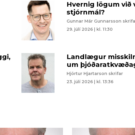
Hvernig lögum við v
stjórnmál?
Gunnar Már Gunnarsson skrifa
29. júlí 2026 | kl. 11:30
gi,
Landlægur misskil
um þjóðaratkvæðag
Hjörtur Hjartarson skrifar
23. júlí 2026 | kl. 13:36