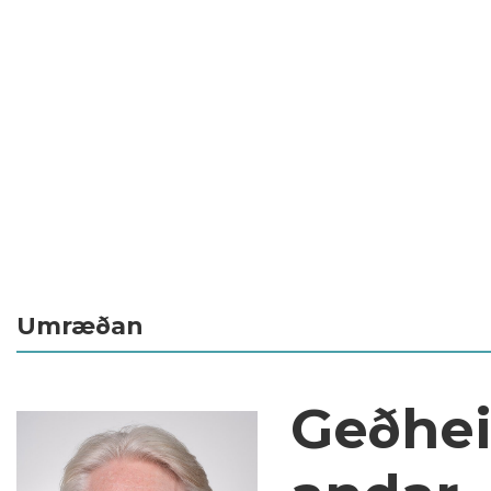
Umræðan
Geðhei