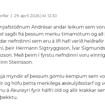
rifar
29. apríl 2026 | kl. 12:30
 nýafstöðnum Andrésar andar leikum sem voru 
et
sagði frá þessum merku tímamótum og að þ
ar nefndinni sem eru á lífi hafi verið heiðraðir
ni, þeir Hermann Sigtryggsson, Ívar Sigmund
enzson. Með þeim í fyrstu nefndinni voru einnig
inn Steinsson.
 sjá myndir af þessum gömlu kempum sem vo
 og hófu þetta merkilega æskulýðsstarf og v
nu á Akureyri fyrir hálfri öld og allir krakkar s
 þekktu.