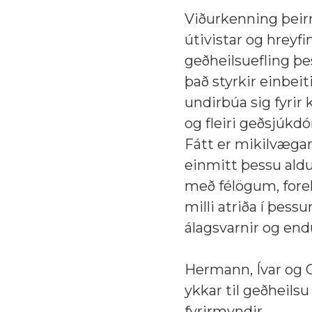
Viðurkenning þeirra
útivistar og hreyfi
geðheilsuefling þe
það styrkir einbe
undirbúa sig fyrir
og fleiri geðsjúkdó
Fátt er mikilvægar
einmitt þessu ald
með félögum, fore
milli atriða í þess
álagsvarnir og end
Hermann, Ívar og G
ykkar til geðheils
fyrirmyndir.