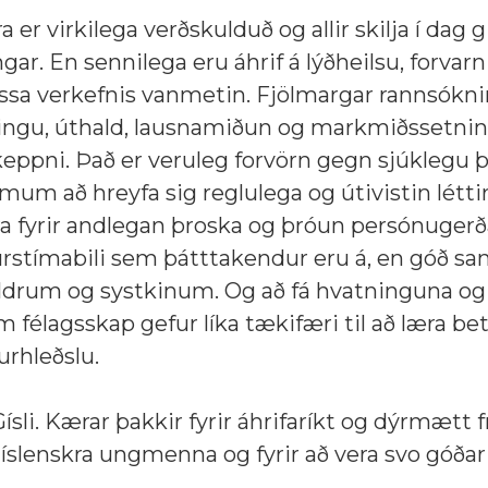
 er virkilega verðskulduð og allir skilja í dag g
ngar. En sennilega eru áhrif á lýðheilsu, forvarn
ssa verkefnis vanmetin. Fjölmargar rannsókni
itingu, úthald, lausnamiðun og markmiðssetni
 keppni. Það er veruleg forvörn gegn sjúklegu 
mum að hreyfa sig reglulega og útivistin léttir
a fyrir andlegan þroska og þróun persónugerða
urstímabili sem þátttakendur eru á, en góð s
ldrum og systkinum. Og að fá hvatninguna og 
um félagsskap gefur líka tækifæri til að læra be
urhleðslu.
ísli. Kærar þakkir fyrir áhrifaríkt og dýrmætt
u íslenskra ungmenna og fyrir að vera svo góðar