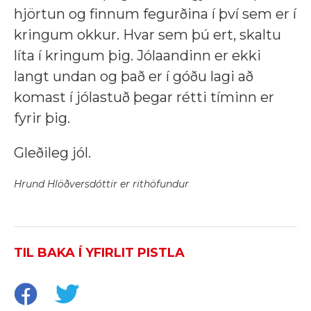
hjörtun og finnum fegurðina í því sem er í
kringum okkur. Hvar sem þú ert, skaltu
líta í kringum þig. Jólaandinn er ekki
langt undan og það er í góðu lagi að
komast í jólastuð þegar rétti tíminn er
fyrir þig.
Gleðileg jól.
Hrund Hlöðversdóttir er rithöfundur
TIL BAKA Í YFIRLIT PISTLA