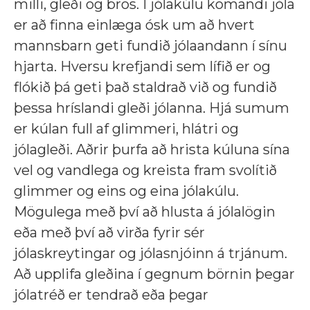
milli, gleði og bros. Í jólakúlu komandi jóla
er að finna einlæga ósk um að hvert
mannsbarn geti fundið jólaandann í sínu
hjarta. Hversu krefjandi sem lífið er og
flókið þá geti það staldrað við og fundið
þessa hríslandi gleði jólanna. Hjá sumum
er kúlan full af glimmeri, hlátri og
jólagleði. Aðrir þurfa að hrista kúluna sína
vel og vandlega og kreista fram svolítið
glimmer og eins og eina jólakúlu.
Mögulega með því að hlusta á jólalögin
eða með því að virða fyrir sér
jólaskreytingar og jólasnjóinn á trjánum.
Að upplifa gleðina í gegnum börnin þegar
jólatréð er tendrað eða þegar