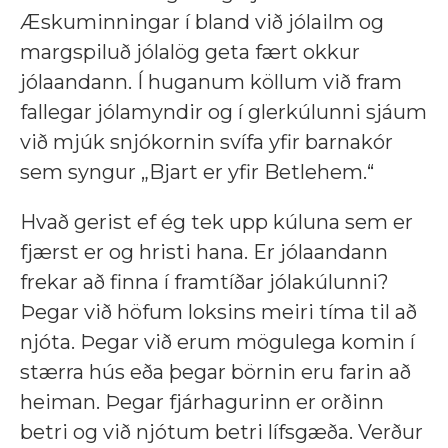
Æskuminningar í bland við jólailm og
margspiluð jólalög geta fært okkur
jólaandann. Í huganum köllum við fram
fallegar jólamyndir og í glerkúlunni sjáum
við mjúk snjókornin svífa yfir barnakór
sem syngur „Bjart er yfir Betlehem.“
Hvað gerist ef ég tek upp kúluna sem er
fjærst er og hristi hana. Er jólaandann
frekar að finna í framtíðar jólakúlunni?
Þegar við höfum loksins meiri tíma til að
njóta. Þegar við erum mögulega komin í
stærra hús eða þegar börnin eru farin að
heiman. Þegar fjárhagurinn er orðinn
betri og við njótum betri lífsgæða. Verður