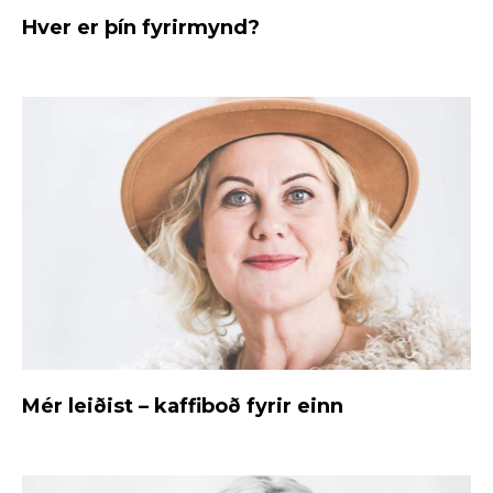
Hver er þín fyrirmynd?
Mér leiðist – kaffiboð fyrir einn