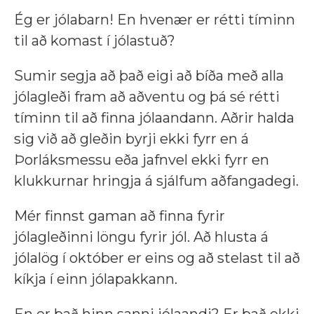
Ég er jólabarn! En hvenær er rétti tíminn
til að komast í jólastuð?
Sumir segja að það eigi að bíða með alla
jólagleði fram að aðventu og þá sé rétti
tíminn til að finna jólaandann. Aðrir halda
sig við að gleðin byrji ekki fyrr en á
Þorláksmessu eða jafnvel ekki fyrr en
klukkurnar hringja á sjálfum aðfangadegi.
Mér finnst gaman að finna fyrir
jólagleðinni löngu fyrir jól. Að hlusta á
jólalög í október er eins og að stelast til að
kíkja í einn jólapakkann.