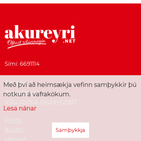
Sími: 6691114
Ritstjóri
Með því að heimsækja vefinn samþykkir þú
Auglýsingar
notkun á vafrakökum.
Viltu styrkja Akureyri.net?
Lesa nánar
Fréttir
Íþróttir
Samþykkja
Mannlíf