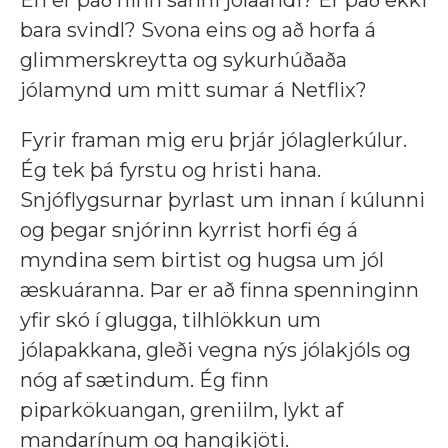
En er það hinn sanni jólaandi? Er það ekki
bara svindl? Svona eins og að horfa á
glimmerskreytta og sykurhúðaða
jólamynd um mitt sumar á Netflix?
Fyrir framan mig eru þrjár jólaglerkúlur.
Ég tek þá fyrstu og hristi hana.
Snjóflygsurnar þyrlast um innan í kúlunni
og þegar snjórinn kyrrist horfi ég á
myndina sem birtist og hugsa um jól
æskuáranna. Þar er að finna spenninginn
yfir skó í glugga, tilhlökkun um
jólapakkana, gleði vegna nýs jólakjóls og
nóg af sætindum. Ég finn
piparkökuangan, greniilm, lykt af
mandarínum og hangikjöti.