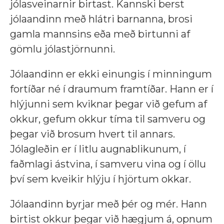
jólasveinarnir birtast. Kannski berst
jólaandinn með hlátri barnanna, brosi
gamla mannsins eða með birtunni af
gömlu jólastjörnunni.
Jólaandinn er ekki einungis í minningum
fortíðar né í draumum framtíðar. Hann er í
hlýjunni sem kviknar þegar við gefum af
okkur, gefum okkur tíma til samveru og
þegar við brosum hvert til annars.
Jólagleðin er í litlu augnablikunum, í
faðmlagi ástvina, í samveru vina og í öllu
því sem kveikir hlýju í hjörtum okkar.
Jólaandinn byrjar með þér og mér. Hann
birtist okkur þegar við hægjum á, opnum