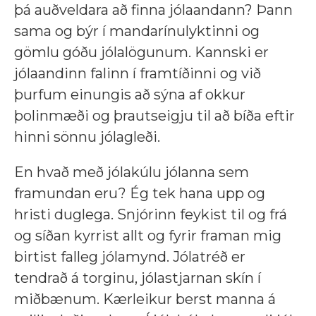
þá auðveldara að finna jólaandann? Þann
sama og býr í mandarínulyktinni og
gömlu góðu jólalögunum. Kannski er
jólaandinn falinn í framtíðinni og við
þurfum einungis að sýna af okkur
þolinmæði og þrautseigju til að bíða eftir
hinni sönnu jólagleði.
En hvað með jólakúlu jólanna sem
framundan eru? Ég tek hana upp og
hristi duglega. Snjórinn feykist til og frá
og síðan kyrrist allt og fyrir framan mig
birtist falleg jólamynd. Jólatréð er
tendrað á torginu, jólastjarnan skín í
miðbænum. Kærleikur berst manna á