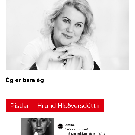
Ég er bara ég
Pistlar
Hrund Hlöðversdóttir