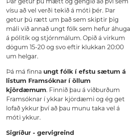
Þar getur þú mætt og gengið að því sem
vísu að vel verði tekið á móti þér. Þar
getur þú rætt um það sem skiptir þig
máli við annað ungt fólk sem hefur áhuga
á pólitík og stjórnmálum. Opið á virkum
dögum 15-20 og svo eftir klukkan 20:00
um helgar.
Þá má finna
ungt fólk í efstu sætum á
listum Framsóknar í öllum
kjördæmum
. Finnið þau á viðburðum
Framsóknar í ykkar kjördæmi og ég get
lofað ykkur því að þau munu taka vel á
móti ykkur.
Sigríður - gervigreind