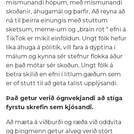
mismunandi hópum, með mismunandi
skoðanir, áhugamál og þarfir. Að reyna að
ná til þeirra einungis með stuttum
sketsum, meme-um og „brain rot “ efni á
TikTok er mikil einföldun. Ungt fólk hefur
líka áhuga á pólitík, vill fara á dýptina í
málum og kynna sér stefnur flokka áður
en það mótar sér skoðun. Ungt fólk á
betra skilið en efni í litlum gæðum sem
er of stutt til að geta talist upplýsandi.
Það getur verið ógnvekjandi að stíga
fyrstu skrefin sem kjósandi.
Að mæta á viðburði og ræða við oddvita
og þingmenn getur alveg verið stórt