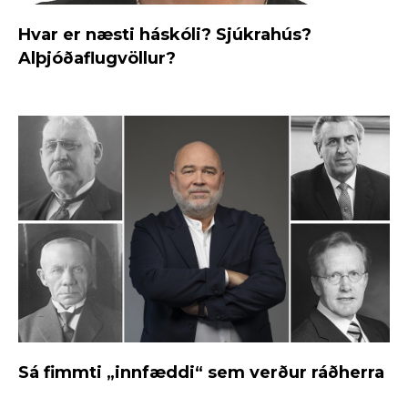
Hvar er næsti háskóli? Sjúkrahús?
Alþjóðaflugvöllur?
Sá fimmti „innfæddi“ sem verður ráðherra