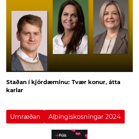
Staðan í kjördæminu: Tvær konur, átta
karlar
Umræðan
Alþingiskosningar 2024