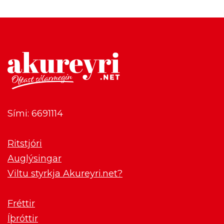
Sími: 6691114
Ritstjóri
Auglýsingar
Viltu styrkja Akureyri.net?
Fréttir
Íþróttir