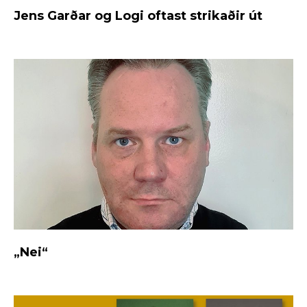
Jens Garðar og Logi oftast strikaðir út
„Nei“