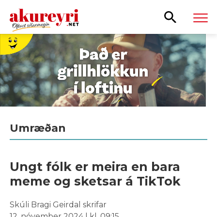
Leita
Umræðan
Ungt fólk er meira en bara
meme og sketsar á TikTok
Skúli Bragi Geirdal skrifar
12. nóvember 2024 | kl. 09:15