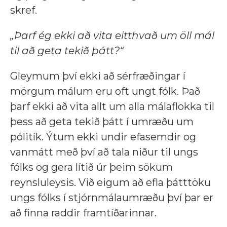
skref.
„Þarf ég ekki að vita eitthvað um öll mál
til að geta tekið þátt?“
Gleymum því ekki að sérfræðingar í
mörgum málum eru oft ungt fólk. Það
þarf ekki að vita allt um alla málaflokka til
þess að geta tekið þátt í umræðu um
pólitík. Ýtum ekki undir efasemdir og
vanmátt með því að tala niður til ungs
fólks og gera lítið úr þeim sökum
reynsluleysis. Við eigum að efla þátttöku
ungs fólks í stjórnmálaumræðu því þar er
að finna raddir framtíðarinnar.