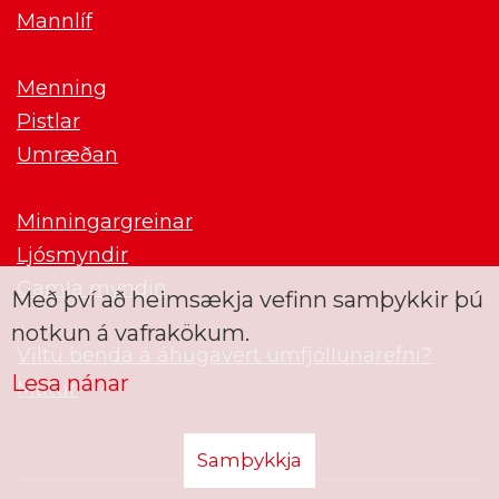
Mannlíf
Menning
Pistlar
Umræðan
Minningargreinar
Ljósmyndir
Gamla myndin
Með því að heimsækja vefinn samþykkir þú
notkun á vafrakökum.
Viltu benda á áhugavert umfjöllunarefni?
Lesa nánar
Matur
Samþykkja