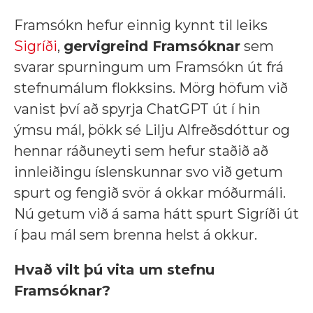
Framsókn hefur einnig kynnt til leiks
Sigríði
,
gervigreind Framsóknar
sem
svarar spurningum um Framsókn út frá
stefnumálum flokksins. Mörg höfum við
vanist því að spyrja ChatGPT út í hin
ýmsu mál, þökk sé Lilju Alfreðsdóttur og
hennar ráðuneyti sem hefur staðið að
innleiðingu íslenskunnar svo við getum
spurt og fengið svör á okkar móðurmáli.
Nú getum við á sama hátt spurt Sigríði út
í þau mál sem brenna helst á okkur.
Hvað vilt þú vita um stefnu
Framsóknar?