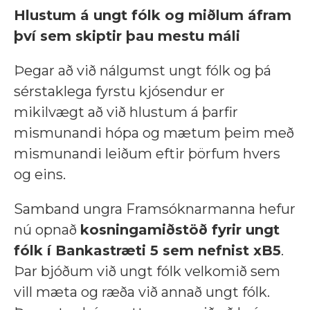
Hlustum á ungt fólk og miðlum áfram
því sem skiptir þau mestu máli
Þegar að við nálgumst ungt fólk og þá
sérstaklega fyrstu kjósendur er
mikilvægt að við hlustum á þarfir
mismunandi hópa og mætum þeim með
mismunandi leiðum eftir þörfum hvers
og eins.
Samband ungra Framsóknarmanna hefur
nú opnað
kosningamiðstöð fyrir ungt
fólk í Bankastræti 5 sem nefnist xB5
.
Þar bjóðum við ungt fólk velkomið sem
vill mæta og ræða við annað ungt fólk.