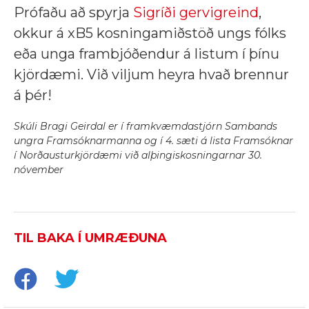
Prófaðu að spyrja
Sigríði gervigreind
,
okkur á xB5 kosningamiðstöð ungs fólks
eða unga frambjóðendur á listum í þínu
kjördæmi. Við viljum heyra hvað brennur
á þér!
Skúli Bragi Geirdal er í framkvæmdastjórn Sambands
ungra Framsóknarmanna og í 4. sæti á lista Framsóknar
í Norðausturkjördæmi við alþingiskosningarnar 30.
nóvember
TIL BAKA Í UMRÆÐUNA