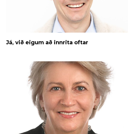
Já, við eigum að innrita oftar