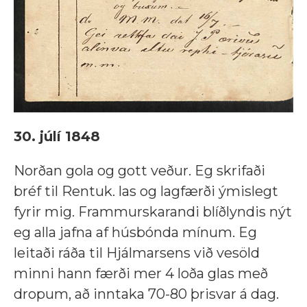
30. júlí 1848
Norðan gola og gott veður. Eg skrifaði
bréf til Rentuk. las og lagfærði ýmislegt
fyrir mig. Frammurskarandi blíðlyndis nýt
eg alla jafna af húsbónda mínum. Eg
leitaði ráða til Hjálmarsens við vesöld
minni hann færði mer 4 loða glas með
dropum, að inntaka 70-80 þrisvar á dag.