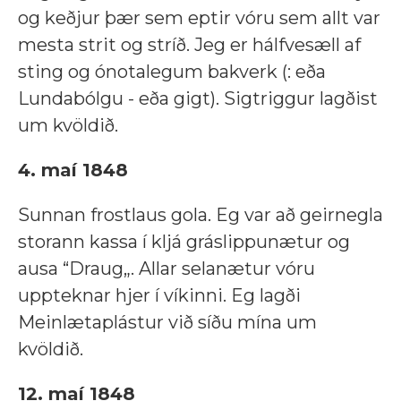
og keðjur þær sem eptir vóru sem allt var
mesta strit og stríð. Jeg er hálfvesæll af
sting og ónotalegum bakverk (: eða
Lundabólgu - eða gigt). Sigtriggur lagðist
um kvöldið.
4. maí 1848
Sunnan frostlaus gola. Eg var að geirnegla
storann kassa í kljá gráslippunætur og
ausa “Draug„. Allar selanætur vóru
uppteknar hjer í víkinni. Eg lagði
Meinlætaplástur við síðu mína um
kvöldið.
12. maí 1848