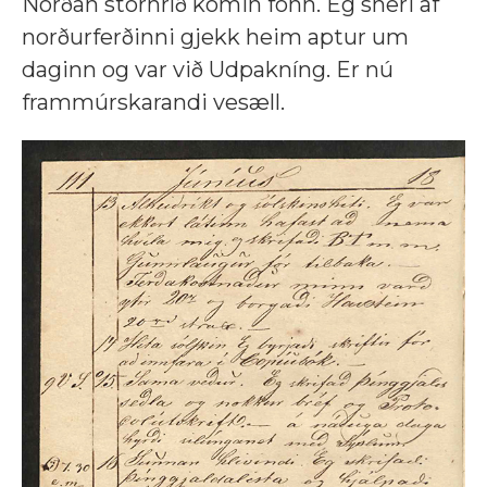
Norðan stórhríð komin fönn. Eg sneri af
norðurferðinni gjekk heim aptur um
daginn og var við Udpakníng. Er nú
frammúrskarandi vesæll.