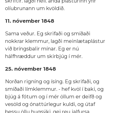
skriftir. lagði heil. anda plasturinn yfir
olíubrunann um kvöldið.
11. nóvember 1848
Sama veður. Eg skrifaði og smíðaði
nokkrar klemmur, lagði meinlætaplástur
við bríngsbalir mínar. Eg er nú
hálfhræddur um skirbjúg í mér.
25. nóvember 1848
Norðan rigníng og ísíng. Eg skrifaði, og
smíðaði límklemmur. - hef kvöl í baki, og
bjúg á fótum og í mér öllum er deifð og
vesöld og ónattúrlegur kuldi, og útaf
þessu öllu hugsýki. gei reu jalfursa