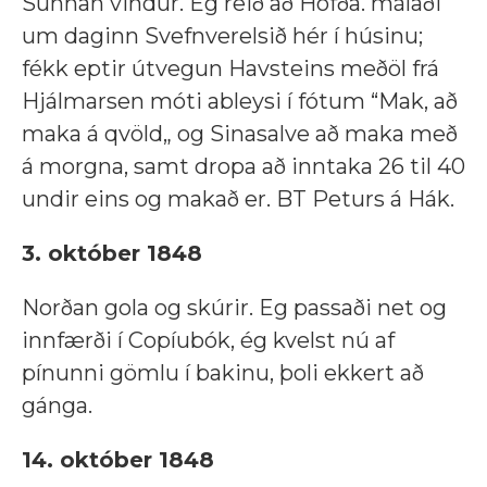
Sunnan vindur. Eg reið að Höfða. málaði
um daginn Svefnverelsið hér í húsinu;
fékk eptir útvegun Havsteins meðöl frá
Hjálmarsen móti ableysi í fótum “Mak, að
maka á qvöld„ og Sinasalve að maka með
á morgna, samt dropa að inntaka 26 til 40
undir eins og makað er. BT Peturs á Hák.
3. október 1848
Norðan gola og skúrir. Eg passaði net og
innfærði í Copíubók, ég kvelst nú af
pínunni gömlu í bakinu, þoli ekkert að
gánga.
14. október 1848