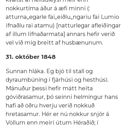
nokkurtíma áður á æfi minni (:
atturna„egarle fai„eiðlu„ngariu fai Lumio
ifnaðlu rai atamu) [natturlegar afleiðingar
af illum lifnaðarmata] annars hefir verið
vel við mig breitt af husbænunum.
31. október 1848
Sunnan hláka. Eg bjó til stall og
dyraumbúníng í fjárhúsi og hesthúsi.
Mánuður þessi hefir mátt heita
góviðrasamur, þó seinni helmíngur hans
hafi að öðru hverju verið nokkuð
hretasamur. Hér er nú nokkur snjór á
Völlum enn meiri útum Héraðið; í