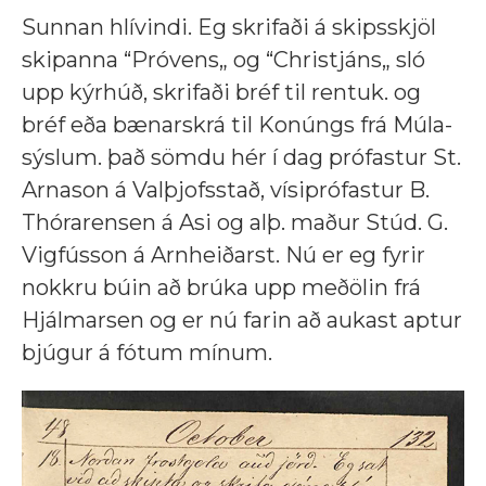
Sunnan hlívindi. Eg skrifaði á skipsskjöl
skipanna “Próvens„ og “Christjáns„ sló
upp kýrhúð, skrifaði bréf til rentuk. og
bréf eða bænarskrá til Konúngs frá Múla-
sýslum. það sömdu hér í dag prófastur St.
Arnason á Valþjofsstað, vísiprófastur B.
Thórarensen á Asi og alþ. maður Stúd. G.
Vigfússon á Arnheiðarst. Nú er eg fyrir
nokkru búin að brúka upp meðölin frá
Hjálmarsen og er nú farin að aukast aptur
bjúgur á fótum mínum.