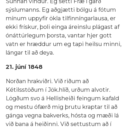
Sunnan vindur. Eg setti Fræ í garð
sýslumanns. Eg aðgjætti bólgu á fótum
mínum uppyfir ökla tilfinníngarlausa, er
ekki frískur, þoli einga áreinslu plágast af
ónáttúrlegum þorsta, vantar hjer gott
vatn er hræddur um eg tapi heilsu minni,
lángar til að deya.
21. júní 1848
Norðan hrakviðri. Við riðum að
Kétilsstöðum í Jök.hlíð, urðum alvotir.
Lögðum svo á Hellisheiði feingum kafald
og mestu ófærð mig þrutu kraptar til að
gánga vegna bakverks, hósta og mæði lá
við bana á heiðinni. Við settustum að í