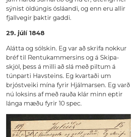
sýnist öldúngis ósláandi, og enn eru allir
fjallvegir þaktir gaddi.
29. júlí 1848
Alátta og sólskin. Eg var að skrifa nokkur
bréf til Rentukammersins og á Skipa-
skjöl, þess á milli að slá með piltum á
túnparti Havsteins. Eg kvartaði um
brjóstveiki mína fyrir Hjálmarsen. Eg varð
nú loksins af með rauða klár minn eptir
lánga mæðu fyrir 10 spec.