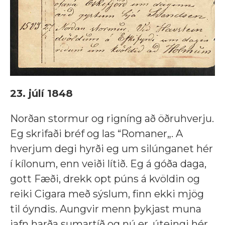
23. júlí 1848
Norðan stormur og rigníng að öðruhverju.
Eg skrifaði bréf og las “Romaner„. A
hverjum degi hyrði eg um silúnganet hér
í kílonum, enn veiði lítið. Eg á góða daga,
gott Fæði, drekk opt púns á kvöldin og
reiki Cigara með sýslum, finn ekki mjög
til óyndis. Aungvir menn þykjast muna
jafn harða sumartíð og nú er, úteingi hér