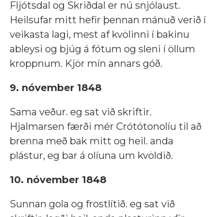
Fljótsdal og Skriðdal er nú snjólaust.
Heilsufar mitt hefir þennan mánuð verið í
veikasta lagi, mest af kvölinni í bakinu
ableysi og bjúg á fótum og sleni í öllum
kroppnum. Kjör mín annars góð.
9. nóvember 1848
Sama veður. eg sat við skriftir.
Hjalmarsen færði mér Crótótonolíu til að
brenna með bak mitt og heil. anda
plástur, eg bar á olíuna um kvöldið.
10. nóvember 1848
Sunnan gola og frostlítið. eg sat við