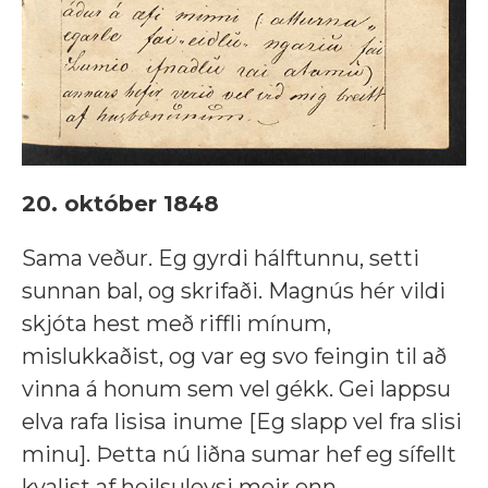
20. október 1848
Sama veður. Eg gyrdi hálftunnu, setti
sunnan bal, og skrifaði. Magnús hér vildi
skjóta hest með riffli mínum,
mislukkaðist, og var eg svo feingin til að
vinna á honum sem vel gékk. Gei lappsu
elva rafa lisisa inume [Eg slapp vel fra slisi
minu]. Þetta nú liðna sumar hef eg sífellt
kvalist af heilsuleysi meir enn