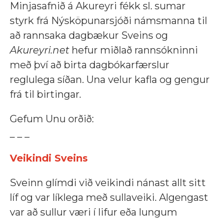
Minjasafnið á Akureyri fékk sl. sumar
styrk frá Nýsköpunarsjóði námsmanna til
að rannsaka dagbækur Sveins og
Akureyri.net
hefur miðlað rannsókninni
með því að birta dagbókarfærslur
reglulega síðan. Una velur kafla og gengur
frá til birtingar
.
Gefum Unu orðið:
_ _ _
Veikindi Sveins
Sveinn glímdi við veikindi nánast allt sitt
líf og var líklega með sullaveiki. Algengast
var að sullur væri í lifur eða lungum