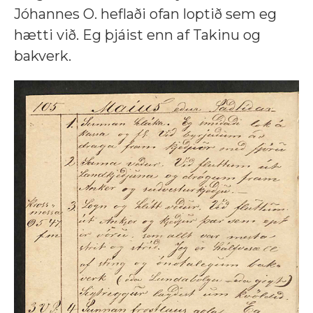
Jóhannes O. heflaði ofan loptið sem eg
hætti við. Eg þjáist enn af Takinu og
bakverk.