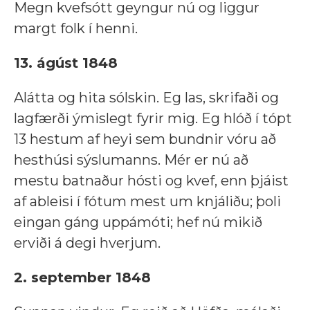
Megn kvefsótt geyngur nú og liggur
margt folk í henni.
13. ágúst 1848
Alátta og hita sólskin. Eg las, skrifaði og
lagfærði ýmislegt fyrir mig. Eg hlóð í tópt
13 hestum af heyi sem bundnir vóru að
hesthúsi sýslumanns. Mér er nú að
mestu batnaður hósti og kvef, enn þjáist
af ableisi í fótum mest um knjáliðu; þoli
eingan gáng uppámóti; hef nú mikið
erviði á degi hverjum.
2. september 1848