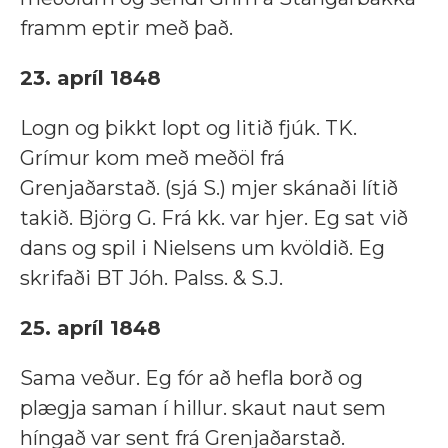
framm eptir með það.
23. apríl 1848
Logn og þikkt lopt og litið fjúk. TK.
Grímur kom með meðöl frá
Grenjaðarstað. (sjá S.) mjer skánaði lítið
takið. Björg G. Frá kk. var hjer. Eg sat við
dans og spil i Nielsens um kvöldið. Eg
skrifaði BT Jóh. Palss. & S.J.
25. apríl 1848
Sama veður. Eg fór að hefla borð og
plægja saman í hillur. skaut naut sem
híngað var sent frá Grenjaðarstað.