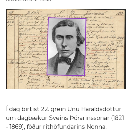
Í dag birtist 22. grein Unu Haraldsdóttur
um dagbækur Sveins Þórarinssonar (1821
- 1869), föður rithöfundarins Nonna.