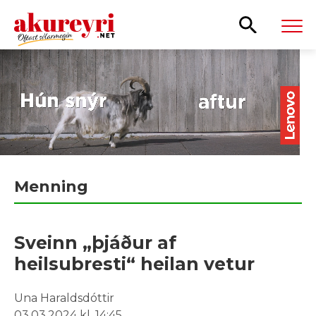
Leita
Menning
Sveinn „þjáður af
heilsubresti“ heilan vetur
Una Haraldsdóttir
03.03.2024 kl. 14:45