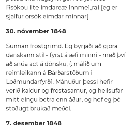
Rsökou ilte imdareæ innmei„rai [eg er
sjalfur orsök eimdar minnar].
30. nóvember 1848
Sunnan frostgrimd. Eg byrjaði að gjöra
danskann stíl - fyrst á æfi minni - með því
að snúa act á dönsku, (: málið um
reimleikann á Bárðarstöðum í
Loðmundarfyrði. Mánuður þessi hefir
verið kaldur og frostasamur, og heilsufar
mitt eingu betra enn áður, og hef eg þó
stöðugt brukað meðöl.
7. desember 1848