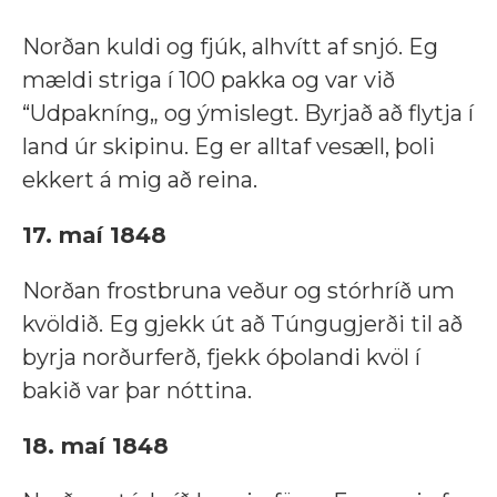
Norðan kuldi og fjúk, alhvítt af snjó. Eg
mældi striga í 100 pakka og var við
“Udpakníng„ og ýmislegt. Byrjað að flytja í
land úr skipinu. Eg er alltaf vesæll, þoli
ekkert á mig að reina.
17. maí 1848
Norðan frostbruna veður og stórhríð um
kvöldið. Eg gjekk út að Túngugjerði til að
byrja norðurferð, fjekk óþolandi kvöl í
bakið var þar nóttina.
18. maí 1848