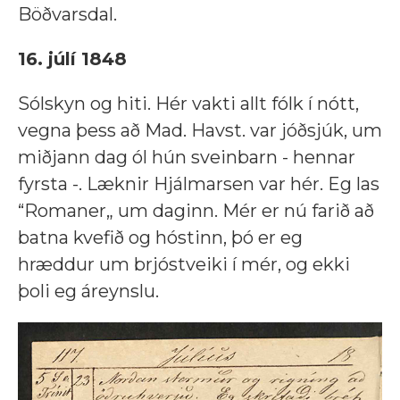
Böðvarsdal.
16. júlí 1848
Sólskyn og hiti. Hér vakti allt fólk í nótt,
vegna þess að Mad. Havst. var jóðsjúk, um
miðjann dag ól hún sveinbarn - hennar
fyrsta -. Læknir Hjálmarsen var hér. Eg las
“Romaner„ um daginn. Mér er nú farið að
batna kvefið og hóstinn, þó er eg
hræddur um brjóstveiki í mér, og ekki
þoli eg áreynslu.