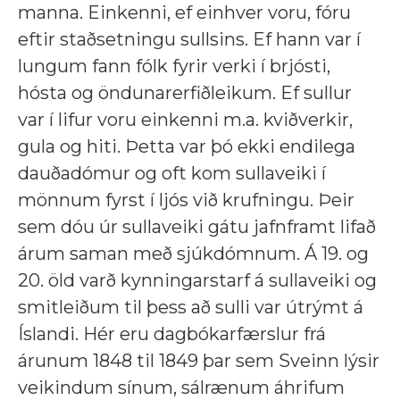
manna. Einkenni, ef einhver voru, fóru
eftir staðsetningu sullsins. Ef hann var í
lungum fann fólk fyrir verki í brjósti,
hósta og öndunarerfiðleikum. Ef sullur
var í lifur voru einkenni m.a. kviðverkir,
gula og hiti. Þetta var þó ekki endilega
dauðadómur og oft kom sullaveiki í
mönnum fyrst í ljós við krufningu. Þeir
sem dóu úr sullaveiki gátu jafnframt lifað
árum saman með sjúkdómnum. Á 19. og
20. öld varð kynningarstarf á sullaveiki og
smitleiðum til þess að sulli var útrýmt á
Íslandi. Hér eru dagbókarfærslur frá
árunum 1848 til 1849 þar sem Sveinn lýsir
veikindum sínum, sálrænum áhrifum