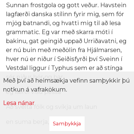
Sunnan frostgola og gott veður. Havstein
lagfærði danska stílinn fyrir mig, sem fór
mjög batnandi, og hvatti mig til að lesa
grammatic. Eg var með skarra móti í
bakinu, gat geingið uppað Urriðavatni, eg
er nú buin með meðölin fra Hjálmarsen,
hver nú er niður í Seiðisfyrði því Sveinn í
Vestdal liggur í Typhus sem er að stínga
sér niður hér og þar.
Með því að heimsækja vefinn samþykkir þú
notkun á vafrakökum.
eg lærði vísu þessa
Lesa nánar
Að svelta fólk og svíkja um laun
en suma berja,
Samþykkja