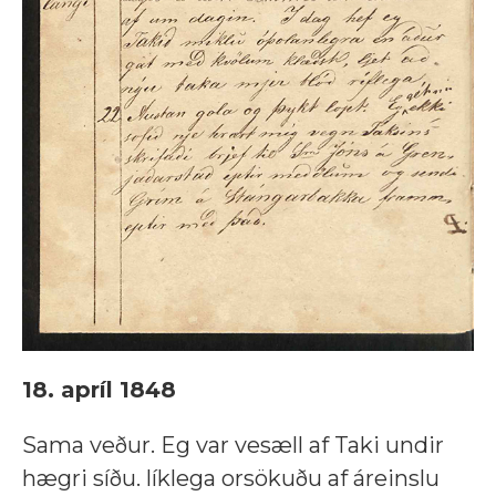
18. apríl 1848
Sama veður. Eg var vesæll af Taki undir
hægri síðu. líklega orsökuðu af áreinslu