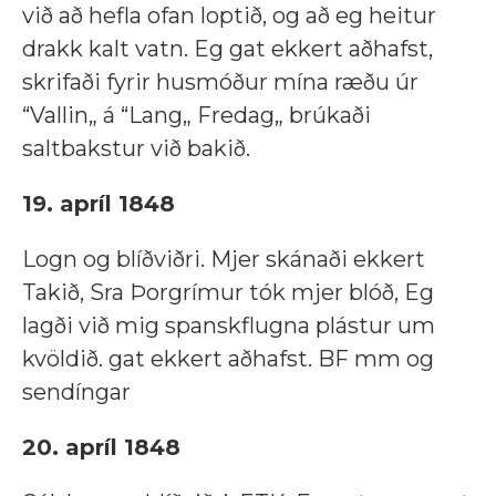
við að hefla ofan loptið, og að eg heitur
drakk kalt vatn. Eg gat ekkert aðhafst,
skrifaði fyrir husmóður mína ræðu úr
“Vallin„ á “Lang„ Fredag„ brúkaði
saltbakstur við bakið.
19. apríl 1848
Logn og blíðviðri. Mjer skánaði ekkert
Takið, Sra Þorgrímur tók mjer blóð, Eg
lagði við mig spanskflugna plástur um
kvöldið. gat ekkert aðhafst. BF mm og
sendíngar
20. apríl 1848