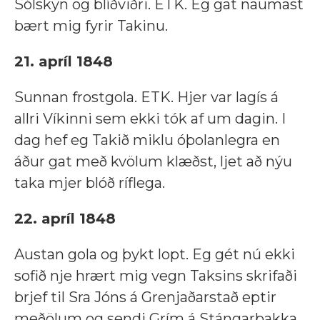
Sólskyn og blíðviðri. ETK. Eg gat naumast
bært mig fyrir Takinu.
21. apríl 1848
Sunnan frostgola. ETK. Hjer var lagís á
allri Víkinni sem ekki tók af um dagin. I
dag hef eg Takið miklu óþolanlegra en
áður gat með kvölum klæðst, ljet að nýu
taka mjer blóð ríflega.
22. apríl 1848
Austan gola og þykt lopt. Eg gét nú ekki
sofið nje hrært mig vegn Taksins skrifaði
brjef til Sra Jóns á Grenjaðarstað eptir
meðölum og sendi Grím á Stángarbakka