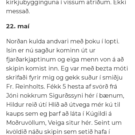
kirkjubygginguna í vissum atriðum. Ekki
messað.
22. maí
Norðan kulda andvari með þoku í lopti.
Isin er nú sagður kominn út ur
fjarðarkjaptinum og eiga menn von á að
skipin komist inn. Eg var með bezta móti
skrifaði fyrir mig og gekk suður í smiðju
Fr. Reinholts. Fékk 5 hesta af svörð frá
Jóni nokkrum Sigurðssyni hér í bænum,
Hildur reið útí Hlíð að útvega mér kú til
kaups sem eg þarf að láta í Kúgildi á
Moðruvöllum, Veiga situr hér. Seint um
kvöldið náðu skipin sem setið hafa í