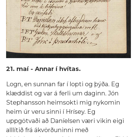
21. maí - Annar í hvítas.
Logn, en sunnan far í lopti og þýða. Eg
klæddist og var á ferli um daginn. Jón
Stephansson heimsokti mig nykomin
heim úr veru sinni í Hrísey. Eg
uppgötvaði að Daníelsen væri vikin eigi
alllítið frá ákvörðuninni með