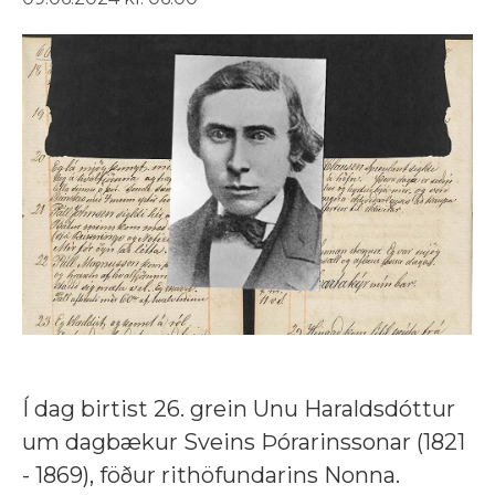
Í dag birtist 26. grein Unu Haraldsdóttur
um dagbækur Sveins Þórarinssonar (1821
- 1869), föður rithöfundarins Nonna.