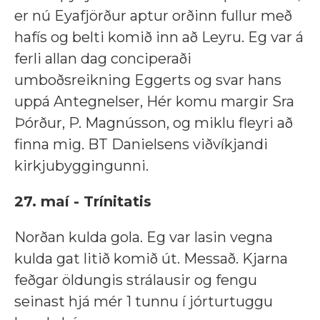
er nú Eyafjörður aptur orðinn fullur með
hafís og belti komið inn að Leyru. Eg var á
ferli allan dag conciperaði
umboðsreikning Eggerts og svar hans
uppá Antegnelser, Hér komu margir Sra
Þórður, P. Magnússon, og miklu fleyri að
finna mig. BT Danielsens viðvíkjandi
kirkjubyggingunni.
27. maí - Trínitatis
Norðan kulda gola. Eg var lasin vegna
kulda gat litið komið út. Messað. Kjarna
feðgar öldungis strálausir og fengu
seinast hjá mér 1 tunnu í jórturtuggu