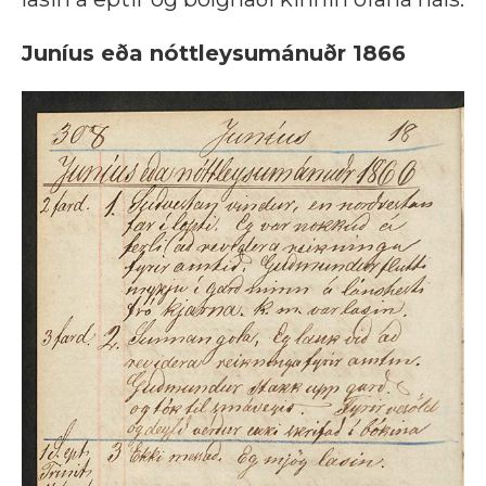
Juníus eða nóttleysumánuðr 1866