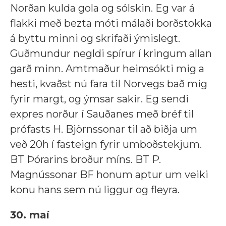
Norðan kulda gola og sólskin. Eg var á
flakki með bezta móti málaði borðstokka
á byttu minni og skrifaði ýmislegt.
Guðmundur negldi spírur í kringum allan
garð minn. Amtmaður heimsókti mig a
hesti, kvaðst nú fara til Norvegs bað mig
fyrir margt, og ýmsar sakir. Eg sendi
expres norður í Sauðanes með bréf til
prófasts H. Björnssonar til að biðja um
veð 20h í fasteign fyrir umboðstekjum.
BT Þórarins broður míns. BT P.
Magnússonar BF honum aptur um veiki
konu hans sem nú liggur og fleyra.
30. maí