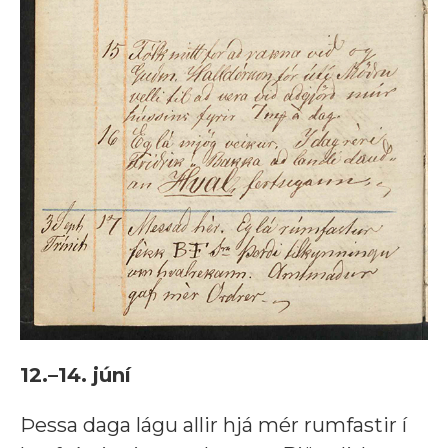
12.–14. júní
Þessa daga lágu allir hjá mér rumfastir í