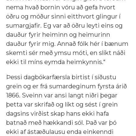
nema hvað bornin vóru að gefa hvort
öðru og móður sinni eitthvort glingur í
sumargjafir. Eg var að öðru leyti eins og
dauður fyrir heiminn og heimurinn
dauður fyrir mig. Annað fólk hér í bænum
skemti sér með ymsu móti, en slíkt náði
ekki til míns eymda heimkynnis.“
Þessi dagbókarfærsla birtist í síðustu
grein og er frá sumardeginum fyrsta árið
1866. Sveinn var ansi langt niðri þegar
þetta var skrifað og líkt og sést í grein
dagsins virðist skap hans ekki hafa
batnað með hækkandi sól. Það var þó
ekki af ástæðulausu enda einkenndi