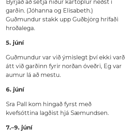
Byrjað að setja niður kartoplur neðst í
garðin. (Jóhanna og Elisabeth.)
Guðmundur stakk upp Guðbjörg hrífaði
hroðalega.
5. júní
Guðmundur var við ýmislegt því ekki varð
átt við garðinn fyrir norðan óveðri, Eg var
aumur lá að mestu.
6. júní
Sra Pall kom hingað fyrst með
kvefsóttina lagðist hjá Sæmundsen.
7.–9. júní