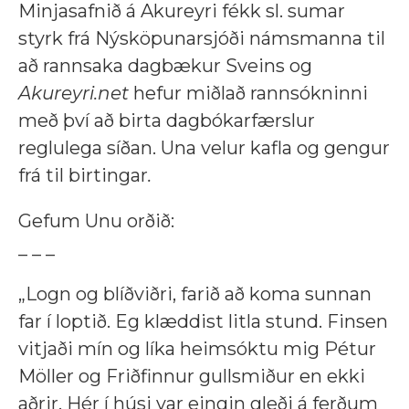
Minjasafnið á Akureyri fékk sl. sumar
styrk frá Nýsköpunarsjóði námsmanna til
að rannsaka dagbækur Sveins og
Akureyri.net
hefur miðlað rannsókninni
með því að birta dagbókarfærslur
reglulega síðan. Una velur kafla og gengur
frá til birtingar
.
Gefum Unu orðið:
_ _ _
„Logn og blíðviðri, farið að koma sunnan
far í loptið. Eg klæddist litla stund. Finsen
vitjaði mín og líka heimsóktu mig Pétur
Möller og Friðfinnur gullsmiður en ekki
aðrir. Hér í húsi var eingin gleði á ferðum