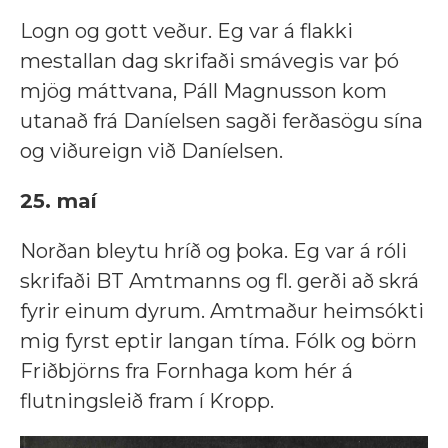
Logn og gott veður. Eg var á flakki
mestallan dag skrifaði smávegis var þó
mjög máttvana, Páll Magnusson kom
utanað frá Daníelsen sagði ferðasögu sína
og viðureign við Daníelsen.
25. maí
Norðan bleytu hríð og þoka. Eg var á róli
skrifaði BT Amtmanns og fl. gerði að skrá
fyrir einum dyrum. Amtmaður heimsókti
mig fyrst eptir langan tíma. Fólk og börn
Friðbjörns fra Fornhaga kom hér á
flutningsleið fram í Kropp.