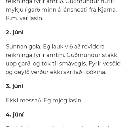
reikninga fyrir amtið. Guðmundur flutti
mykju í garð minn á lánshesti frá Kjarna.
K.m. var lasin.
2. júní
Sunnan gola, Eg lauk við að revidera
reikninga fyrir amtm. Guðmundur stakk
upp garð. og tók til smávegis. Fyrir vesöld
og deyfð verður ekki skrifað í bókina.
3. júní
Ekki messað. Eg mjög lasin.
4. júní