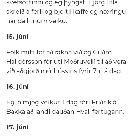
kvefsóttinni og eg þyngst, Björg litla
skreið á ferli og bjó til kaffe og næringu
handa hinum veiku.
15. júní
Fólk mitt for að rakna við og Guðm.
Halldórsson fór útí Möðruvelli til að vera
við aðgjörð múrhússins fyrir 7m á dag.
16. júní
Eg lá mjög veikur. I dag réri Friðrik á
Bakka að landi dauðan Hval, fertugann.
17. júní