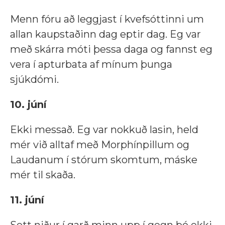
Menn fóru að leggjast í kvefsóttinni um
allan kaupstaðinn dag eptir dag. Eg var
með skárra móti þessa daga og fannst eg
vera í apturbata af mínum þunga
sjúkdómi.
10. júní
Ekki messað. Eg var nokkuð lasin, held
mér við alltaf með Morphínpillum og
Laudanum í stórum skomtum, máske
mér til skaða.
11. júní
Sett niður í garð minn upp í gegn þó ekki