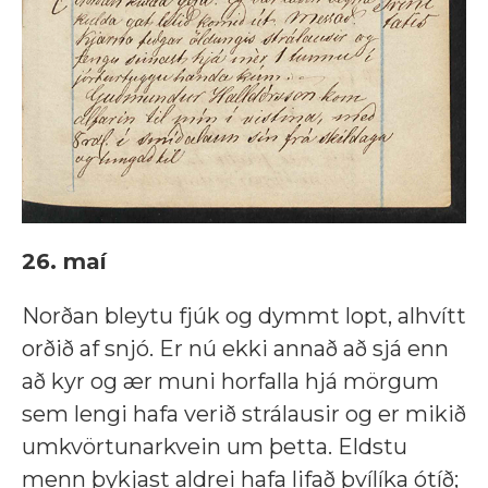
26. maí
Norðan bleytu fjúk og dymmt lopt, alhvítt
orðið af snjó. Er nú ekki annað að sjá enn
að kyr og ær muni horfalla hjá mörgum
sem lengi hafa verið strálausir og er mikið
umkvörtunarkvein um þetta. Eldstu
menn þykjast aldrei hafa lifað þvílíka ótíð;