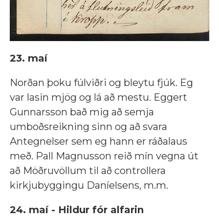
23. maí
Norðan þoku fúlviðri og bleytu fjúk. Eg
var lasin mjög og lá að mestu. Eggert
Gunnarsson bað mig að semja
umboðsreikning sinn og að svara
Antegnelser sem eg hann er ráðalaus
með. Pall Magnusson reið mín vegna út
að Möðruvöllum til að controllera
kirkjubyggingu Daníelsens, m.m.
24. maí - Hildur fór alfarin