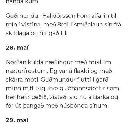
handa kúm.
Guðmundur Halldórsson kom alfarin til
mín í vistina, með 8rdl. í smíðalaun sín frá
skildaga og hingað til.
28. maí
Norðan kulda næðingur með miklum
næturfrostum. Eg var á flakki og með
skárra móti. Guðmundur flutti í garð
minn m.fl. Sigurveig Jóhannsdottir sem
hér hefir beðið, vistaði sig nú á Barká og
fór út þangað með húsbónda sínum.
29. maí