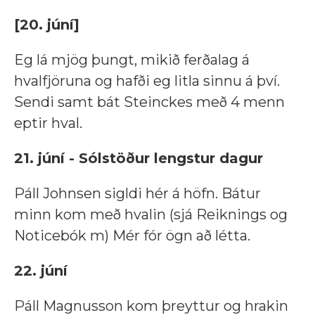
[20. júní]
Eg lá mjög þungt, mikið ferðalag á
hvalfjöruna og hafði eg litla sinnu á því.
Sendi samt bát Steinckes með 4 menn
eptir hval.
21. júní - Sólstöður lengstur dagur
Páll Johnsen sigldi hér á höfn. Bátur
minn kom með hvalin (sjá Reiknings og
Noticebók m) Mér fór ögn að létta.
22. júní
Páll Magnusson kom þreyttur og hrakin