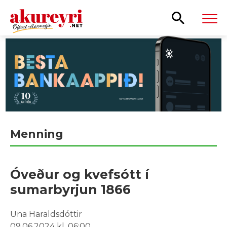
Leita
Menning
Óveður og kvefsótt í
sumarbyrjun 1866
Una Haraldsdóttir
09.06.2024 kl. 06:00