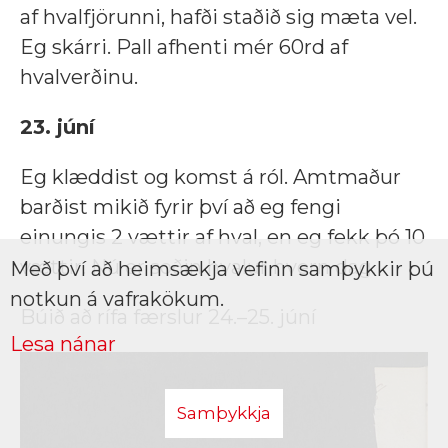
af hvalfjörunni, hafði staðið sig mæta vel.
Eg skárri. Pall afhenti mér 60rd af
hvalverðinu.
23. júní
Eg klæddist og komst á ról. Amtmaður
barðist mikið fyrir því að eg fengi
einungis 2 vættir af hval, en eg fekk þó 10
vættir. Nú er soðin hvalur hvern dag.
Með því að heimsækja vefinn samþykkir þú
notkun á vafrakökum.
Búið að rífa færslur 24.–25. júní
Lesa nánar
Samþykkja