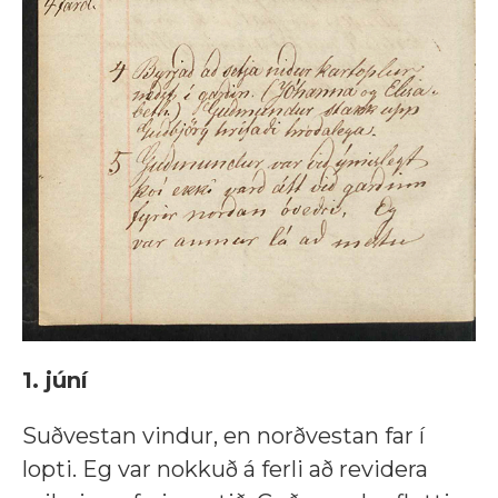
1. júní
Suðvestan vindur, en norðvestan far í
lopti. Eg var nokkuð á ferli að revidera