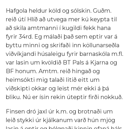
Hafgola heldur köld og sólskin. Guðm.
reið útí Hlíð að utvega mer kú keypta til
að skila amtmanni í kugildi fekk hana
fyrir 34rd. Eg málaði það sem eptir var á
byttu minni og skrifaði inn köllunarseðla
viðvíkjandi húsaleigu fyrir barnaskóla m.fl.
var lasin um kvöldið BT Pals á Kjarna og
BF honum. Amtm. reið hingað og
heimsókti mig talaði litið eitt um
viðskipti okkar og leist mér ekki á þá
bliku. Nú er ísin rekin úteptir firði nokkuð.
Finsen dró jaxl úr k.m. og brotnaði um
leið stykki úr kjálkanum varð hún mjög
lasin á eptir og bólgnaði kinnin ofaná háls.