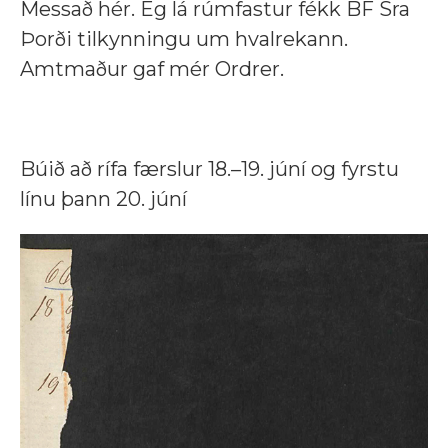
Messað hér. Eg lá rúmfastur fékk BF Sra
Þorði tilkynningu um hvalrekann.
Amtmaður gaf mér Ordrer.
Búið að rífa færslur 18.–19. júní og fyrstu
línu þann 20. júní