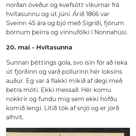
norðan óveður og kvefsótt vikurnar frá
hvítasunnu og út júní. Árið 1866 var
Sveinn 45 ára og bjó með Sigríði, fjórum
börnum þeirra og vinnufólki í Nonnahúsi.
20. maí - Hvítasunna
Sunnan þéttings gola, svo ísin fór að reka
út fjörðinn og varð pollurinn hér loksins
auður. Eg var á flakki mikið af degi með
betra móti. Ekki messað. Hér komu
nokkrir og fundu mig sem ekki höfðu
komið lengi. Lítið tók af snjó og er jörð
alhvít.