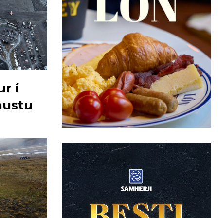
r í
nustu