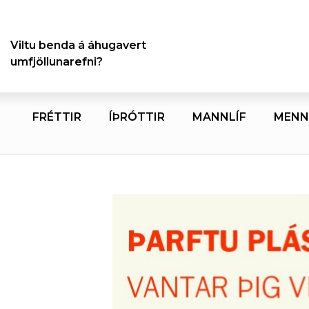
Viltu benda á áhugavert
umfjöllunarefni?
FRÉTTIR
ÍÞRÓTTIR
MANNLÍF
MENN