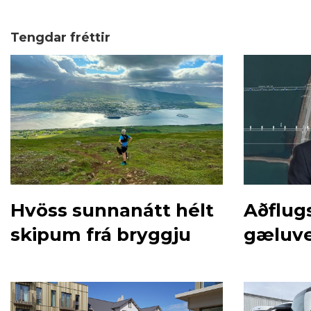
Tengdar fréttir
Hvöss sunnanátt hélt
Aðflugs
skipum frá bryggju
gæluve