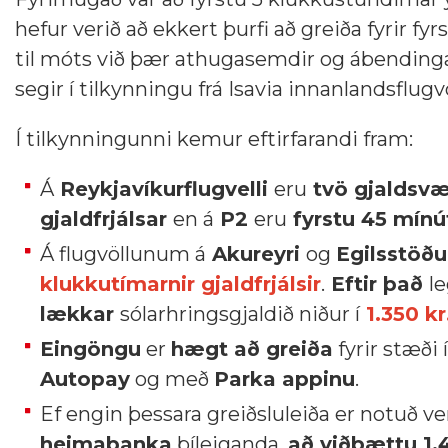
hefur verið að ekkert þurfi að greiða fyrir 
til móts við þær athugasemdir og ábending
segir í tilkynningu frá Isavia innanlandsflug
Í tilkynningunni kemur eftirfarandi fram:
Á
Reykjavíkurflugvelli
eru
tvö gjaldsvæ
gjaldfrjálsar
en á
P2
eru
fyrstu 45 mínút
Á flugvöllunum á
Akureyri
og
Egilsstö
klukkutímarnir gjaldfrjálsir
.
Eftir það
le
lækkar
sólarhringsgjaldið niður í
1.350 kr
Eingöngu
er
hægt að greiða
fyrir stæði 
Autopay
og með
Parka appinu
.
Ef engin þessara greiðsluleiða er notuð v
heimabanka
bíleiganda,
að viðbættu 1.4