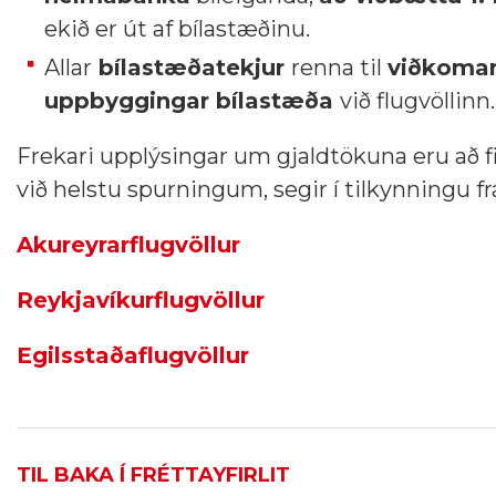
ekið er út af bílastæðinu.
Allar
bílastæðatekjur
renna til
viðkoman
uppbyggingar bílastæða
við flugvöllinn.
Frekari upplýsingar um gjaldtökuna eru að f
við helstu spurningum, segir í tilkynningu fr
Akureyrarflugvöllur
Reykjavíkurflugvöllur
Egilsstaðaflugvöllur
TIL BAKA Í FRÉTTAYFIRLIT