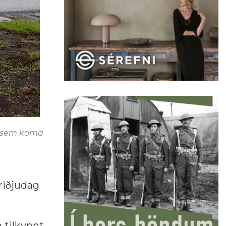
m sem koma
þriðjudag
 tilkynnt