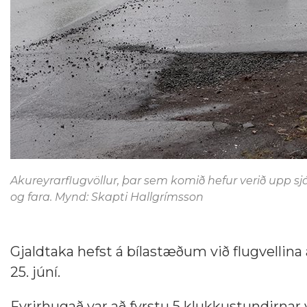
Akureyrarflugvöllur, þar sem komið hefur verið upp
og fara. Mynd: Skapti Hallgrímsson
Gjaldtaka hefst á bílastæðum við flugvellina 
25. júní.
Fyrirhugað var að fyrstu 5 klukkustundirnar 