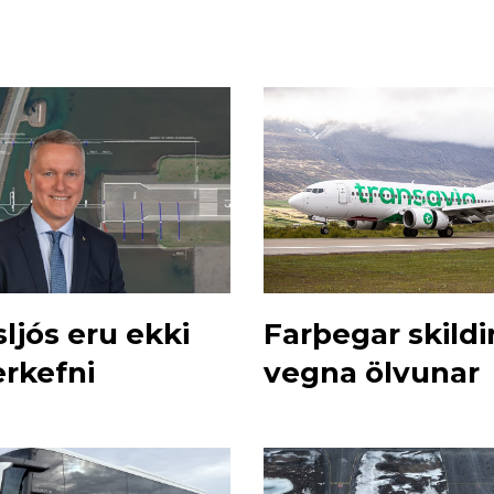
ljós eru ekki
Farþegar skildir
rkefni
vegna ölvunar