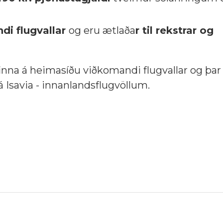
di flugvallar
og eru ætlaða
r til rekstrar og
inna á heimasíðu viðkomandi flugvallar og þar
á Isavia - innanlandsflugvöllum.