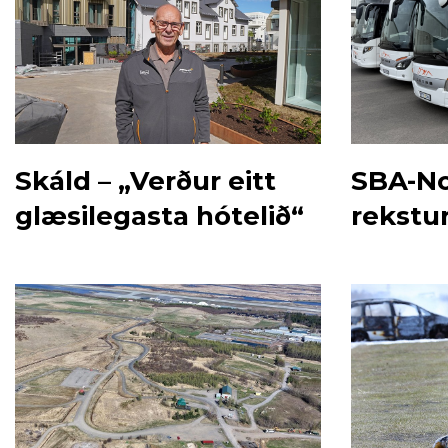
Skáld – „Verður eitt
SBA-No
glæsilegasta hótelið“
rekstur