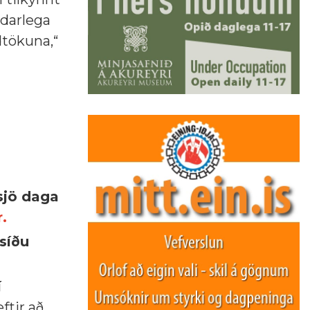
ndarlega
dtökuna,“
sjö daga
r.
síðu
í
ftir að