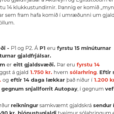
fyrstu 14 klukkustundirnir. Þannig er komið „my
ar sem fram hafa komið í umræðunni um gjal
völlum.
ði -
P1 og P2. Á
P1
eru
fyrstu 15 mínúturnar
urnar gjaldfrjálsar.
ðum
er
eitt gjaldsvæði.
Þar eru
fyrstu
14
ggst á gjald
1.750 kr.
hvern
sólarhring
.
Eftir 
.
og
eftir 14 daga lækkar
það niður
í
1.200 k
í
gegnum snjallforrit Autopay
, í gegnum
vef
erður
reikningur
samkvæmt gjaldskrá
sendur 
90 kr. þjónustugjaldi
tveimur sólahringum e