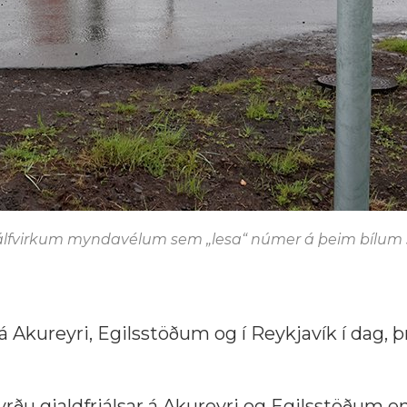
 sjálfvirkum myndavélum sem „lesa“ númer á þeim bílu
á Akureyri, Egilsstöðum og í Reykjavík í dag, 
yrðu gjaldfrjálsar á Akureyri og Egilsstöðum en