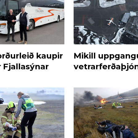
rðurleið kaupir
Mikill uppgangu
 Fjallasýnar
vetrarferðaþjó