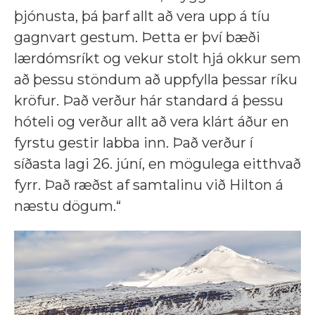
þjónusta, þá þarf allt að vera upp á tíu
gagnvart gestum. Þetta er því bæði
lærdómsríkt og vekur stolt hjá okkur sem
að þessu stöndum að uppfylla þessar ríku
kröfur. Það verður hár standard á þessu
hóteli og verður allt að vera klárt áður en
fyrstu gestir labba inn. Það verður í
síðasta lagi 26. júní, en mögulega eitthvað
fyrr. Það ræðst af samtalinu við Hilton á
næstu dögum.“