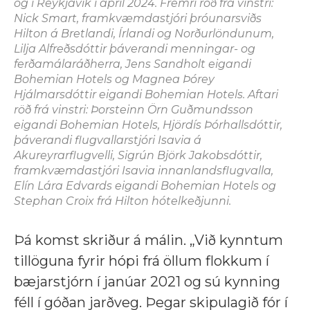
og í Reykjavík í apríl 2024. Fremri röð frá vinstri:
Nick Smart, framkvæmdastjóri þróunarsviðs
Hilton á Bretlandi, Írlandi og Norðurlöndunum,
Lilja Alfreðsdóttir þáverandi menningar- og
ferðamálaráðherra, Jens Sandholt eigandi
Bohemian Hotels og Magnea Þórey
Hjálmarsdóttir eigandi Bohemian Hotels. Aftari
röð frá vinstri: Þorsteinn Örn Guðmundsson
eigandi Bohemian Hotels, Hjördís Þórhallsdóttir,
þáverandi flugvallarstjóri Isavia á
Akureyrarflugvelli, Sigrún Björk Jakobsdóttir,
framkvæmdastjóri Isavia innanlandsflugvalla,
Elín Lára Edvards eigandi Bohemian Hotels og
Stephan Croix frá Hilton hótelkeðjunni.
Þá komst skriður á málin. „Við kynntum
tillöguna fyrir hópi frá öllum flokkum í
bæjarstjórn í janúar 2021 og sú kynning
féll í góðan jarðveg. Þegar skipulagið fór í