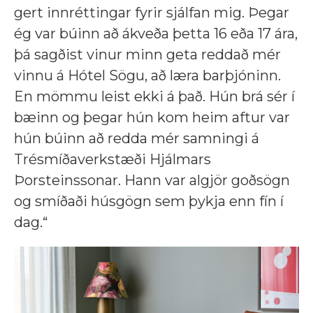
gert innréttingar fyrir sjálfan mig. Þegar
ég var búinn að ákveða þetta 16 eða 17 ára,
þá sagðist vinur minn geta reddað mér
vinnu á Hótel Sögu, að læra barþjóninn.
En mömmu leist ekki á það. Hún brá sér í
bæinn og þegar hún kom heim aftur var
hún búinn að redda mér samningi á
Trésmíðaverkstæði Hjálmars
Þorsteinssonar. Hann var algjör goðsögn
og smíðaði húsgögn sem þykja enn fín í
dag.“