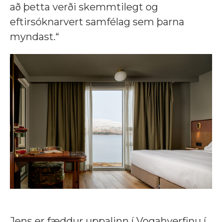
að þetta verði skemmtilegt og
eftirsóknarvert samfélag sem þarna
myndast.“
Jens er fæddur uppalinn í Vogahverfinu í