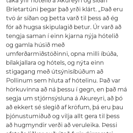
taka yfir hótelið á Akureyri og síðan
Bríetartúni þegar það yrði klárt. „Það eru
tvö ár síðan og þetta varð til þess að ég
fór að hugsa skipulagið betur. Úr varð að
tengja saman í einn kjarna nýja hótelið
og gamla húsið með
umferðarmiðstöðinni, opna milli íbúða,
bílakjallara og hótels, og nýta einn
stigagang með útsýnisíbúðum að
Pollinum sem hluta af hótelinu. Það var
hörkuvinna að ná þessu í gegn, en það má
segja um stjórnsýsluna á Akureyri, að þó
að ekkert sé slegið af kröfum, þá eru þau
þjónustumiðuð og vilja allt gera til þess
að hugmyndir verði að veruleika. Þessi