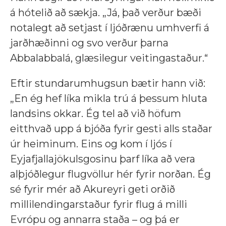
á hótelið að sækja. „Já, það verður bæði
notalegt að setjast í ljóðrænu umhverfi á
jarðhæðinni og svo verður þarna
Abbalabbalá, glæsilegur veitingastaður.“
Eftir stundarumhugsun bætir hann við:
„En ég hef líka mikla trú á þessum hluta
landsins okkar. Ég tel að við höfum
eitthvað upp á bjóða fyrir gesti alls staðar
úr heiminum. Eins og kom í ljós í
Eyjafjallajökulsgosinu þarf líka að vera
alþjóðlegur flugvöllur hér fyrir norðan. Ég
sé fyrir mér að Akureyri geti orðið
millilendingarstaður fyrir flug á milli
Evrópu og annarra staða – og þá er