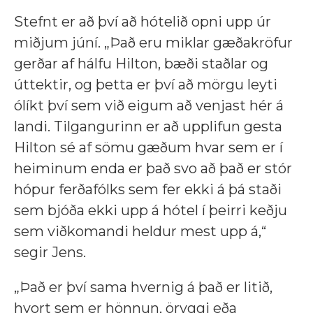
Stefnt er að því að hótelið opni upp úr
miðjum júní. „Það eru miklar gæðakröfur
gerðar af hálfu Hilton, bæði staðlar og
úttektir, og þetta er því að mörgu leyti
ólíkt því sem við eigum að venjast hér á
landi. Tilgangurinn er að upplifun gesta
Hilton sé af sömu gæðum hvar sem er í
heiminum enda er það svo að það er stór
hópur ferðafólks sem fer ekki á þá staði
sem bjóða ekki upp á hótel í þeirri keðju
sem viðkomandi heldur mest upp á,“
segir Jens.
„Það er því sama hvernig á það er litið,
hvort sem er hönnun, öryggi eða