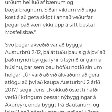
urðum heilluð af bænum og
bæjarbragnum. Síðan vildum við eiga
kost á að geta skipt í annað veðurfar
þegar það væri ekki upp á sitt besta í
Mosfellsbæ.“
Svo þegar ákveðið var að byggja
Austurbrú 2-12, þá áttuðu þau sig á því að
það myndi byrgja fyrir útsýnið úr gamla
húsinu, þar sem þau höfðu notið sín um
helgar. „Úr varð að við ákváðum að gera
atlögu að því að kaupa Austurbrú 2 árið
2017,“ segir Jens. „Nokkuð ósætti hafði
verið í kringum þessar nýbyggingar á
Akureyri, enda byggt frá Bautanum og