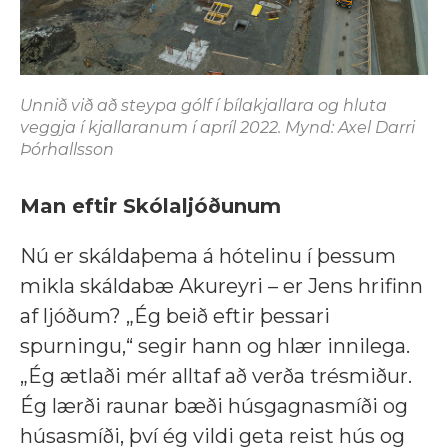
Unnið við að steypa gólf í bílakjallara og hluta
veggja í kjallaranum í apríl 2022. Mynd: Axel Darri
Þórhallsson
Man eftir Skólaljóðunum
Nú er skáldaþema á hótelinu í þessum
mikla skáldabæ Akureyri – er Jens hrifinn
af ljóðum? „Ég beið eftir þessari
spurningu,“ segir hann og hlær innilega.
„Ég ætlaði mér alltaf að verða trésmiður.
Ég lærði raunar bæði húsgagnasmíði og
húsasmíði, því ég vildi geta reist hús og