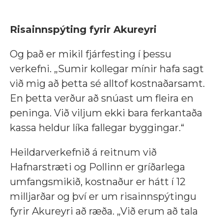
Risainnspýting fyrir Akureyri
Og það er mikil fjárfesting í þessu
verkefni. „Sumir kollegar mínir hafa sagt
við mig að þetta sé alltof kostnaðarsamt.
En þetta verður að snúast um fleira en
peninga. Við viljum ekki bara ferkantaða
kassa heldur líka fallegar byggingar.“
Heildarverkefnið á reitnum við
Hafnarstræti og Pollinn er gríðarlega
umfangsmikið, kostnaður er hátt í 12
milljarðar og því er um risainnspýtingu
fyrir Akureyri að ræða. „Við erum að tala