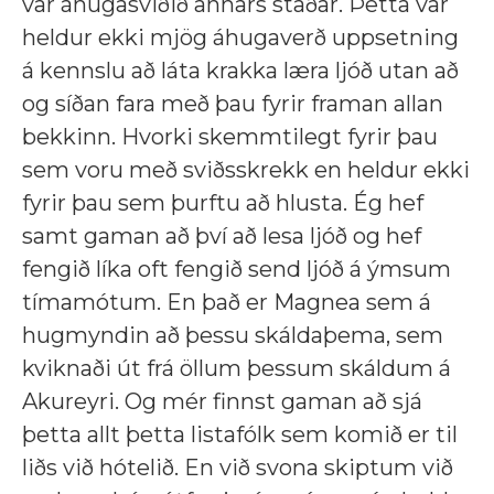
var áhugasviðið annars staðar. Þetta var
heldur ekki mjög áhugaverð uppsetning
á kennslu að láta krakka læra ljóð utan að
og síðan fara með þau fyrir framan allan
bekkinn. Hvorki skemmtilegt fyrir þau
sem voru með sviðsskrekk en heldur ekki
fyrir þau sem þurftu að hlusta. Ég hef
samt gaman að því að lesa ljóð og hef
fengið líka oft fengið send ljóð á ýmsum
tímamótum. En það er Magnea sem á
hugmyndin að þessu skáldaþema, sem
kviknaði út frá öllum þessum skáldum á
Akureyri. Og mér finnst gaman að sjá
þetta allt þetta listafólk sem komið er til
liðs við hótelið. En við svona skiptum við