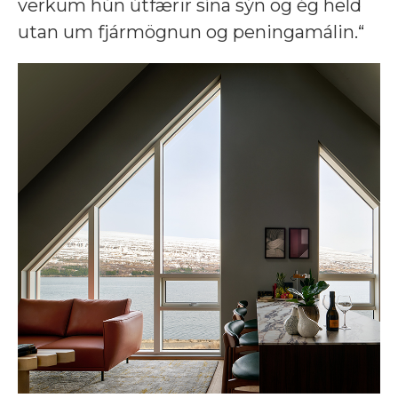
verkum hún útfærir sína sýn og ég held
utan um fjármögnun og peningamálin.“