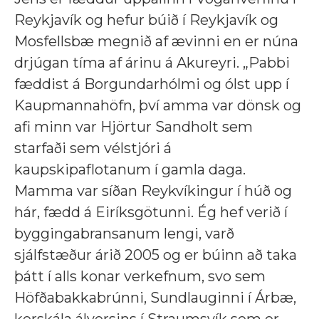
Reykjavík og hefur búið í Reykjavík og
Mosfellsbæ megnið af ævinni en er núna
drjúgan tíma af árinu á Akureyri. „Pabbi
fæddist á Borgundarhólmi og ólst upp í
Kaupmannahöfn, því amma var dönsk og
afi minn var Hjörtur Sandholt sem
starfaði sem vélstjóri á
kaupskipaflotanum í gamla daga.
Mamma var síðan Reykvíkingur í húð og
hár, fædd á Eiríksgötunni. Ég hef verið í
byggingabransanum lengi, varð
sjálfstæður árið 2005 og er búinn að taka
þátt í alls konar verkefnum, svo sem
Höfðabakkabrúnni, Sundlauginni í Árbæ,
kerskála álversins í Straumsvík sem er