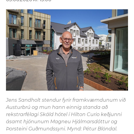
Jens Sandholt stendur fyrir framkvæmdunum við
Austurbrú og mun hann einnig standa að
rekstrarfélagi Skáld hótel í Hilton Curio keðjunni
ásamt hjónunum Magneu Hjálmarsdóttur og
Þorsteini Guðmundssyni. Mynd: Pétur Blöndal.