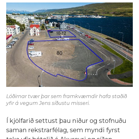
Lóðirnar tvær þar sem framkvæmdir hafa staðið
yfir á vegum Jens síðustu misseri.
Í kjölfarið settust þau niður og stofnuðu
saman rekstrarfélag, sem myndi fyrst