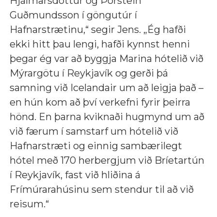
Hjálmarsdóttur og Þorstein
Guðmundsson í göngutúr í
Hafnarstrætinu,“ segir Jens. „Ég hafði
ekki hitt þau lengi, hafði kynnst henni
þegar ég var að byggja Marina hótelið við
Mýrargötu í Reykjavík og gerði þá
samning við Icelandair um að leigja það –
en hún kom að því verkefni fyrir þeirra
hönd. En þarna kviknaði hugmynd um að
við færum í samstarf um hótelið við
Hafnarstræti og einnig sambærilegt
hótel með 170 herbergjum við Bríetartún
í Reykjavík, fast við hliðina á
Frímúrarahúsinu sem stendur til að við
reisum.“