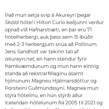
Það mun setja svip á Akureyri þegar
Skáld hótel
í Hilton Curio keðjunni verður
opnað við Hafnarstræti, en þar eru 71
hótelherbergi, auk þess sem 15 íbúðir
með 2-3 herbergjum snúa að Pollinum.
Jens Sandholt var tekinn tali af
akureyri.net
, en hann stendur fyrir
framkvæmdunum og mun hann einnig
standa að rekstrarfélaginu ásamt
hjónunum Magneu Hjálmarsdóttur og
Þorsteini Guðmundssyni. Magnea mun
stýra hótelinu, en hún stýrði áður
Icelandair-hótelunum frá 2005 til 2021 og