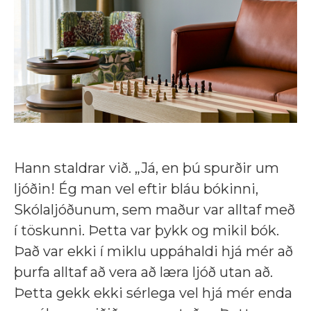
Hann staldrar við. „Já, en þú spurðir um
ljóðin! Ég man vel eftir bláu bókinni,
Skólaljóðunum, sem maður var alltaf með
í töskunni. Þetta var þykk og mikil bók.
Það var ekki í miklu uppáhaldi hjá mér að
þurfa alltaf að vera að læra ljóð utan að.
Þetta gekk ekki sérlega vel hjá mér enda