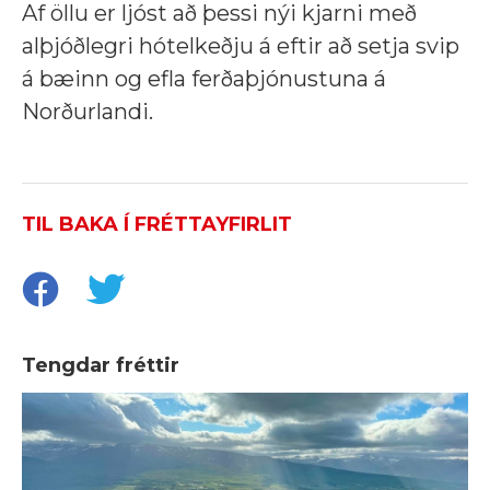
Af öllu er ljóst að þessi nýi kjarni með
alþjóðlegri hótelkeðju á eftir að setja svip
á bæinn og efla ferðaþjónustuna á
Norðurlandi.
TIL BAKA Í FRÉTTAYFIRLIT
Tengdar fréttir