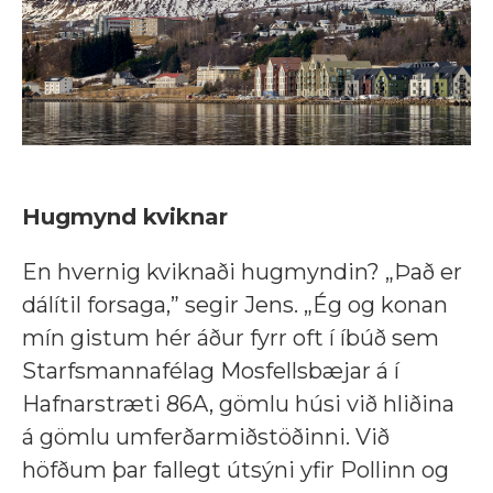
Hugmynd kviknar
En hvernig kviknaði hugmyndin? „Það er
dálítil forsaga,” segir Jens. „Ég og konan
mín gistum hér áður fyrr oft í íbúð sem
Starfsmannafélag Mosfellsbæjar á í
Hafnarstræti 86A, gömlu húsi við hliðina
á gömlu umferðarmiðstöðinni. Við
höfðum þar fallegt útsýni yfir Pollinn og