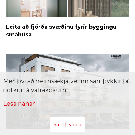
Leita að fjórða svæðinu fyrir byggingu
smáhúsa
Með því að heimsækja vefinn samþykkir þú
notkun á vafrakökum.
Lesa nánar
Samþykkja