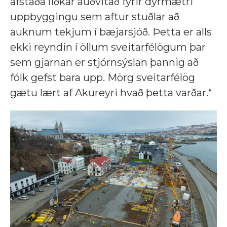
afstaða liðkar auðvitað fyrir dýrmætri
uppbyggingu sem aftur stuðlar að
auknum tekjum í bæjarsjóð. Þetta er alls
ekki reyndin í öllum sveitarfélögum þar
sem gjarnan er stjórnsýslan þannig að
fólk gefst bara upp. Mörg sveitarfélög
gætu lært af Akureyri hvað þetta varðar.“