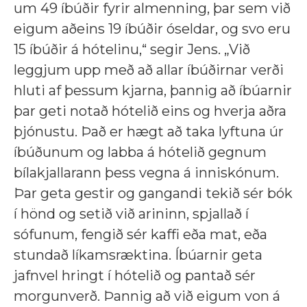
um 49 íbúðir fyrir almenning, þar sem við
eigum aðeins 19 íbúðir óseldar, og svo eru
15 íbúðir á hótelinu,“ segir Jens. „Við
leggjum upp með að allar íbúðirnar verði
hluti af þessum kjarna, þannig að íbúarnir
þar geti notað hótelið eins og hverja aðra
þjónustu. Það er hægt að taka lyftuna úr
íbúðunum og labba á hótelið gegnum
bílakjallarann þess vegna á inniskónum.
Þar geta gestir og gangandi tekið sér bók
í hönd og setið við arininn, spjallað í
sófunum, fengið sér kaffi eða mat, eða
stundað líkamsræktina. Íbúarnir geta
jafnvel hringt í hótelið og pantað sér
morgunverð. Þannig að við eigum von á