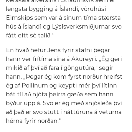
lengsta bygging á Íslandi, vöruhúsi
Eimskips sem var á sínum tíma stærsta
hús á Íslandi og Lýsisverksmiðjurnar svo
fátt eitt sé talið.“
En hvað hefur Jens fyrir stafni þegar
hann ver frítíma sína á Akureyri. „Ég geri
mikið af því að fara í göngutúra,“ segir
hann. „Þegar ég kom fyrst norður hreifst
ég af Pollinum og keypti mér því lítinn
bát til að njóta þeirra gæða sem hann
býður upp á. Svo er ég með snjósleða því
að það er svo stutt í náttúruna á veturna
hérna fyrir norðan.“