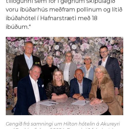
tillögunni sem fór í gegnum skipulagið
voru íbúðarhús meðfram pollinum og lítið
íbúðahótel í Hafnarstræti með 18
íbúðum.“
Gengið frá samningi um Hilton hótelin á Akureyri