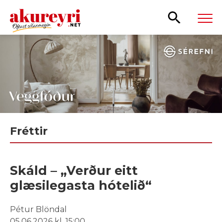
Leita
Fréttir
Skáld – „Verður eitt
glæsilegasta hótelið“
Pétur Blöndal
05.06.2026 kl. 15:00