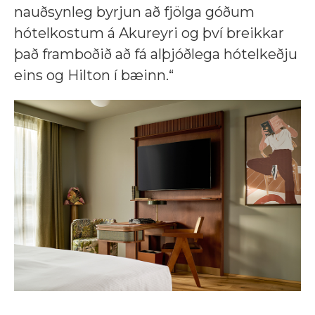
nauðsynleg byrjun að fjölga góðum
hótelkostum á Akureyri og því breikkar
það framboðið að fá alþjóðlega hótelkeðju
eins og Hilton í bæinn.“