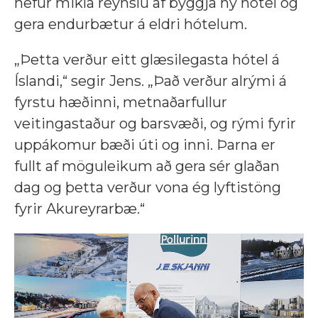
hefur mikla reynslu af byggja ný hótel og
gera endurbætur á eldri hótelum.
„Þetta verður eitt glæsilegasta hótel á
Íslandi,“ segir Jens. „Það verður alrými á
fyrstu hæðinni, metnaðarfullur
veitingastaður og barsvæði, og rými fyrir
uppákomur bæði úti og inni. Þarna er
fullt af möguleikum að gera sér glaðan
dag og þetta verður vona ég lyftistöng
fyrir Akureyrarbæ.“