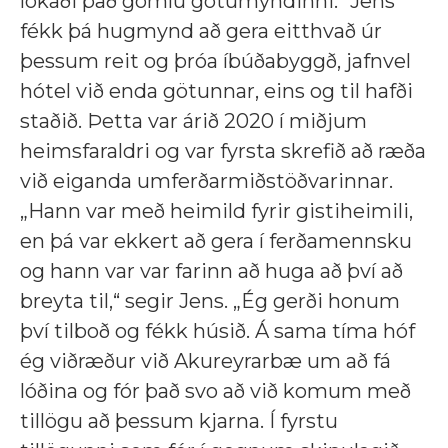
lokaði það gömlu götumyndinni.“ Jens
fékk þá hugmynd að gera eitthvað úr
þessum reit og þróa íbúðabyggð, jafnvel
hótel við enda götunnar, eins og til hafði
staðið. Þetta var árið 2020 í miðjum
heimsfaraldri og var fyrsta skrefið að ræða
við eiganda umferðarmiðstöðvarinnar.
„Hann var með heimild fyrir gistiheimili,
en þá var ekkert að gera í ferðamennsku
og hann var var farinn að huga að því að
breyta til,“ segir Jens. „Ég gerði honum
því tilboð og fékk húsið. Á sama tíma hóf
ég viðræður við Akureyrarbæ um að fá
lóðina og fór það svo að við komum með
tillögu að þessum kjarna. Í fyrstu