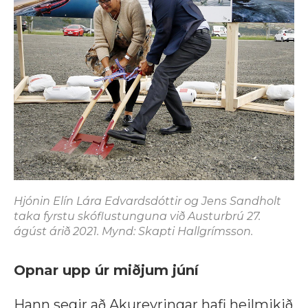
Hjónin Elín Lára Edvardsdóttir og Jens Sandholt
taka fyrstu skóflustunguna við Austurbrú 27.
ágúst árið 2021. Mynd: Skapti Hallgrímsson.
Opnar upp úr miðjum júní
Hann segir að Akureyringar hafi heilmikið