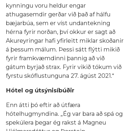
kynningu voru heldur engar
athugasemdir gerðar við það af hálfu
bæjarbúa, sem er víst undantekning
hérna fyrir norðan, því okkur er sagt að
Akureyringar hafi yfirleitt miklar skoðanir
á þessum málum. Þessi sátt flýtti mikið
fyrir framkvæmdinni þannig að við
gátum byrjað strax. Fyrir vikið tókum við
fyrstu skóflustunguna 27. ágúst 2021.“
Hótel og útsýnisíbúðir
Enn átti þó eftir að útfæra
hótelhugmyndina. „Ég var bara að spá og
spekúlera þegar ég rakst á Magneu