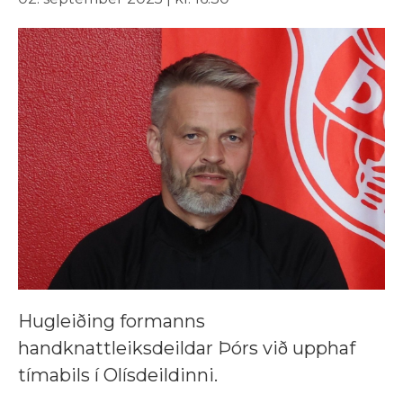
Hugleiðing formanns
handknattleiksdeildar Þórs við upphaf
tímabils í Olísdeildinni.