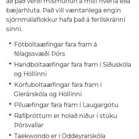
að það verði mismunun á milli hverfa eða
bæjarhluta. Það vill væntanlega engin
sjórnmálaflokkur hafa það á ferilskránni
sinni.
Fótboltaæfingar fara fram á
félagssvæði Þórs
Handboltaæfingar fara fram í Síðuskóla
og Höllinni
Körfuboltaæfingar fara fram í
Glerárskóla og Höllinni
Píluæfingar fara fram í Laugargötu
Rafíþróttum er holað niður í stúku
Þórsvallar
Taekwondo er í Oddeyrarskóla