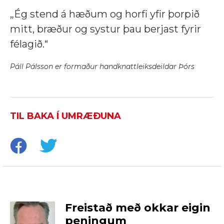
„Ég stend á hæðum og horfi yfir þorpið
mitt, bræður og systur þau berjast fyrir
félagið.“
Páll Pálsson er formaður handknattleiksdeildar Þórs
TIL BAKA Í UMRÆÐUNA
Freistað með okkar eigin
peningum