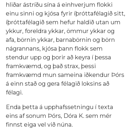
hliðar ástríðu sína á einhverjum flokki
einu sinni og kjósa fyrir íþróttafélagið sitt,
íþróttafélagið sem hefur haldið utan um
ykkur, foreldra ykkar, ömmur ykkar og
afa, börnin ykkar, barnabörnin og börn
nágrannans, kjósa þann flokk sem
stendur upp og þorir að keyra í þessa
framkvæmd, og það strax, þessi
framkvæmd mun sameina iðkendur Þórs
á einn stað og gera félagið loksins að
félagi.
Enda þetta á upphafssetningu í texta
eins af sonum Þórs, Dóra K. sem mér
finnst eiga vel við núna.