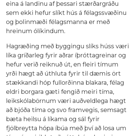
eina á landinu af þessari stærðargráðu
sem ekki hefur slíkt hús á félagssvæðinu
og þolinmæði félagsmanna er með
hreinum ólíkindum.
Hagræðing með byggingu slíks húss væri
líka gríðarleg fyrir aðrar íþróttagreinar og
hefur verið reiknuð út, en fleiri tímum
yrði hægt að úthluta fyrir til dæmis ört
stækkandi hóp fullorðinna blakara, félag
eldri borgara gæti fengið meiri tíma,
leikskólabörnum væri auðveldlega hægt
að bjóða tíma og svo framvegis, semsagt
bæta heilsu á líkama og sál fyrir
fjölbreytta hópa íbúa með því að losa um