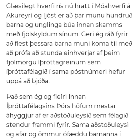
Glæsilegt hverfi rís nú hratt í Móahverfi á
Akureyri og ljóst er að þar munu hundruð
barna og unglinga búa innan skamms
með fjölskyldum sínum. Geri ég ráð fyrir
að flest þessara barna muni koma til með
að prófa að stunda einhverjar af þeim
fjölmörgu íþróttagreinum sem
íþróttafélagið í sama póstnúmeri hefur
uppá að bjóða.
Það sem ég og fleiri innan
Íþróttafélagsins Þórs höfum mestar
áhyggjur af er aðstöðuleysið sem félagið
stendur frammi fyrir. Sama aðstöðuleysi
og afar og ömmur ófæddu barnanna í