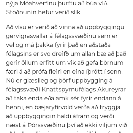
nýja Móahverfinu þurftu að búa við.
Stöðnunin hefur verið slík.
Að vísu er verið að vinna að uppbyggingu
gervigrasvallar á félagssvæðinu sem er
vel og má þakka fyrir það en aðstaða
félagsins er svo dreifð um allan bæ að það
gerir öllum erfitt um vik að gefa börnum
færi á að prófa fleiri en eina íþrótt í senn.
Nú er glæsileg og þörf uppbygging á
félagssvæði Knattspyrnufélags Akureyrar
að taka enda eða amk sér fyrir endann á
henni, en bæjaryfirvöld verða að tryggja
að uppbyggingin haldi áfram og verði
næst á Þórssvæðinu því að ekki viljum við