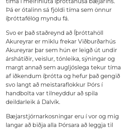
tíma í meirihluta íþróttahúsa bæjarins.
Þá er ótalinn sá fjöldi tíma sem önnur
íþróttafélög myndu fá.
Svo er það staðreynd að Íþróttahöll
Akureyrar er miklu frekar Viðburðarhús
Akureyrar þar sem hún er leigð út undir
árshátíðir, veislur, tónleika, sýningar og
margt annað sem augljóslega tekur tíma
af iðkendum íþrótta og hefur það gengið
svo langt að meistaraflokkur Þórs í
handbolta var tilneyddur að spila
deildarleik á Dalvík.
Bæjarstjórnarkosningar eru í vor og mig
langar að biðja alla Þórsara að leggja til