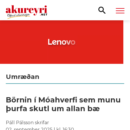
Leita
Umræðan
Börnin í Móahverfi sem munu
þurfa skutl um allan bæ
Páll Pálsson skrifar
02. september 2025 | kl. 16:30