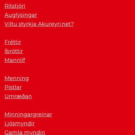
Ritstjóri
Auglýsingar
Viltu styrkja Akureyri.net?
Fréttir
Íþróttir
Mannlíf
Menning
Pistlar
Umræðan
Minningargreinar
Ljósmyndir
Gamla myndin