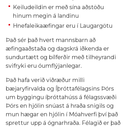
Keiludeildin er með sína aðstöðu
hinum megin á landinu
Hnefaleikaæfingar eru í Laugargötu
Það sér það hvert mannsbarn að
æfingaaðstaða og dagskrá iðkenda er
sundurtætt og bílferðir með tilheyrandi
svifryki eru óumflýjanlegar.
Það hafa verið viðræður milli
bæjaryfirvalda og Íþróttafélagsins Þórs
um byggingu íþróttahúss á félagssvæði
Þórs en hjólin snúast á hraða snigils og
mun hægar en hjólin í Móahverfi því það
sprettur upp á ógnarhraða. Félagið er það