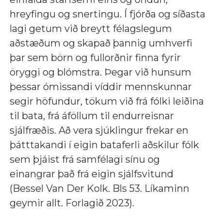
hreyfingu og snertingu. Í fjórða og síðasta
lagi getum við breytt félagslegum
aðstæðum og skapað þannig umhverfi
þar sem börn og fullorðnir finna fyrir
öryggi og blómstra. Þegar við hunsum
þessar ómissandi víddir mennskunnar
segir höfundur, tökum við frá fólki leiðina
til bata, frá áföllum til endurreisnar
sjálfræðis. Að vera sjúklingur frekar en
þátttakandi í eigin bataferli aðskilur fólk
sem þjáist frá samfélagi sínu og
einangrar það frá eigin sjálfsvitund
(Bessel Van Der Kolk. Bls 53. Líkaminn
geymir allt. Forlagið 2023).