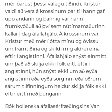
mér bárust þessi válegu tíðindi. Kristur
valdi að vera á krossinum þar til hann gaf
upp andann og þannig var hann
frumkvöðull að því sem nútímamaðurinn
kallar í dag áfallahjálp. Á krossinum var
Kristur með mér í ótta mínu og óvissu
um framtíðina og skildi mig aldrei eina
eftir í angistinni. Áfallahjálp snýst einmitt
um það að skilja ekki fólk eitt eftir í
angistinni, hún snýst ekki um að eyða
angistinni eða eyða sorginni eða öðrum
sárum tilfinningum heldur skilja fólk ekki
eftir eitt með þungann.
Bók hollenska áfallasérfræðingsins Van