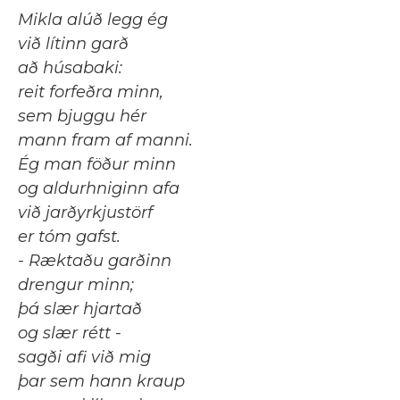
Mikla alúð legg ég
við lítinn garð
að húsabaki:
reit forfeðra minn,
sem bjuggu hér
mann fram af manni.
Ég man föður minn
og aldurhniginn afa
við jarðyrkjustörf
er tóm gafst.
- Ræktaðu garðinn
drengur minn;
þá slær hjartað
og slær rétt -
sagði afi við mig
þar sem hann kraup