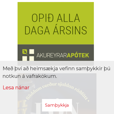
Með því að heimsækja vefinn samþykkir þú
notkun á vafrakökum.
Lesa nánar
Samþykkja