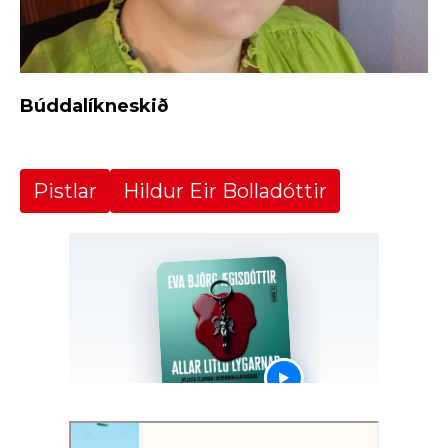
Búddalíkneskið
Pistlar
Hildur Eir Bolladóttir