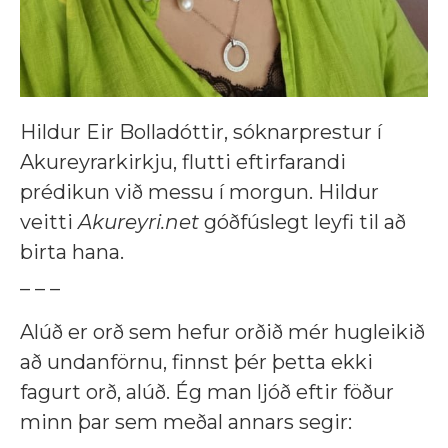
Hildur Eir Bolladóttir, sóknarprestur í
Akureyrarkirkju, flutti eftirfarandi
prédikun við messu í morgun. Hildur
veitti
Akureyri.net
góðfúslegt leyfi til að
birta hana.
_ _ _
Alúð er orð sem hefur orðið mér hugleikið
að undanförnu, finnst þér þetta ekki
fagurt orð, alúð. Ég man ljóð eftir föður
minn þar sem meðal annars segir: