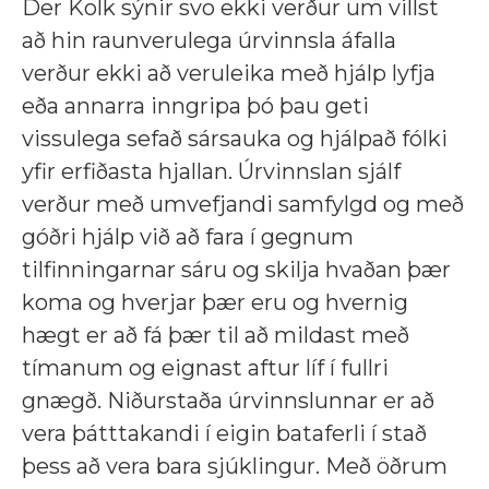
Der Kolk sýnir svo ekki verður um villst
að hin raunverulega úrvinnsla áfalla
verður ekki að veruleika með hjálp lyfja
eða annarra inngripa þó þau geti
vissulega sefað sársauka og hjálpað fólki
yfir erfiðasta hjallan. Úrvinnslan sjálf
verður með umvefjandi samfylgd og með
góðri hjálp við að fara í gegnum
tilfinningarnar sáru og skilja hvaðan þær
koma og hverjar þær eru og hvernig
hægt er að fá þær til að mildast með
tímanum og eignast aftur líf í fullri
gnægð. Niðurstaða úrvinnslunnar er að
vera þátttakandi í eigin bataferli í stað
þess að vera bara sjúklingur. Með öðrum