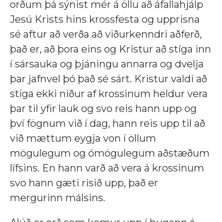
orðum þá sýnist mér á öllu að áfallahjálp
Jesú Krists hins krossfesta og upprisna
sé aftur að verða að viðurkenndri aðferð,
það er, að þora eins og Kristur að stíga inn
í sársauka og þjáningu annarra og dvelja
þar jafnvel þó það sé sárt. Kristur valdi að
stíga ekki niður af krossinum heldur vera
þar til yfir lauk og svo reis hann upp og
því fögnum við í dag, hann reis upp til að
við mættum eygja von í öllum
mögulegum og ómögulegum aðstæðum
lífsins. En hann varð að vera á krossinum
svo hann gæti risið upp, það er
mergurinn málsins.