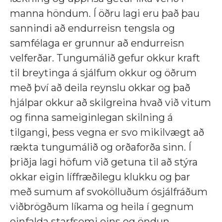
manna höndum. Í öðru lagi eru það þau
sannindi að endurreisn tengsla og
samfélaga er grunnur að endurreisn
velferðar. Tungumálið gefur okkur kraft
til breytinga á sjálfum okkur og öðrum
með því að deila reynslu okkar og það
hjálpar okkur að skilgreina hvað við vitum
og finna sameiginlegan skilning á
tilgangi, þess vegna er svo mikilvægt að
rækta tungumálið og orðaforða sinn. Í
þriðja lagi höfum við getuna til að stýra
okkar eigin líffræðilegu klukku og þar
með sumum af svokölluðum ósjálfráðum
viðbrögðum líkama og heila í gegnum
einfalda starfsemi eins og öndun,