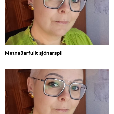
Metnaðarfullt sjónarspil