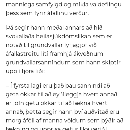
mannlega samfylgd og mikla valdeflingu
þess sem fyrir áfallinu verður.
Þá segir hann meðal annars að hið
svokallaða heilasjúkdómslíkan sem er
notað til grundvallar lyfjagjöf við
áfallastreitu líti framhjá ákveðnum
grundvallarsannindum sem hann skiptir
upp í fjóra liði:
– Í fyrsta lagi eru það þau sannindi að
geta okkar til að eyðileggja hvert annað
er jöfn getu okkar til að lækna hvert
annað, þetta segir hann því auðvitað eru
mörg áföll af manna völdum sem þýðir að
lækning og upprisa getur líka verið í