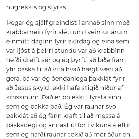
hugrekkis og styrks.
Þegar ég sjálf greindist í annað sinn með
krabbamein fyrir sléttum tveimur árum
einmitt daginn fyrir skírdag og eina sem
var ljóst á þeirri stundu var að krabbinn
hefði dreift sér og ég þyrfti að bíða fram
yfir páska til að vita hvað hægt væri að
gera, þá var ég óendanlega þakklát fyrir
að Jesús skyldi ekki hafa stigið niður af
krossinum. Það er þó ekki í fyrsta sinn
sem ég þakka það. Ég var raunar svo
þakklát að ég fann kraft til að messa á
páskadegi og annast útför í vikuna á eftir
sem ég hafði raunar tekið að mér áður en