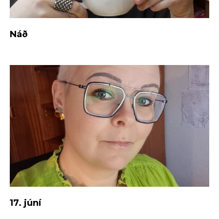
Náð
17. júní