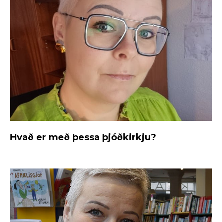
Hvað er með þessa þjóðkirkju?