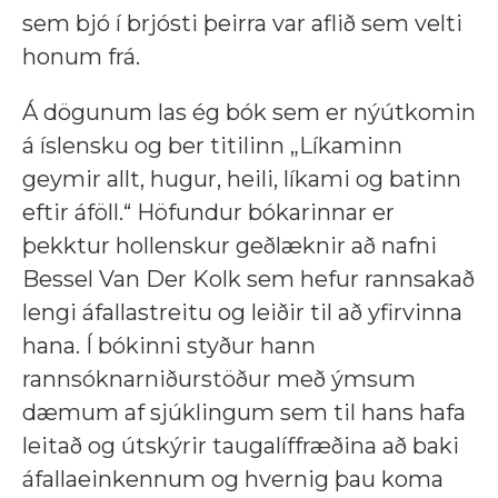
sem bjó í brjósti þeirra var aflið sem velti
honum frá.
Á dögunum las ég bók sem er nýútkomin
á íslensku og ber titilinn „Líkaminn
geymir allt, hugur, heili, líkami og batinn
eftir áföll.“ Höfundur bókarinnar er
þekktur hollenskur geðlæknir að nafni
Bessel Van Der Kolk sem hefur rannsakað
lengi áfallastreitu og leiðir til að yfirvinna
hana. Í bókinni styður hann
rannsóknarniðurstöður með ýmsum
dæmum af sjúklingum sem til hans hafa
leitað og útskýrir taugalíffræðina að baki
áfallaeinkennum og hvernig þau koma