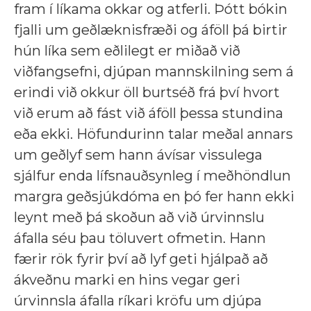
fram í líkama okkar og atferli. Þótt bókin
fjalli um geðlæknisfræði og áföll þá birtir
hún líka sem eðlilegt er miðað við
viðfangsefni, djúpan mannskilning sem á
erindi við okkur öll burtséð frá því hvort
við erum að fást við áföll þessa stundina
eða ekki. Höfundurinn talar meðal annars
um geðlyf sem hann ávísar vissulega
sjálfur enda lífsnauðsynleg í meðhöndlun
margra geðsjúkdóma en þó fer hann ekki
leynt með þá skoðun að við úrvinnslu
áfalla séu þau töluvert ofmetin. Hann
færir rök fyrir því að lyf geti hjálpað að
ákveðnu marki en hins vegar geri
úrvinnsla áfalla ríkari kröfu um djúpa