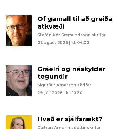
Of gamall til að greiða
atkvæði
Stefán Þór Sæmundsson skrifar
01. ágúst 2026 | kl. 06:00
Gráelri og náskyldar
tegundir
Sigurður Arnarson skrifar
29. júlí 2026 | kl. 10:30
Hvað er sjálfsrækt?
Guðrún Arngrímsdóttir skrifar