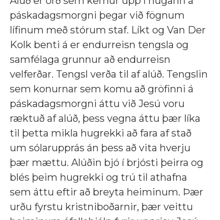
Alúð er orð sem kemur upp í hugann á
páskadagsmorgni þegar við fögnum
lífinum með stórum staf. Líkt og Van Der
Kolk benti á er endurreisn tengsla og
samfélaga grunnur að endurreisn
velferðar. Tengsl verða til af alúð. Tengslin
sem konurnar sem komu að gröfinni á
páskadagsmorgni áttu við Jesú voru
ræktuð af alúð, þess vegna áttu þær líka
til þetta mikla hugrekki að fara af stað
um sólarupprás án þess að vita hverju
þær mættu. Alúðin bjó í brjósti þeirra og
blés þeim hugrekki og trú til athafna
sem áttu eftir að breyta heiminum. Þær
urðu fyrstu kristniboðarnir, þær veittu