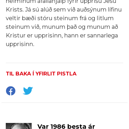
heiminum áfallahjálp fyrir upprisu Jesú
Krists. Já sú alúð sem við auðsýnum lífinu
veltir bæði stóru steinum frá og litlum
steinum við, munum það og munum að
Kristur er upprisinn, hann er sannarlega
upprisinn.
TIL BAKA Í YFIRLIT PISTLA
Var 1986 besta ár