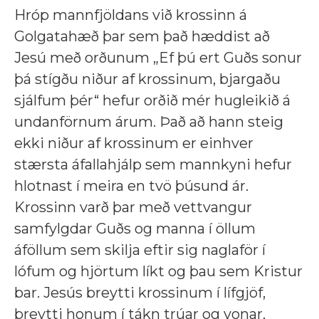
Hróp mannfjöldans við krossinn á
Golgatahæð þar sem það hæddist að
Jesú með orðunum „Ef þú ert Guðs sonur
þá stígðu niður af krossinum, bjargaðu
sjálfum þér“ hefur orðið mér hugleikið á
undanförnum árum. Það að hann steig
ekki niður af krossinum er einhver
stærsta áfallahjálp sem mannkyni hefur
hlotnast í meira en tvö þúsund ár.
Krossinn varð þar með vettvangur
samfylgdar Guðs og manna í öllum
áföllum sem skilja eftir sig naglaför í
lófum og hjörtum líkt og þau sem Kristur
bar. Jesús breytti krossinum í lífgjöf,
breytti honum í tákn trúar og vonar,