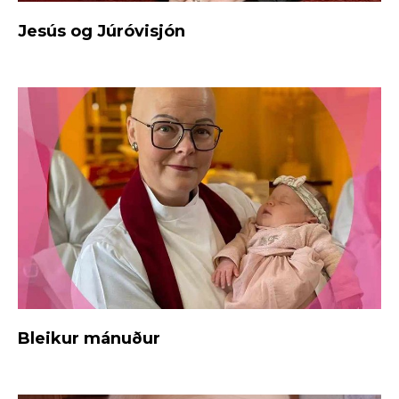
Jesús og Júróvisjón
Bleikur mánuður