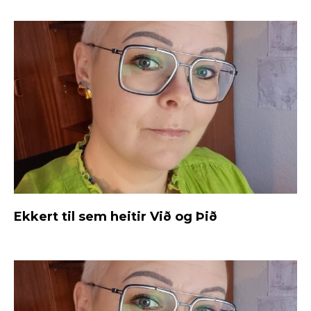
Ekkert til sem heitir Við og Þið