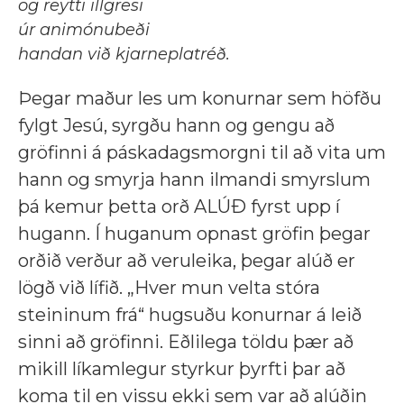
og reytti illgresi
úr animónubeði
handan við kjarneplatréð.
Þegar maður les um konurnar sem höfðu
fylgt Jesú, syrgðu hann og gengu að
gröfinni á páskadagsmorgni til að vita um
hann og smyrja hann ilmandi smyrslum
þá kemur þetta orð ALÚÐ fyrst upp í
hugann. Í huganum opnast gröfin þegar
orðið verður að veruleika, þegar alúð er
lögð við lífið. „Hver mun velta stóra
steininum frá“ hugsuðu konurnar á leið
sinni að gröfinni. Eðlilega töldu þær að
mikill líkamlegur styrkur þyrfti þar að
koma til en vissu ekki sem var að alúðin