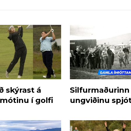
ð skýrast á
Silfurmaðurinn 
mótinu í golfi
ungviðinu spjó