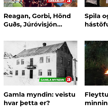
Reagan, Gorbi, Hönd
Spila o
Guðs, Júróvisjón...
hástöf
Pakkhú
Gamla myndin: veistu
Fleytt
hvar þetta er?
minni