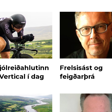
lamba
jólreiðahlutinn
Frelsisást og
 Vertical í dag
feigðarþrá