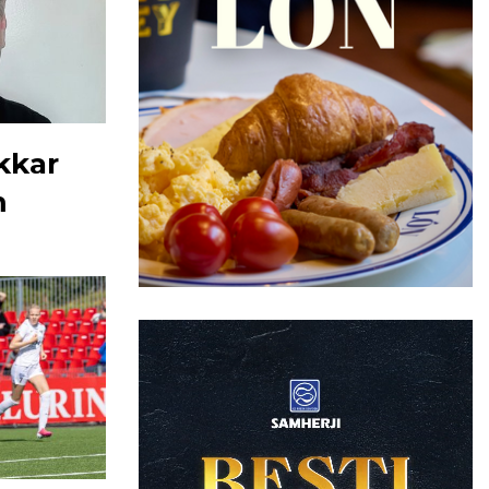
kkar
m