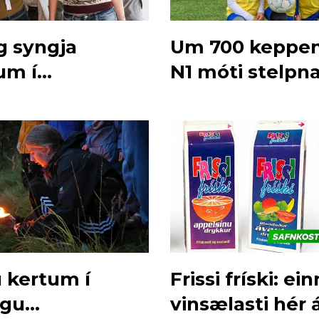
g syngja
Um 700 keppen
um í
N1 móti stelpn
sinu í kvöld
u kertum í
Frissi fríski: ei
ngu
vinsælasti hér 