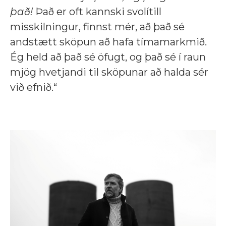
það!
Það er oft kannski svolítill
misskilningur, finnst mér, að það sé
andstætt sköpun að hafa tímamarkmið.
Ég held að það sé öfugt, og það sé í raun
mjög hvetjandi til sköpunar að halda sér
við efnið.“