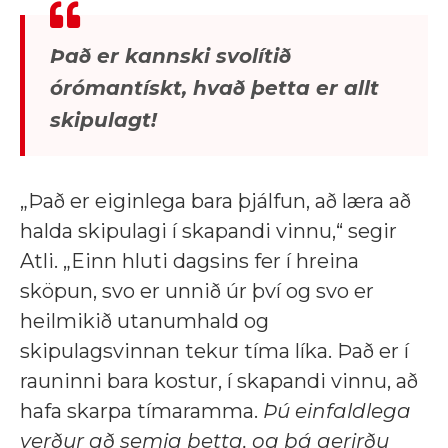
Það er kannski svolítið
órómantískt, hvað þetta er allt
skipulagt!
„Það er eiginlega bara þjálfun, að læra að
halda skipulagi í skapandi vinnu,“ segir
Atli. „Einn hluti dagsins fer í hreina
sköpun, svo er unnið úr því og svo er
heilmikið utanumhald og
skipulagsvinnan tekur tíma líka. Það er í
rauninni bara kostur, í skapandi vinnu, að
hafa skarpa tímaramma.
Þú einfaldlega
verður að semja þetta, og þá gerirðu