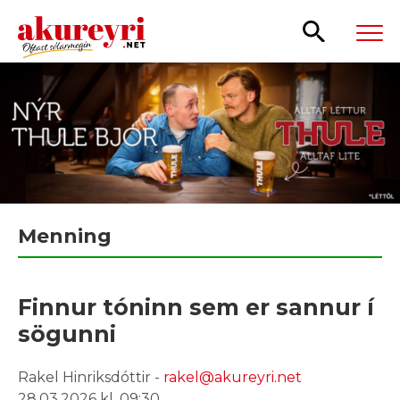
Leita
Menning
Finnur tóninn sem er sannur í
sögunni
Rakel Hinriksdóttir -
rakel@akureyri.net
28.03.2026 kl. 09:30