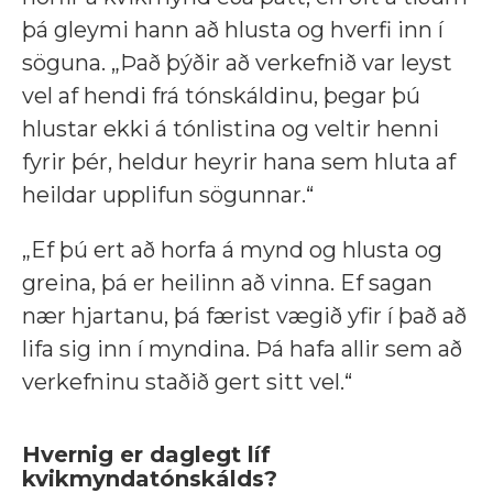
þá gleymi hann að hlusta og hverfi inn í
söguna. „Það þýðir að verkefnið var leyst
vel af hendi frá tónskáldinu, þegar þú
hlustar ekki á tónlistina og veltir henni
fyrir þér, heldur heyrir hana sem hluta af
heildar upplifun sögunnar.“
„Ef þú ert að horfa á mynd og hlusta og
greina, þá er heilinn að vinna. Ef sagan
nær hjartanu, þá færist vægið yfir í það að
lifa sig inn í myndina. Þá hafa allir sem að
verkefninu staðið gert sitt vel.“
Hvernig er daglegt líf
kvikmyndatónskálds?