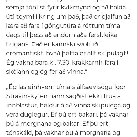
semja tónlist fyrir kvikmynd og að halda
úti teymi í kring um það, það er þjálfun að
læra að fara í göngutúra á réttum tíma
dags til þess að endurhlaða ferskleika
hugans. Það er kannski svolítið
órómantískt, hvað þetta er allt skipulagt!
Ég vakna bara kl. 7.30, krakkarnir fara í
skólann og ég fer að vinna.“
„Ég las einhvern tíma sjálfsævisögu
Igor
Stravinsky, en hann sagðist ekki trúa á
innblástur, heldur á að vinna skipulega og
vera duglegur. Ef þú ert bakari, þá vaknar
þú á morgnana og bakar. Ef þú ert
tónskáld, þá vaknar þú á morgnana og