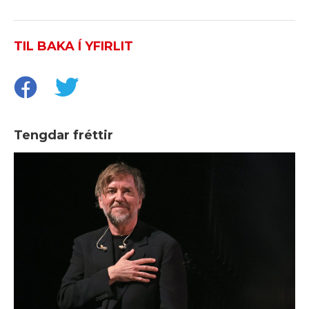
TIL BAKA Í YFIRLIT
Tengdar fréttir