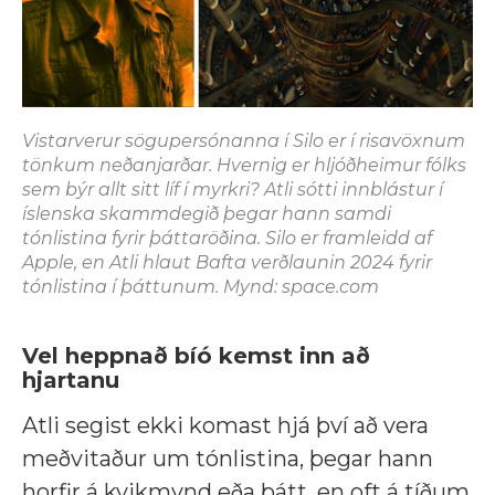
Vistarverur sögupersónanna í Silo er í risavöxnum
tönkum neðanjarðar. Hvernig er hljóðheimur fólks
sem býr allt sitt líf í myrkri? Atli sótti innblástur í
íslenska skammdegið þegar hann samdi
tónlistina fyrir þáttaröðina. Silo er framleidd af
Apple, en Atli hlaut Bafta verðlaunin 2024 fyrir
tónlistina í þáttunum. Mynd: space.com
Vel heppnað bíó kemst inn að
hjartanu
Atli segist ekki komast hjá því að vera
meðvitaður um tónlistina, þegar hann
horfir á kvikmynd eða þátt, en oft á tíðum