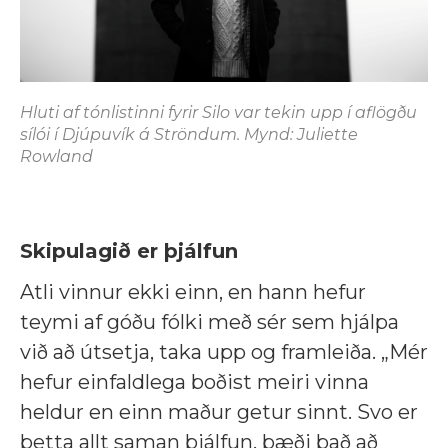
Hluti af tónlistinni fyrir Silo var tekin upp í aflögðu
sílói í Djúpuvík á Ströndum. Mynd: Juliette
Rowland
Skipulagið er þjálfun
Atli vinnur ekki einn, en hann hefur
teymi af góðu fólki með sér sem hjálpa
við að útsetja, taka upp og framleiða. „Mér
hefur einfaldlega boðist meiri vinna
heldur en einn maður getur sinnt. Svo er
þetta allt saman þjálfun, bæði það að