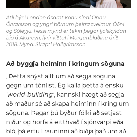
Atli býr í London ásamt konu sinni Önnu
Örvarsson og yngri börnum þeirra tveimur, Óðni
og Sóleyju. Þessi mynd er tekin þegar fjölskyldan
bjó á Akureyri, fyrir viðtal í Morgunblaðinu árið
2018. Mynd: Skapti Hallgrímsson
Að byggja heiminn í kringum söguna
„Þetta snýst allt um að segja söguna
gegn um tónlist. Ég kalla þetta á ensku
'world-building'
, kannski hægt að segja
að maður sé að skapa heiminn í kring um
söguna. Þegar þú býður fólki að setjast
niður og horfa á eitthvað í sjónvarpi eða
bíó, þá ertu í rauninni að biðja það um að