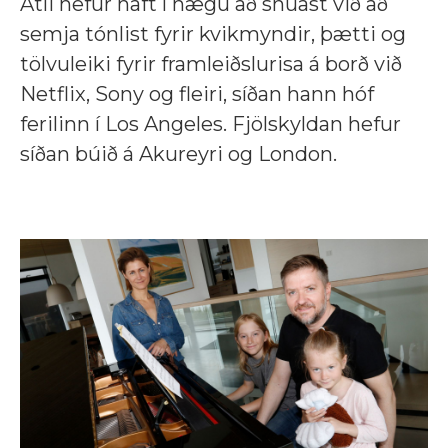
Atli hefur haft í nægu að snúast við að
semja tónlist fyrir kvikmyndir, þætti og
tölvuleiki fyrir framleiðslurisa á borð við
Netflix, Sony og fleiri, síðan hann hóf
ferilinn í Los Angeles. Fjölskyldan hefur
síðan búið á Akureyri og London.