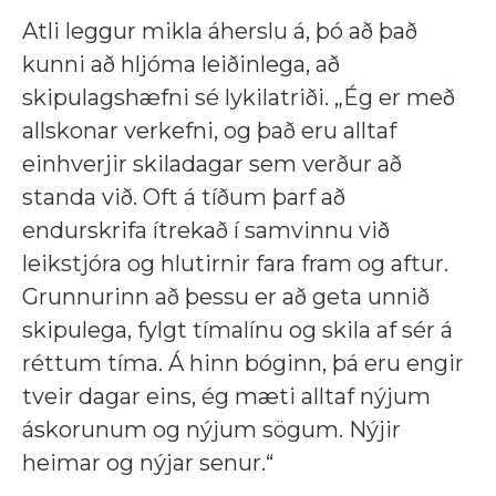
Atli leggur mikla áherslu á, þó að það
kunni að hljóma leiðinlega, að
skipulagshæfni sé lykilatriði. „Ég er með
allskonar verkefni, og það eru alltaf
einhverjir skiladagar sem verður að
standa við. Oft á tíðum þarf að
endurskrifa ítrekað í samvinnu við
leikstjóra og hlutirnir fara fram og aftur.
Grunnurinn að þessu er að geta unnið
skipulega, fylgt tímalínu og skila af sér á
réttum tíma. Á hinn bóginn, þá eru engir
tveir dagar eins, ég mæti alltaf nýjum
áskorunum og nýjum sögum. Nýjir
heimar og nýjar senur.“