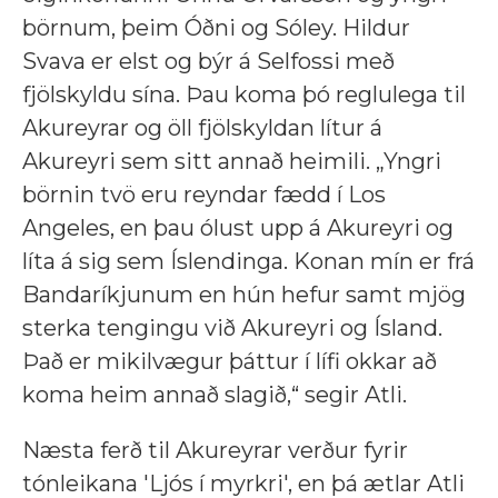
börnum, þeim Óðni og Sóley. Hildur
Svava er elst og býr á Selfossi með
fjölskyldu sína. Þau koma þó reglulega til
Akureyrar og öll fjölskyldan lítur á
Akureyri sem sitt annað heimili. „Yngri
börnin tvö eru reyndar fædd í Los
Angeles, en þau ólust upp á Akureyri og
líta á sig sem Íslendinga. Konan mín er frá
Bandaríkjunum en hún hefur samt mjög
sterka tengingu við Akureyri og Ísland.
Það er mikilvægur þáttur í lífi okkar að
koma heim annað slagið,“ segir Atli.
Næsta ferð til Akureyrar verður fyrir
tónleikana 'Ljós í myrkri', en þá ætlar Atli