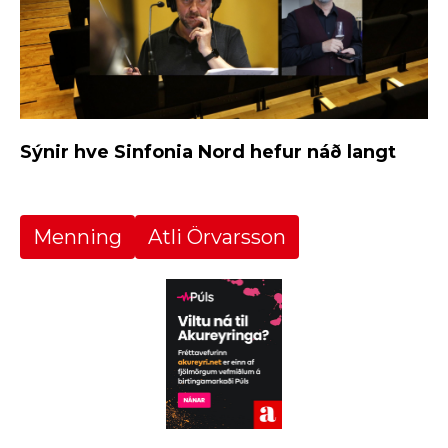
Sýnir hve Sinfonia Nord hefur náð langt
Menning
Atli Örvarsson