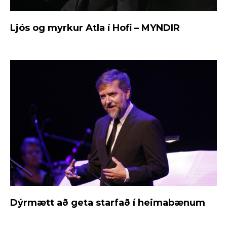
Ljós og myrkur Atla í Hofi – MYNDIR
Dýrmætt að geta starfað í heimabænum