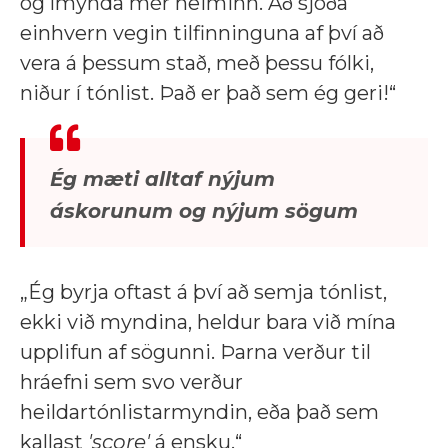
og ímynda mér heiminn. Að sjóða
einhvern vegin tilfinninguna af því að
vera á þessum stað, með þessu fólki,
niður í tónlist. Það er það sem ég geri!“
Ég mæti alltaf nýjum
áskorunum og nýjum sögum
„Ég byrja oftast á því að semja tónlist,
ekki við myndina, heldur bara við mína
upplifun af sögunni. Þarna verður til
hráefni sem svo verður
heildartónlistarmyndin, eða það sem
kallast
'score'
á ensku.“