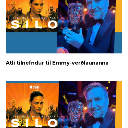
Atli tilnefndur til Emmy-verðlaunanna