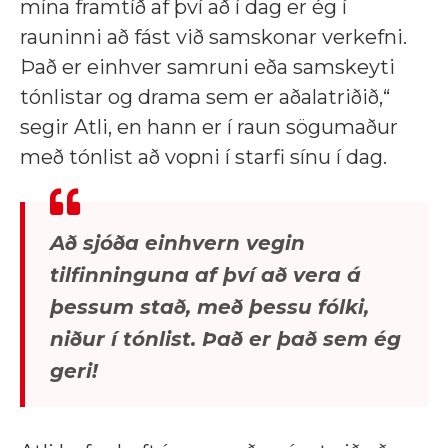
mína framtíð af því að í dag er ég í
rauninni að fást við samskonar verkefni.
Það er einhver samruni eða samskeyti
tónlistar og drama sem er aðalatriðið,“
segir Atli, en hann er í raun sögumaður
með tónlist að vopni í starfi sínu í dag.
Að sjóða einhvern vegin
tilfinninguna af því að vera á
þessum stað, með þessu fólki,
niður í tónlist. Það er það sem ég
geri!