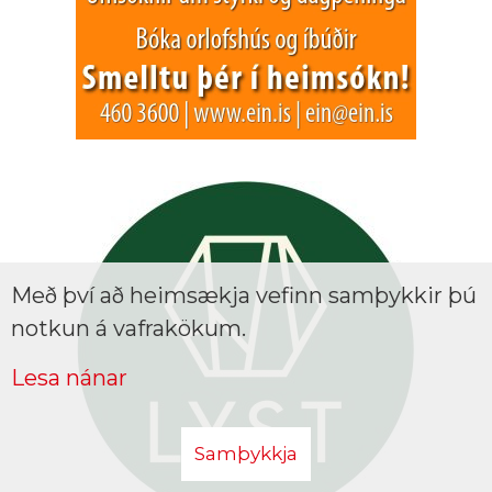
Með því að heimsækja vefinn samþykkir þú
notkun á vafrakökum.
Lesa nánar
Samþykkja