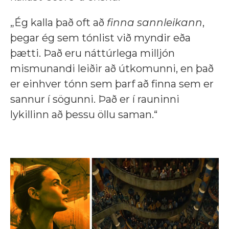
„Ég kalla það oft að
finna sannleikann
,
þegar ég sem tónlist við myndir eða
þætti. Það eru náttúrlega milljón
mismunandi leiðir að útkomunni, en það
er einhver tónn sem þarf að finna sem er
sannur í sögunni. Það er í rauninni
lykillinn að þessu öllu saman.“