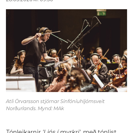
Atli Örvarsson stjórnar Sinfóníuhljómsveit
Norðurlands. Mynd: MAk
Tónleikarnir
'Ljós í myrkri'
, með tónlist