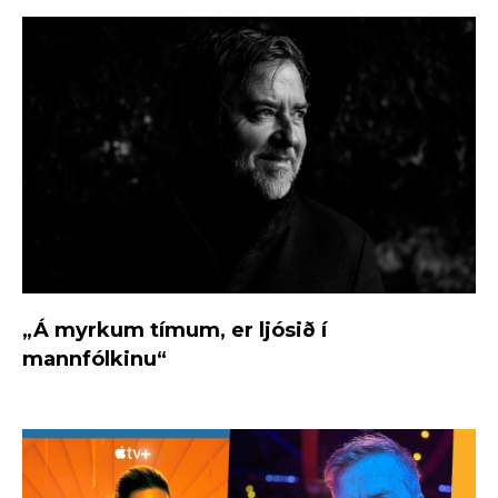
„Á myrkum tímum, er ljósið í
mannfólkinu“