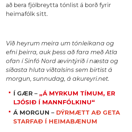
að bera fjölbreytta tónlist á borð fyrir
heimafólk sitt.
Við heyrum meira um tónleikana og
efni þeirra, auk þess að fara með Atla
ofan í Sinfó Nord ævintýrið í næsta og
síðasta hluta viðtalsins sem birtist á
morgun, sunnudag, á akureyri.net.
Í GÆR –
„Á MYRKUM TÍMUM, ER
LJÓSIÐ Í MANNFÓLKINU“
Á MORGUN –
DÝRMÆTT AÐ GETA
STARFAÐ Í HEIMABÆNUM