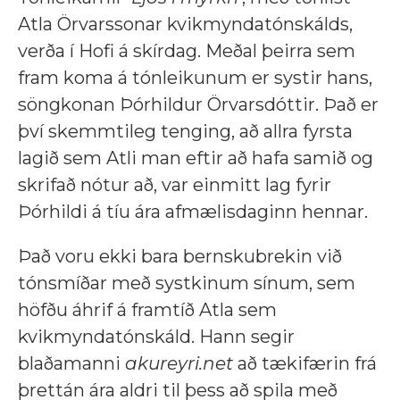
Atla Örvarssonar kvikmyndatónskálds,
verða í Hofi á skírdag. Meðal þeirra sem
fram koma á tónleikunum er systir hans,
söngkonan Þórhildur Örvarsdóttir. Það er
því skemmtileg tenging, að allra fyrsta
lagið sem Atli man eftir að hafa samið og
skrifað nótur að, var einmitt lag fyrir
Þórhildi á tíu ára afmælisdaginn hennar.
Það voru ekki bara bernskubrekin við
tónsmíðar með systkinum sínum, sem
höfðu áhrif á framtíð Atla sem
kvikmyndatónskáld. Hann segir
blaðamanni
akureyri.net
að tækifærin frá
þrettán ára aldri til þess að spila með