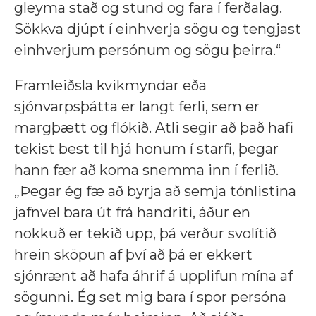
gleyma stað og stund og fara í ferðalag.
Sökkva djúpt í einhverja sögu og tengjast
einhverjum persónum og sögu þeirra.“
Framleiðsla kvikmyndar eða
sjónvarpsþátta er langt ferli, sem er
margþætt og flókið. Atli segir að það hafi
tekist best til hjá honum í starfi, þegar
hann fær að koma snemma inn í ferlið.
„Þegar ég fæ að byrja að semja tónlistina
jafnvel bara út frá handriti, áður en
nokkuð er tekið upp, þá verður svolítið
hrein sköpun af því að þá er ekkert
sjónrænt að hafa áhrif á upplifun mína af
sögunni. Ég set mig bara í spor persóna