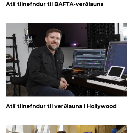
Atli tilnefndur til BAFTA-verðlauna
Atli tilnefndur til verðlauna í Hollywood