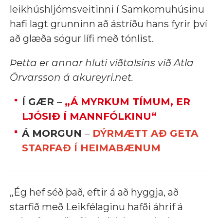
leikhúshljómsveitinni í Samkomuhúsinu
hafi lagt grunninn að ástríðu hans fyrir því
að glæða sögur lífi með tónlist.
Þetta er annar hluti viðtalsins við Atla
Örvarsson á akureyri.net.
Í GÆR
–
„Á MYRKUM TÍMUM, ER
LJÓSIÐ Í MANNFÓLKINU“
Á MORGUN
–
DÝRMÆTT AÐ GETA
STARFAÐ Í HEIMABÆNUM
„Ég hef séð það, eftir á að hyggja, að
starfið með Leikfélaginu hafði áhrif á