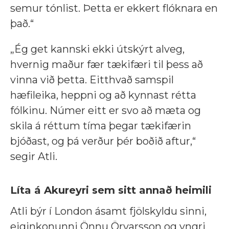
semur tónlist. Þetta er ekkert flóknara en
það.“
„Ég get kannski ekki útskýrt alveg,
hvernig maður fær tækifæri til þess að
vinna við þetta. Eitthvað samspil
hæfileika, heppni og að kynnast rétta
fólkinu. Númer eitt er svo að mæta og
skila á réttum tíma þegar tækifærin
bjóðast, og þá verður þér boðið aftur,“
segir Atli.
Líta á Akureyri sem sitt annað heimili
Atli býr í London ásamt fjölskyldu sinni,
eiginkonunni Önnu Örvarsson og yngri