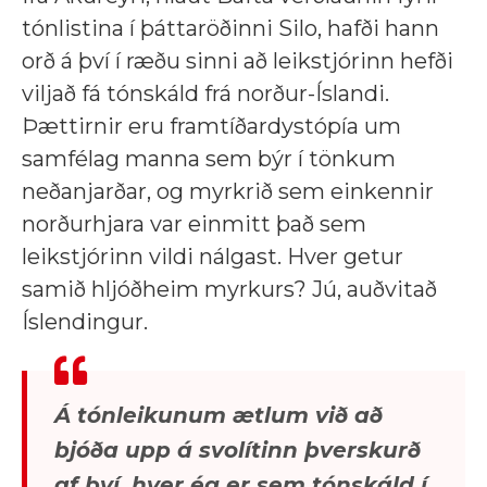
tónlistina í þáttaröðinni Silo, hafði hann
orð á því í ræðu sinni að leikstjórinn hefði
viljað fá tónskáld frá norður-Íslandi.
Þættirnir eru framtíðardystópía um
samfélag manna sem býr í tönkum
neðanjarðar, og myrkrið sem einkennir
norðurhjara var einmitt það sem
leikstjórinn vildi nálgast. Hver getur
samið hljóðheim myrkurs? Jú, auðvitað
Íslendingur.
Á tónleikunum ætlum við að
bjóða upp á svolítinn þverskurð
af því, hver ég er sem tónskáld í