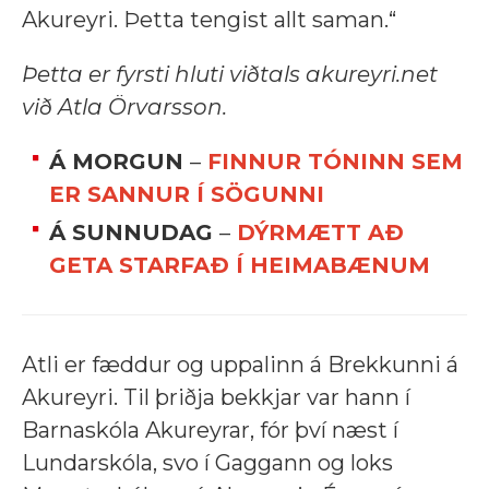
Akureyri. Þetta tengist allt saman.“
Þetta er fyrsti hluti viðtals akureyri.net
við Atla Örvarsson.
Á MORGUN
–
FINNUR TÓNINN SEM
ER SANNUR Í SÖGUNNI
Á SUNNUDAG
–
DÝRMÆTT AÐ
GETA STARFAÐ Í HEIMABÆNUM
Atli er fæddur og uppalinn á Brekkunni á
Akureyri. Til þriðja bekkjar var hann í
Barnaskóla Akureyrar, fór því næst í
Lundarskóla, svo í Gaggann og loks