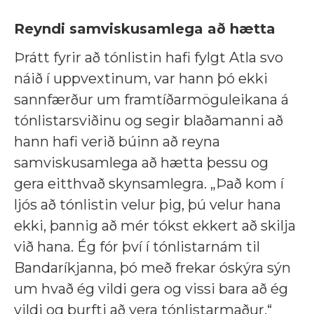
Reyndi samviskusamlega að hætta
Þrátt fyrir að tónlistin hafi fylgt Atla svo
náið í uppvextinum, var hann þó ekki
sannfærður um framtíðarmöguleikana á
tónlistarsviðinu og segir blaðamanni að
hann hafi verið búinn að reyna
samviskusamlega að hætta þessu og
gera eitthvað skynsamlegra. „Það kom í
ljós að tónlistin velur þig, þú velur hana
ekki, þannig að mér tókst ekkert að skilja
við hana. Ég fór því í tónlistarnám til
Bandaríkjanna, þó með frekar óskýra sýn
um hvað ég vildi gera og vissi bara að ég
vildi og þurfti að vera tónlistarmaður.“