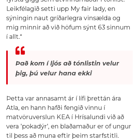
Leikfélagið setti upp My fair lady, en
sýningin naut gríðarlegra vinsælda og
mig minnir að við höfum sýnt 63 sinnum
í allt.“
Það kom í ljós að tónlistin velur
þig, þú velur hana ekki
Þetta var annasamt ár í lífi þrettán ára
Atla, en hann hafði fengið vinnu í
matvöruverslun KEA í Hrísalundi við að
vera 'pokadýr', en blaðamaður er of ungur
til þess að muna eftir þeim starfstitli.