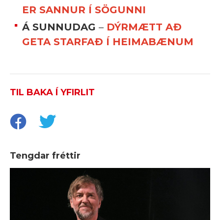
ER SANNUR Í SÖGUNNI
Á SUNNUDAG
–
DÝRMÆTT AÐ
GETA STARFAÐ Í HEIMABÆNUM
TIL BAKA Í YFIRLIT
Tengdar fréttir