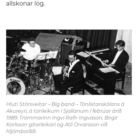
allskonar lög.
Hluti Stórsveitar – Big band – Tónlistarskólans á
Akureyri, á tónleikum í Sjallanum í febrúar árið
1989. Trommarinn Ingvi Rafn Ingvason, Birgir
Karlsson gítarleikari og Atli Örvarsson við
hljómborðið.