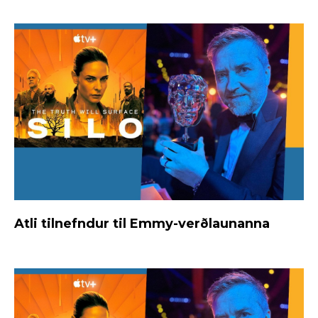
Atli tilnefndur til Emmy-verðlaunanna