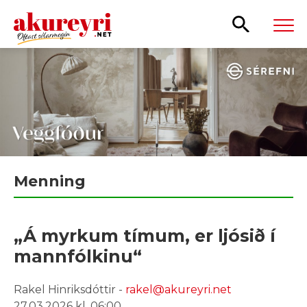
Leita
Menning
„Á myrkum tímum, er ljósið í
mannfólkinu“
Rakel Hinriksdóttir -
rakel@akureyri.net
27.03.2026 kl. 06:00