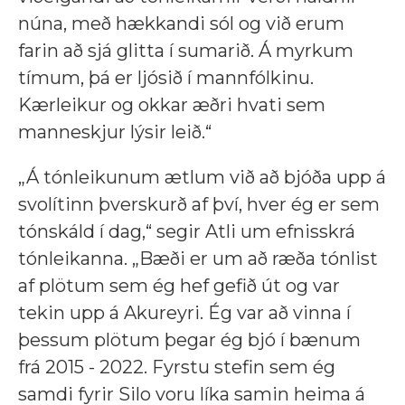
núna, með hækkandi sól og við erum
farin að sjá glitta í sumarið. Á myrkum
tímum, þá er ljósið í mannfólkinu.
Kærleikur og okkar æðri hvati sem
manneskjur lýsir leið.“
„Á tónleikunum ætlum við að bjóða upp á
svolítinn þverskurð af því, hver ég er sem
tónskáld í dag,“ segir Atli um efnisskrá
tónleikanna. „Bæði er um að ræða tónlist
af plötum sem ég hef gefið út og var
tekin upp á Akureyri. Ég var að vinna í
þessum plötum þegar ég bjó í bænum
frá 20
15 - 2022. Fyrstu stefin sem ég
samdi fyrir Silo voru líka samin heima á