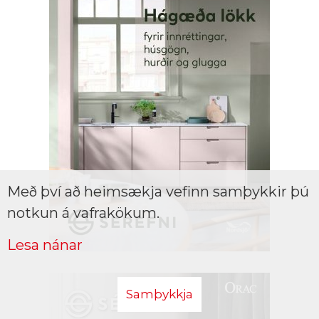
Með því að heimsækja vefinn samþykkir þú
notkun á vafrakökum.
Lesa nánar
Samþykkja