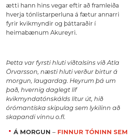
ætti hann hins vegar eftir að framleiða
hverja tónlistarperluna á fætur annarri
fyrir kvikmyndir og þáttaraðir í
heimabænum Akureyri.
Þetta var fyrsti hluti viðtalsins við Atla
Örvarsson, næsti hluti verður birtur á
morgun, laugardag. Heyrum þá um
það, hvernig daglegt líf
kvikmyndatónskálds lítur út, hið
órómantíska skipulag sem lykilinn að
skapandi vinnu o.fl.
Á MORGUN
–
FINNUR TÓNINN SEM