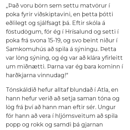
„Það voru börn sem settu matvörur í
poka fyrir viðskiptavini, en þetta þótti
eðlilegt og sjálfsagt þá. Eftir skóla á
föstudögum, fór ég í Hrísalund og setti í
poka frá svona 15-19, og svo beint niður í
Samkomuhús að spila á sýningu. Þetta
var löng sýning, og ég var að klára yfirleitt
um miðnætti. Þarna var ég bara kominn í
harðkjarna vinnudag!“
Tónskáldið hefur alltaf blundað í Atla, en
hann hefur verið að setja saman tóna og
lög frá því að hann man eftir sér. Ungur
fór hann að vera í hljómsveitum að spila
popp og rokk og samdi þá gjarnan