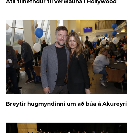
Atli tilnefndur til verðlauna í Hollywood
Breytir hugmyndinni um að búa á Akureyri