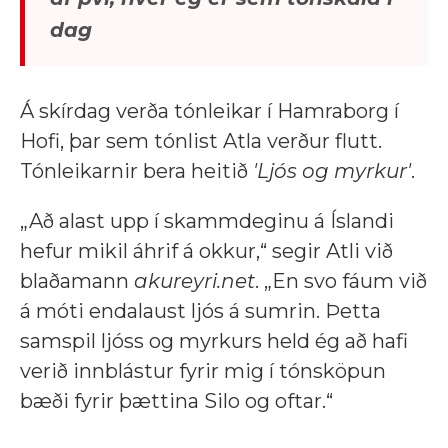
dag
Á skírdag verða tónleikar í Hamraborg í
Hofi, þar sem tónlist Atla verður flutt.
Tónleikarnir bera heitið
'Ljós og myrkur'
.
„Að alast upp í skammdeginu á Íslandi
hefur mikil áhrif á okkur,“ segir Atli við
blaðamann
akureyri.net
. „En svo fáum við
á móti endalaust ljós á sumrin. Þetta
samspil ljóss og myrkurs held ég að hafi
verið innblástur fyrir mig í tónsköpun
bæði fyrir þættina Silo og oftar.“