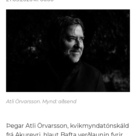
Atli Örvarsson. Mynd: aðsend
Þegar Atli Örvarsson, kvikmyndatónskáld
frá Akureyri, hlaut Bafta verðlaunin fyrir