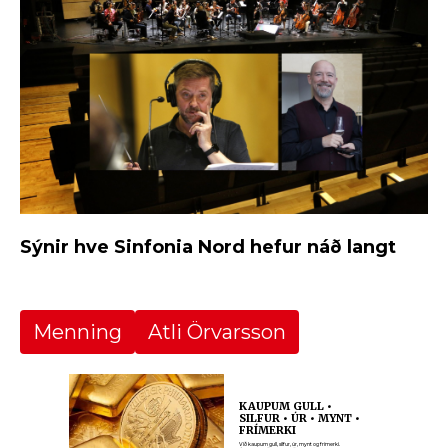
Sýnir hve Sinfonia Nord hefur náð langt
Menning
Atli Örvarsson