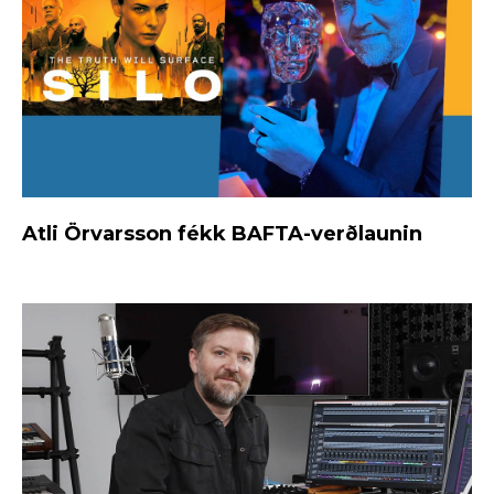
Atli Örvarsson fékk BAFTA-verðlaunin