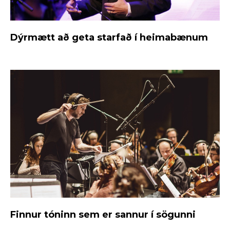
Dýrmætt að geta starfað í heimabænum
Finnur tóninn sem er sannur í sögunni