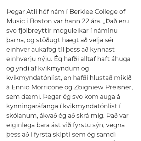
Þegar Atli hóf nám í Berklee College of
Music í Boston var hann 22 ára. „Það eru
svo fjölbreyttir möguleikar í náminu
þarna, og stöðugt hægt að velja sér
einhver aukafög til þess að kynnast
einhverju nýju. Ég hafði alltaf haft áhuga
og yndi af kvikmyndum og
kvikmyndatónlist, en hafði hlustað mikið
á Ennio Morricone og Zbigniew Preisner,
sem dæmi. Þegar ég svo kom auga á
kynningaráfanga í kvikmyndatónlist í
skólanum, ákvað ég að skrá mig. Það var
eiginlega bara ást við fyrstu sýn, vegna
þess að í fyrsta skipti sem ég samdi