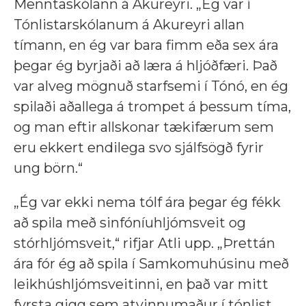
Menntaskólann á Akureyri. „Ég var í
Tónlistarskólanum á Akureyri allan
tímann, en ég var bara fimm eða sex ára
þegar ég byrjaði að læra á hljóðfæri. Það
var alveg mögnuð starfsemi í Tónó, en ég
spilaði aðallega á trompet á þessum tíma,
og man eftir allskonar tækifærum sem
eru ekkert endilega svo sjálfsögð fyrir
ung börn.“
„Ég var ekki nema tólf ára þegar ég fékk
að spila með sinfóníuhljómsveit og
stórhljómsveit,“ rifjar Atli upp. „Þrettán
ára fór ég að spila í Samkomuhúsinu með
leikhúshljómsveitinni, en það var mitt
fyrsta gigg sem atvinnumaður í tónlist.