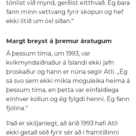
tónlist við mynd, gerðist eitthvað. Ég bara
fann minn vettvang fyrir sköpun og hef
ekki litið um öxl síðan.“
Margt breyst á þremur áratugum
Á þessum tíma, um 1993, var
kvikmyndaiðnaður á Íslandi ekki jafn
þroskaður og hann er núna segir Atli. „Ég
sá svo sem ekki mikla möguleika heima á
þessum tíma, en þetta var einfaldlega
einhver köllun og ég fylgdi henni. Ég fann
fjölina.“
Það er skiljanlegt, að árið 1993 hafi Atli
ekki getað séð fyrir sér að í framtíðinni