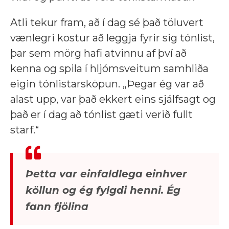
Atli tekur fram, að í dag sé það töluvert
vænlegri kostur að leggja fyrir sig tónlist,
þar sem mörg hafi atvinnu af því að
kenna og spila í hljómsveitum samhliða
eigin tónlistarsköpun. „Þegar ég var að
alast upp, var það ekkert eins sjálfsagt og
það er í dag að tónlist gæti verið fullt
starf.“
Þetta var einfaldlega einhver
köllun og ég fylgdi henni. Ég
fann fjölina