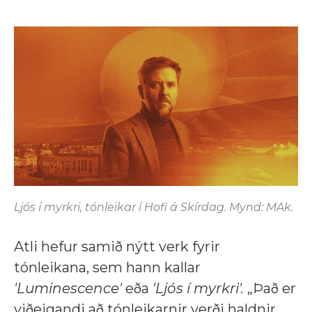
Ljós í myrkri, tónleikar í Hofi á Skírdag. Mynd: MAk.
Atli hefur samið nýtt verk fyrir
tónleikana, sem hann kallar
'Luminescence'
eða
'Ljós í myrkri'.
„Það er
viðeigandi að tónleikarnir verði haldnir