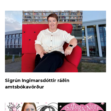
Sigrún Ingimarsdóttir ráðin
amtsbókavörður