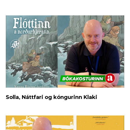
Solla, Náttfari og kóngurinn Klaki