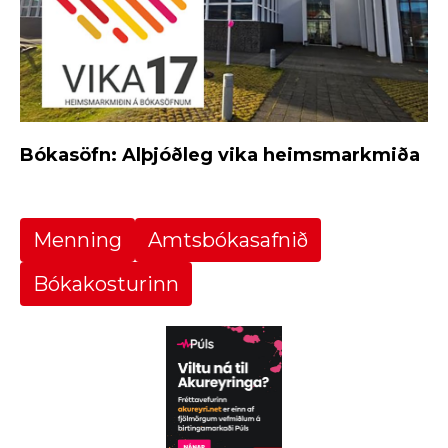
Bókasöfn: Alþjóðleg vika heimsmarkmiða
Menning
Amtsbókasafnið
Bókakosturinn