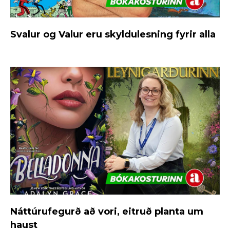
Svalur og Valur eru skyldulesning fyrir alla
Náttúrufegurð að vori, eitruð planta um
haust