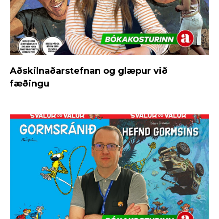
Aðskilnaðarstefnan og glæpur við
fæðingu