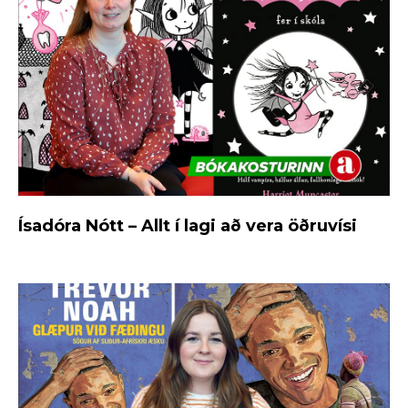
Ísadóra Nótt – Allt í lagi að vera öðruvísi