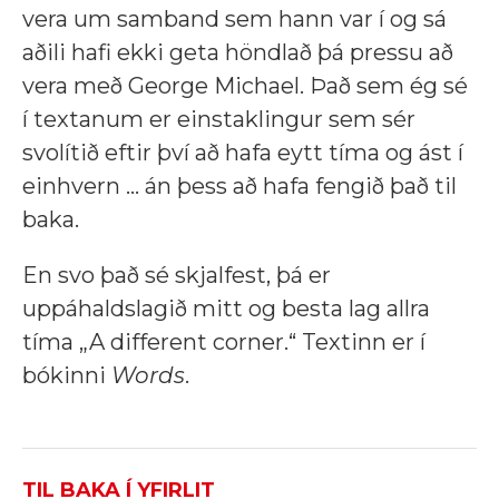
vera um samband sem hann var í og sá
aðili hafi ekki geta höndlað þá pressu að
vera með George Michael. Það sem ég sé
í textanum er einstaklingur sem sér
svolítið eftir því að hafa eytt tíma og ást í
einhvern ... án þess að hafa fengið það til
baka.
En svo það sé skjalfest, þá er
uppáhaldslagið mitt og besta lag allra
tíma „A different corner.“ Textinn er í
bókinni
Words
.
TIL BAKA Í YFIRLIT