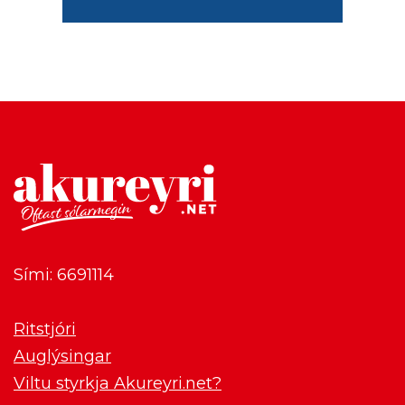
Sími: 6691114
Ritstjóri
Auglýsingar
Viltu styrkja Akureyri.net?