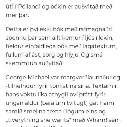
úti í Póllandi og bókin er auðvitað með
mér þar.
Þetta er því ekki bók með rafmagnaðri
spennu þar sem allt kemur í ljós í lokin,
heldur einfaldlega bók með lagatextum,
fullum af ást, sorg og hlýju. Og smá
skemmtun auðvitað!
George Michael var margverðlaunaður og
-tilnefndur fyrir tónlistina sína. Textarnir
hans vöktu líka athygli því þrátt fyrir
ungan aldur (bara um tvítugt) gat hann
samið smellna texta í lögum eins og
„Everything she wants“ með Wham! sem