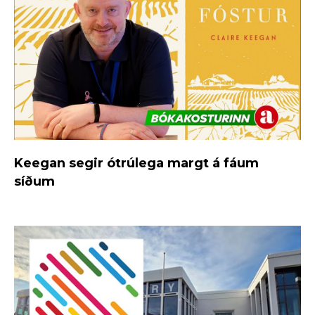
Keegan segir ótrúlega margt á fáum
síðum