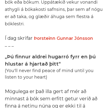
bók eða bókum. Uppátækið vekur vonandi
athygli á bókakosti safnsins, þar sem af nógu
er að taka, og glæðir áhuga sem flestra á
bóklestri.
Í dag skrifar
Þorsteinn Gunnar Jónsson
_ _ _
„Þú finnur aldrei hugarró fyrr en þú
hlustar á hjartað þitt“
(You'll never find peace of mind until you
listen to your heart)
Mögulega er það illa gert af mér að
minnast á bók sem erfitt getur verið að
finna á netinu núna og er ekki til á