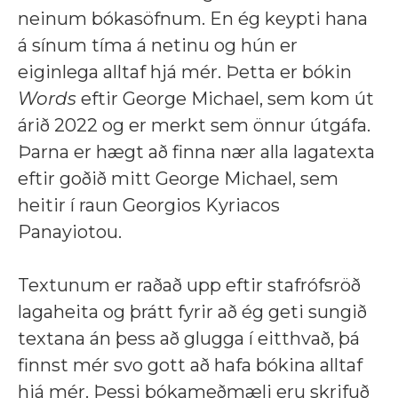
neinum bókasöfnum. En ég keypti hana
á sínum tíma á netinu og hún er
eiginlega alltaf hjá mér. Þetta er bókin
Words
eftir George Michael, sem kom út
árið 2022 og er merkt sem önnur útgáfa.
Þarna er hægt að finna nær alla lagatexta
eftir goðið mitt George Michael, sem
heitir í raun Georgios Kyriacos
Panayiotou.
Textunum er raðað upp eftir stafrófsröð
lagaheita og þrátt fyrir að ég geti sungið
textana án þess að glugga í eitthvað, þá
finnst mér svo gott að hafa bókina alltaf
hjá mér. Þessi bókameðmæli eru skrifuð