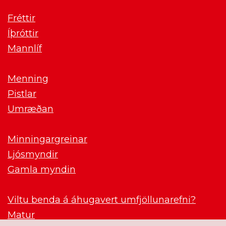
Fréttir
Íþróttir
Mannlíf
Menning
Pistlar
Umræðan
Minningargreinar
Ljósmyndir
Gamla myndin
Viltu benda á áhugavert umfjöllunarefni?
Matur