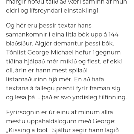
margir höfðu talið að væri saminn af mun
eldri og lífsreyndari einstaklingi.
Og hér eru þessir textar hans
samankomnir í eina litla bók upp á 144
blaðsíður. Algjör demantur þessi bók.
Tónlist George Michael hefur í gegnum
tíðina hjálpað mér mikið og flest, ef ekki
öll, árin er hann mest spilaði
listamaðurinn hjá mér. En að hafa
textana á fallegu prenti fyrir framan sig
og lesa þá ... það er svo yndisleg tilfinning.
Fyrirsögnin er úr einu af mínum allra
mestu uppáhaldslögum með George:
„Kissing a fool.“ Sjálfur segir hann lagið