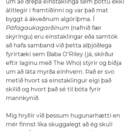
um að drepa einstaklinga sem þóttu ekki
álitlegir í framtíðinni og var það mat
byggt á ákveðnum algóriþma. Í
Páfagaukagarðinum
(nafnið fær
skýringu) eru einstaklingar eða samtök
að hafa samband við þetta alþjóðlega
fyrirtæki sem Baba O'Riley (já, skírður
eftir laginu með The Who) stýrir og biðja
um að láta myrða einhvern. Það er svo
metið hvort sá einstaklingur eigi það
skilið og hvort það sé til bóta fyrir
mannkynið.
Mig hryllir við þessum hugunarhætti en
mér finnst líka skuggalegt að ég skuli