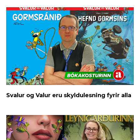
Svalur og Valur eru skyldulesning fyrir alla