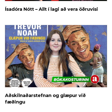
Ísadóra Nótt – Allt í lagi að vera öðruvísi
Aðskilnaðarstefnan og glæpur við
fæðingu