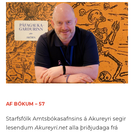
AF BÓKUM – 57
Starfsfólk Amtsbókasafnsins á Akureyri segir
lesendum
Akureyri.net
alla þriðjudaga frá