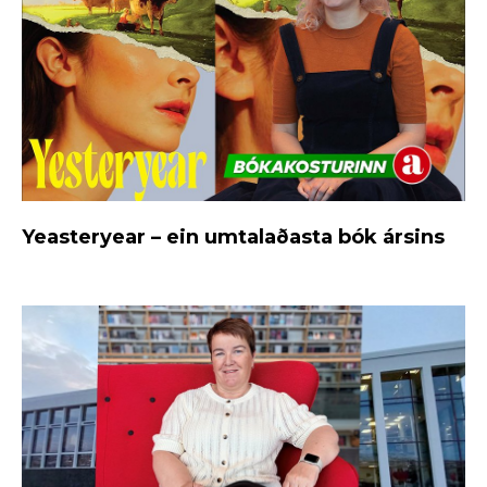
Yeasteryear – ein umtalaðasta bók ársins