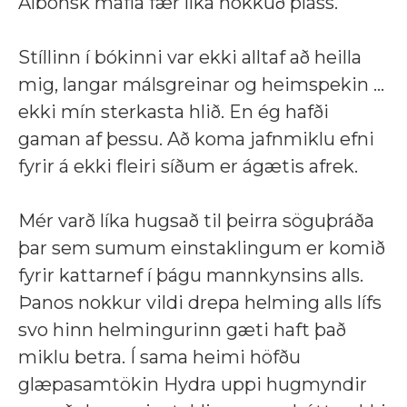
Albönsk mafía fær líka nokkuð pláss.
Stíllinn í bókinni var ekki alltaf að heilla
mig, langar málsgreinar og heimspekin ...
ekki mín sterkasta hlið. En ég hafði
gaman af þessu. Að koma jafnmiklu efni
fyrir á ekki fleiri síðum er ágætis afrek.
Mér varð líka hugsað til þeirra söguþráða
þar sem sumum einstaklingum er komið
fyrir kattarnef í þágu mannkynsins alls.
Þanos nokkur vildi drepa helming alls lífs
svo hinn helmingurinn gæti haft það
miklu betra. Í sama heimi höfðu
glæpasamtökin Hydra uppi hugmyndir