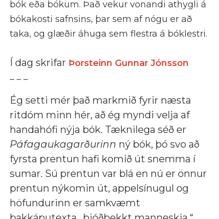
bók eða bókum. Það vekur vonandi athygli á
bókakosti safnsins, þar sem af nógu er að
taka, og glæðir áhuga sem flestra á bóklestri.
Í dag skrifar
Þorsteinn Gunnar Jónsson
_ _ _
Ég setti mér það markmið fyrir næsta
ritdóm minn hér, að ég myndi velja af
handahófi nýja bók. Tæknilega séð er
Páfagaukagarðurinn
ný bók, þó svo að
fyrsta prentun hafi komið út snemma í
sumar. Sú prentun var blá en nú er önnur
prentun nýkomin út, appelsínugul og
höfundurinn er samkvæmt
bakkáputexta „þjóðþekkt manneskja.“