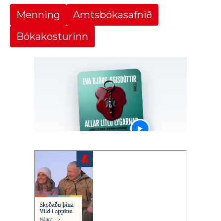
Menning
Amtsbókasafnið
Bókakosturinn