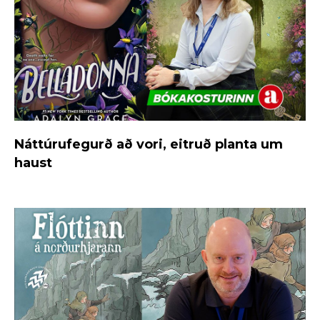
Náttúrufegurð að vori, eitruð planta um
haust