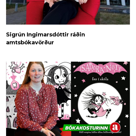
Sigrún Ingimarsdóttir ráðin
amtsbókavörður