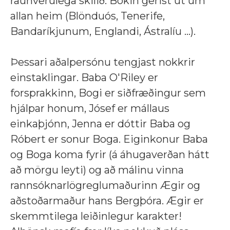
raunverulega skilið. Bókin gerist út um
allan heim (Blönduós, Tenerife,
Bandaríkjunum, Englandi, Ástralíu ...).
Þessari aðalpersónu tengjast nokkrir
einstaklingar. Baba O'Riley er
forsprakkinn, Bogi er siðfræðingur sem
hjálpar honum, Jósef er mállaus
einkaþjónn, Jenna er dóttir Baba og
Róbert er sonur Boga. Eiginkonur Baba
og Boga koma fyrir (á áhugaverðan hátt
að mörgu leyti) og að málinu vinna
rannsóknarlögreglumaðurinn Ægir og
aðstoðarmaður hans Bergþóra. Ægir er
skemmtilega leiðinlegur karakter!