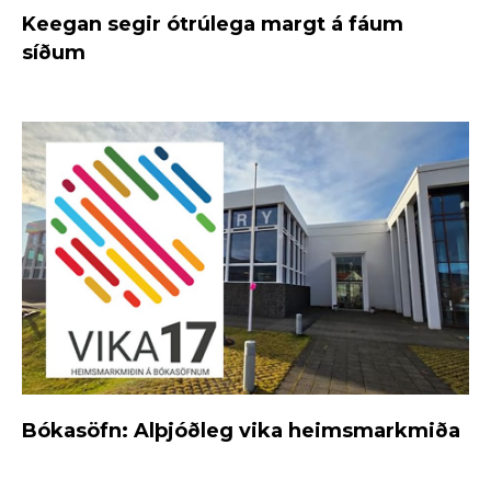
Keegan segir ótrúlega margt á fáum
síðum
Bókasöfn: Alþjóðleg vika heimsmarkmiða