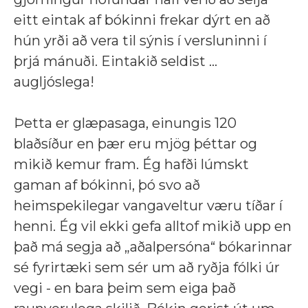
eitt eintak af bókinni frekar dýrt en að
hún yrði að vera til sýnis í versluninni í
þrjá mánuði. Eintakið seldist ...
augljóslega!
Þetta er glæpasaga, einungis 120
blaðsíður en þær eru mjög þéttar og
mikið kemur fram. Ég hafði lúmskt
gaman af bókinni, þó svo að
heimspekilegar vangaveltur væru tíðar í
henni. Ég vil ekki gefa alltof mikið upp en
það má segja að „aðalpersóna“ bókarinnar
sé fyrirtæki sem sér um að ryðja fólki úr
vegi - en bara þeim sem eiga það