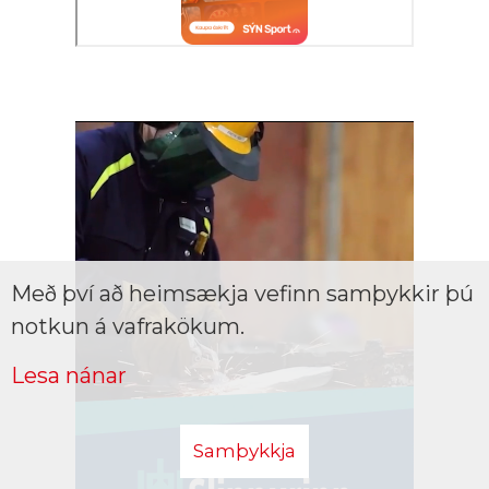
Með því að heimsækja vefinn samþykkir þú
notkun á vafrakökum.
Lesa nánar
Samþykkja