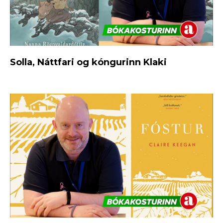
Solla, Náttfari og kóngurinn Klaki