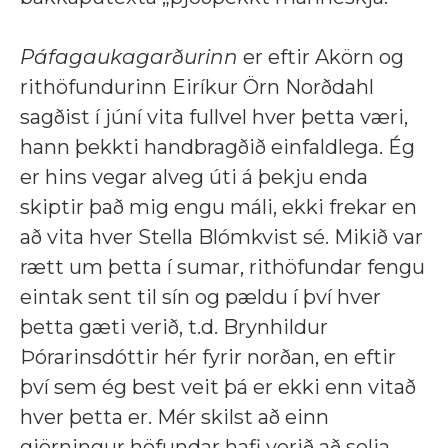
Páfagaukagarðurinn
er eftir Akörn og
rithöfundurinn Eiríkur Örn Norðdahl
sagðist í júní vita fullvel hver þetta væri,
hann þekkti handbragðið einfaldlega. Ég
er hins vegar alveg úti á þekju enda
skiptir það mig engu máli, ekki frekar en
að vita hver Stella Blómkvist sé. Mikið var
rætt um þetta í sumar, rithöfundar fengu
eintak sent til sín og pældu í því hver
þetta gæti verið, t.d. Brynhildur
Þórarinsdóttir hér fyrir norðan, en eftir
því sem ég best veit þá er ekki enn vitað
hver þetta er. Mér skilst að einn
gjörningur höfundar hafi verið að selja