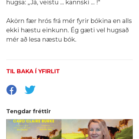
hugsa: „Já, veistu ... kannski ... !“
Akörn fær hrós frá mér fyrir bókina en alls
ekki hæstu einkunn. Ég gæti vel hugsað
mér að lesa næstu bók.
TIL BAKA Í YFIRLIT
Tengdar fréttir