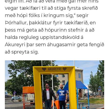
eigin lífi. Að fá að vera með gaf mér hins
vegar tækifæri til að stíga fyrsta skrefið
með hópi fólks í kringum sig,“ segir
Þórhallur, þakklátur fyrir tækifærið, en
þess má geta að hópurinn stefnir á að
halda regluleg uppistandskvöld á
Akureyri þar sem áhugasamir geta fengið
að spreyta sig.