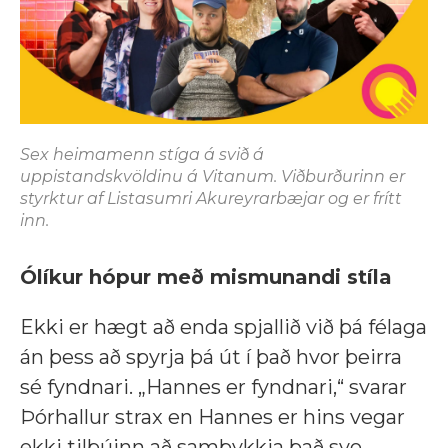
Sex heimamenn stíga á svið á
uppistandskvöldinu á Vitanum. Viðburðurinn er
styrktur af Listasumri Akureyrarbæjar og er frítt
inn.
Ólíkur hópur með mismunandi stíla
Ekki er hægt að enda spjallið við þá félaga
án þess að spyrja þá út í það hvor þeirra
sé fyndnari. „Hannes er fyndnari,“ svarar
Þórhallur strax en Hannes er hins vegar
ekki tilbúinn að samþykkja það svo