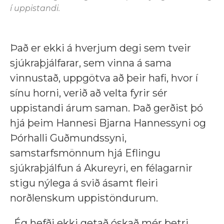
í uppistandi.
Það er ekki á hverjum degi sem tveir
sjúkraþjálfarar, sem vinna á sama
vinnustað, uppgötva að þeir hafi, hvor í
sínu horni, verið að velta fyrir sér
uppistandi árum saman. Það gerðist þó
hjá þeim Hannesi Bjarna Hannessyni og
Þórhalli Guðmundssyni,
samstarfsmönnum hjá Eflingu
sjúkraþjálfun á Akureyri, en félagarnir
stigu nýlega á svið ásamt fleiri
norðlenskum uppistöndurum.
„Ég hefði ekki getað óskað mér betri