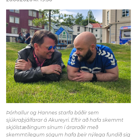
Þórhallur og Hannes starfa báðir sem
sjúkraþjálfarar á Akureyri. Eftir að hafa skemmt
skjólstæðingum sínum í áraraðir með
skemmtilegum sögum hafa þeir nýlega fundið sig