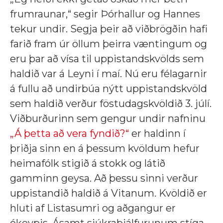
frumraunar,“ segir Þórhallur og Hannes
tekur undir. Segja þeir að viðbrögðin hafi
farið fram úr öllum þeirra væntingum og
eru þar að vísa til uppistandskvölds sem
haldið var á Leyni í maí. Nú eru félagarnir
á fullu að undirbúa nýtt uppistandskvöld
sem haldið verður föstudagskvöldið 3. júlí.
Viðburðurinn sem gengur undir nafninu
„Á þetta að vera fyndið?“
er haldinn í
þriðja sinn en á þessum kvöldum hefur
heimafólk stigið á stokk og látið
gamminn geysa. Að þessu sinni verður
uppistandið haldið á Vitanum. Kvöldið er
hluti af Listasumri og aðgangur er