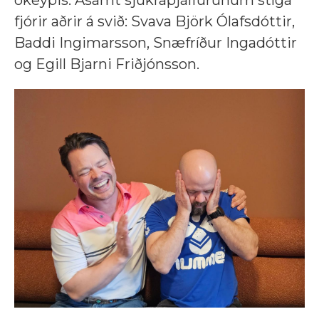
ókeypis. Ásamt sjúkraþjálfurunum stíga
fjórir aðrir á svið: Svava Björk Ólafsdóttir,
Baddi Ingimarsson, Snæfríður Ingadóttir
og Egill Bjarni Friðjónsson.