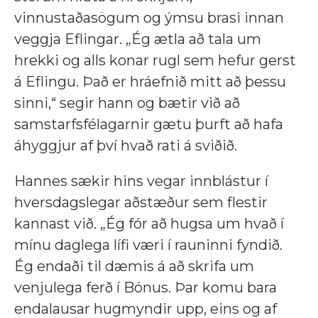
vinnustaðasögum og ýmsu brasi innan
veggja Eflingar. „Ég ætla að tala um
hrekki og alls konar rugl sem hefur gerst
á Eflingu. Það er hráefnið mitt að þessu
sinni,“ segir hann og bætir við að
samstarfsfélagarnir gætu þurft að hafa
áhyggjur af því hvað rati á sviðið.
Hannes sækir hins vegar innblástur í
hversdagslegar aðstæður sem flestir
kannast við. „Ég fór að hugsa um hvað í
mínu daglega lífi væri í rauninni fyndið.
Ég endaði til dæmis á að skrifa um
venjulega ferð í Bónus. Þar komu bara
endalausar hugmyndir upp, eins og af