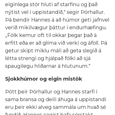
eiginlega stór hluti af starfinu og það
nýtist vel í uppistandið,“ segir Þórhallur.
Þá bendir Hannes á að húmor geti jafnvel
verið mikilvægur þáttur í endurhæfingu.
„Fólk kemur oft til okkar þegar það á
erfitt eða er að glíma við verki og áföll. Þá
getur skipt miklu máli að geta slegið á
létta strengi og hjálpað fólki að sjá
spaugilegu hliðarnar á hlutunum.“
Sjokkhúmor og eigin mistök
Þótt þeir Þórhallur og Hannes starfi í
sama bransa og deili áhuga á uppistandi
eru þeir ekki alveg sammála um hvað sé
fyndið. Hannes segist hafa sérstakt