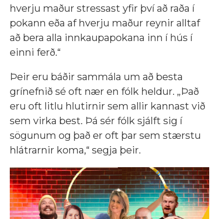
hverju maður stressast yfir því að raða í
pokann eða af hverju maður reynir alltaf
að bera alla innkaupapokana inn í hús í
einni ferð.“
Þeir eru báðir sammála um að besta
grínefnið sé oft nær en fólk heldur. „Það
eru oft litlu hlutirnir sem allir kannast við
sem virka best. Þá sér fólk sjálft sig í
sögunum og það er oft þar sem stærstu
hlátrarnir koma,“ segja þeir.