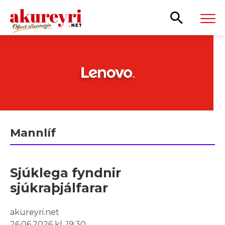
Leita
Mannlíf
Sjúklega fyndnir
sjúkraþjálfarar
akureyri.net
26.06.2026 kl. 19:30