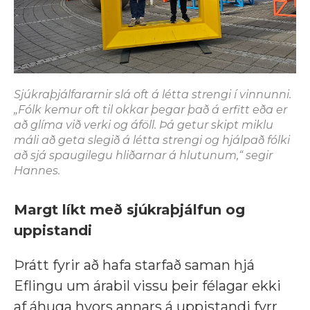
Sjúkraþjálfararnir slá oft á létta strengi í vinnunni.
„Fólk kemur oft til okkar þegar það á erfitt eða er
að glíma við verki og áföll. Þá getur skipt miklu
máli að geta slegið á létta strengi og hjálpað fólki
að sjá spaugilegu hliðarnar á hlutunum,“ segir
Hannes.
Margt líkt með sjúkraþjálfun og
uppistandi
Þrátt fyrir að hafa starfað saman hjá
Eflingu um árabil vissu þeir félagar ekki
af áhuga hvors annars á uppistandi fyrr