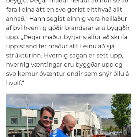
beygju. Þegar maður heldur að hún sé að
fara í eina átt en svo gerist eitthvað allt
annað.“ Hann segist einnig vera heillaður
af því hvernig góðir brandarar eru byggðir
upp. „Þegar maður byrjar sjálfur að skrifa
uppistand fer maður allt í einu að sjá
strúktúrinn. Hvernig sagan er sett upp,
hvernig væntingar eru byggðar upp og
svo kemur óvæntur endir sem snýr öllu á
hvolf.“