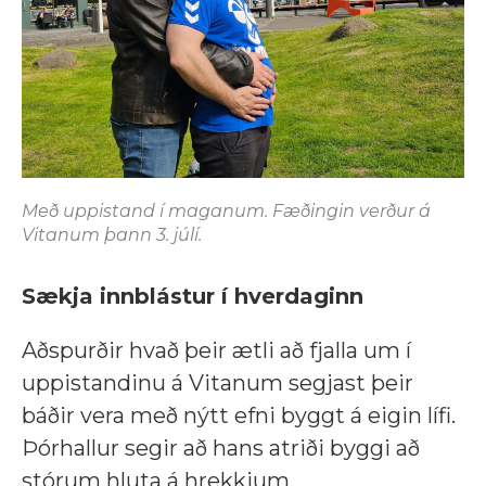
Með uppistand í maganum. Fæðingin verður á
Vitanum þann 3. júlí.
Sækja innblástur í hverdaginn
Aðspurðir hvað þeir ætli að fjalla um í
uppistandinu á Vitanum segjast þeir
báðir vera með nýtt efni byggt á eigin lífi.
Þórhallur segir að hans atriði byggi að
stórum hluta á hrekkjum,