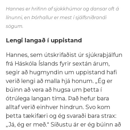
Hannes er hrifinn af sjokkhúmor og dansar oft á
línunni, en Þórhallur er mest í sjálfsniðrandi
sögum.
Lengi langað í uppistand
Hannes, sem útskrifaðist úr sjúkraþjálfun
frá Háskóla Íslands fyrir sextán árum,
segir að hugmyndin um uppistand hafi
verið lengi að malla hjá honum. „Ég er
búinn að vera að hugsa um þetta í
ótrúlega langan tíma. Það hefur bara
alltaf verið einhver hindrun. Svo kom
þetta tækifæri og ég svaraði bara strax:
„Já, ég er með.“ Síðustu ár er ég búinn að