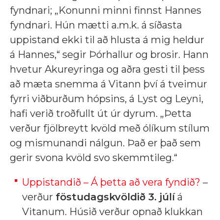
fyndnari; „Konunni minni finnst Hannes
fyndnari. Hún mætti a.m.k. á síðasta
uppistand ekki til að hlusta á mig heldur
á Hannes,“ segir Þórhallur og brosir. Hann
hvetur Akureyringa og aðra gesti til þess
að mæta snemma á Vitann því á tveimur
fyrri viðburðum hópsins, á Lyst og Leyni,
hafi verið troðfullt út úr dyrum. „Þetta
verður fjölbreytt kvöld með ólíkum stílum
og mismunandi nálgun. Það er það sem
gerir svona kvöld svo skemmtileg.“
Uppistandið – Á þetta að vera fyndið?
–
verður
föstudagskvöldið 3. júlí
á
Vitanum. Húsið verður opnað klukkan