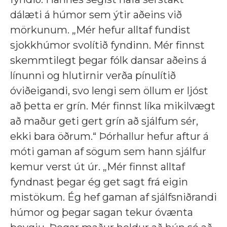
dálæti á húmor sem ýtir aðeins við
mörkunum. „Mér hefur alltaf fundist
sjokkhúmor svolítið fyndinn. Mér finnst
skemmtilegt þegar fólk dansar aðeins á
línunni og hlutirnir verða pínulítið
óviðeigandi, svo lengi sem öllum er ljóst
að þetta er grín. Mér finnst líka mikilvægt
að maður geti gert grín að sjálfum sér,
ekki bara öðrum.“ Þórhallur hefur aftur á
móti gaman af sögum sem hann sjálfur
kemur verst út úr. „Mér finnst alltaf
fyndnast þegar ég get sagt frá eigin
mistökum. Ég hef gaman af sjálfsniðrandi
húmor og þegar sagan tekur óvænta