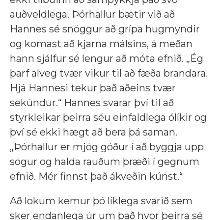
auðveldlega. Þórhallur bætir við að
Hannes sé snöggur að grípa hugmyndir
og komast að kjarna málsins, á meðan
hann sjálfur sé lengur að móta efnið. „Ég
þarf alveg tvær vikur til að fæða brandara.
Hjá Hannesi tekur það aðeins tvær
sekúndur.“ Hannes svarar því til að
styrkleikar þeirra séu einfaldlega ólíkir og
því sé ekki hægt að bera þá saman.
„Þórhallur er mjög góður í að byggja upp
sögur og halda rauðum þræði í gegnum
efnið. Mér finnst það ákveðin kúnst.“
Að lokum kemur þó líklega svarið sem
sker endanlega úr um það hvor þeirra sé