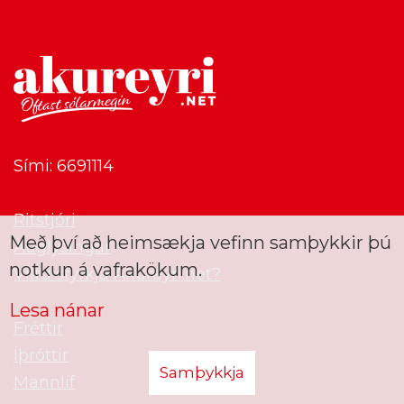
Sími: 6691114
Ritstjóri
Með því að heimsækja vefinn samþykkir þú
Auglýsingar
notkun á vafrakökum.
Viltu styrkja Akureyri.net?
Lesa nánar
Fréttir
Íþróttir
Samþykkja
Mannlíf