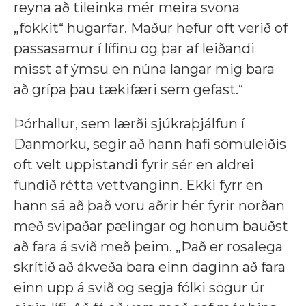
reyna að tileinka mér meira svona
„fokkit“ hugarfar. Maður hefur oft verið of
passasamur í lífinu og þar af leiðandi
misst af ýmsu en núna langar mig bara
að grípa þau tækifæri sem gefast.“
Þórhallur, sem lærði sjúkraþjálfun í
Danmörku, segir að hann hafi sömuleiðis
oft velt uppistandi fyrir sér en aldrei
fundið rétta vettvanginn. Ekki fyrr en
hann sá að það voru aðrir hér fyrir norðan
með svipaðar pælingar og honum bauðst
að fara á svið með þeim. „Það er rosalega
skrítið að ákveða bara einn daginn að fara
einn upp á svið og segja fólki sögur úr