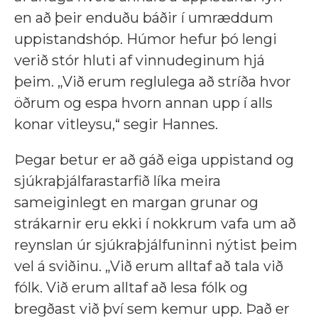
en að þeir enduðu báðir í umræddum
uppistandshóp. Húmor hefur þó lengi
verið stór hluti af vinnudeginum hjá
þeim. „Við erum reglulega að stríða hvor
öðrum og espa hvorn annan upp í alls
konar vitleysu,“ segir Hannes.
Þegar betur er að gáð eiga uppistand og
sjúkraþjálfarastarfið líka meira
sameiginlegt en margan grunar og
strákarnir eru ekki í nokkrum vafa um að
reynslan úr sjúkraþjálfuninni nýtist þeim
vel á sviðinu. „Við erum alltaf að tala við
fólk. Við erum alltaf að lesa fólk og
bregðast við því sem kemur upp. Það er