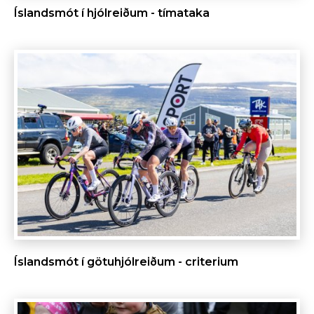
Íslandsmót í hjólreiðum - tímataka
Íslandsmót í götuhjólreiðum - criterium