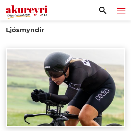
Leita
Ljósmyndir