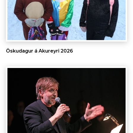
Öskudagur á Akureyri 2026