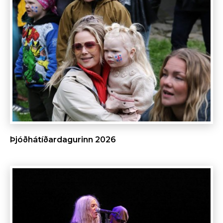
Þjóðhátíðardagurinn 2026