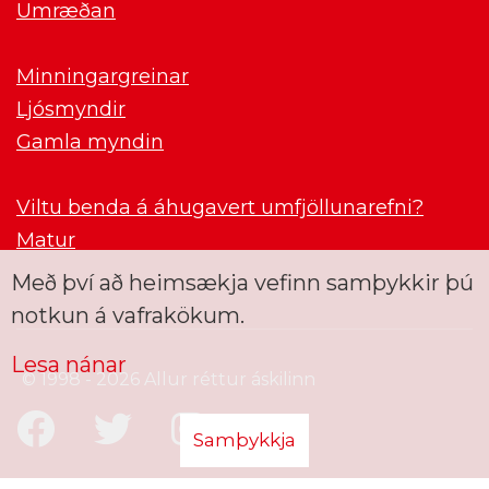
Umræðan
Minningargreinar
Ljósmyndir
Gamla myndin
Viltu benda á áhugavert umfjöllunarefni?
Matur
Með því að heimsækja vefinn samþykkir þú
notkun á vafrakökum.
Lesa nánar
© 1998 - 2026 Allur réttur áskilinn
Samþykkja