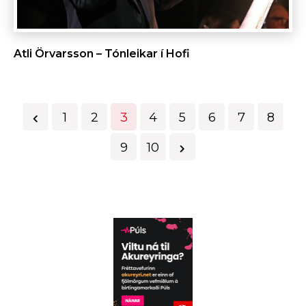
Atli Örvarsson – Tónleikar í Hofi
Fyrri
1
2
3
4
5
6
7
8
Næsta
9
10