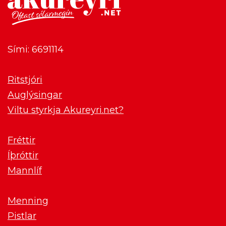
Sími: 6691114
Ritstjóri
Auglýsingar
Viltu styrkja Akureyri.net?
Fréttir
Íþróttir
Mannlíf
Menning
Pistlar