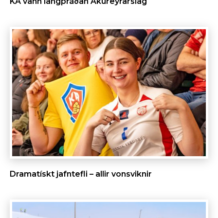
KA vann langþráðan Akureyrarslag
Dramatískt jafntefli – allir vonsviknir