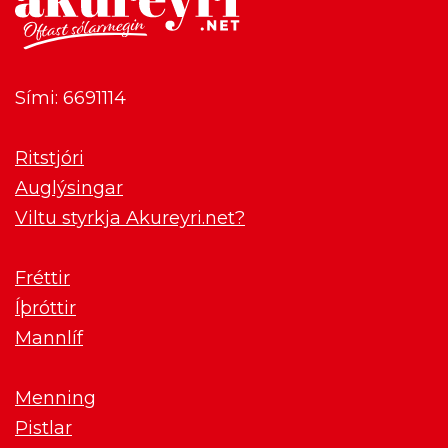
Sími: 6691114
Ritstjóri
Auglýsingar
Viltu styrkja Akureyri.net?
Fréttir
Íþróttir
Mannlíf
Menning
Pistlar