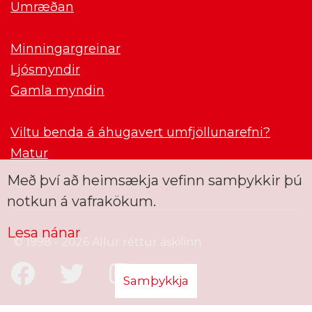
Umræðan
Minningargreinar
Ljósmyndir
Gamla myndin
Viltu benda á áhugavert umfjöllunarefni?
Matur
Með því að heimsækja vefinn samþykkir þú
notkun á vafrakökum.
Lesa nánar
© 1998 - 2026 Allur réttur áskilinn
Samþykkja