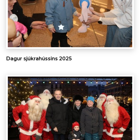
Dagur sjúkrahússins 2025