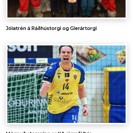
Jólatrén á Ráðhústorgi og Glerártorgi