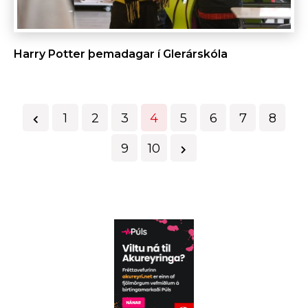
Harry Potter þemadagar í Glerárskóla
Fyrri
1
2
3
4
5
6
7
8
Næsta
9
10