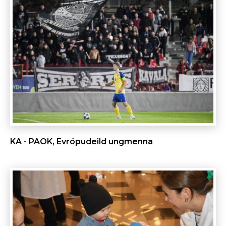
KA - PAOK, Evrópudeild ungmenna