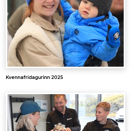
Kvennafrídagurinn 2025