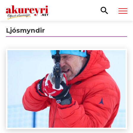
Leita
Ljósmyndir