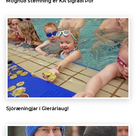
Mögnuð stemning er KA sigraði Þór
Sjóræningjar í Glerárlaug!