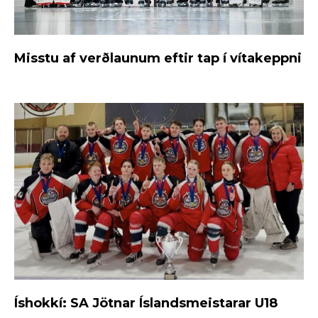
Misstu af verðlaunum eftir tap í vítakeppni
Íshokkí: SA Jötnar Íslandsmeistarar U18