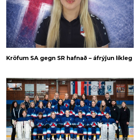
Kröfum SA gegn SR hafnað – áfrýjun líkleg