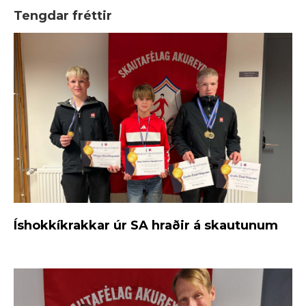
Tengdar fréttir
Íshokkíkrakkar úr SA hraðir á skautunum