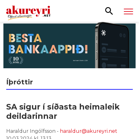
Leita
Íþróttir
SA sigur í síðasta heimaleik
deildarinnar
Haraldur Ingólfsson -
haraldur@akureyri.net
10.03.2024 kl. 13:13