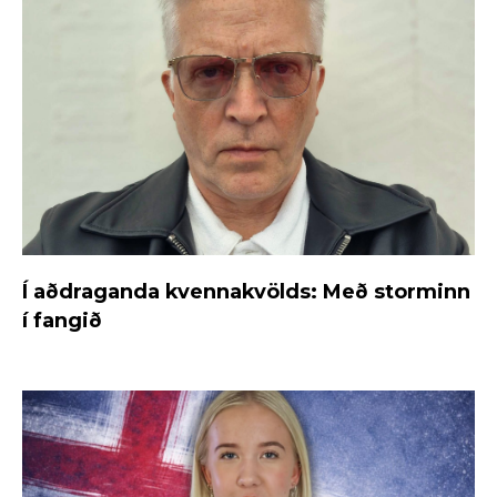
Í aðdraganda kvennakvölds: Með storminn
í fangið