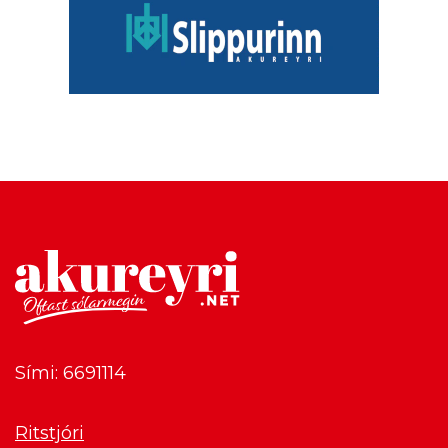
Sími: 6691114
Ritstjóri