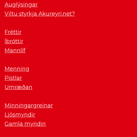
Auglýsingar
Viltu styrkja Akureyri.net?
Fréttir
Íþróttir
Mannlíf
Menning
Pistlar
Umræðan
Minningargreinar
Ljósmyndir
Gamla myndin