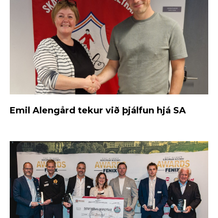
Emil Alengård tekur við þjálfun hjá SA