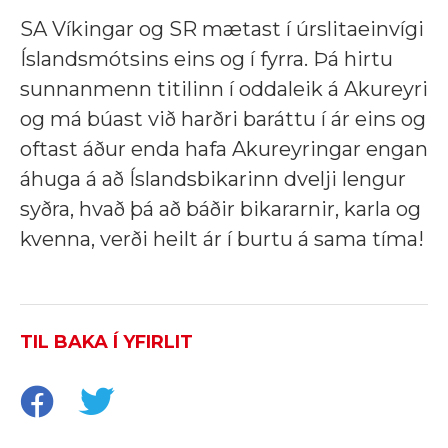
SA Víkingar og SR mætast í úrslitaeinvígi
Íslandsmótsins eins og í fyrra. Þá hirtu
sunnanmenn titilinn í oddaleik á Akureyri
og má búast við harðri baráttu í ár eins og
oftast áður enda hafa Akureyringar engan
áhuga á að Íslandsbikarinn dvelji lengur
syðra, hvað þá að báðir bikararnir, karla og
kvenna, verði heilt ár í burtu á sama tíma!
TIL BAKA Í YFIRLIT