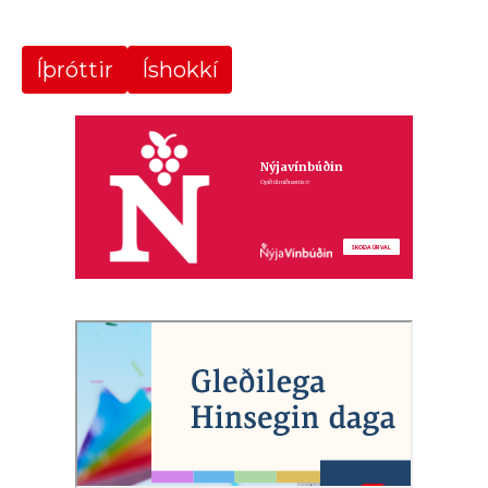
Íþróttir
Íshokkí