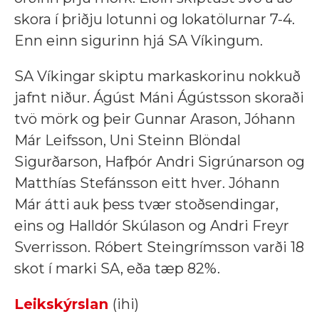
skora í þriðju lotunni og lokatölurnar 7-4.
Enn einn sigurinn hjá SA Víkingum.
SA Víkingar skiptu markaskorinu nokkuð
jafnt niður. Ágúst Máni Ágústsson skoraði
tvö mörk og þeir Gunnar Arason, Jóhann
Már Leifsson, Uni Steinn Blöndal
Sigurðarson, Hafþór Andri Sigrúnarson og
Matthías Stefánsson eitt hver. Jóhann
Már átti auk þess tvær stoðsendingar,
eins og Halldór Skúlason og Andri Freyr
Sverrisson. Róbert Steingrímsson varði 18
skot í marki SA, eða tæp 82%.
Leikskýrslan
(ihi)