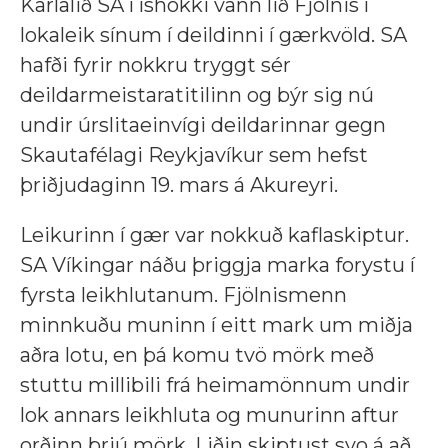
Karlalið SA í íshokki vann lið Fjölnis í
lokaleik sínum í deildinni í gærkvöld. SA
hafði fyrir nokkru tryggt sér
deildarmeistaratitilinn og býr sig nú
undir úrslitaeinvígi deildarinnar gegn
Skautafélagi Reykjavíkur sem hefst
þriðjudaginn 19. mars á Akureyri.
Leikurinn í gær var nokkuð kaflaskiptur.
SA Víkingar náðu þriggja marka forystu í
fyrsta leikhlutanum. Fjölnismenn
minnkuðu muninn í eitt mark um miðja
aðra lotu, en þá komu tvö mörk með
stuttu millibili frá heimamönnum undir
lok annars leikhluta og munurinn aftur
orðinn þrjú mörk. Liðin skiptust svo á að