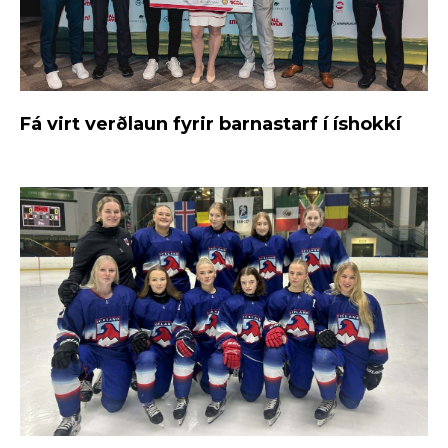
Fá virt verðlaun fyrir barnastarf í íshokkí