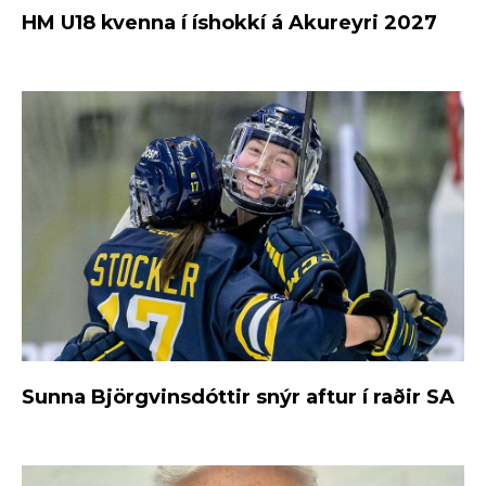
HM U18 kvenna í íshokkí á Akureyri 2027
Sunna Björgvinsdóttir snýr aftur í raðir SA