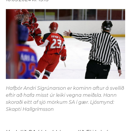
Hafþór Andri Sigrúnarson er kominn aftur á svellið
eftir að hafa misst úr leiki vegna meiðsla. Hann
skoraði eitt af sjö mörkum SA í gær. Ljósmynd:
Skapti Hallgrímsson