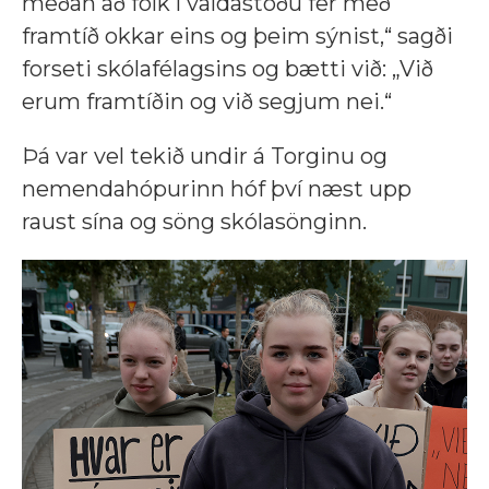
meðan að fólk í valdastöðu fer með
framtíð okkar eins og þeim sýnist,“ sagði
forseti skólafélagsins og bætti við: „Við
erum framtíðin og við segjum nei.“
Þá var vel tekið undir á Torginu og
nemendahópurinn hóf því næst upp
raust sína og söng skólasönginn.