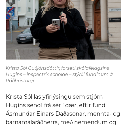
Krista Sól Guðjóns­dótt­ir, forseti skólafélagsins
Hugins – inspectrix scholae – stýrði fundinum á
Ráðhústorgi.
Krista Sól las yfirlýsingu sem stjórn
Hugins sendi frá sér í gær, eftir fund
Ásmundar Einars Daðasonar, mennta- og
barnamálaráðherra, með nemendum og