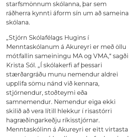
starfsmönnum skólanna, þar sem
ráðherra kynnti áform sín um að sameina
skólana.
„Stjórn Skólafélags Hugins í
Menntaskólanum á Akureyri er með öllu
mótfallin sameiningu MA og VMA,“ sagði
Krista Sól. „Í skólakerfi af þessari
stærðargráðu munu nemendur aldrei
upplifa sömu nánd við kennara,
stjórnendur, stoðteymi eða
samnemendur. Nemendur eiga ekki
skilið að vera lítill hlekkur í risastórri
hagræðingarkeðju ríkisstjórnar.
Menntaskólinn á Akureyri er eitt virtasta