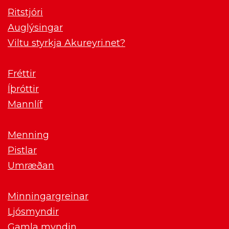
Ritstjóri
Auglýsingar
Viltu styrkja Akureyri.net?
Fréttir
Íþróttir
Mannlíf
Menning
Pistlar
Umræðan
Minningargreinar
Ljósmyndir
Gamla myndin