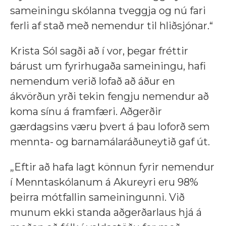
sameiningu skólanna tveggja og nú fari
ferli af stað með nemendur til hliðsjónar.“
Krista Sól sagði að í vor, þegar fréttir
bárust um fyrirhugaða sameiningu, hafi
nemendum verið lofað að áður en
ákvörðun yrði tekin fengju nemendur að
koma sínu á framfæri. Aðgerðir
gærdagsins væru þvert á þau loforð sem
mennta- og barnamálaráðuneytið gaf út.
„Eftir að hafa lagt könnun fyrir nemendur
í Menntaskólanum á Akureyri eru 98%
þeirra mótfallin sameiningunni. Við
munum ekki standa aðgerðarlaus hjá á