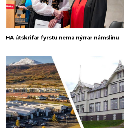
HA útskrifar fyrstu nema nýrrar námslínu