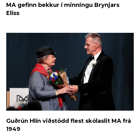
MA gefinn bekkur í minningu Brynjars
Elíss
Guðrún Hlín viðstödd flest skólaslit MA frá
1949