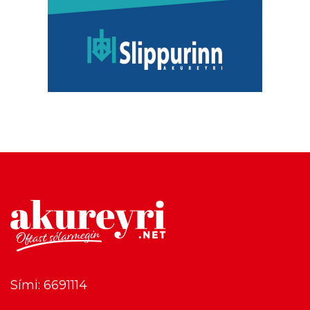
Sími: 6691114