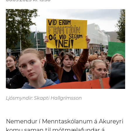
Ljósmyndir: Skapti Hallgrímsson
Nemendur í Menntaskólanum á Akureyri
komu saman til mótmælafundar á