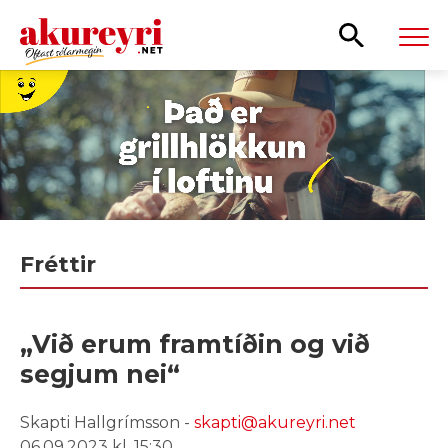
Leita
Fréttir
„Við erum framtíðin og við
segjum nei“
Skapti Hallgrímsson -
skapti@akureyri.net
06.09.2023 kl. 15:30