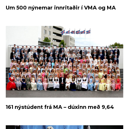
Um 500 nýnemar innritaðir í VMA og MA
161 nýstúdent frá MA – dúxinn með 9,64