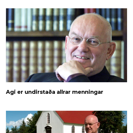
Agi er undirstaða allrar menningar