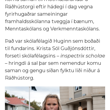
Ráðhústorgi eftir hádegi í dag vegna
fyrirhugaðrar sameiningar
framhaldsskólanna tveggja í bænum,
Menntaskólans og Verkmenntaskólans.
Það var skólafélagið Huginn sem boðaði
til fundarins. Krista Sól Guðjóns­dótt­ir,
forseti skólafélagsins –
inspectrix scholae
– hringdi á sal þar sem nemendur komu
saman og gengu síðan fylktu liði niður á
Ráðhústorg.