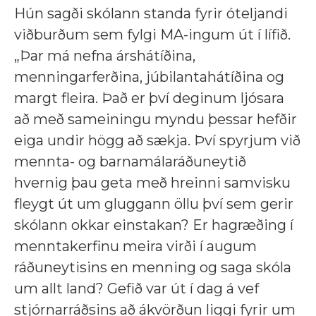
Hún sagði skólann standa fyrir óteljandi
viðburðum sem fylgi MA-ingum út í lífið.
„Þar má nefna árshátíðina,
menningarferðina, júbilantahátíðina og
margt fleira. Það er því deginum ljósara
að með sameiningu myndu þessar hefðir
eiga undir högg að sækja. Því spyrjum við
mennta- og barnamálaráðuneytið
hvernig þau geta með hreinni samvisku
fleygt út um gluggann öllu því sem gerir
skólann okkar einstakan? Er hagræðing í
menntakerfinu meira virði í augum
ráðuneytisins en menning og saga skóla
um allt land? Gefið var út í dag á vef
stjórnarráðsins að ákvörðun liggi fyrir um