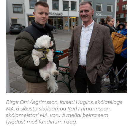
Birgir Orri Ásgrímsson, forseti Hugins, skólafélags
MA, á síðasta skólaári, og Karl Frímannsson,
skólameistari MA, voru á meðal þeirra sem
fylgdust með fundinum í dag.