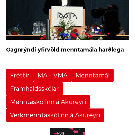
Gagnrýndi yfirvöld menntamála harðlega
Fréttir
MA – VMA
Menntamál
Framhaldsskólar
Menntaskólinn á Akureyri
Verkmenntaskólinn á Akureyri