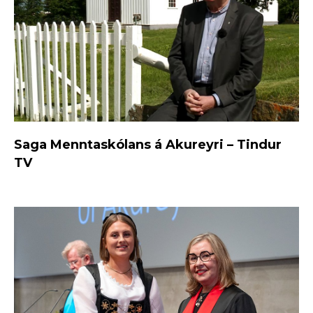
Saga Menntaskólans á Akureyri – Tindur
TV