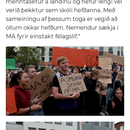
menntasetur á landinu og hefur lengi vel
verið þekktur sem skóli hefðanna. Með
sameiningu af þessum toga er vegið að
öllum okkar hefðum. Nemendur sækja í
MA fyrir einstakt félagslíf.“