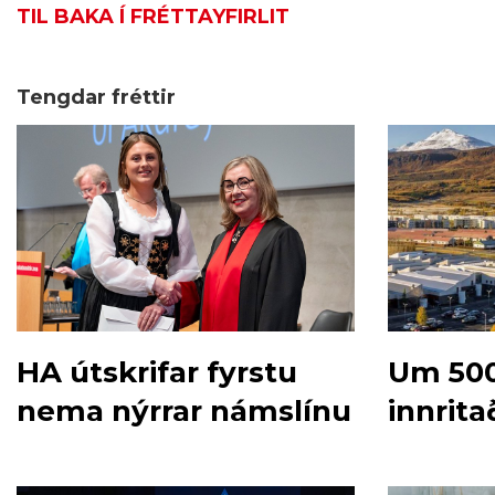
TIL BAKA Í FRÉTTAYFIRLIT
Tengdar fréttir
HA útskrifar fyrstu
Um 50
nema nýrrar námslínu
innrita