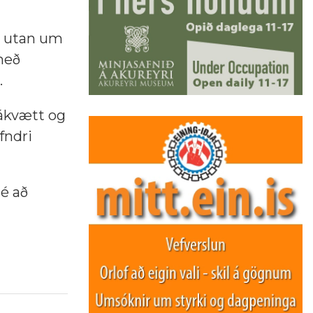
r utan um
með
.
jákvætt og
fndri
é að