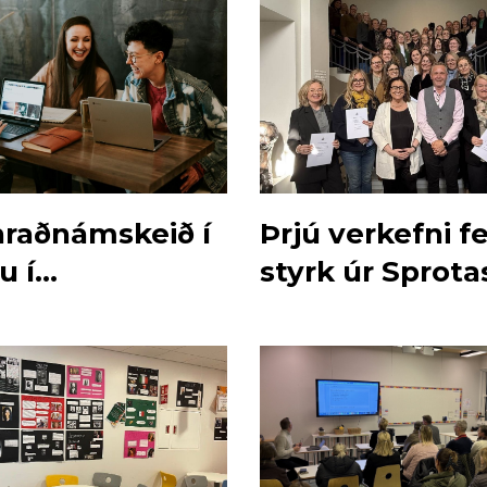
hraðnámskeið í
Þrjú verkefni 
u í
styrk úr Sprota
yrjun