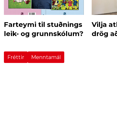
Farteymi til stuðnings
Vilja a
leik- og grunnskólum?
drög a
mennt
Fréttir
Menntamál