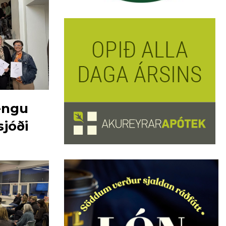
fengu
sjóði