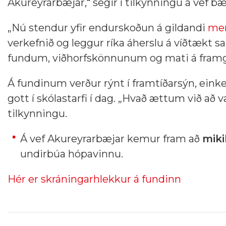
Akureyrarbæjar,“ segir í tilkynningu á vef bæ
„Nú stendur yfir endurskoðun á gildandi
men
verkefnið og leggur ríka áherslu á víðtækt s
fundum, viðhorfskönnunum og mati á framgan
Á fundinum verður rýnt í framtíðarsýn, eink
gott í skólastarfi í dag. „Hvað ættum við að 
tilkynningu.
Á vef Akureyrarbæjar kemur fram að
miki
undirbúa hópavinnu.
Hér er skráningarhlekkur á fundinn