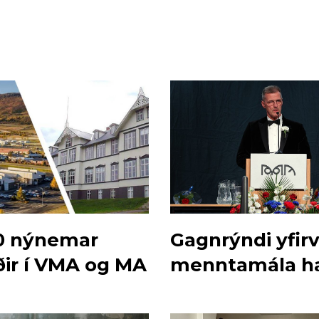
0 nýnemar
Gagnrýndi yfir
ðir í VMA og MA
menntamála ha