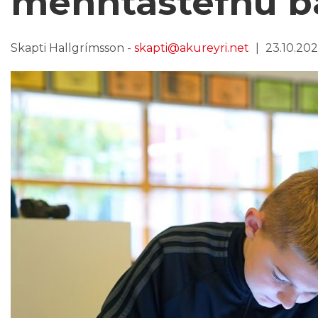
menntastefnu b
Skapti Hallgrímsson -
skapti@akureyri.net
23.10.2025