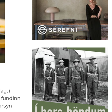
ag, í
á fundinn
arsýn