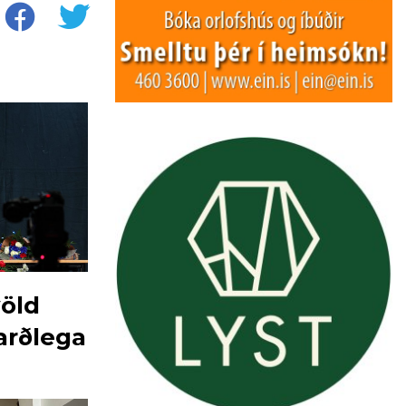
völd
rðlega