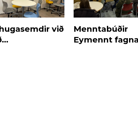
thugasemdir við
Menntabúðir
ð
Eymennt fagna 
astefnu
afmæli