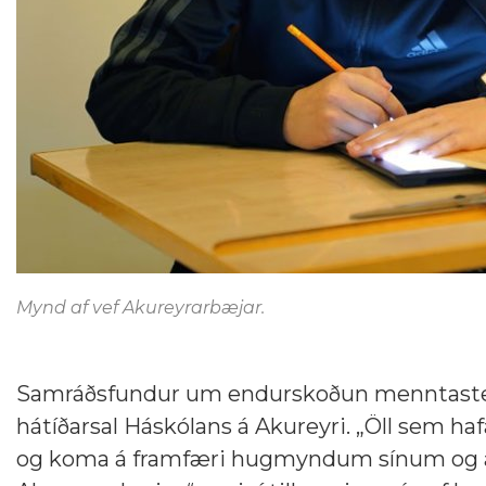
Mynd af vef Akureyrarbæjar.
Samráðsfundur um endurskoðun menntastefnu 
hátíðarsal Háskólans á Akureyri. „Öll sem h
og koma á framfæri hugmyndum sínum og 