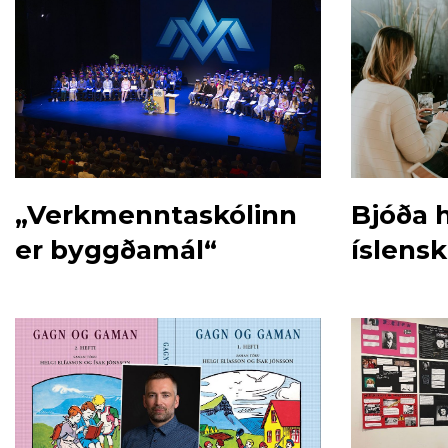
„Verkmenntaskólinn
Bjóða 
er byggðamál“
íslensk
sumarb