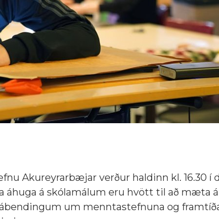
Akureyrarbæjar verður haldinn kl. 16.30 í d
afa áhuga á skólamálum eru hvött til að mæta 
ábendingum um menntastefnuna og framtíð