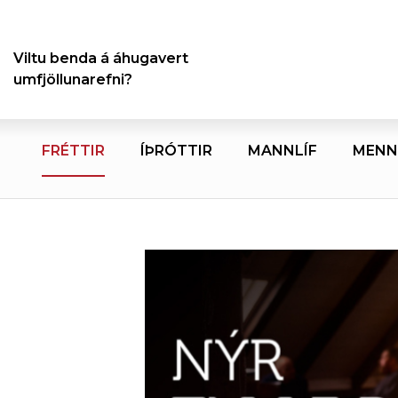
Viltu benda á áhugavert
umfjöllunarefni?
FRÉTTIR
ÍÞRÓTTIR
MANNLÍF
MENN