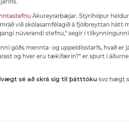
jarins.
ntastefnu
Akureyrarbæjar. Stýrihópur heldu
amráð við skólasamfélagið á fjölbreyttan hátt 
gi núverandi stefnu,“ segir í tilkynningunni
enni góðs mennta- og uppeldisstarfs, hvað er 
varast og hver eru tækifærin?“ er spurt í áðurne
lvægt sé að skrá sig til þátttöku
svo hægt s