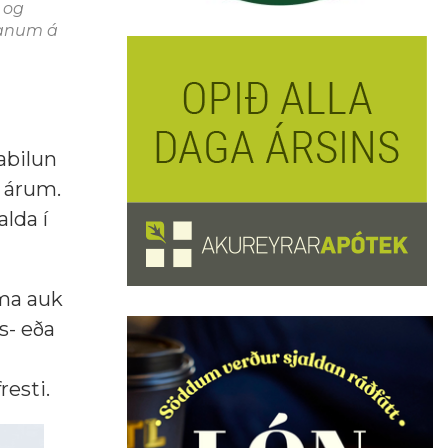
- og
ólanum á
labilun
0 árum.
lda í
íma auk
s- eða
esti.