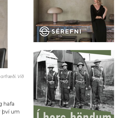
arfræði. Við
g hafa
er því um