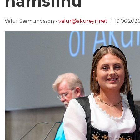
námslínu
Valur Sæmundsson -
valur@akureyri.net
19.06.2026