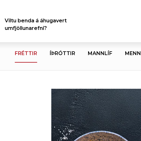
Viltu benda á áhugavert
umfjöllunarefni?
FRÉTTIR
ÍÞRÓTTIR
MANNLÍF
MENN