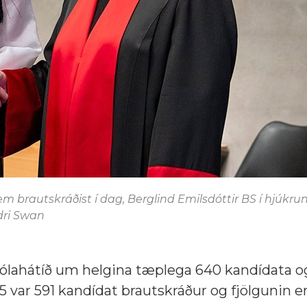
m brautskráðist í dag, Berglind Emilsdóttir BS í hjúkrun
ndri Swan
kólahátíð um helgina tæplega 640 kandídata o
2025 var 591 kandídat brautskráður og fjölgunin 