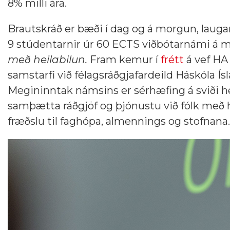
8% milli ára.
Brautskráð er bæði í dag og á morgun, laugar
9 stúdentarnir úr 60 ECTS viðbótarnámi á m
með heilabilun.
Fram kemur í
frétt
á vef HA
samstarfi við félagsráðgjafardeild Háskóla Ís
Megininntak námsins er sérhæfing á sviði h
samþætta ráðgjöf og þjónustu við fólk með h
fræðslu til faghópa, almennings og stofnana.