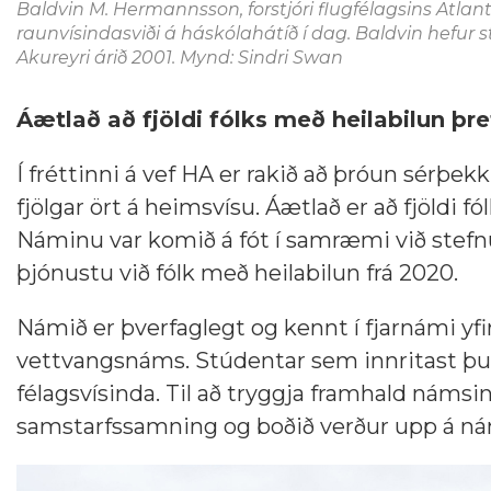
Baldvin M. Hermannsson, forstjóri flugfélagsins Atlant
raunvísindasviði á háskólahátíð í dag. Baldvin hefur 
Akureyri árið 2001. Mynd: Sindri Swan
Áætlað að fjöldi fólks með heilabilun þre
Í fréttinni á vef HA er rakið að þróun sérþek
fjölgar ört á heimsvísu. Áætlað er að fjöldi 
Náminu var komið á fót í samræmi við stefn
þjónustu við fólk með heilabilun frá 2020.
Námið er þverfaglegt og kennt í fjarnámi yf
vettvangsnáms. Stúdentar sem innritast þurfa
félagsvísinda. Til að tryggja framhald námsin
samstarfssamning og boðið verður upp á námi