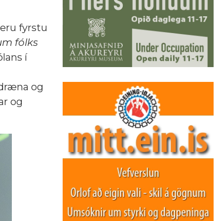
eru fyrstu
um fólks
lans í
ldræna og
ar og