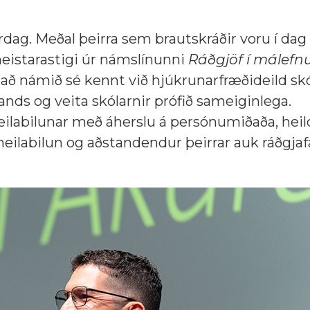
dag. Meðal þeirra sem brautskráðir voru í dag 
eistarastigi úr námslínunni
Ráðgjöf í málefn
 að námið sé kennt við hjúkrunarfræðideild skó
lands og veita skólarnir prófið sameiginlega.
eilabilunar með áherslu á persónumiðaða, hei
eilabilun og aðstandendur þeirrar auk ráðgjaf