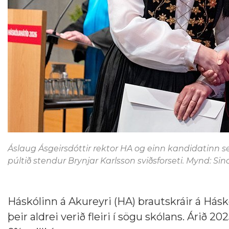
Áslaug Ásgeirsdóttir rektor HA og einn kandidatinn se
púltið stendur Brynjar Karlsson sviðsforseti. Mynd: Si
Háskólinn á Akureyri (HA) brautskráir á Hás
þeir aldrei verið fleiri í sögu skólans. Árið 