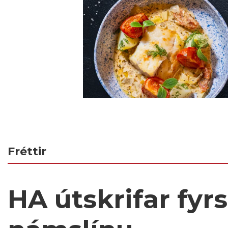
Fréttir
HA útskrifar fyr