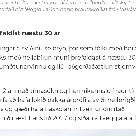
a, var heiðursgestur kandídata á Heilbrigðis-, viðskipta
starfað hjá félaginu síðan hann brautskráðist frá Hásk
faldist næstu 30 ár
kingar á sviðinu sé brýn, þar sem fólki með hei
fólks með heilabilun muni þrefaldast á næstu 3
umótunarvinnu og lið í aðgerðaáætlun stjórnva
ir 2 ár með tímasókn og hermikennslu í raunt
 að hafa lokið bakkalárprófi á sviði heilbrigði
s og gæði hafa háskólarnir tveir undirritað
ð næst haustið 2027 og síðan á tveggja ára fr