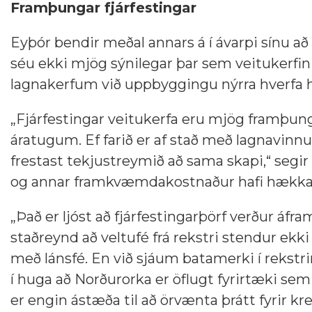
Framþungar fjárfestingar
Eyþór bendir meðal annars á í ávarpi sínu að 
séu ekki mjög sýnilegar þar sem veitukerfin s
lagnakerfum við uppbyggingu nýrra hverfa hl
„Fjárfestingar veitukerfa eru mjög framþung
áratugum. Ef farið er af stað með lagnavinnu 
frestast tekjustreymið að sama skapi,“ segi
og annar framkvæmdakostnaður hafi hækka
„Það er ljóst að fjárfestingarþörf verður áf
staðreynd að veltufé frá rekstri stendur ekki
með lánsfé. En við sjáum batamerki í rekstri
í huga að Norðurorka er öflugt fyrirtæki se
er engin ástæða til að örvænta þrátt fyrir kr