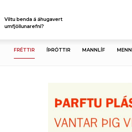
Viltu benda á áhugavert
umfjöllunarefni?
FRÉTTIR
ÍÞRÓTTIR
MANNLÍF
MENN