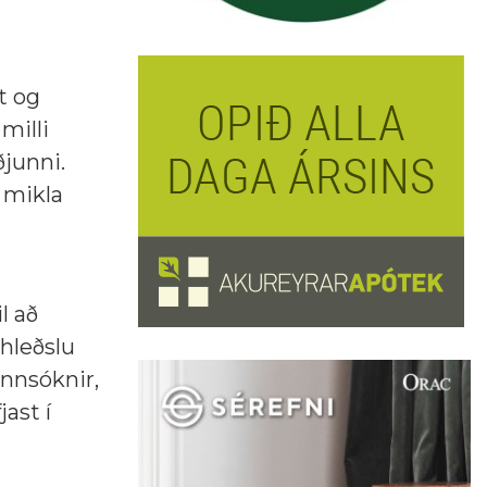
t og
milli
junni.
 mikla
l að
hleðslu
annsóknir,
ast í