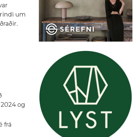
var
erindi um
raðir.
ð
 2024 og
é frá