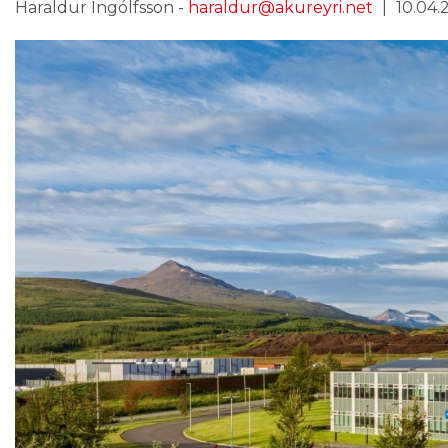
Haraldur Ingólfsson -
haraldur@akureyri.net
10.04.2