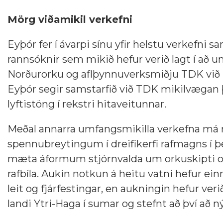
Mörg viðamikil verkefni
Eyþór fer í ávarpi sínu yfir helstu verkefni s
rannsóknir sem mikið hefur verið lagt í að 
Norðurorku og aflþynnuverksmiðju TDK við 
Eyþór segir samstarfið við TDK mikilvægan þ
lyftistöng í rekstri hitaveitunnar.
Meðal annarra umfangsmikilla verkefna má n
spennubreytingum í dreifikerfi rafmagns í þei
mæta áformum stjórnvalda um orkuskipti og 
rafbíla. Aukin notkun á heitu vatni hefur ein
leit og fjárfestingar, en aukningin hefur ver
landi Ytri-Haga í sumar og stefnt að því að n