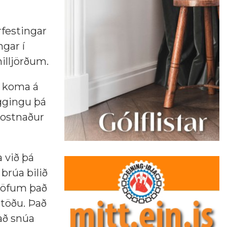
rfestingar
ngar í
illjörðum.
m koma á
yggingu þá
kostnaður
 við þá
brúa bilið
 Höfum það
stöðu. Það
 að snúa