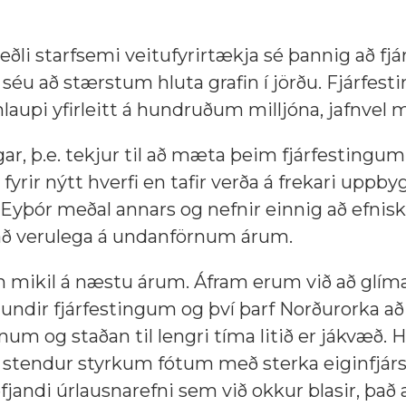
eðli starfsemi veitufyrirtækja sé þannig að fjá
éu að stærstum hluta grafin í jörðu. Fjárfesti
aupi yfirleitt á hundruðum milljóna, jafnvel m
ar, þ.e. tekjur til að mæta þeim fjárfestingu
fyrir nýtt hverfi en tafir verða á frekari uppb
r Eyþór meðal annars og nefnir einnig að efnis
ð verulega á undanförnum árum.
ram mikil á næstu árum. Áfram erum við að glíma
 undir fjárfestingum og því þarf Norðurorka að 
num og staðan til lengri tíma litið er jákvæð.
m stendur styrkum fótum með sterka eiginfjár
efjandi úrlausnarefni sem við okkur blasir, það