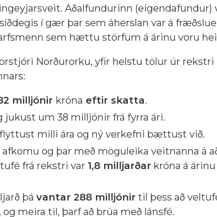
ngeyjarsveit. Aðalfundurinn (eigendafundur) 
síðdegis í gær þar sem áherslan var á fræðslu
starfsmenn sem hættu störfum á árinu voru heið
orstjóri Norðurorku, yfir helstu tölur úr rekstri
nnars:
82 milljónir
króna
eftir skatta
.
jukust um 38 milljónir frá fyrra ári.
flyttust milli ára og ný verkefni bættust við.
á afkomu og þar með möguleika veitnanna á a
ufé frá rekstri var
1,8 milljarðar
króna á árinu
lljarð þá
vantar 288 milljónir
til þess að veltuf
 og meira til, þarf að brúa með lánsfé.