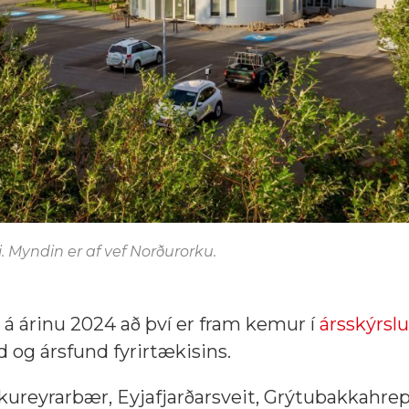
 Myndin er af vef Norðurorku.
 árinu 2024 að því er fram kemur í
ársskýrslu
nd og ársfund fyrirtækisins.
kureyrarbær, Eyjafjarðarsveit, Grýtubakkahrep