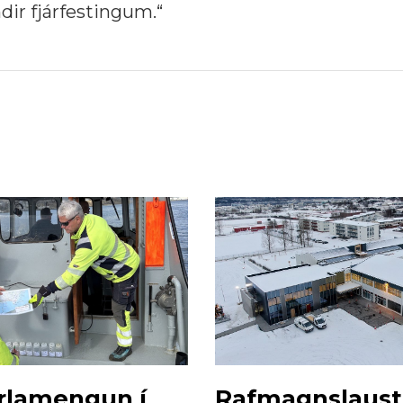
dir fjárfestingum.“
erlamengun í
Rafmagnslaust 