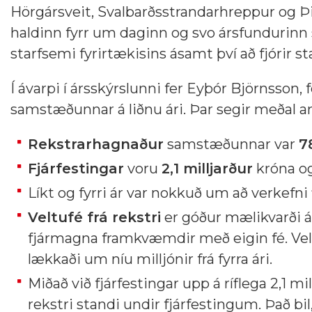
Hörgársveit, Svalbarðsstrandarhreppur og Þi
haldinn fyrr um daginn og svo ársfundurinn 
starfsemi fyrirtækisins ásamt því að fjórir 
Í ávarpi í ársskýrslunni fer Eyþór Björnsson, f
samstæðunnar á liðnu ári. Þar segir meðal a
Rekstrarhagnaður
samstæðunnar var
7
Fjárfestingar
voru
2,1 milljarður
króna og 
Líkt og fyrri ár var nokkuð um að verkefni 
Veltufé frá rekstri
er góður mælikvarði 
fjármagna framkvæmdir með eigin fé. Velt
lækkaði um níu milljónir frá fyrra ári.
Miðað við fjárfestingar upp á ríflega 2,1 mi
rekstri standi undir fjárfestingum. Það bil,