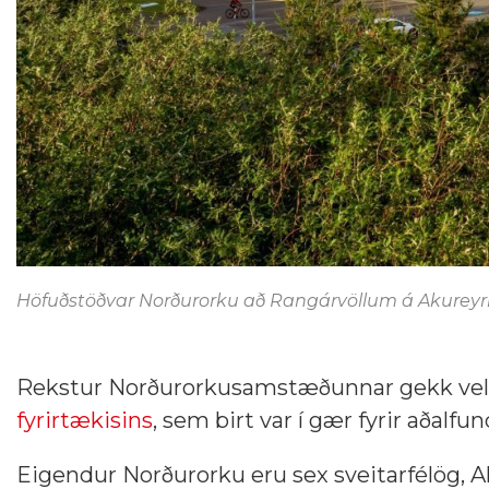
Höfuðstöðvar Norðurorku að Rangárvöllum á Akureyri.
Rekstur Norðurorkusamstæðunnar gekk vel á
fyrirtækisins
, sem birt var í gær fyrir aðalfu
Eigendur Norðurorku eru sex sveitarfélög, A