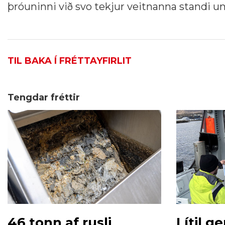
þróuninni við svo tekjur veitnanna standi un
TIL BAKA Í FRÉTTAYFIRLIT
Tengdar fréttir
46 tonn af rusli
Lítil g