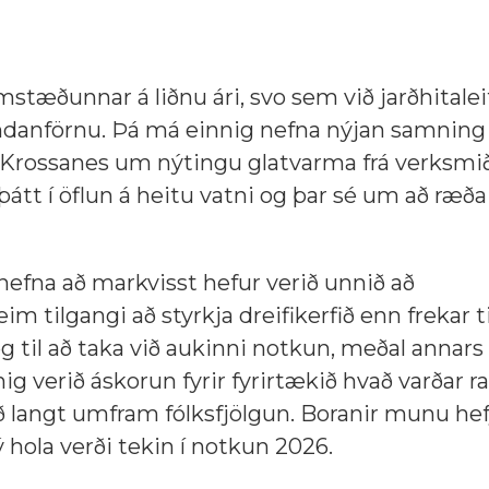
amstæðunnar á liðnu ári, svo sem við jarðhitalei
undanförnu. Þá má einnig nefna nýjan samning 
Krossanes um nýtingu glatvarma frá verksmið
átt í öflun á heitu vatni og þar sé um að ræða
efna að markvisst hefur verið unnið að
m tilgangi að styrkja dreifikerfið enn frekar ti
til að taka við aukinni notkun, meðal annars 
nig verið áskorun fyrir fyrirtækið hvað varðar r
ið langt umfram fólksfjölgun. Boranir munu hefj
ý hola verði tekin í notkun 2026.