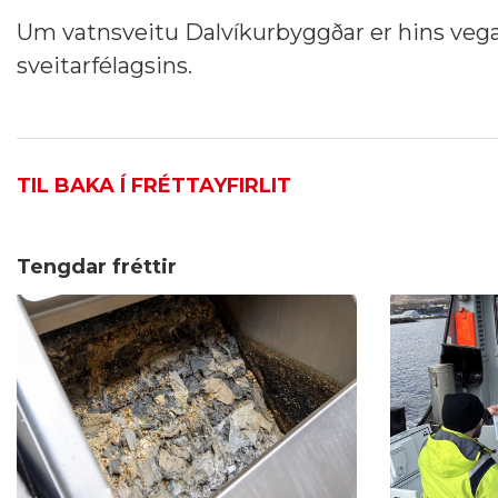
Um vatnsveitu Dalvíkurbyggðar er hins vega
sveitarfélagsins.
TIL BAKA Í FRÉTTAYFIRLIT
Tengdar fréttir