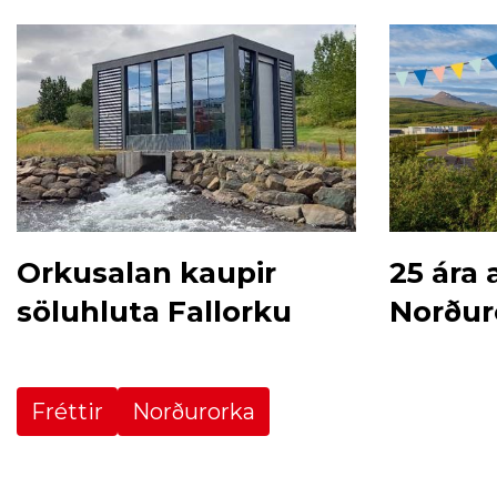
Orkusalan kaupir
25 ára
söluhluta Fallorku
Norður
Fréttir
Norðurorka