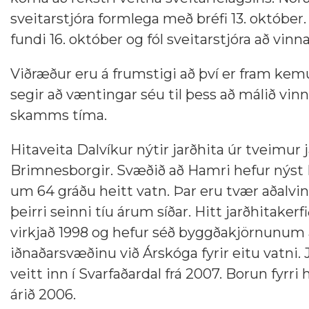
sveitarstjóra formlega með bréfi 13. október
fundi 16. október og fól sveitarstjóra að vin
Viðræður eru á frumstigi að því er fram kemu
segir að væntingar séu til þess að málið vin
skamms tíma.
Hitaveita Dalvíkur nýtir jarðhita úr tveimur 
Brimnesborgir. Svæðið að Hamri hefur nýst 
um 64 gráðu heitt vatn. Þar eru tvær aðalvinn
þeirri seinni tíu árum síðar. Hitt jarðhitaker
virkjað 1998 og hefur séð byggðakjörnunum
iðnaðarsvæðinu við Árskóga fyrir eitu vatni
veitt inn í Svarfaðardal frá 2007. Borun fyrri
árið 2006.