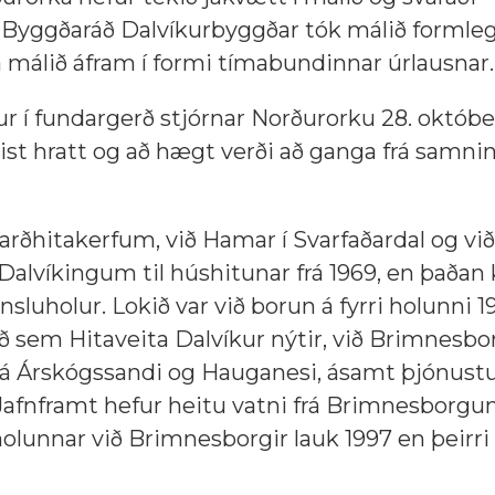
. Byggðaráð Dalvíkurbyggðar tók málið formlega
na málið áfram í formi tímabundinnar úrlausnar
r í fundargerð stjórnar Norðurorku 28. októbe
nist hratt og að hægt verði að ganga frá samni
jarðhitakerfum, við Hamar í Svarfaðardal og við
Dalvíkingum til húshitunar frá 1969, en þaða
sluholur. Lokið var við borun á fyrri holunni 1
fið sem Hitaveita Dalvíkur nýtir, við Brimnesbor
 á Árskógssandi og Hauganesi, ásamt þjónustu
. Jafnframt hefur heitu vatni frá Brimnesborgu
 holunnar við Brimnesborgir lauk 1997 en þeirri