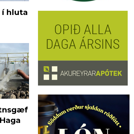
í hluta
atnsgæf
-Haga