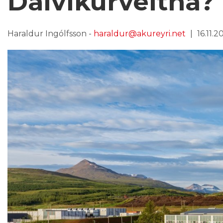
Dalvíkurveitna?
Haraldur Ingólfsson -
haraldur@akureyri.net
16.11.2