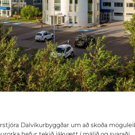
arstjóra Dalvíkurbyggðar um að skoða möguleik
urorka hefur tekið jákvætt í málið og svaraði