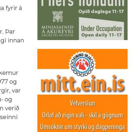
 fyrir á
.
r. Þar
ngi innan
n kemur
977 og
gir, var
- og
m verið
 seinni