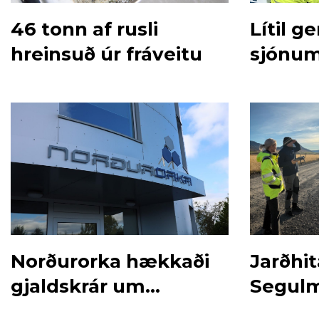
46 tonn af rusli
Lítil g
hreinsuð úr fráveitu
sjónum
Norðurorka hækkaði
Jarðhit
gjaldskrár um
Segul
áramótin
dróna