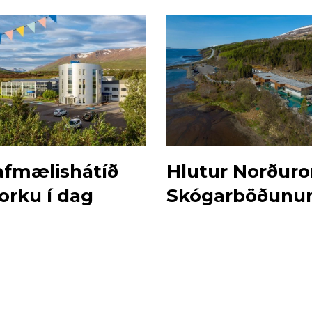
 afmælishátíð
Hlutur Norðuro
orku í dag
Skógarböðunum
sölu