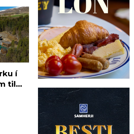
rku í
 til