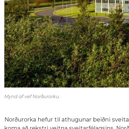
Mynd af vef Norðurorku.
Norðurorka hefur til athugunar beiðni sveit
koma að rekstri veitna sveitarfélagsins. Norð