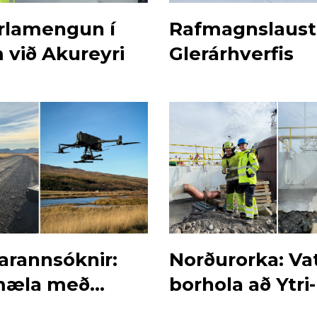
erlamengun í
Rafmagnslaust 
 við Akureyri
Glerárhverfis
arannsóknir:
Norðurorka: V
mæla með
borhola að Ytri