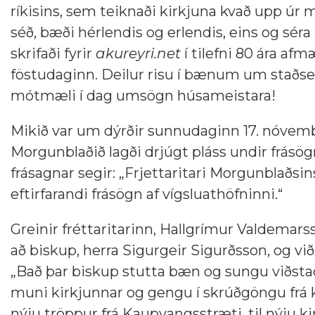
ríkisins, sem teiknaði kirkjuna kvað upp úr
séð, bæði hérlendis og erlendis, eins og séra
skrifaði fyrir
akureyri.net
í tilefni 80 ára af
föstudaginn. Deilur risu í bænum um staðse
mótmæli í dag umsögn húsameistara!
Mikið var um dýrðir sunnudaginn 17. nóvembe
Morgunblaðið lagði drjúgt pláss undir frásög
frásagnar segir: „Frjettaritari Morgunblaðsin
eftirfarandi frásögn af vígsluathöfninni.“
Greinir fréttaritarinn, Hallgrímur Valdemarss
að biskup, herra Sigurgeir Sigurðsson, og vi
„Bað þar biskup stutta bæn og sungu viðsta
muni kirkjunnar og gengu í skrúðgöngu frá k
nýju tröppur frá Kaupvangsstræti, til nýju ki