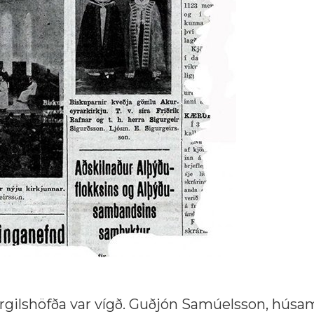
fargilshöfða var vígð. Guðjón Samúelsson, húsa