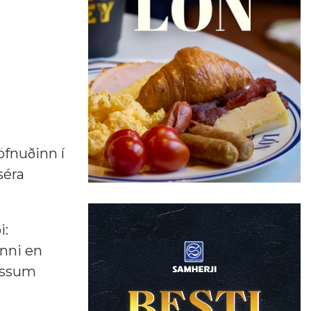
öfnuðinn í
séra
i:
enni en
þessum