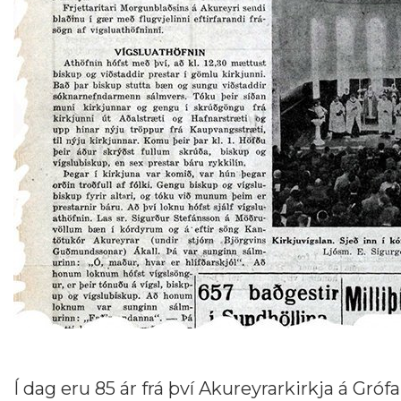
Í dag eru 85 ár frá því Akureyrarkirkja á Gró