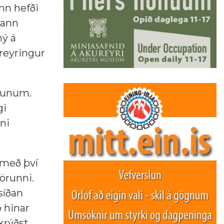
nn hefði
hann
ný á
reyringur
öðunum.
gi
ni
 með því
jörunni.
síðan
 hinar
skrýðst