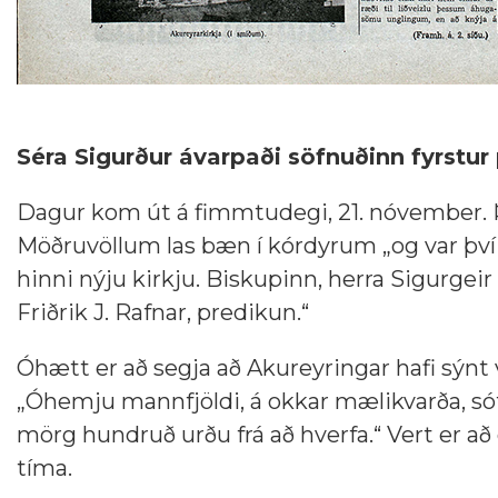
Séra Sigurður ávarpaði söfnuðinn fyrstur
Dagur kom út á fimmtudegi, 21. nóvember. 
Möðruvöllum las bæn í kórdyrum „og var því 
hinni nýju kirkju. Biskupinn, herra Sigurgeir
Friðrik J. Rafnar, predikun.“
Óhætt er að segja að Akureyringar hafi sýnt
„Óhemju mannfjöldi, á okkar mælikvarða, sót
mörg hundruð urðu frá að hverfa.“ Vert er a
tíma.