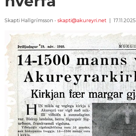
hverfa
Skapti Hallgrímsson -
skapti@akureyri.net
17.11.2025