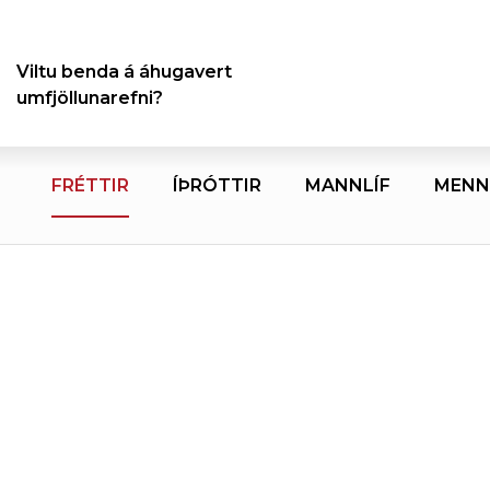
Viltu benda á áhugavert
umfjöllunarefni?
FRÉTTIR
ÍÞRÓTTIR
MANNLÍF
MENN