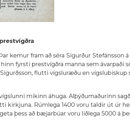
 prestvígðra
Þar kemur fram að séra Sigurður Stefánsson á
hinn fyrsti prestvígðra manna sem ávarpaði s
 Sigurðsson, flutti vígsluræðu en vígslubiskup 
 vígslunni mikinn áhuga. Alþýðumaðurinn sagð
ti kirkjuna. Rúmlega 1400 voru taldir út úr h
ð geta þess að bæjarbúar voru liðlega 5000 á 