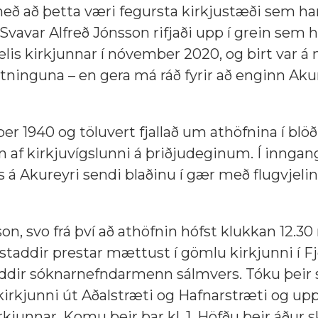
 með að þetta væri fegursta kirkjustæði sem ha
 Svavar Alfreð Jónsson rifjaði upp í grein sem 
mælis kirkjunnar í nóvember 2020, og birt var á 
tninguna – en gera má ráð fyrir að enginn Aku
r 1940 og töluvert fjallað um athöfnina í bl
n af kirkjuvígslunni á þriðjudeginum. Í inngan
s á Akureyri sendi blaðinu í gær með flugvjelin
on, svo frá því að athöfnin hófst klukkan 12.30
ðstaddir prestar mættust í gömlu kirkjunni í F
ddir sóknarnefndarmenn sálmvers. Tóku þeir 
irkjunni út Aðalstræti og Hafnarstræti og upp
rkjunnar. Komu þeir þar kl. 1. Höfðu þeir áður 