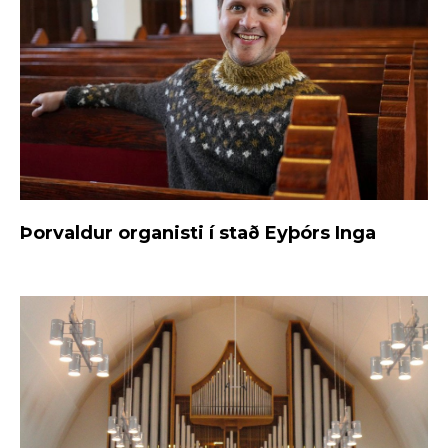
Þorvaldur organisti í stað Eyþórs Inga