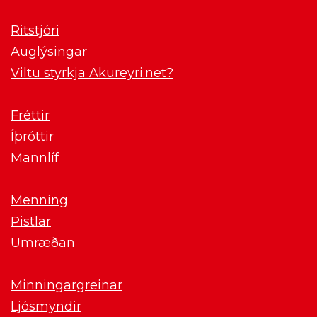
Ritstjóri
Auglýsingar
Viltu styrkja Akureyri.net?
Fréttir
Íþróttir
Mannlíf
Menning
Pistlar
Umræðan
Minningargreinar
Ljósmyndir