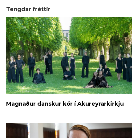
Tengdar fréttir
Magnaður danskur kór í Akureyrarkirkju