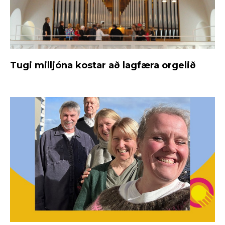
Tugi milljóna kostar að lagfæra orgelið