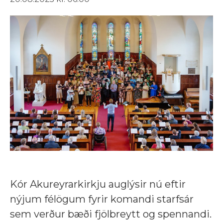
Kór Akureyrarkirkju auglýsir nú eftir
nýjum félögum fyrir komandi starfsár
sem verður bæði fjölbreytt og spennandi.