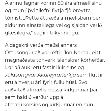
Á árinu fagnar kórinn 80 ára afmæli sínu
og mun í því tilefni flytja fjölbreytta
tónlist. „Þetta áttræða afmælisbarn ber
aldurinn einstaklega vel og sjaldan verið
glæsilegra,“ segir í tilkynningu.
Á dagskrá verða meðal annars
Óttusöngur að vori eftir Jón Nordal, eitt
magnaðasta tónverk íslenskrar kórhefðar.
Þar að auki eru fastir liðir eins og
Jólasöngvar Akureyrarkirkju
sem fluttir
eru á hverju ári fyrir fullu húsi. Svo
auðvitað afmælismessa kirkjunnar þar
sem haldið verður upp á
afmæli kórsins og kirkjunnar en hún