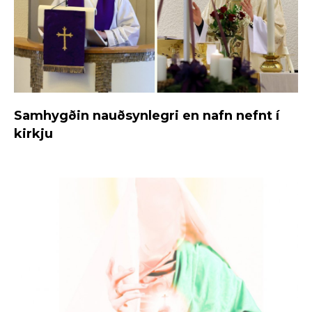
Samhygðin nauðsynlegri en nafn nefnt í
kirkju