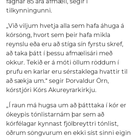
fagnar 85 ára afmæli, segir í
tilkynningunni.
„Við viljum hvetja alla sem hafa áhuga á
kórsöng, hvort sem þeir hafa mikla
reynslu eða eru að stíga sín fyrstu skref,
að taka þátt í þessu afmælisári með
okkur. Tekið er á móti öllum röddum í
prufu en karlar eru sérstaklega hvattir til
að sækja um.“ segir Þorvaldur Örn,
kórstjóri Kórs Akureyrarkirkju.
„Í raun má hugsa um að þátttaka í kór er
ókeypis tónlistarnám þar sem að
kórfélagar kynnast fjölbreyttri tónlist,
öðrum söngvurum en ekki síst sinni eigin