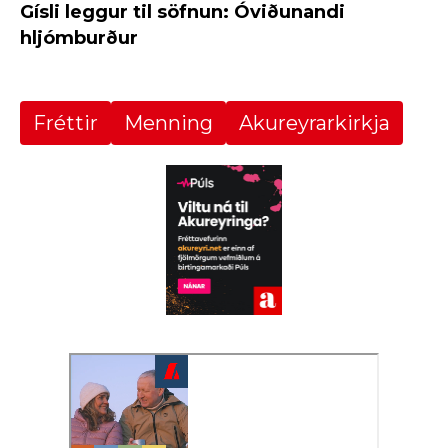
Gísli leggur til söfnun: Óviðunandi
hljómburður
Fréttir
Menning
Akureyrarkirkja