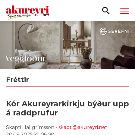
Leita
Fréttir
Kór Akureyrarkirkju býður upp
á raddprufur
Skapti Hallgrímsson -
skapti@akureyri.net
20.08.2025 kl. 06:00