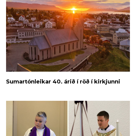
Sumartónleikar 40. árið í röð í kirkjunni