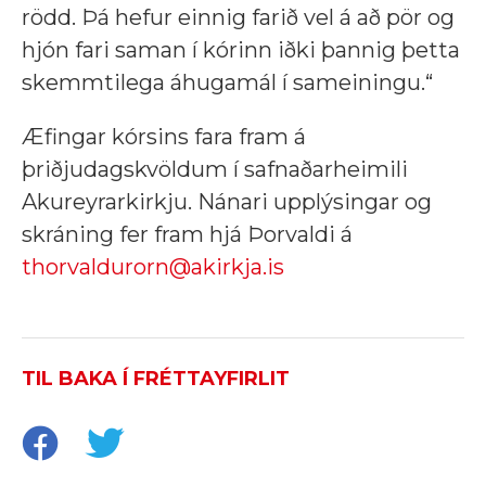
rödd. Þá hefur einnig farið vel á að pör og
hjón fari saman í kórinn iðki þannig þetta
skemmtilega áhugamál í sameiningu.“
Æfingar kórsins fara fram á
þriðjudagskvöldum í safnaðarheimili
Akureyrarkirkju. Nánari upplýsingar og
skráning fer fram hjá Þorvaldi á
thorvaldurorn@akirkja.is
TIL BAKA Í FRÉTTAYFIRLIT