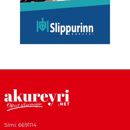
Sími: 6691114