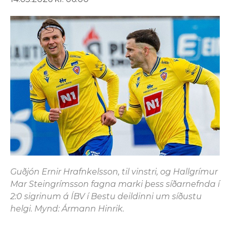
Guðjón Ernir Hrafnkelsson, til vinstri, og Hallgrímur
Mar Steingrímsson fagna marki þess síðarnefnda í
2:0 sigrinum á ÍBV í Bestu deildinni um síðustu
helgi. Mynd: Ármann Hinrik.