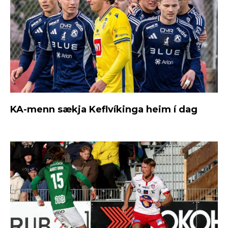
KA-menn sækja Keflvíkinga heim í dag