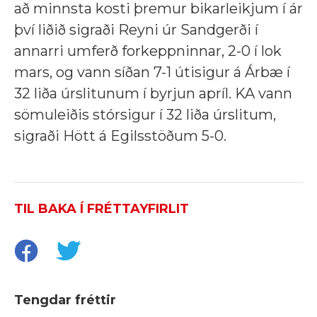
að minnsta kosti þremur bikarleikjum í ár
því liðið sigraði Reyni úr Sandgerði í
annarri umferð forkeppninnar, 2-0 í lok
mars, og vann síðan 7-1 útisigur á Árbæ í
32 liða úrslitunum í byrjun apríl. KA vann
sömuleiðis stórsigur í 32 liða úrslitum,
sigraði Hött á Egilsstöðum 5-0.
TIL BAKA Í FRÉTTAYFIRLIT
Tengdar fréttir