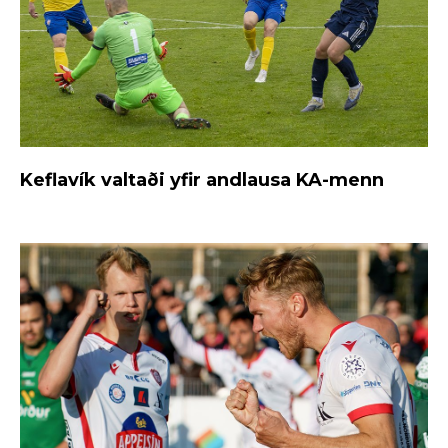
Keflavík valtaði yfir andlausa KA-menn