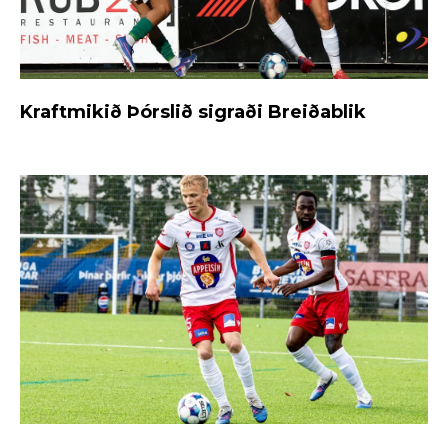
Kraftmikið Þórslið sigraði Breiðablik