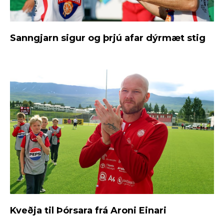
Sanngjarn sigur og þrjú afar dýrmæt stig
Kveðja til Þórsara frá Aroni Einari