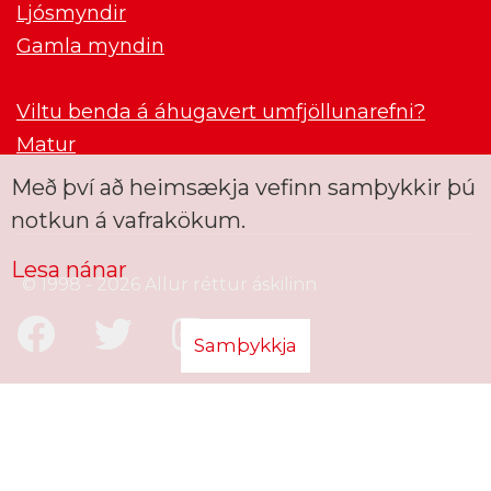
Ljósmyndir
Gamla myndin
Viltu benda á áhugavert umfjöllunarefni?
Matur
Með því að heimsækja vefinn samþykkir þú
notkun á vafrakökum.
Lesa nánar
© 1998 - 2026 Allur réttur áskilinn
Samþykkja