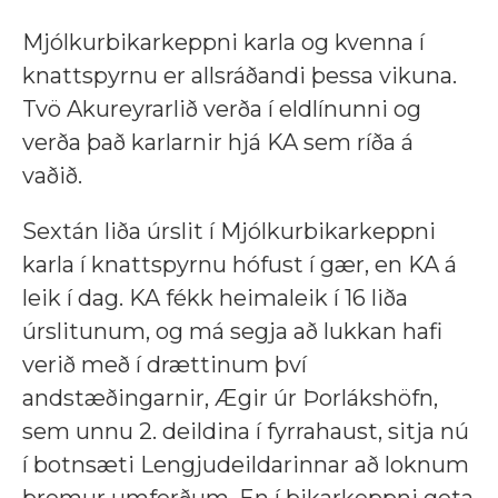
Mjólkurbikarkeppni karla og kvenna í
knattspyrnu er allsráðandi þessa vikuna.
Tvö Akureyrarlið verða í eldlínunni og
verða það karlarnir hjá KA sem ríða á
vaðið.
Sextán liða úrslit í Mjólkurbikarkeppni
karla í knattspyrnu hófust í gær, en KA á
leik í dag. KA fékk heimaleik í 16 liða
úrslitunum, og má segja að lukkan hafi
verið með í drættinum því
andstæðingarnir, Ægir úr Þorlákshöfn,
sem unnu 2. deildina í fyrrahaust, sitja nú
í botnsæti Lengjudeildarinnar að loknum
þremur umferðum. En í bikarkeppni geta