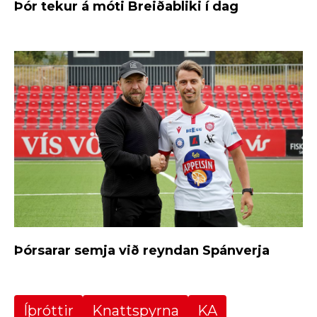
Þór tekur á móti Breiðabliki í dag
Þórsarar semja við reyndan Spánverja
Íþróttir
Knattspyrna
KA