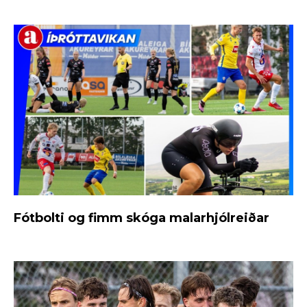
Fótbolti og fimm skóga malarhjólreiðar