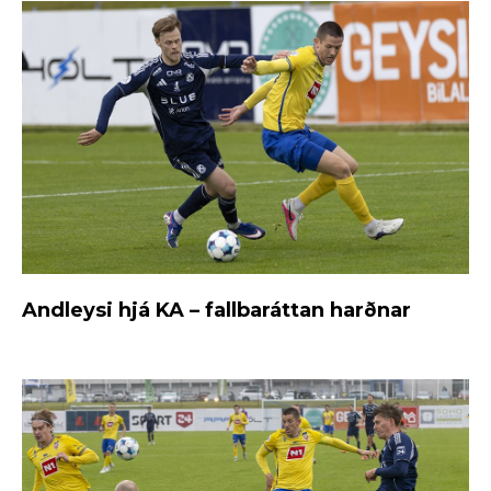
Andleysi hjá KA – fallbaráttan harðnar