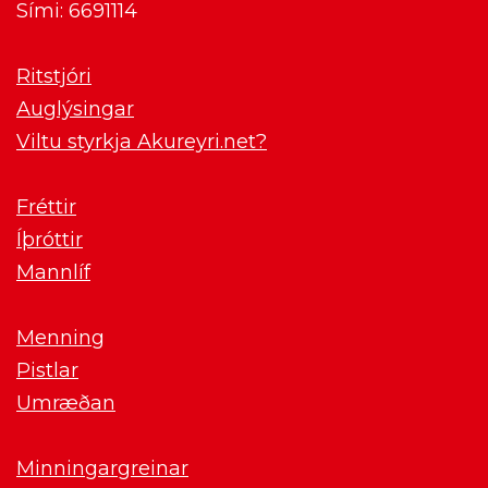
Sími: 6691114
Ritstjóri
Auglýsingar
Viltu styrkja Akureyri.net?
Fréttir
Íþróttir
Mannlíf
Menning
Pistlar
Umræðan
Minningargreinar