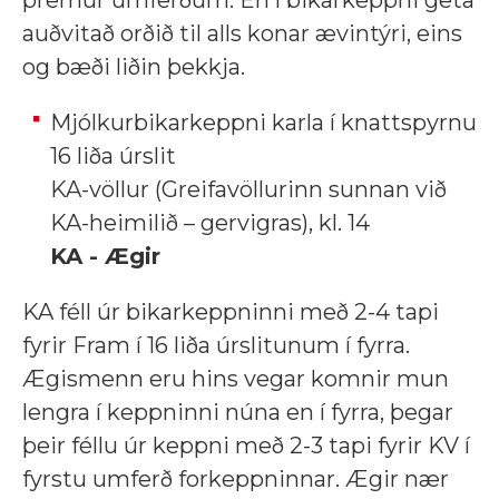
auðvitað orðið til alls konar ævintýri, eins
og bæði liðin þekkja.
Mjólkurbikarkeppni karla í knattspyrnu
16 liða úrslit
KA-völlur (Greifavöllurinn sunnan við
KA-heimilið – gervigras), kl. 14
KA - Ægir
KA féll úr bikarkeppninni með 2-4 tapi
fyrir Fram í 16 liða úrslitunum í fyrra.
Ægismenn eru hins vegar komnir mun
lengra í keppninni núna en í fyrra, þegar
þeir féllu úr keppni með 2-3 tapi fyrir KV í
fyrstu umferð forkeppninnar. Ægir nær