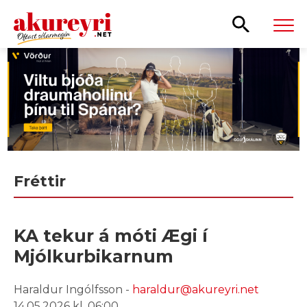
Leita
Fréttir
KA tekur á móti Ægi í
Mjólkurbikarnum
Haraldur Ingólfsson -
haraldur@akureyri.net
14.05.2026 kl. 06:00