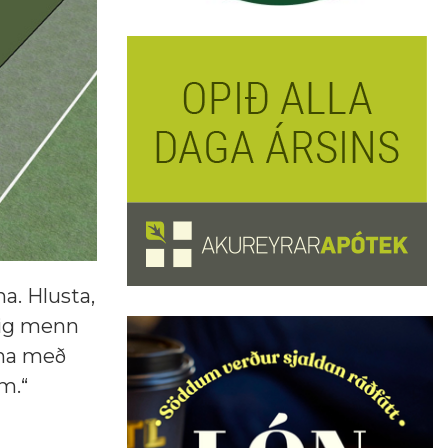
a. Hlusta,
nig menn
una með
m.“