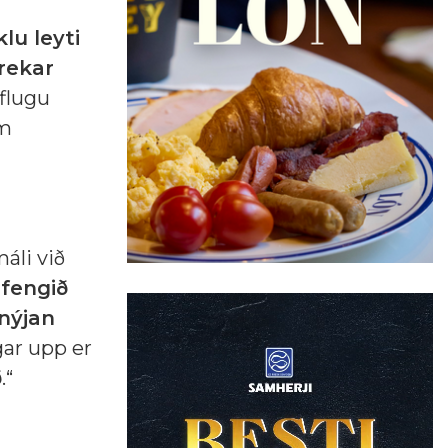
lu leyti
rekar
öflugu
um
áli við
n
fengið
 nýjan
gar upp er
ð
.“