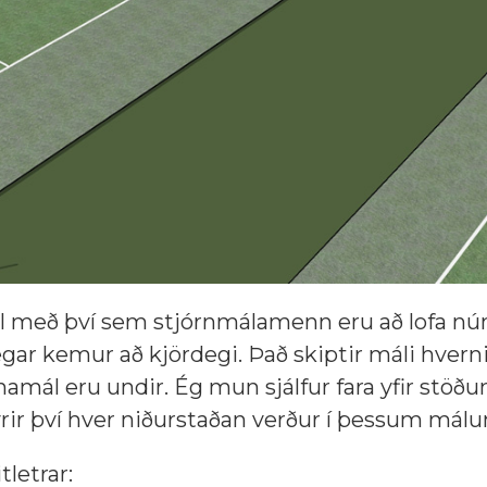
vel með því sem stjórnmálamenn eru að lofa nún
egar kemur að kjördegi. Það skiptir máli hver
amál eru undir. Ég mun sjálfur fara yfir stöð
rir því hver niðurstaðan verður í þessum málu
tletrar: