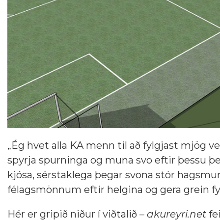
„Ég hvet alla KA menn til að fylgjast mjög 
spyrja spurninga og muna svo eftir þessu þ
kjósa, sérstaklega þegar svona stór hagsmun
félagsmönnum eftir helgina og gera grein fy
Hér er gripið niður í viðtalið –
akureyri.net
fei