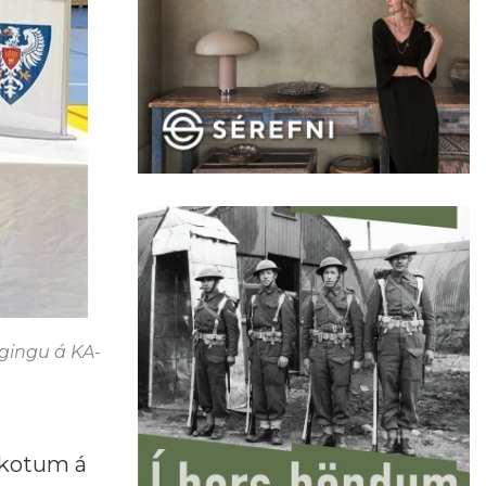
ggingu á KA-
skotum á