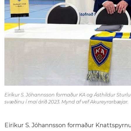
Eiríkur S. Jóhannsson formaður KA og Ásthildur Sturl
svæðinu í maí árið 2023. Mynd af vef Akureyrarbæjar.
Eiríkur S. Jóhannsson formaður Knattspyrn