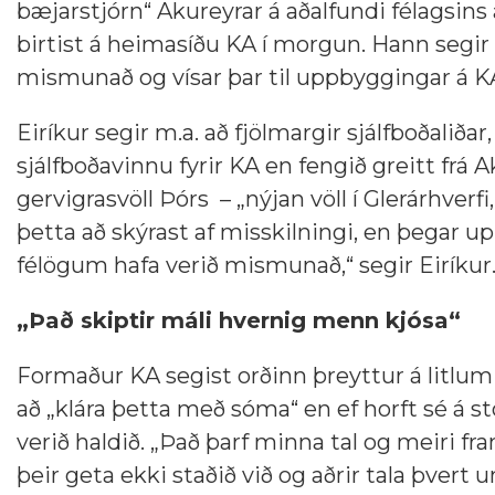
bæjarstjórn“ Akureyrar á aðalfundi félagsins
birtist á heimasíðu KA í morgun. Hann segir er
mismunað og vísar þar til uppbyggingar á K
Eiríkur segir m.a. að fjölmargir sjálfboðalið
sjálfboðavinnu fyrir KA en fengið greitt frá
gervigrasvöll Þórs – „nýjan völl í Glerárhverf
þetta að skýrast af misskilningi, en þegar upp 
félögum hafa verið mismunað,“ segir Eiríkur
„Það skiptir máli hvernig menn kjósa“
Formaður KA segist orðinn þreyttur á litl
að „klára þetta með sóma“ en ef horft sé á s
verið haldið. „Það þarf minna tal og meiri 
þeir geta ekki staðið við og aðrir tala þvert 