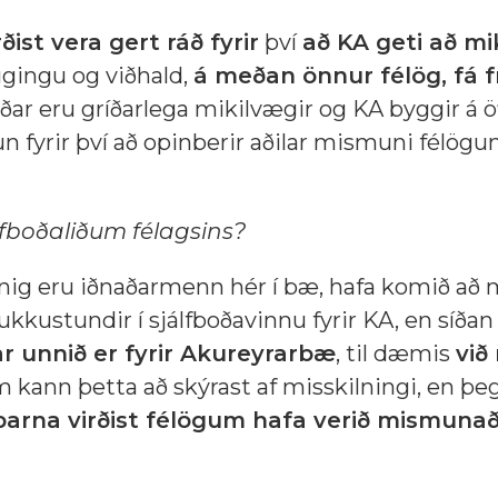
rðist vera gert ráð fyrir
því
að KA geti að mik
gingu og viðhald,
á meðan önnur félög, fá f
liðar eru gríðarlega mikilvægir og KA byggir á 
un fyrir því að opinberir aðilar mismuni félög
lfboðaliðum félagsins?
innig eru iðnaðarmenn hér í bæ, hafa komið að m
ukkustundir í sjálfboðavinnu fyrir KA, en síða
ar unnið er fyrir Akureyrarbæ
, til dæmis
við
um kann þetta að skýrast af misskilningi, en þe
ð þarna virðist félögum hafa verið mismuna