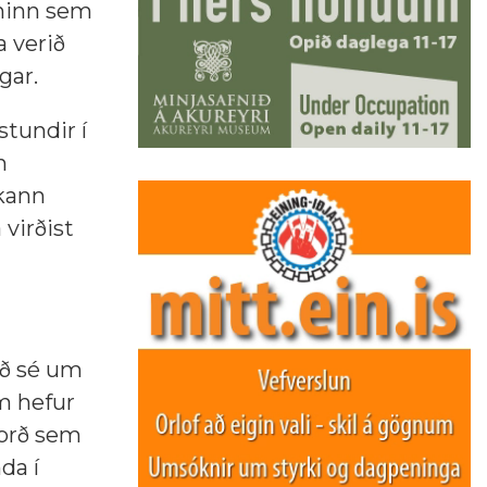
nninn sem
a verið
gar.
stundir í
n
 kann
 virðist
að sé um
um hefur
forð sem
da í