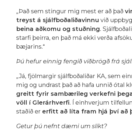
„Það sem stingur mig mest er að það
vi
treyst á sjálfboðaliðavinnu
við uppbyg
beina aðkomu og stuðning
. Sjálfboða
starfi þeirra, en það má ekki verða afsök
bæjarins.“
Þú hefur einnig fengið viðbrögð frá sjá
„Já, fjölmargir sjálfboðaliðar KA, sem e
mig og undrast það að hafa unnið ótal kl
greitt fyrir sambærileg verkefni þeg
völl í Glerárhverfi
. Í einhverjum tilfell
staðið er
erfitt að líta fram hjá því a
Getur þú nefnt dæmi um slíkt?