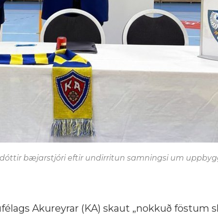
udóttir bæjarstjóri eftir undirritun samningsi um uppby
ufélags Akureyrar (KA) skaut „nokkuð föstum 