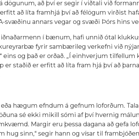
 á dögunum, að því er segir í viðtali við forma
fitt að líta framhjá því að félögum virðist haf
A-svæðinu annars vegar og svæði Þórs hins ve
ar, iðnaðarmenn í bænum, hafi unnið ótal klukku
 Akureyrarbæ fyrir sambærileg verkefni við nýja
i,“ eins og það er orðað. „Í einhverjum tilfellum
er staðið er erfitt að líta fram hjá því að þarna
.
um eða hægum efndum á gefnum loforðum. Tal
töðuna sé ekki mikill sómi af því hvernig mál
framkvæmd. Margir eru þessa dagana að gefa lo
um hug sinn,“ segir hann og vísar til frambjóðen