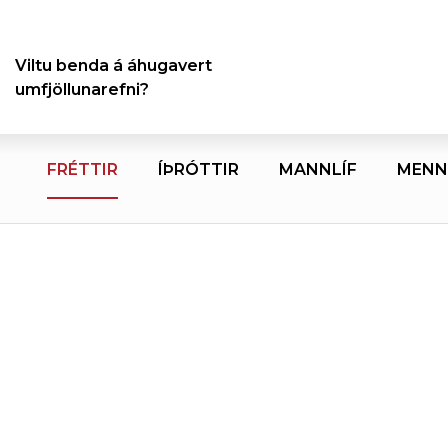
Viltu benda á áhugavert
umfjöllunarefni?
FRÉTTIR
ÍÞRÓTTIR
MANNLÍF
MENN