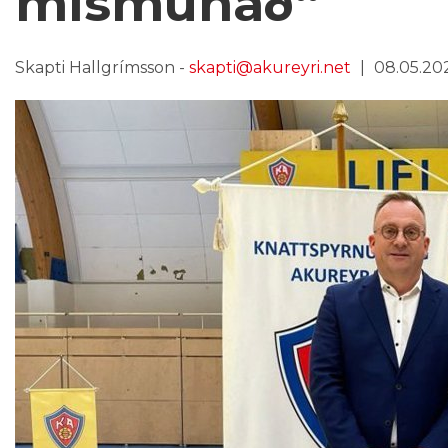
mismunað“
Skapti Hallgrímsson -
skapti@akureyri.net
08.05.202