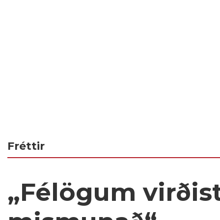
Fréttir
„Félögum virðist