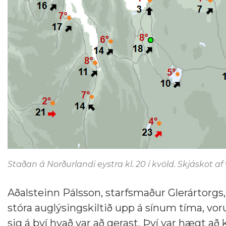
Staðan á Norðurlandi eystra kl. 20 í kvöld. Skjáskot af 
Aðalsteinn Pálsson, starfsmaður Glerártorgs
stóra auglýsingskiltið upp á sínum tíma, voru
sig á því hvað var að gerast. Því var hægt að 