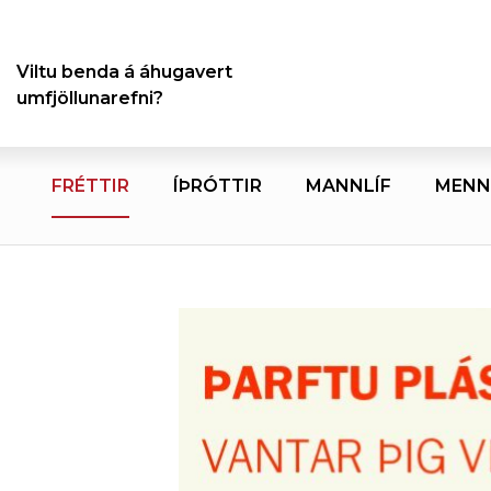
Viltu benda á áhugavert
umfjöllunarefni?
FRÉTTIR
ÍÞRÓTTIR
MANNLÍF
MENN