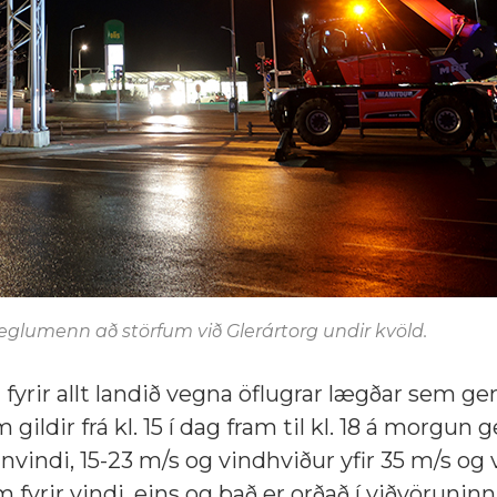
reglumenn að störfum við Glerártorg undir kvöld.
fyrir allt landið vegna öflugrar lægðar sem gen
gildir frá kl. 15 í dag fram til kl. 18 á morgun g
nvindi, 15-23 m/s og vindhviður yfir 35 m/s og
yrir vindi, eins og það er orðað í viðvöruninni