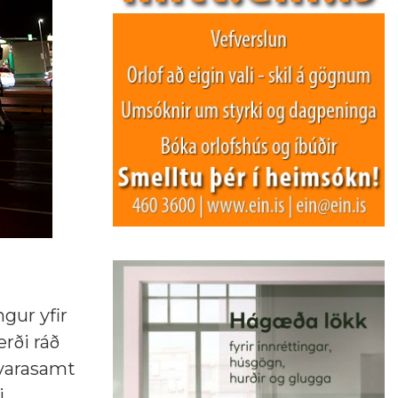
gur yfir
erði ráð
 varasamt
.