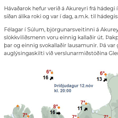
Hávaðarok hefur verið á Akureyri frá hádegi í 
síðan álíka roki og var í dag, a.m.k. til hádeg
Félagar í Súlum, björgunarsveitinni á Akurey
slökkviliðsmenn voru einnig kallaðir út. Þak
þar og einnig svokallaðir lausamunir. Þá var g
auglýsingaskilti við verslunarmiðstöðina Gle