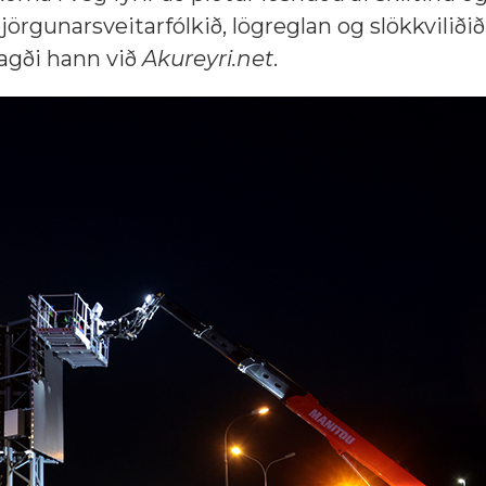
örgunarsveitarfólkið, lögreglan og slökkviliðið.
sagði hann við
Akureyri.net
.