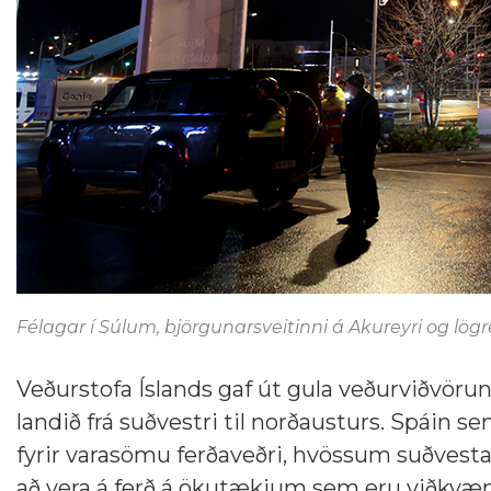
Félagar í Súlum, björgunarsveitinni á Akureyri og lög
Veðurstofa Íslands gaf út gula veðurviðvörun 
landið frá suðvestri til norðausturs. Spáin sem 
fyrir varasömu ferðaveðri, hvössum suðvesta
að vera á ferð á ökutækjum sem eru viðkvæm f