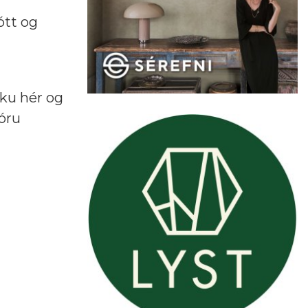
ótt og
uku hér og
tóru