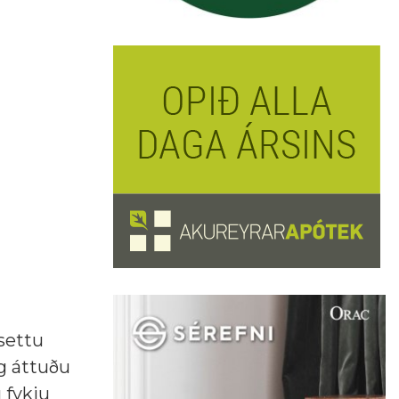
settu
og áttuðu
g fykju