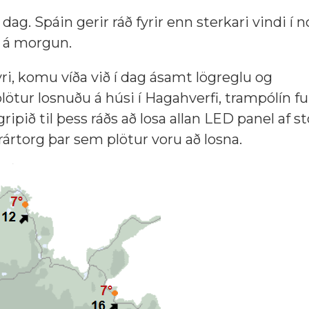
dag. Spáin gerir ráð fyrir enn sterkari vindi í n
is á morgun.
ri, komu víða við í dag ásamt lögreglu og
plötur losnuðu á húsi í Hagahverfi, trampólín f
ripið til þess ráðs að losa allan LED panel af s
rártorg þar sem plötur voru að losna.