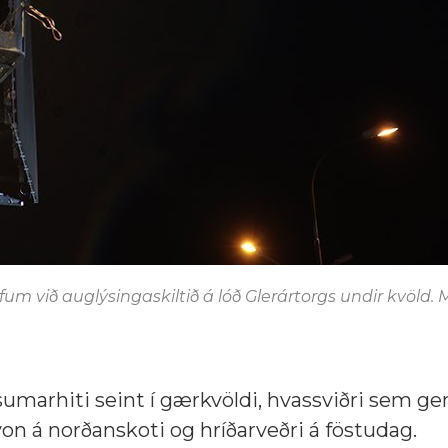
rfum við auglýsingaskiltið á lóð Glerártorgs undir kvöld.
umarhiti seint í gærkvöldi, hvassviðri sem gen
von á norðanskoti og hríðarveðri á föstudag.