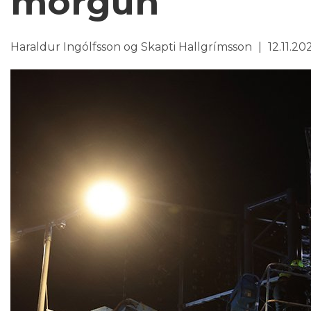
morgun
Haraldur Ingólfsson og Skapti Hallgrímsson
12.11.20