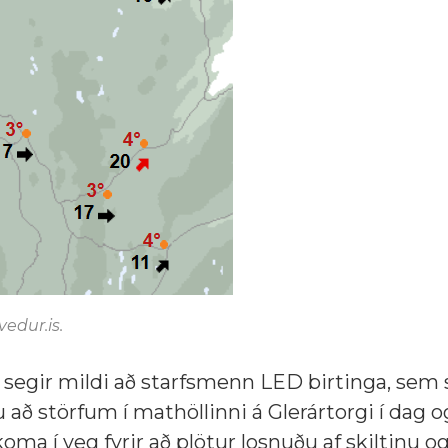
vedur.is.
, segir mildi að starfsmenn LED birtinga, sem 
 að störfum í mathöllinni á Glerártorgi í dag 
koma í veg fyrir að plötur losnuðu af skiltinu o