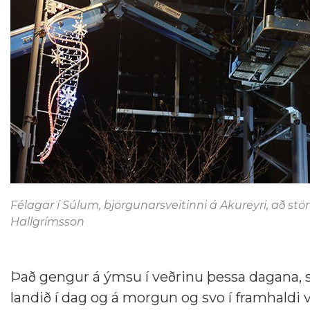
Félagar í Súlum, björgunarsveitinni á Akureyri, að stö
Hallgrímsson
Það gengur á ýmsu í veðrinu þessa dagana, s
landið í dag og á morgun og svo í framhaldi 