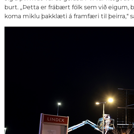
burt. „Þetta er frábært fólk sem við eigum, bj
koma miklu þakklæti á framfæri til þeirra,“ 