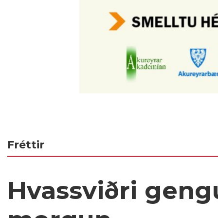
Fréttir
Hvassviðri gengu