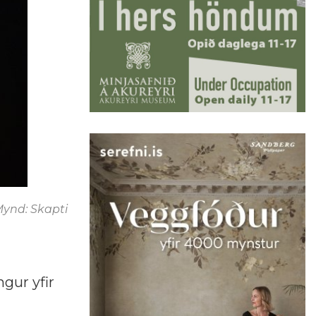
 Mynd: Skapti
gur yfir