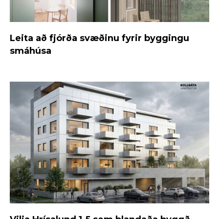
Leita að fjórða svæðinu fyrir byggingu
smáhúsa