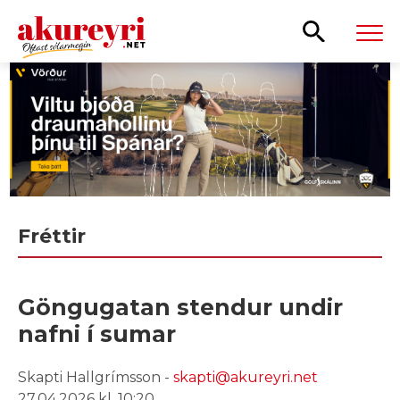
Leita
Fréttir
Göngugatan stendur undir
nafni í sumar
Skapti Hallgrímsson -
skapti@akureyri.net
27.04.2026 kl. 10:20