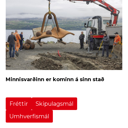
Minnisvarðinn er kominn á sinn stað
Fréttir
Skipulagsmál
Umhverfismál