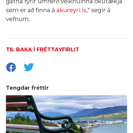
gatna fyrir umferð vélknúinna ökutækja
sem er að finna á
akureyri.is
,“ segir á
vefnum.
TIL BAKA Í FRÉTTAYFIRLIT
Tengdar fréttir