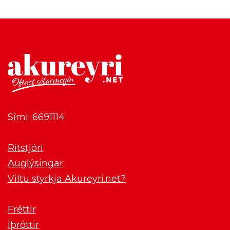
Sími: 6691114
Ritstjóri
Auglýsingar
Viltu styrkja Akureyri.net?
Fréttir
Íþróttir