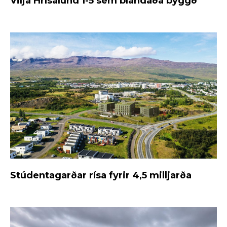
Vilja Hrísalund 1-5 sem blandaða byggð
Stúdentagarðar rísa fyrir 4,5 milljarða