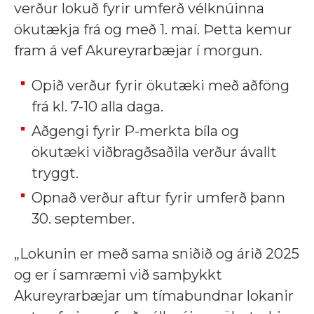
verður lokuð fyrir umferð vélknúinna
ökutækja frá og með 1. maí. Þetta kemur
fram á vef Akureyrarbæjar í morgun.
Opið verður fyrir ökutæki með aðföng
frá kl. 7-10 alla daga.
Aðgengi fyrir P-merkta bíla og
ökutæki viðbragðsaðila verður ávallt
tryggt.
Opnað verður aftur fyrir umferð þann
30. september.
„Lokunin er með sama sniðið og árið 2025
og er í samræmi við samþykkt
Akureyrarbæjar um tímabundnar lokanir