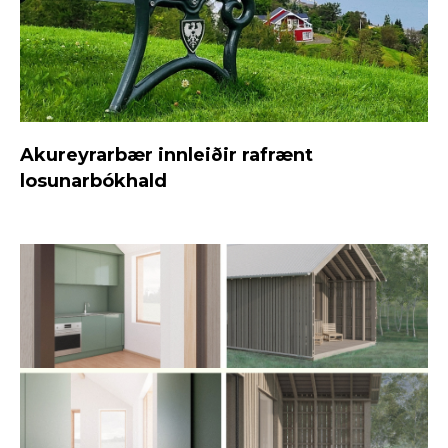
Akureyrarbær innleiðir rafrænt
losunarbókhald