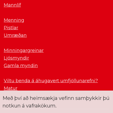
Mannlíf
Menning
Pistlar
Umræðan
Minningargreinar
Ljósmyndir
Gamla myndin
Viltu benda á áhugavert umfjöllunarefni?
Matur
Með því að heimsækja vefinn samþykkir þú
notkun á vafrakökum.