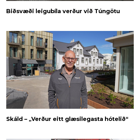
Biðsvæði leigubíla verður við Túngötu
Skáld – „Verður eitt glæsilegasta hótelið“