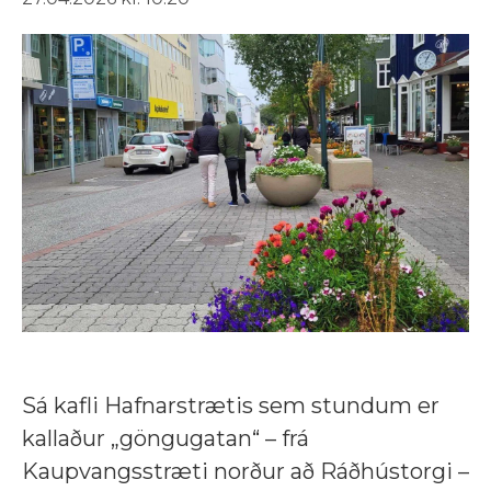
Sá kafli Hafnarstrætis sem stundum er
kallaður „göngugatan“ – frá
Kaupvangsstræti norður að Ráðhústorgi –