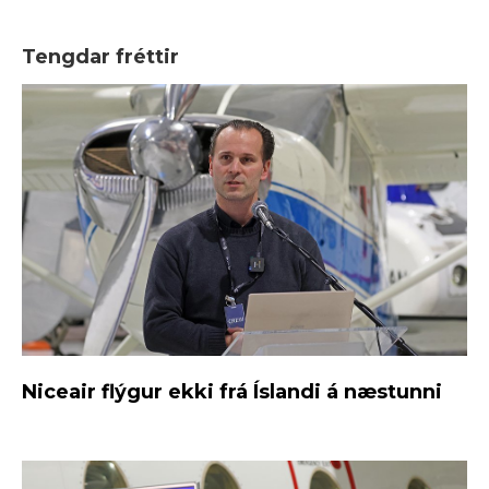
Tengdar fréttir
Niceair flýgur ekki frá Íslandi á næstunni