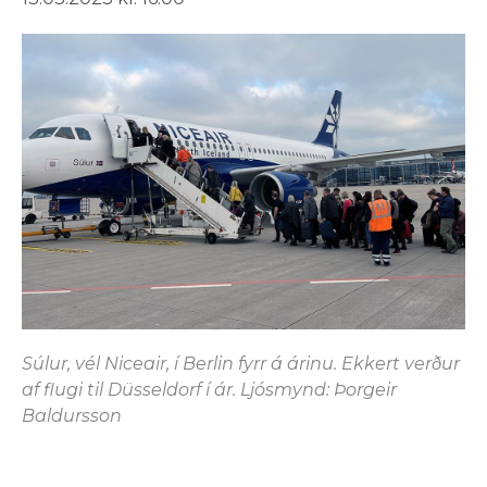
Súlur, vél Niceair, í Berlin fyrr á árinu. Ekkert verður
af flugi til Düsseldorf í ár. Ljósmynd: Þorgeir
Baldursson