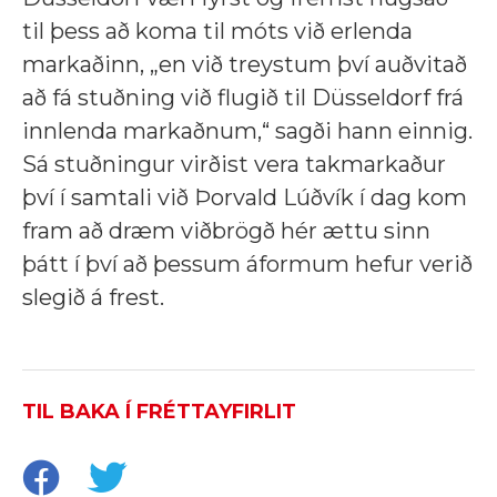
til þess að koma til móts við erlenda
markaðinn, „en við treystum því auðvitað
að fá stuðning við flugið til Düsseldorf frá
innlenda markaðnum,“ sagði hann einnig.
Sá stuðningur virðist vera takmarkaður
því í samtali við Þorvald Lúðvík í dag kom
fram að dræm viðbrögð hér ættu sinn
þátt í því að þessum áformum hefur verið
slegið á frest.
TIL BAKA Í FRÉTTAYFIRLIT