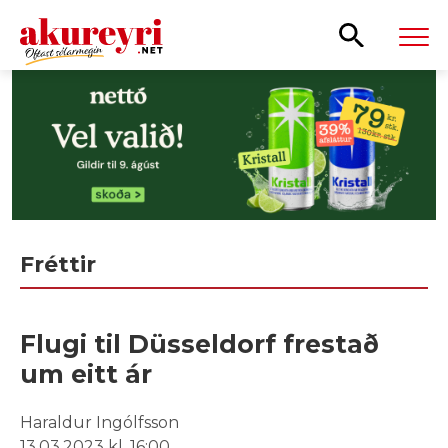
Leita
Fréttir
Flugi til Düsseldorf frestað
um eitt ár
Haraldur Ingólfsson
13.03.2023 kl. 16:00