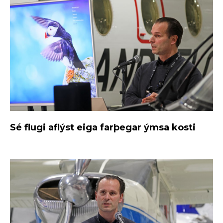
Sé flugi aflýst eiga farþegar ýmsa kosti