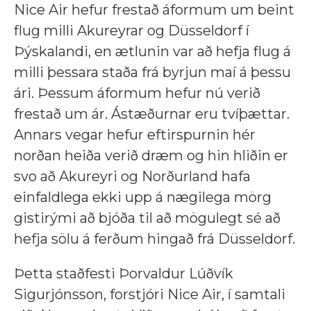
Nice Air hefur frestað áformum um beint
flug milli Akureyrar og Düsseldorf í
Þýskalandi, en ætlunin var að hefja flug á
milli þessara staða frá byrjun maí á þessu
ári. Þessum áformum hefur nú verið
frestað um ár. Ástæðurnar eru tvíþættar.
Annars vegar hefur eftirspurnin hér
norðan heiða verið dræm og hin hliðin er
svo að Akureyri og Norðurland hafa
einfaldlega ekki upp á nægilega mörg
gistirými að bjóða til að mögulegt sé að
hefja sölu á ferðum hingað frá Düsseldorf.
Þetta staðfesti Þorvaldur Lúðvík
Sigurjónsson, forstjóri Nice Air, í samtali