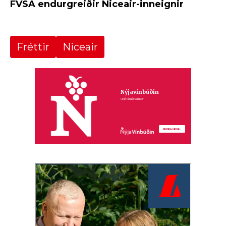
FVSA endurgreiðir Niceair-inneignir
Fréttir
Niceair