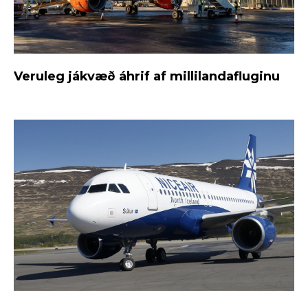
Veruleg jákvæð áhrif af millilandafluginu