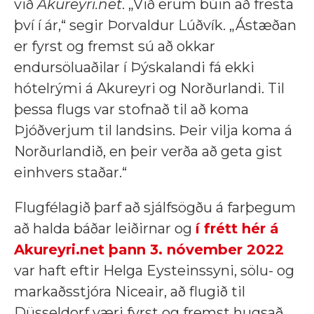
við
Akureyri.net
. „Við erum búin að fresta
því í ár,“ segir Þorvaldur Lúðvík. „Ástæðan
er fyrst og fremst sú að okkar
endursöluaðilar í Þýskalandi fá ekki
hótelrými á Akureyri og Norðurlandi. Til
þessa flugs var stofnað til að koma
Þjóðverjum til landsins. Þeir vilja koma á
Norðurlandið, en þeir verða að geta gist
einhvers staðar.“
Flugfélagið þarf að sjálfsögðu á farþegum
að halda báðar leiðirnar og
í frétt hér á
Akureyri.net þann 3. nóvember 2022
var haft eftir Helga Eysteinssyni, sölu- og
markaðsstjóra Niceair, að flugið til
Düsseldorf væri fyrst og fremst hugsað