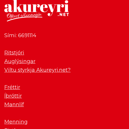
Sími: 6691114
Ritstjóri
Auglýsingar
Viltu styrkja Akureyri.net?
Fréttir
Íþróttir
Mannlíf
Menning