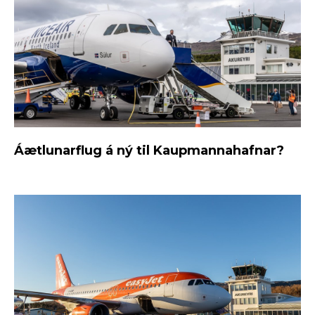
Áætlunarflug á ný til Kaupmannahafnar?