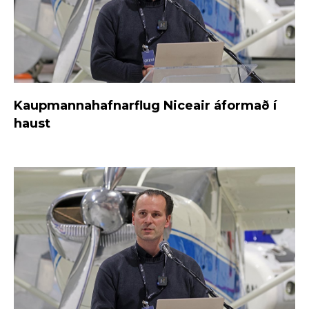
Kaupmannahafnarflug Niceair áformað í
haust