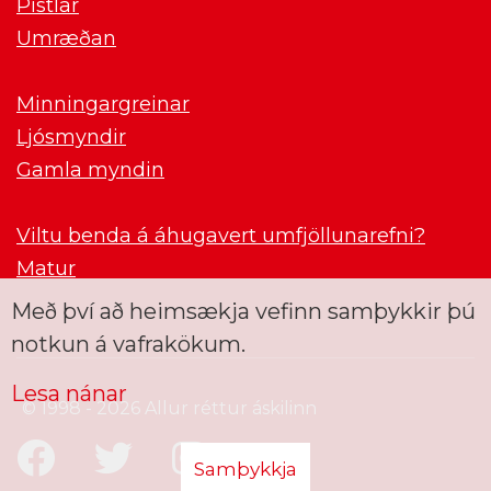
Pistlar
Umræðan
Minningargreinar
Ljósmyndir
Gamla myndin
Viltu benda á áhugavert umfjöllunarefni?
Matur
Með því að heimsækja vefinn samþykkir þú
notkun á vafrakökum.
Lesa nánar
© 1998 - 2026 Allur réttur áskilinn
Samþykkja