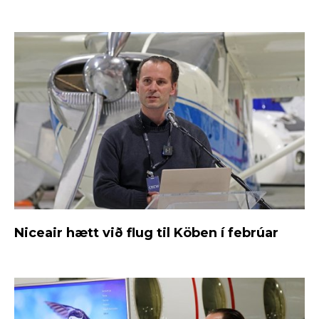
Niceair hætt við flug til Köben í febrúar