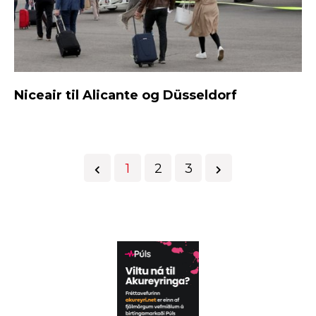
Niceair til Alicante og Düsseldorf
1
2
3