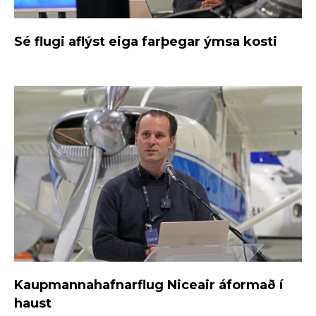
Sé flugi aflýst eiga farþegar ýmsa kosti
Kaupmannahafnarflug Niceair áformað í
haust