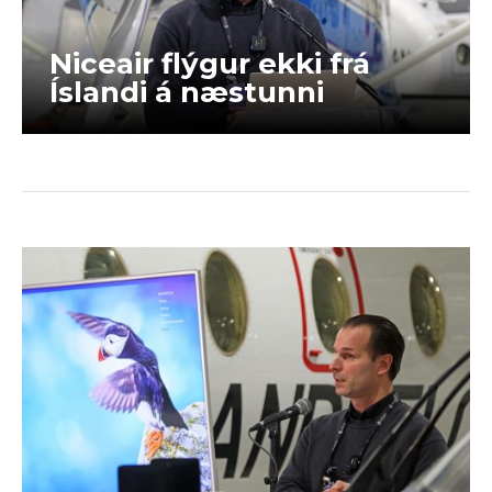
Niceair flýgur ekki frá
Íslandi á næstunni