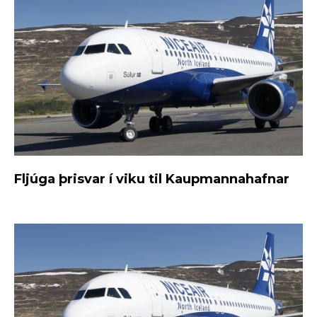
Fljúga þrisvar í viku til Kaupmannahafnar