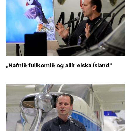
„Nafnið fullkomið og allir elska Ísland“