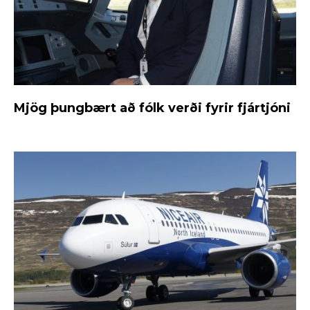
Mjög þungbært að fólk verði fyrir fjártjóni