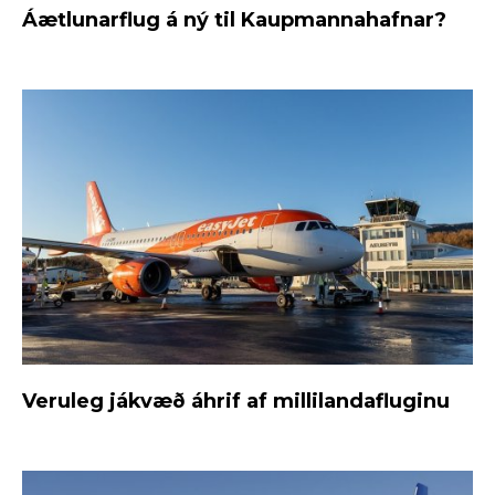
Áætlunarflug á ný til Kaupmannahafnar?
Veruleg jákvæð áhrif af millilandafluginu