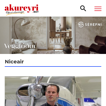
Leita
Niceair