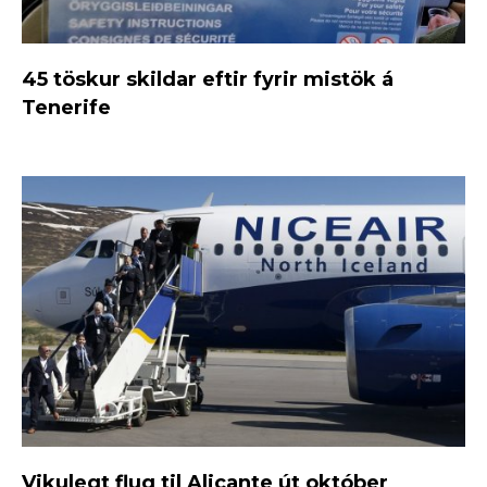
45 töskur skildar eftir fyrir mistök á
Tenerife
Vikulegt flug til Alicante út október