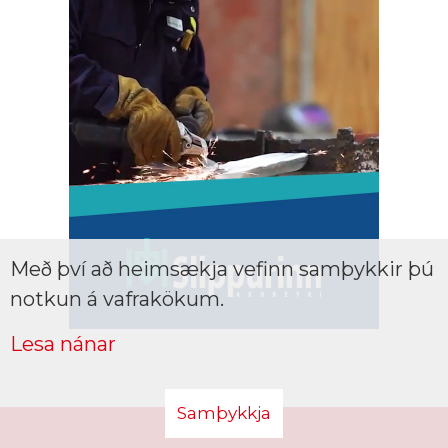
Með því að heimsækja vefinn samþykkir þú
notkun á vafrakökum.
Lesa nánar
Samþykkja