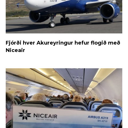
Fjórði hver Akureyringur hefur flogið með
Niceair