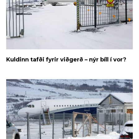
Kuldinn tafði fyrir viðgerð – nýr bíll í vor?