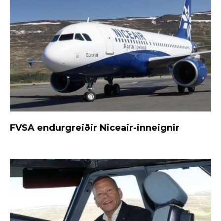
FVSA endurgreiðir Niceair-inneignir