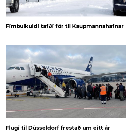
Fimbulkuldi tafði för til Kaupmannahafnar
Flugi til Düsseldorf frestað um eitt ár