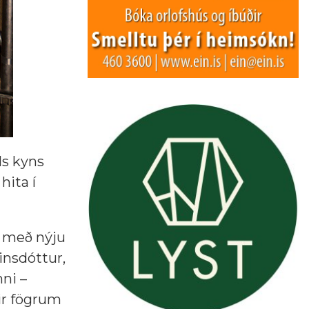
ls kyns
hita í
i með nýju
insdóttur,
nni –
dir fögrum