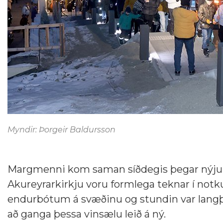
Myndir: Þorgeir Baldursson
Margmenni kom saman síðdegis þegar nýju k
Akureyrarkirkju voru formlega teknar í notk
endurbótum á svæðinu og stundin var langþ
að ganga þessa vinsælu leið á ný.