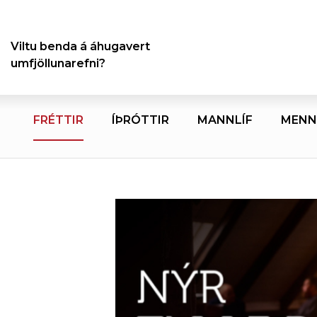
Viltu benda á áhugavert
umfjöllunarefni?
FRÉTTIR
ÍÞRÓTTIR
MANNLÍF
MENN