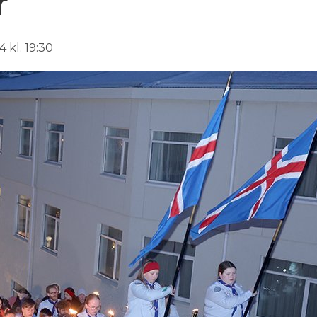
r
 kl. 19:30