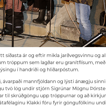
 síðasta ár og eftir mikla jarðvegsvinnu og al
m tröppum sem lagðar eru granítflísum, með 
ýsingu í handriði og hliðarpóstum.
ri, ávarpaði mannfjöldann og lýsti ánægju sinn
u tvö lög undir stjórn Sigrúnar Mögnu Þórste
var til skrúðgöngu upp tröppurnar og að kirkju
átafélaginu Klakki fóru fyrir göngufólkinu un