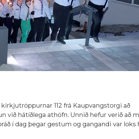
irkjutröppurnar 112 frá Kaupvangstorgi að
un við hátíðlega athöfn. Unnið hefur verið að 
ráð í dag þegar gestum og gangandi var loks 