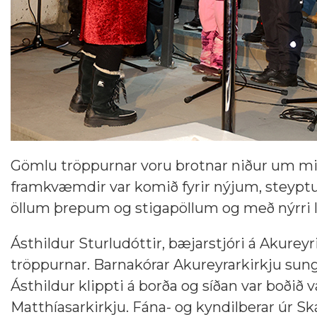
Gömlu tröppurnar voru brotnar niður um mitt
framkvæmdir var komið fyrir nýjum, steyptu
öllum þrepum og stigapöllum og með nýrri l
Ásthildur Sturludóttir, bæjarstjóri á Akurey
tröppurnar. Barnakórar Akureyrarkirkju sung
Ásthildur klippti á borða og síðan var boðið 
Matthíasarkirkju. Fána- og kyndilberar úr Sk