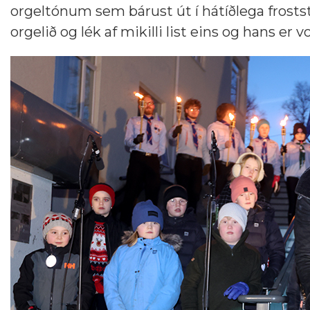
orgeltónum sem bárust út í hátíðlega froststi
orgelið og lék af mikilli list eins og hans er v