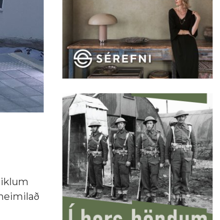
miklum
heimilað