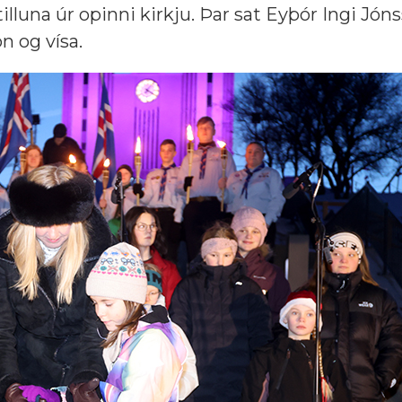
lluna úr opinni kirkju. Þar sat Eyþór Ingi Jóns
on og vísa.