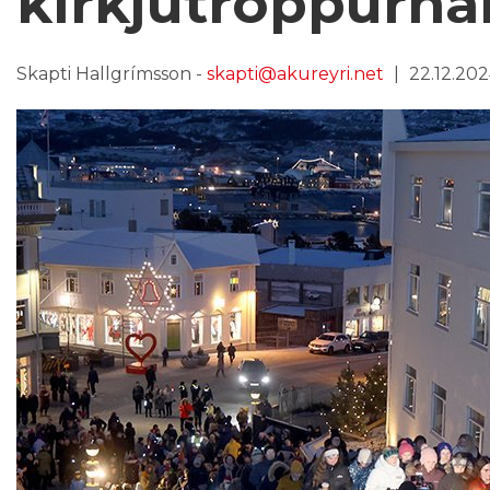
kirkjutröppurna
Skapti Hallgrímsson -
skapti@akureyri.net
22.12.2024