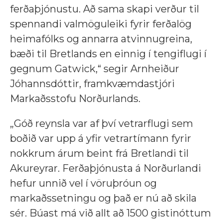
ferðaþjónustu. Að sama skapi verður til
spennandi valmöguleiki fyrir ferðalög
heimafólks og annarra atvinnugreina,
bæði til Bretlands en einnig í tengiflugi í
gegnum Gatwick,“ segir Arnheiður
Jóhannsdóttir, framkvæmdastjóri
Markaðsstofu Norðurlands.
„Góð reynsla var af því vetrarflugi sem
boðið var upp á yfir vetrartímann fyrir
nokkrum árum beint frá Bretlandi til
Akureyrar. Ferðaþjónusta á Norðurlandi
hefur unnið vel í vöruþróun og
markaðssetningu og það er nú að skila
sér. Búast má við allt að 1500 gistinóttum