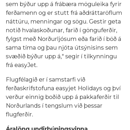
sem býður upp á frábæra möguleika fyrir
ferðamenn og er stutt frá aðdráttaröflum
náttúru, menningar og sögu. Gestir geta
notið hvalaskoðunar, farið í gönguferðir,
fylgst með Norðurljósum eða farið í böð á
sama tíma og þau njóta útsýnisins sem
svæðið býður upp á,“ segir í tilkynningu
frá easyJet.
Flugfélagið er í samstarfi við
ferðaskrifstofuna easyjet Holidays og því
verður einnig boðið upp á pakkaferðir til
Norðurlands í tengslum við þessar
flugferðir.
Áralöng undirbúningsvinna