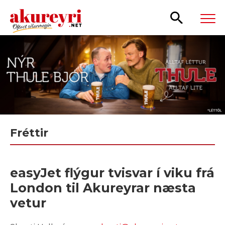
Leita
Fréttir
easyJet flýgur tvisvar í viku frá
London til Akureyrar næsta
vetur