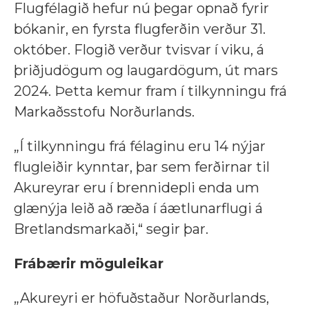
Flugfélagið hefur nú þegar opnað fyrir
bókanir, en fyrsta flugferðin verður 31.
október. Flogið verður tvisvar í viku, á
þriðjudögum og laugardögum, út mars
2024. Þetta kemur fram í tilkynningu frá
Markaðsstofu Norðurlands.
„Í tilkynningu frá félaginu eru 14 nýjar
flugleiðir kynntar, þar sem ferðirnar til
Akureyrar eru í brennidepli enda um
glænýja leið að ræða í áætlunarflugi á
Bretlandsmarkaði,“ segir þar.
Frábærir möguleikar
„Akureyri er höfuðstaður Norðurlands,