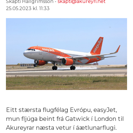
Skapti Hallgrímsson -
skapti@akureyri.net
25.05.2023 kl. 11:33
Eitt stærsta flugfélag Evrópu, easyJet,
mun fljúga beint frá Gatwick í London til
Akureyrar næsta vetur í áætlunarflugi.