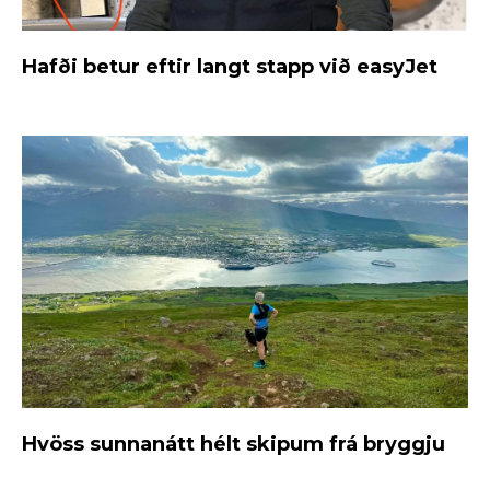
Hafði betur eftir langt stapp við easyJet
Hvöss sunnanátt hélt skipum frá bryggju