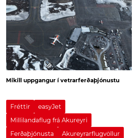
Mikill uppgangur í vetrarferðaþjónustu
Fréttir
easyJet
Millilandaflug frá Akureyri
Ferðaþjónusta
Akureyrarflugvöllur