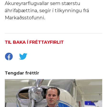
Akureyrarflugvallar sem stærstu
áhrifaþættina, segir í tilkynningu frá
Markaðsstofunni.
TIL BAKA Í FRÉTTAYFIRLIT
Tengdar fréttir