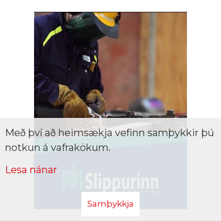
Með því að heimsækja vefinn samþykkir þú
notkun á vafrakökum.
Lesa nánar
Samþykkja