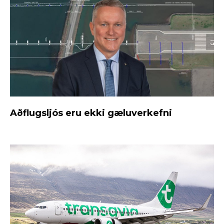
Aðflugsljós eru ekki gæluverkefni