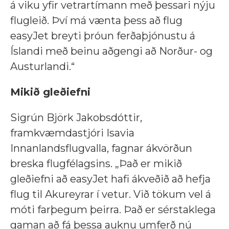
á viku yfir vetrartímann með þessari nýju
flugleið. Því má vænta þess að flug
easyJet breyti þróun ferðaþjónustu á
Íslandi með beinu aðgengi að Norður- og
Austurlandi.“
Mikið gleðiefni
Sigrún Björk Jakobsdóttir,
framkvæmdastjóri Isavia
Innanlandsflugvalla, fagnar ákvörðun
breska flugfélagsins. „Það er mikið
gleðiefni að easyJet hafi ákveðið að hefja
flug til Akureyrar í vetur. Við tökum vel á
móti farþegum þeirra. Það er sérstaklega
gaman að fá þessa auknu umferð nú