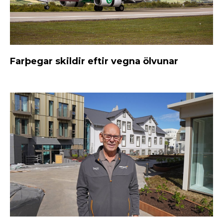
Farþegar skildir eftir vegna ölvunar