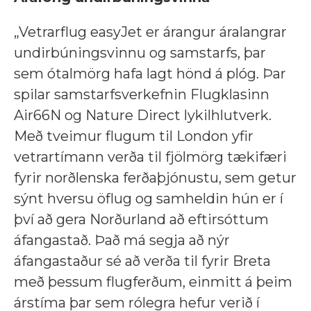
„Vetrarflug easyJet er árangur áralangrar
undirbúningsvinnu og samstarfs, þar
sem ótalmörg hafa lagt hönd á plóg. Þar
spilar samstarfsverkefnin Flugklasinn
Air66N og Nature Direct lykilhlutverk.
Með tveimur flugum til London yfir
vetrartímann verða til fjölmörg tækifæri
fyrir norðlenska ferðaþjónustu, sem getur
sýnt hversu öflug og samheldin hún er í
því að gera Norðurland að eftirsóttum
áfangastað. Það má segja að nýr
áfangastaður sé að verða til fyrir Breta
með þessum flugferðum, einmitt á þeim
árstíma þar sem rólegra hefur verið í