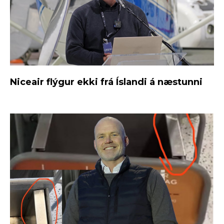
Niceair flýgur ekki frá Íslandi á næstunni