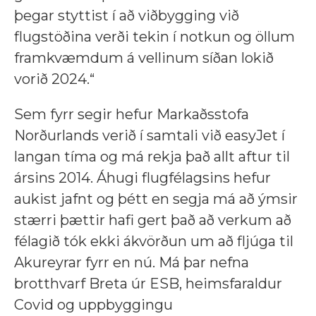
þegar styttist í að viðbygging við
flugstöðina verði tekin í notkun og öllum
framkvæmdum á vellinum síðan lokið
vorið 2024.“
Sem fyrr segir hefur Markaðsstofa
Norðurlands verið í samtali við easyJet í
langan tíma og má rekja það allt aftur til
ársins 2014. Áhugi flugfélagsins hefur
aukist jafnt og þétt en segja má að ýmsir
stærri þættir hafi gert það að verkum að
félagið tók ekki ákvörðun um að fljúga til
Akureyrar fyrr en nú. Má þar nefna
brotthvarf Breta úr ESB, heimsfaraldur
Covid og uppbyggingu