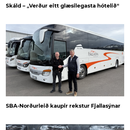
Skáld – „Verður eitt glæsilegasta hótelið“
SBA-Norðurleið kaupir rekstur Fjallasýnar