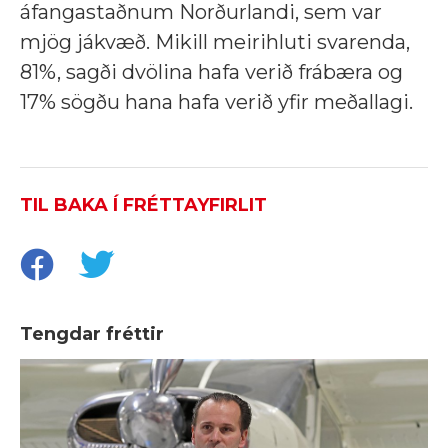
áfangastaðnum Norðurlandi, sem var
mjög jákvæð. Mikill meirihluti svarenda,
81%, sagði dvölina hafa verið frábæra og
17% sögðu hana hafa verið yfir meðallagi.
TIL BAKA Í FRÉTTAYFIRLIT
Tengdar fréttir