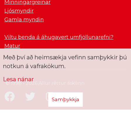
Minningargreinar
Ljósmyndir
Gamla myndin
Viltu benda á áhugavert umfjöllunarefni?
Matur
Með því að heimsækja vefinn samþykkir þú
notkun á vafrakökum.
Lesa nánar
© 1998 - 2026 Allur réttur áskilinn
Samþykkja