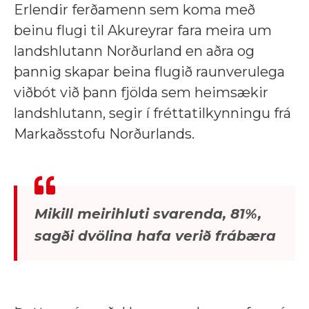
Erlendir ferðamenn sem koma með
beinu flugi til Akureyrar fara meira um
landshlutann Norðurland en aðra og
þannig skapar beina flugið raunverulega
viðbót við þann fjölda sem heimsækir
landshlutann, segir í fréttatilkynningu frá
Markaðsstofu Norðurlands.
Mikill meirihluti svarenda, 81%,
sagði dvölina hafa verið frábæra