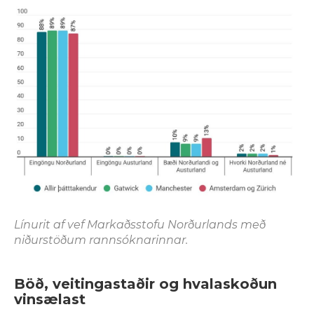
Línurit af vef Markaðsstofu Norðurlands með
niðurstöðum rannsóknarinnar.
Böð, veitingastaðir og hvalaskoðun
vinsælast