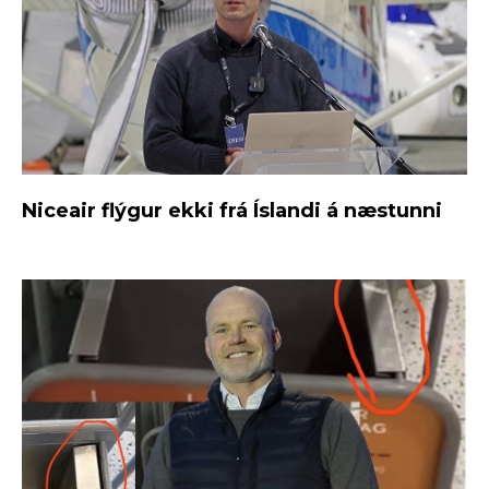
Niceair flýgur ekki frá Íslandi á næstunni