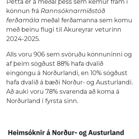
Þetta er á meðal þess sem kemur fram í
könnun frá
Rannsóknarmiðstöð
ferðamála
meðal ferðamanna sem komu
með beinu flugi til Akureyrar veturinn
2024-2025.
Alls voru 906 sem svöruðu könnuninni og
af þeim sögðust 88% hafa dvalið
eingöngu á Norðurlandi, en 10% sögðust
hafa dvalið á bæði Norður- og Austurlandi.
Að auki voru 78% svarenda að koma á
Norðurland í fyrsta sinn.