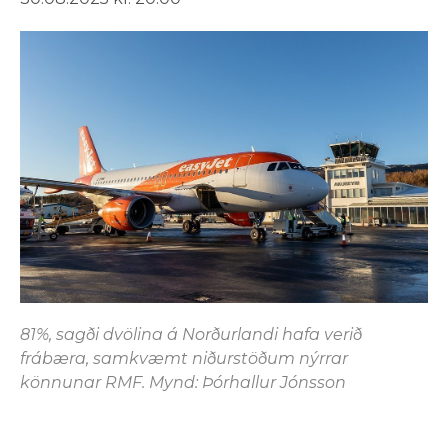
81%, sagði dvölina á Norðurlandi hafa verið
frábæra, samkvæmt niðurstöðum nýrrar
könnunar RMF. Mynd: Þórhallur Jónsson