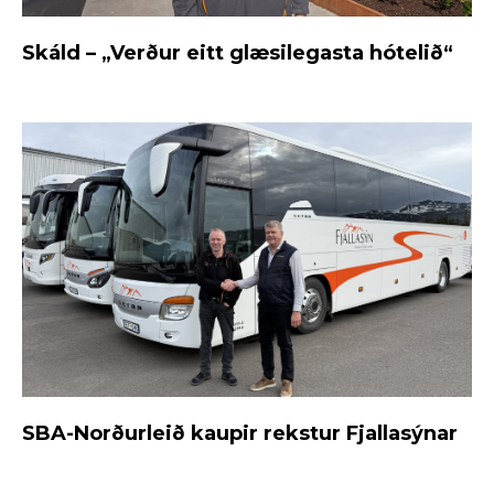
Skáld – „Verður eitt glæsilegasta hótelið“
SBA-Norðurleið kaupir rekstur Fjallasýnar