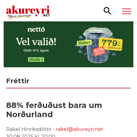
Leita
Fréttir
88% ferðuðust bara um
Norðurland
Rakel Hinriksdóttir -
rakel@akureyri.net
30.08.2025 kl. 20:00