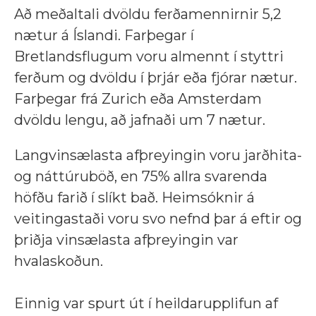
Að meðaltali dvöldu ferðamennirnir 5,2
nætur á Íslandi. Farþegar í
Bretlandsflugum voru almennt í styttri
ferðum og dvöldu í þrjár eða fjórar nætur.
Farþegar frá Zurich eða Amsterdam
dvöldu lengu, að jafnaði um 7 nætur.
Langvinsælasta afþreyingin voru jarðhita-
og náttúruböð, en 75% allra svarenda
höfðu farið í slíkt bað. Heimsóknir á
veitingastaði voru svo nefnd þar á eftir og
þriðja vinsælasta afþreyingin var
hvalaskoðun.
Einnig var spurt út í heildarupplifun af