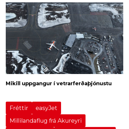
Mikill uppgangur í vetrarferðaþjónustu
Fréttir
easyJet
Millilandaflug frá Akureyri