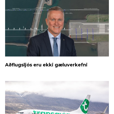
Aðflugsljós eru ekki gæluverkefni