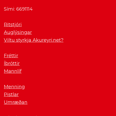
Sími: 6691114
Ritstjóri
Auglýsingar
Viltu styrkja Akureyri.net?
Fréttir
Íþróttir
Mannlíf
Menning
Pistlar
Umræðan