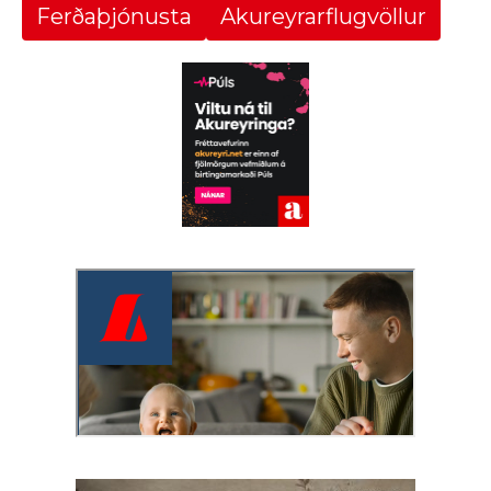
Ferðaþjónusta
Akureyrarflugvöllur