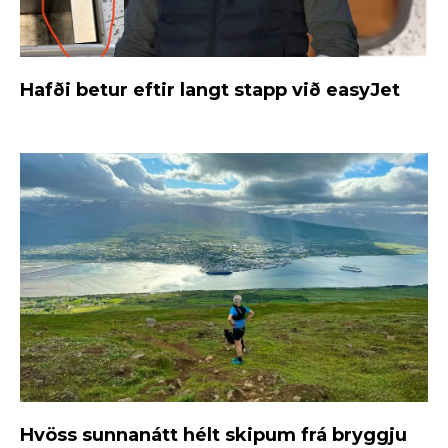
Hafði betur eftir langt stapp við easyJet
Hvöss sunnanátt hélt skipum frá bryggju