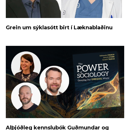
Grein um sýklasótt birt í Læknablaðinu
Alþjóðleg kennslubók Guðmundar og