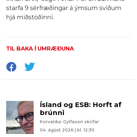
starfa 9 sérfræðingar á ýmsum sviðum
hjá miðstöðinni.
TIL BAKA Í UMRÆÐUNA
Ísland og ESB: Horft af
brúnni
Þorvaldur Gylfason skrifar
04. ágúst 2026 | kl. 12:30