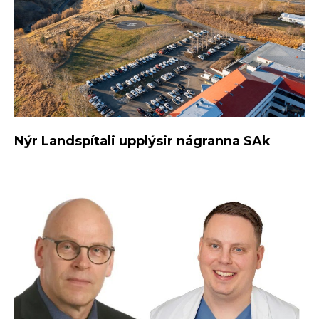
Nýr Landspítali upplýsir nágranna SAk