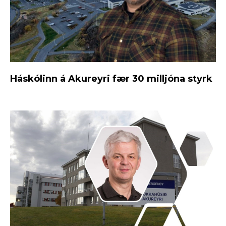
Háskólinn á Akureyri fær 30 milljóna styrk