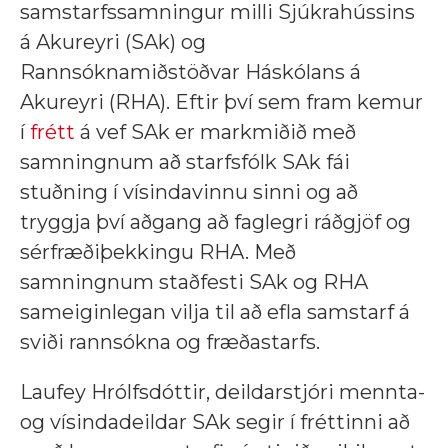
samstarfssamningur milli Sjúkrahússins
á Akureyri (SAk) og
Rannsóknamiðstöðvar Háskólans á
Akureyri (RHA). Eftir því sem fram kemur
í
frétt
á vef SAk er markmiðið með
samningnum að starfsfólk SAk fái
stuðning í vísindavinnu sinni og að
tryggja því aðgang að faglegri ráðgjöf og
sérfræðiþekkingu RHA. Með
samningnum staðfesti SAk og RHA
sameiginlegan vilja til að efla samstarf á
sviði rannsókna og fræðastarfs.
Laufey Hrólfsdóttir, deildarstjóri mennta-
og vísindadeildar SAk segir í fréttinni að