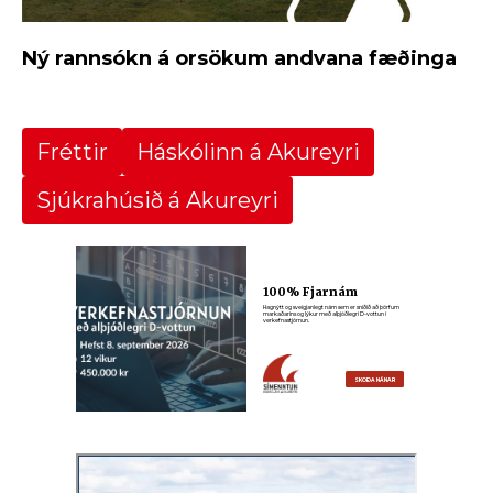
Ný rannsókn á orsökum andvana fæðinga
Fréttir
Háskólinn á Akureyri
Sjúkrahúsið á Akureyri