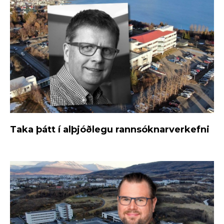
Taka þátt í alþjóðlegu rannsóknarverkefni