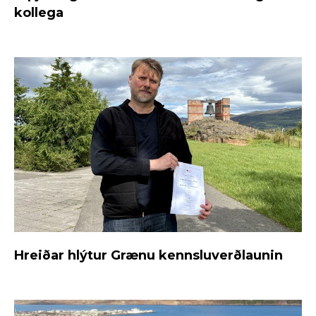
kollega
Hreiðar hlýtur Grænu kennsluverðlaunin