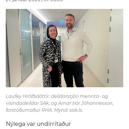
Laufey Hrólfsdóttir, deildarstjóri mennta- og
vísindadeildar SAk, og Arnar Þór Jóhannesson,
forstöðumaður RHA. Mynd: sak.is.
Nýlega var undirritaður