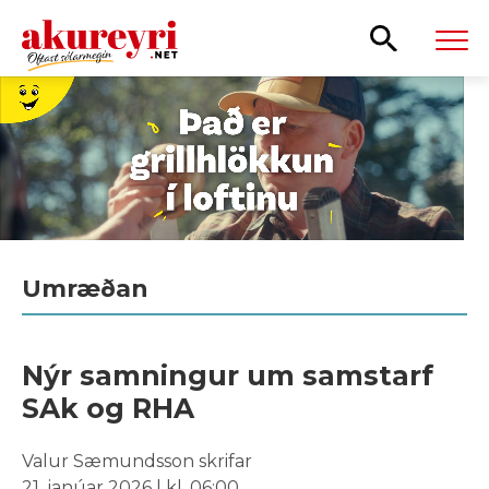
Leita
Umræðan
Nýr samningur um samstarf
SAk og RHA
Valur Sæmundsson skrifar
21. janúar 2026 | kl. 06:00