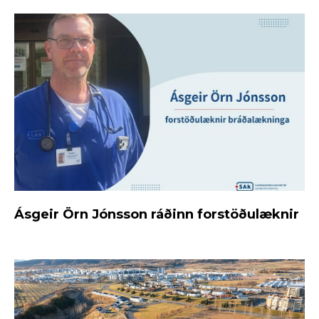
Ásgeir Örn Jónsson ráðinn forstöðulæknir