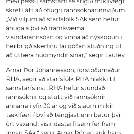
með þessu samstarfi sé stigið mikilvægt
skref í átt að öflugri rannsóknarinnviðum.
„Við viljum að starfsfólk SAk sem hefur
áhuga á því að framkvæma
vísindarannsókn og vinna að nýsköpun í
heilbrigðiskerfinu fái góðan stuðning til
að útfæra hugmyndir sínar,“ segir Laufey.
Arnar Þór Jóhannesson, forstöðumaður
RHA, segir að starfsfólk RHA hlakki til
samstarfsins. „RHA hefur stundað
rannsóknir og stutt við rannsóknir
annarra í yfir 30 ár og við sjáum mikil
tækifæri í því að tengjast enn betur því
ört vaxandi vísindastarfi sem fer fram
innan SAk,“ segir Arnar Þór en auk hans