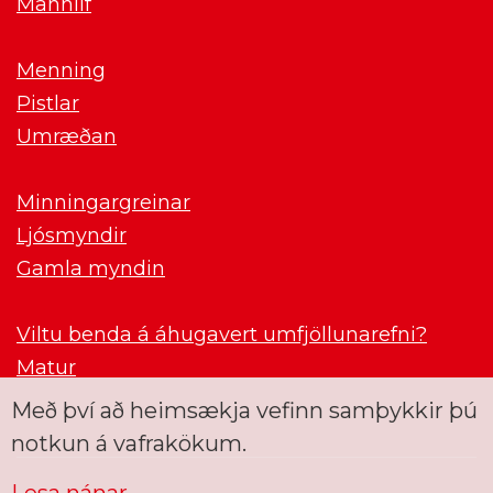
Mannlíf
Menning
Pistlar
Umræðan
Minningargreinar
Ljósmyndir
Gamla myndin
Viltu benda á áhugavert umfjöllunarefni?
Matur
Með því að heimsækja vefinn samþykkir þú
notkun á vafrakökum.