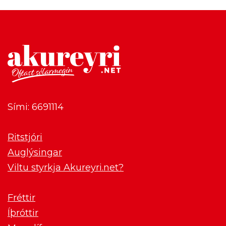
Sími: 6691114
Ritstjóri
Auglýsingar
Viltu styrkja Akureyri.net?
Fréttir
Íþróttir