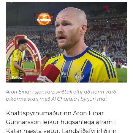
Aron Einar í sjónvarpsviðtali eftir að hann varð
bikarmeistari með Al Gharafa í byrjun maí.
Knattspyrnumaðurinn Aron Einar
Gunnarsson leikur hugsanlega áfram í
Katar næsta vetur. Landsliðsfyrirliðinn