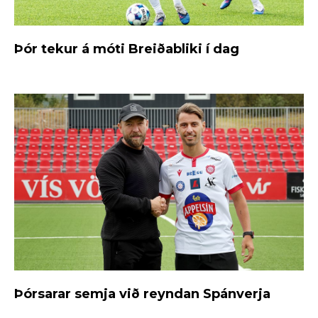
Þór tekur á móti Breiðabliki í dag
Þórsarar semja við reyndan Spánverja