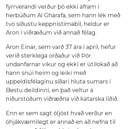
fyrrverandi verður þó ekki áfram í
herbúðum Al Gharafa, sem hann lék með
tvö síðustu keppnistímabil, heldur er
Aron í viðræðum við annað félag.
Aron Einar, sem varð 37 ára í apríl, hefur
verið sterklega orðaður við Þór
undanfarnar vikur og ekki er útilokað að
hann snúi heim og leiki með
uppeldisfélaginu síðari hluta sumars í
Bestu deildinni, en það veltur á
niðurstöðum viðræðna við katarska liðið.
Enn er sem sagt óljóst hvað verður en
óhjákvæmilegt er annað en að nefna til