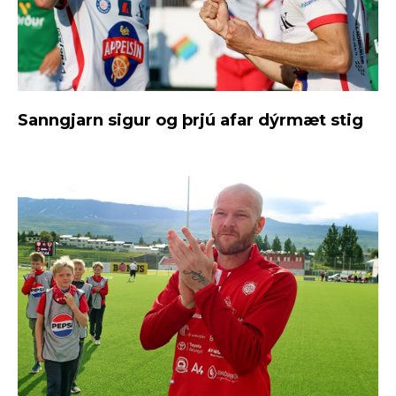
Sanngjarn sigur og þrjú afar dýrmæt stig