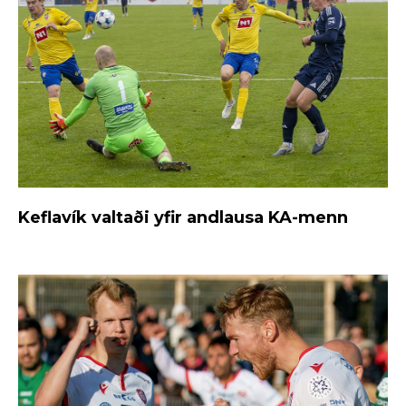
Keflavík valtaði yfir andlausa KA-menn