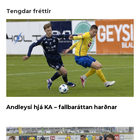
Tengdar fréttir
Andleysi hjá KA – fallbaráttan harðnar