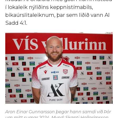
í lokaleik nýliðins keppnistímabils,
bikaúrslitaleiknum, þar sem liðið vann Al
Sadd 4:1.
Aron Einar Gunnarsson þegar hann samdi við Þór
um mitt sumar 2024. Mynd: Skapti Hallgrímsson