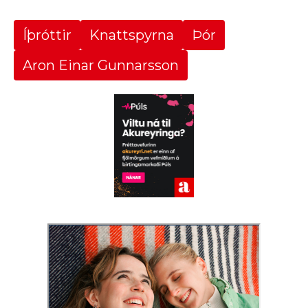
Íþróttir
Knattspyrna
Þór
Aron Einar Gunnarsson