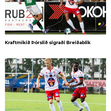
Kraftmikið Þórslið sigraði Breiðablik