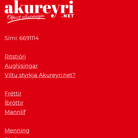
Sími: 6691114
Ritstjóri
Auglýsingar
Viltu styrkja Akureyri.net?
Fréttir
Íþróttir
Mannlíf
Menning