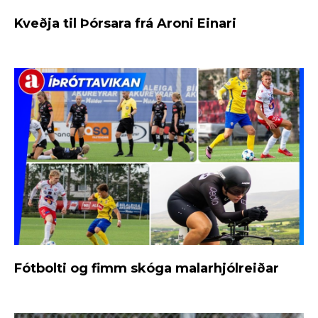
Kveðja til Þórsara frá Aroni Einari
Fótbolti og fimm skóga malarhjólreiðar