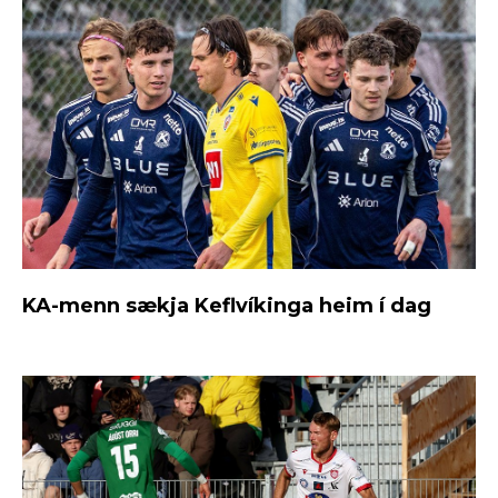
KA-menn sækja Keflvíkinga heim í dag