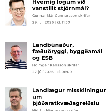
Hvernig lögum við
vanstillt stjórnmál?
Gunnar Már Gunnarsson skrifar
29. júlí 2026 | kl. 11:30
Landbúnaður,
fæðuöryggi, byggðamál
og ESB
Hólmgeir Karlsson skrifar
27. júlí 2026 | kl. 06:00
Landlægur misskilningur
um
þjóðaratkvæðagreiðslu
Hjörtur Hjartarson skrifar