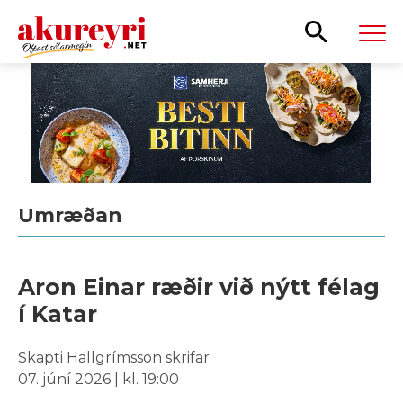
Leita
Umræðan
Aron Einar ræðir við nýtt félag
í Katar
Skapti Hallgrímsson skrifar
07. júní 2026 | kl. 19:00