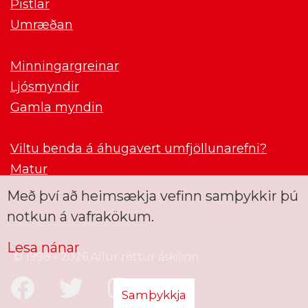
Pistlar
Umræðan
Minningargreinar
Ljósmyndir
Gamla myndin
Viltu benda á áhugavert umfjöllunarefni?
Matur
Með því að heimsækja vefinn samþykkir þú
notkun á vafrakökum.
Lesa nánar
© 1998 - 2026 Allur réttur áskilinn
Samþykkja