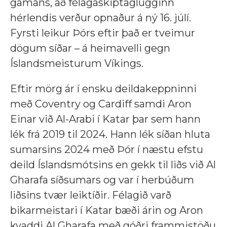
gamans, að félagaskiptaglugginn
hérlendis verður opnaður á ný 16. júlí.
Fyrsti leikur Þórs eftir það er tveimur
dögum síðar – á heimavelli gegn
Íslandsmeisturum Víkings.
Eftir mörg ár í ensku deildakeppninni
með Coventry og Cardiff samdi Aron
Einar við Al-Arabi í Katar þar sem hann
lék frá 2019 til 2024. Hann lék síðan hluta
sumarsins 2024 með Þór í næstu efstu
deild Íslandsmótsins en gekk til liðs við Al
Gharafa síðsumars og var í herbúðum
liðsins tvær leiktíðir. Félagið varð
bikarmeistari í Katar bæði árin og Aron
kvaddi Al Gharafa með góðri frammistöðu