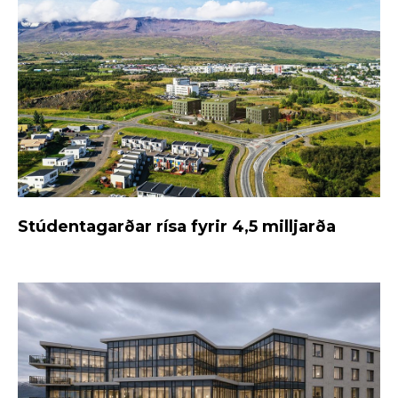
Stúdentagarðar rísa fyrir 4,5 milljarða