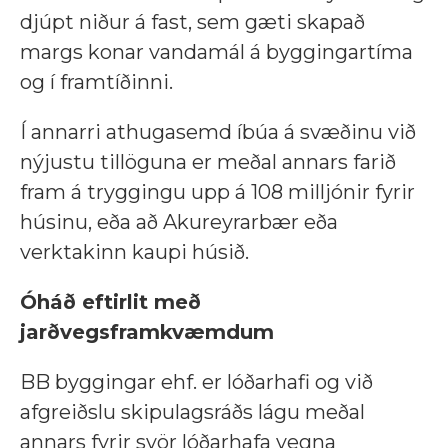
djúpt niður á fast, sem gæti skapað
margs konar vandamál á byggingartíma
og í framtíðinni.
Í annarri athugasemd íbúa á svæðinu við
nýjustu tillöguna er meðal annars farið
fram á tryggingu upp á 108 milljónir fyrir
húsinu, eða að Akureyrarbær eða
verktakinn kaupi húsið.
Óháð eftirlit með
jarðvegsframkvæmdum
BB byggingar ehf. er lóðarhafi og við
afgreiðslu skipulagsráðs lágu meðal
annars fyrir svör lóðarhafa vegna