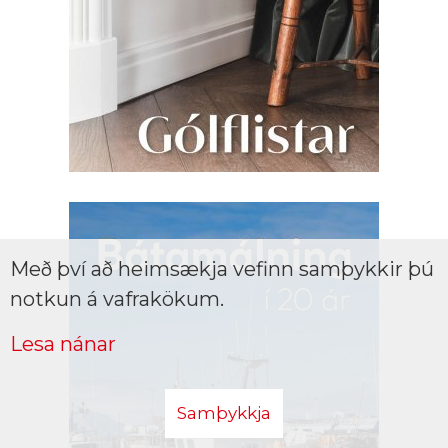
Með því að heimsækja vefinn samþykkir þú
notkun á vafrakökum.
Lesa nánar
Samþykkja