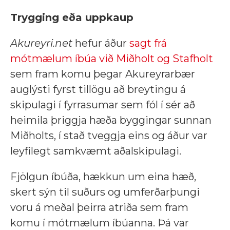
Trygging eða uppkaup
Akureyri.net
hefur áður
sagt frá
mótmælum íbúa við Miðholt og Stafholt
sem fram komu þegar Akureyrarbær
auglýsti fyrst tillögu að breytingu á
skipulagi í fyrrasumar sem fól í sér að
heimila þriggja hæða byggingar sunnan
Miðholts, í stað tveggja eins og áður var
leyfilegt samkvæmt aðalskipulagi.
Fjölgun íbúða, hækkun um eina hæð,
skert sýn til suðurs og umferðarþungi
voru á meðal þeirra atriða sem fram
komu í mótmælum íbúanna. Þá var