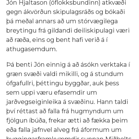
Jón Hjaltason (óflokksbundinn) atkvæði
gegn ákvörðun skipulagsráðs og bókaði
þá meðal annars að um stórvægilega
breytingu frá gildandi deiliskipulagi væri
að ræða, eins og bent hafi verið á í
athugasemdum.
Þá benti Jón einnig á að ásókn verktaka í
græn svæði valdi mikilli, og á stundum
öfgafullri, þéttingu byggðar, auk þess
sem uppi væru efasemdir um
jarðvegseiginleika á svæðinu. Hann taldi
því réttast að falla frá hugmyndum um
fjölgun íbúða, frekar ætti að fækka þeim
eða falla jafnvel alveg frá áformum um
byggingarframkvæmdir sunnan Miðholts.