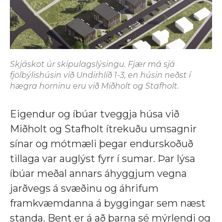
Skjáskot úr skipulagslýsingu. Fjær má sjá
fjölbýlishúsin við Undirhlíð 1-3, en húsin neðst í
hægra horninu eru við Miðholt og Stafholt.
Eigendur og íbúar tveggja húsa við
Miðholt og Stafholt ítrekuðu umsagnir
sínar og mótmæli þegar endurskoðuð
tillaga var auglýst fyrr í sumar. Þar lýsa
íbúar meðal annars áhyggjum vegna
jarðvegs á svæðinu og áhrifum
framkvæmdanna á byggingar sem næst
standa. Bent er á að þarna sé mýrlendi og