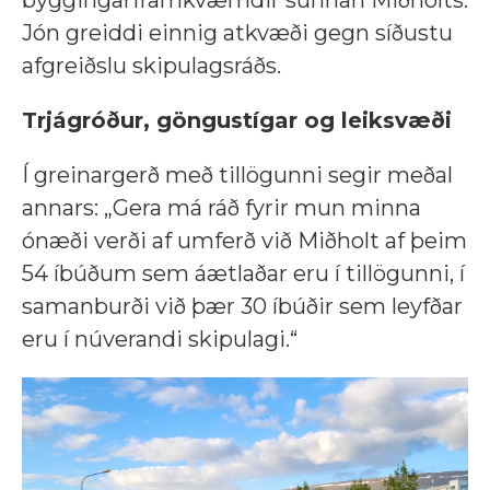
Jón greiddi einnig atkvæði gegn síðustu
afgreiðslu skipulagsráðs.
Trjágróður, göngustígar og leiksvæði
Í greinargerð með tillögunni segir meðal
annars: „Gera má ráð fyrir mun minna
ónæði verði af umferð við Miðholt af þeim
54 íbúðum sem áætlaðar eru í tillögunni, í
samanburði við þær 30 íbúðir sem leyfðar
eru í núverandi skipulagi.“