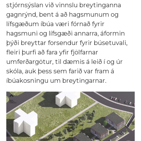
stjórnsýslan við vinnslu breytinganna
gagnrýnd, bent á að hagsmunum og
lífsgæðum íbúa væri fórnað fyrir
hagsmuni og lífsgæði annarra, áformin
þýði breyttar forsendur fyrir búsetuvali,
fleiri þurfi að fara yfir fjölfarnar
umferðargötur, til dæmis á leið í og úr
skóla, auk þess sem farið var fram á
íbúakosningu um breytingarnar.