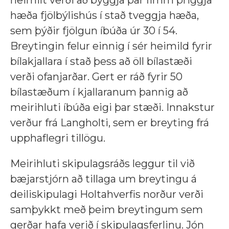
hæða fjölbýlishús í stað tveggja hæða,
sem þýðir fjölgun íbúða úr 30 í 54.
Breytingin felur einnig í sér heimild fyrir
bílakjallara í stað þess að öll bílastæði
verði ofanjarðar. Gert er ráð fyrir 50
bílastæðum í kjallaranum þannig að
meirihluti íbúða eigi þar stæði. Innakstur
verður frá Langholti, sem er breyting frá
upphaflegri tillögu.
Meirihluti skipulagsráðs leggur til við
bæjarstjórn að tillaga um breytingu á
deiliskipulagi Holtahverfis norður verði
samþykkt með þeim breytingum sem
gerðar hafa verið í skipulagsferlinu. Jón