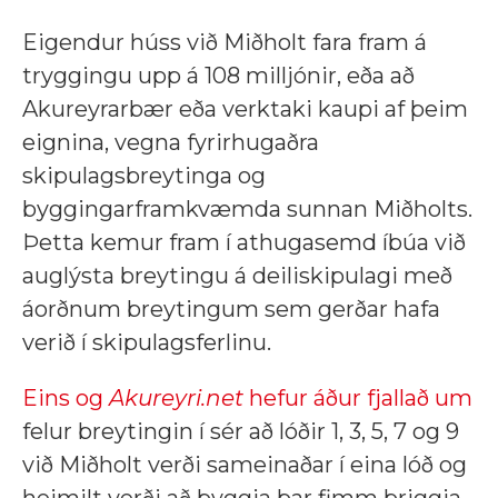
Eigendur húss við Miðholt fara fram á
tryggingu upp á 108 milljónir, eða að
Akureyrarbær eða verktaki kaupi af þeim
eignina, vegna fyrirhugaðra
skipulagsbreytinga og
byggingarframkvæmda sunnan Miðholts.
Þetta kemur fram í athugasemd íbúa við
auglýsta breytingu á deiliskipulagi með
áorðnum breytingum sem gerðar hafa
verið í skipulagsferlinu.
Eins og
Akureyri.net
hefur áður fjallað um
felur breytingin í sér að lóðir 1, 3, 5, 7 og 9
við Miðholt verði sameinaðar í eina lóð og
heimilt verði að byggja þar fimm þriggja