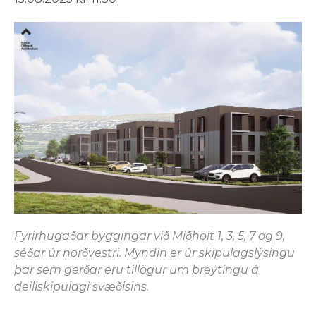
Fyrirhugaðar byggingar við Miðholt 1, 3, 5, 7 og 9,
séðar úr norðvestri. Myndin er úr skipulagslýsingu
þar sem gerðar eru tillögur um breytingu á
deiliskipulagi svæðisins.