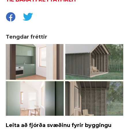
Tengdar fréttir
Leita að fjórða svæðinu fyrir byggingu