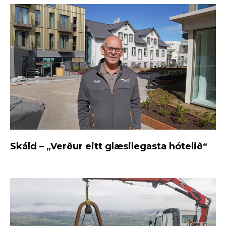
Skáld – „Verður eitt glæsilegasta hótelið“