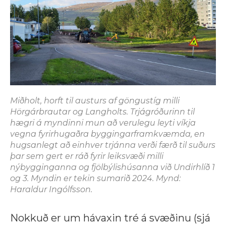
Miðholt, horft til austurs af göngustíg milli
Hörgárbrautar og Langholts. Trjágróðurinn til
hægri á myndinni mun að verulegu leyti víkja
vegna fyrirhugaðra byggingarframkvæmda, en
hugsanlegt að einhver trjánna verði færð til suðurs
þar sem gert er ráð fyrir leiksvæði milli
nýbygginganna og fjölbýlishúsanna við Undirhlíð 1
og 3. Myndin er tekin sumarið 2024. Mynd:
Haraldur Ingólfsson.
Nokkuð er um hávaxin tré á svæðinu (sjá