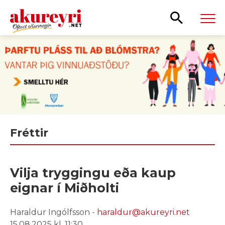
Leita
Fréttir
Vilja tryggingu eða kaup
eignar í Miðholti
Haraldur Ingólfsson -
haraldur@akureyri.net
15.08.2025 kl. 11:30