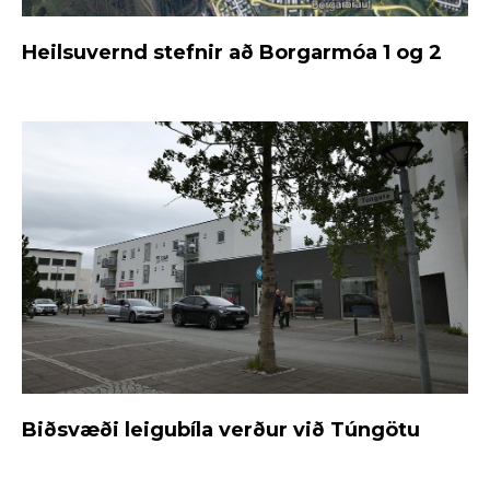
Heilsuvernd stefnir að Borgarmóa 1 og 2
Biðsvæði leigubíla verður við Túngötu