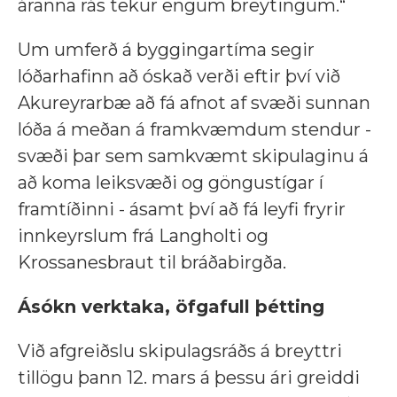
áranna rás tekur engum breytingum.“
Um umferð á byggingartíma segir
lóðarhafinn að óskað verði eftir því við
Akureyrarbæ að fá afnot af svæði sunnan
lóða á meðan á framkvæmdum stendur -
svæði þar sem samkvæmt skipulaginu á
að koma leiksvæði og göngustígar í
framtíðinni - ásamt því að fá leyfi fryrir
innkeyrslum frá Langholti og
Krossanesbraut til bráðabirgða.
Ásókn verktaka, öfgafull þétting
Við afgreiðslu skipulagsráðs á breyttri
tillögu þann 12. mars á þessu ári greiddi