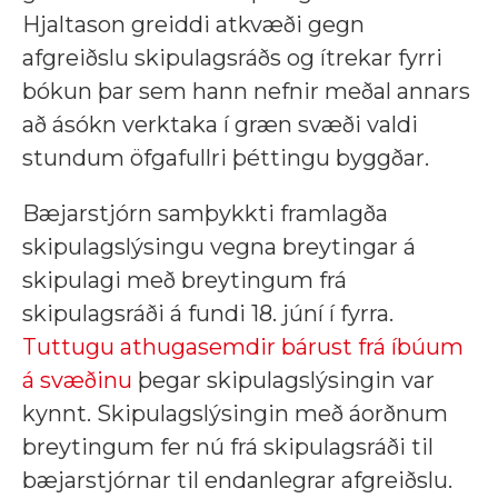
Hjaltason greiddi atkvæði gegn
afgreiðslu skipulagsráðs og ítrekar fyrri
bókun þar sem hann nefnir meðal annars
að ásókn verktaka í græn svæði valdi
stundum öfgafullri þéttingu byggðar.
Bæjarstjórn samþykkti framlagða
skipulagslýsingu vegna breytingar á
skipulagi með breytingum frá
skipulagsráði á fundi 18. júní í fyrra.
Tuttugu athugasemdir bárust frá íbúum
á svæðinu
þegar skipulagslýsingin var
kynnt. Skipulagslýsingin með áorðnum
breytingum fer nú frá skipulagsráði til
bæjarstjórnar til endanlegrar afgreiðslu.