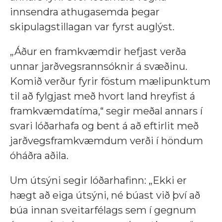
innsendra athugasemda þegar
skipulagstillagan var fyrst auglýst.
„Áður en framkvæmdir hefjast verða
unnar jarðvegsrannsóknir á svæðinu.
Komið verður fyrir föstum mælipunktum
til að fylgjast með hvort land hreyfist á
framkvæmdatíma,“ segir meðal annars í
svari lóðarhafa og bent á að eftirlit með
jarðvegsframkvæmdum verði í höndum
óháðra aðila.
Um útsýni segir lóðarhafinn: „Ekki er
hægt að eiga útsýni, né búast við því að
búa innan sveitarfélags sem í gegnum