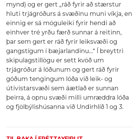
mynd) og er gert „ráð fyrir að stærstur
hluti trjágróðurs á svæðinu muni víkja, en
einnig er sá möguleiki fyrir hendi að
einhver tré yrðu færð sunnar á reitinn,
þar sem gert er ráð fyrir leiksvæði og
gangstígum í bæjarlandinu…“ Í breyttri
skipulagstillögu er sett kvöð um
trjágróður á lóðunum og gert ráð fyrir
góðum tengingum lóða við leik- og
útivistarsvæði sem áætlað er sunnan
þeirra, á opnu svæði milli umræddra lóða
og fjölbýlishúsanna við Undirhlíð 1 og 3.
TIL BAKA Í FRÉTTAYFIRLIT