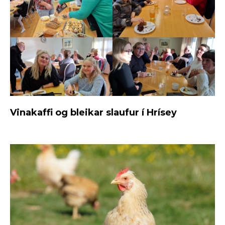
Vinakaffi og bleikar slaufur í Hrísey