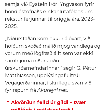
semja við Eystein Þóri Yngvason fyrir
hönd óstofnaðs einkahlutafélags um
rekstur ferjunnar til þriggja ára, 2023-
2025.
„Niðurstaðan kom okkur á óvart, við
höfðum skoðað málið mjög vandlega og
vorum með lögfræðiálit sem var ekki
samhljóma niðurstöðu
úrskurðarnefndarinnar,“ segir G. Pétur
Matthíasson, upplýsingafulltrúi
Vegagerðarinnar, í skriflegu svari við
fyrirspurn frá
Akureyri.net.
Ákvörðun felld úr gildi – tvær
milljónir í málskostnað |