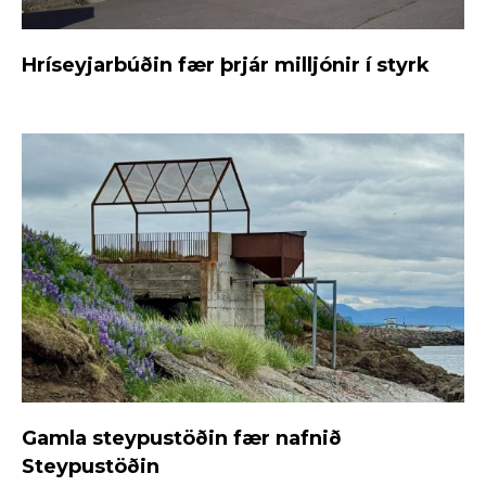
Hríseyjarbúðin fær þrjár milljónir í styrk
Gamla steypustöðin fær nafnið
Steypustöðin