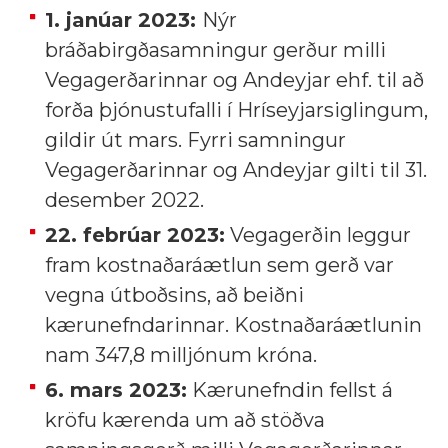
1. janúar 2023:
Nýr
bráðabirgðasamningur gerður milli
Vegagerðarinnar og Andeyjar ehf. til að
forða þjónustufalli í Hríseyjarsiglingum,
gildir út mars. Fyrri s
amningur
Vegagerðarinnar og Andeyjar gilti til 31.
desember 2022.
22. febrúar 2023:
Vegagerðin leggur
fram kostnaðaráætlun sem gerð var
vegna útboðsins, að beiðni
kærunefndarinnar. Kostnaðaráætlunin
nam 347,8 milljónum króna.
6. mars 2023:
Kærunefndin fellst á
kröfu kærenda um að stöðva