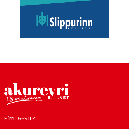
Sími: 6691114