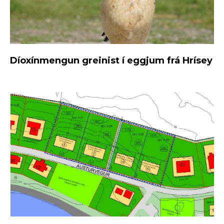
Díoxínmengun greinist í eggjum frá Hrísey