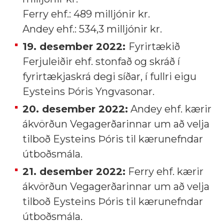
Ferry ehf.: 489 milljónir kr.
Andey ehf.: 534,3 milljónir kr.
19. desember 2022:
Fyrirtækið
Ferjuleiðir ehf. stonfað og skráð í
fyrirtækjaskrá degi síðar, í fullri eigu
Eysteins Þóris Yngvasonar.
20. desember 2022:
Andey ehf. kærir
ákvörðun Vegagerðarinnar um að velja
tilboð Eysteins Þóris til kærunefndar
útboðsmála.
21. desember 2022:
Ferry ehf. kærir
ákvörðun Vegagerðarinnar um að velja
tilboð Eysteins Þóris til kærunefndar
útboðsmála.