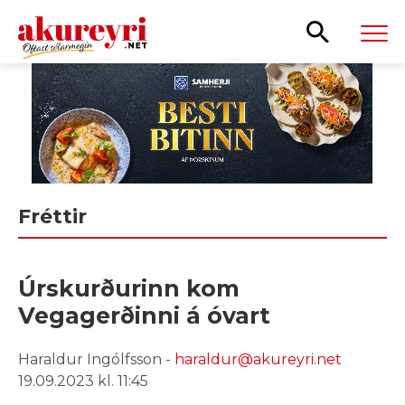
Leita
Fréttir
Úrskurðurinn kom
Vegagerðinni á óvart
Haraldur Ingólfsson -
haraldur@akureyri.net
19.09.2023 kl. 11:45