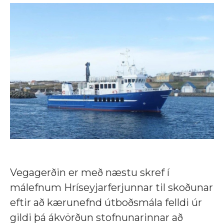
Vegagerðin er með næstu skref í
málefnum Hríseyjarferjunnar til skoðunar
eftir að kærunefnd útboðsmála felldi úr
gildi þá ákvörðun stofnunarinnar að