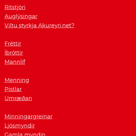
Ritstjóri
Auglýsingar
Viltu styrkja Akureyri.net?
Fréttir
Íþróttir
Mannlíf
Menning
Pistlar
Umræðan
Minningargreinar
Ljósmyndir
Gamla myndin