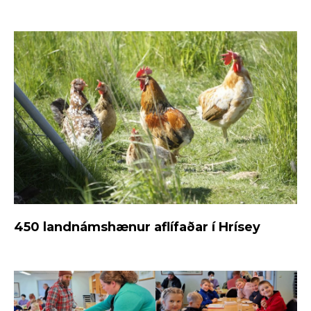
450 landnámshænur aflífaðar í Hrísey