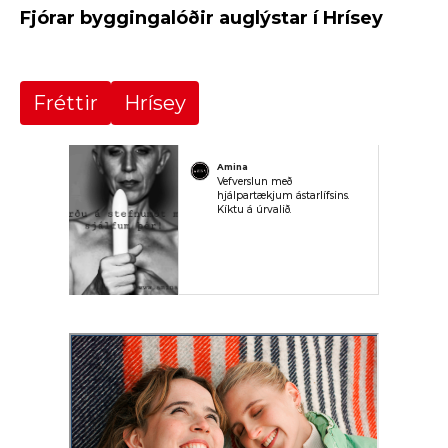
Fjórar byggingalóðir auglýstar í Hrísey
Fréttir
Hrísey