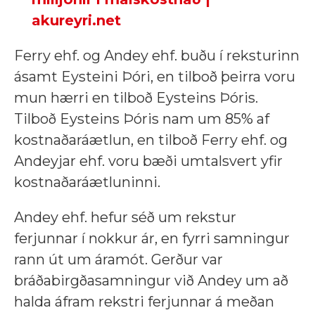
akureyri.net
Ferry ehf. og Andey ehf. buðu í reksturinn
ásamt Eysteini Þóri, en tilboð þeirra voru
mun hærri en tilboð Eysteins Þóris.
Tilboð Eysteins Þóris nam um 85% af
kostnaðaráætlun, en tilboð Ferry ehf. og
Andeyjar ehf. voru bæði umtalsvert yfir
kostnaðaráætluninni.
Andey ehf. hefur séð um rekstur
ferjunnar í nokkur ár, en fyrri samningur
rann út um áramót. Gerður var
bráðabirgðasamningur við Andey um að
halda áfram rekstri ferjunnar á meðan