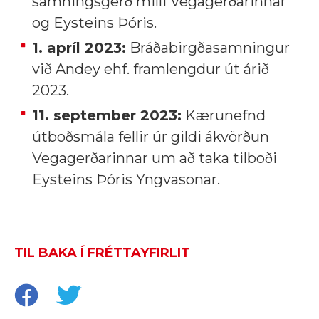
samningsgerð milli Vegagerðarinnar
og Eysteins Þóris.
1. apríl 2023:
Bráðabirgðasamningur
við Andey ehf. framlengdur út árið
2023.
11. september 2023:
Kærunefnd
útboðsmála fellir úr gildi ákvörðun
Vegagerðarinnar um að taka tilboði
Eysteins Þóris Yngvasonar.
TIL BAKA Í FRÉTTAYFIRLIT