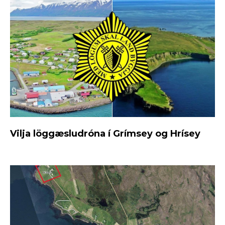
Vilja löggæsludróna í Grímsey og Hrísey