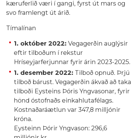
kæruferlið væri í gangi, fyrst út mars og
svo framlengt út árið.
Tímalínan
1.
október 2022:
Vegagerðin auglýsir
eftir tilboðum í rekstur
Hríseyjarferjunnar fyrir árin 2023-2025.
1. desember 2022:
Tilboð opnuð. Þrjú
tilboð bárust. Vegagerðin ákvað að taka
tilboði Eysteins Þóris Yngvasonar, fyrir
hönd óstofnaðs einkahlutafélags.
Kostnaðaráætlun var 347,8 milljónir
króna.
Eysteinn Þórir Yngvason:
296,6
milljónir kr.