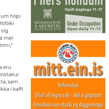
tórum hópi
fsfólki
 sig
já mér
tími,“
a eru
einstakur
tta, sem
ka í kaffi