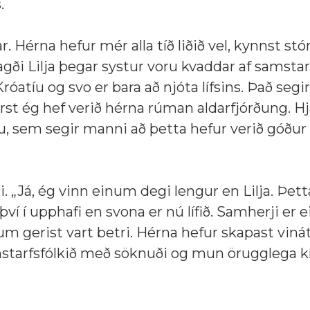
.
r. Hérna hefur mér alla tíð liðið vel, kynnst s
gði Lilja þegar systur voru kvaddar af samstar
róatíu og svo er bara að njóta lífsins. Það segir
 fyrst ég hef verið hérna rúman aldarfjórðung. H
nu, sem segir manni að þetta hefur verið góður 
i.
„Já, ég vinn einum degi lengur en Lilja. Þett
því í upphafi en svona er nú lífið. Samherji er 
m gerist vart betri. Hérna hefur skapast viná
mstarfsfólkið með söknuði og mun örugglega kík