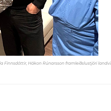
ja Finnsdóttir, Hákon Rúnarsson framleiðslustjóri landv