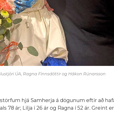
ustjóri ÚA, Ragna Finnsdóttir og Hákon Rúnarsson
 störfum hjá Samherja á dögunum eftir að hafa
s 78 ár; Lilja í 26 ár og Ragna í 52 ár. Greint er