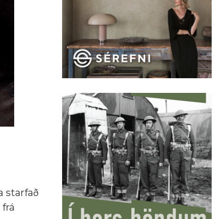
 starfað
 frá