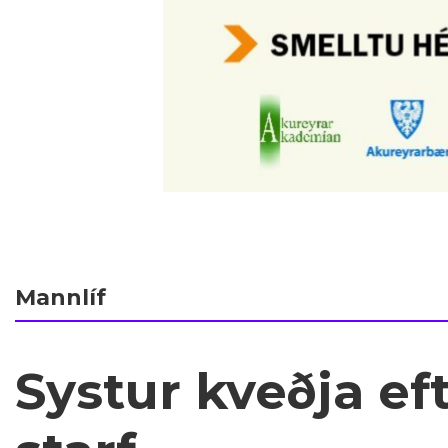
Mannlíf
Systur kveðja ef