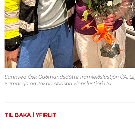
Sunnvea Ósk Guðmundsdóttir framleiðslustjóri ÚA, Lil
Samherja og Jakob Atlason vinnslustjóri ÚA.
TIL BAKA Í YFIRLIT