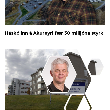
Háskólinn á Akureyri fær 30 milljóna styrk