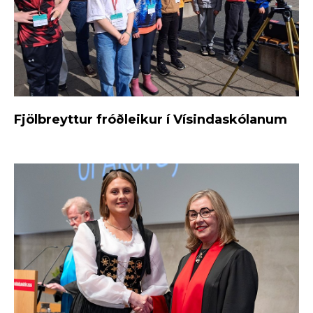
Fjölbreyttur fróðleikur í Vísindaskólanum