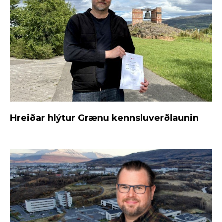
Hreiðar hlýtur Grænu kennsluverðlaunin