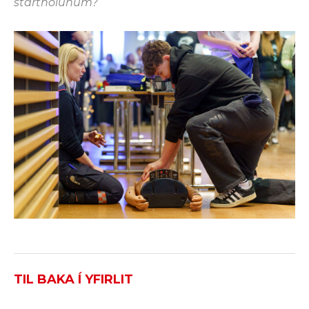
startholunum?
TIL BAKA Í YFIRLIT