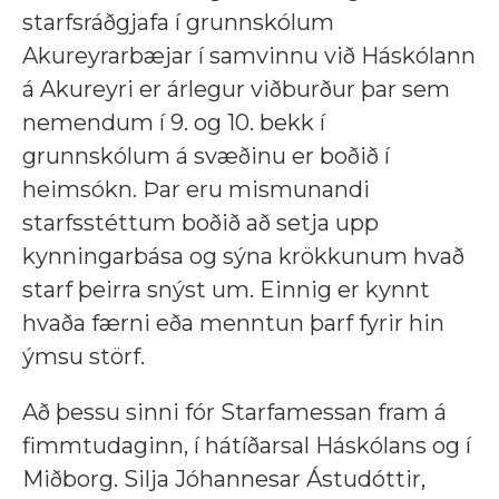
starfsráðgjafa í grunnskólum
Akureyrarbæjar í samvinnu við Háskólann
á Akureyri er árlegur viðburður þar sem
nemendum í 9. og 10. bekk í
grunnskólum á svæðinu er boðið í
heimsókn. Þar eru mismunandi
starfsstéttum boðið að setja upp
kynningarbása og sýna krökkunum hvað
starf þeirra snýst um. Einnig er kynnt
hvaða færni eða menntun þarf fyrir hin
ýmsu störf.
Að þessu sinni fór Starfamessan fram á
fimmtudaginn, í hátíðarsal Háskólans og í
Miðborg. Silja Jóhannesar Ástudóttir,