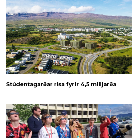
Stúdentagarðar rísa fyrir 4,5 milljarða