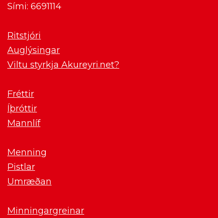
Sími: 6691114
Ritstjóri
Auglýsingar
Viltu styrkja Akureyri.net?
Fréttir
Íþróttir
Mannlíf
Menning
Pistlar
Umræðan
Minningargreinar