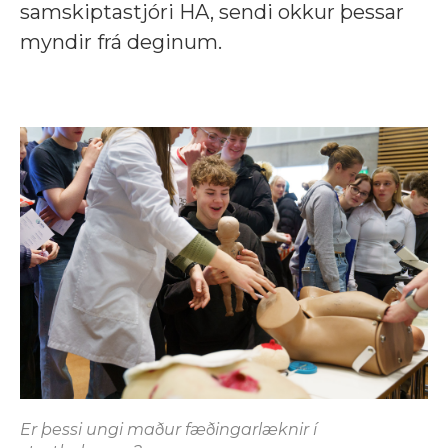
samskiptastjóri HA, sendi okkur þessar
myndir frá deginum.
Er þessi ungi maður fæðingarlæknir í