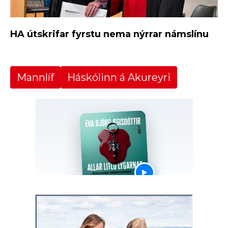
HA útskrifar fyrstu nema nýrrar námslínu
Mannlíf
Háskólinn á Akureyri