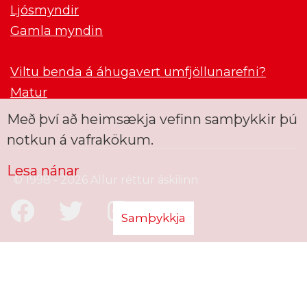
Ljósmyndir
Gamla myndin
Viltu benda á áhugavert umfjöllunarefni?
Matur
Með því að heimsækja vefinn samþykkir þú
notkun á vafrakökum.
Lesa nánar
© 1998 - 2026 Allur réttur áskilinn
Samþykkja