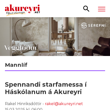
Leita
Mannlíf
Spennandi starfamessa í
Háskólanum á Akureyri
Rakel Hinriksdóttir -
rakel@akureyri.net
15.03.2025 kl. 06:00