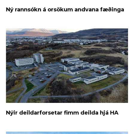
Ný rannsókn á orsökum andvana fæðinga
Nýir deildarforsetar fimm deilda hjá HA