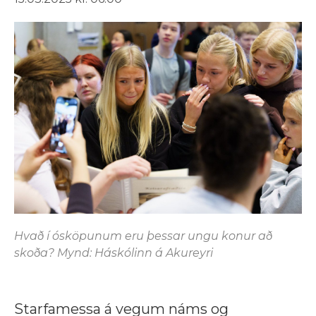
Hvað í ósköpunum eru þessar ungu konur að
skoða? Mynd: Háskólinn á Akureyri
Starfamessa á vegum náms og