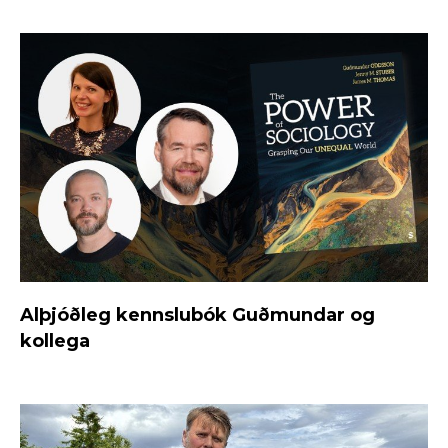
Alþjóðleg kennslubók Guðmundar og
kollega