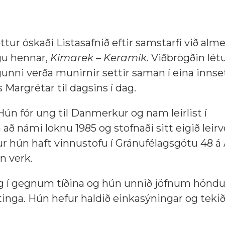
dóttur óskaði Listasafnið eftir samstarfi við al
gu hennar,
Kimarek – Keramik
. Viðbrögðin lét
ngunni verða munirnir settir saman í eina inns
s Margrétar til dagsins í dag.
Hún fór ung til Danmerkur og nam leirlist í
að námi loknu 1985 og stofnaði sitt eigið leirv
r hún haft vinnustofu í Gránufélagsgötu 48 á 
n verk.
leg í gegnum tíðina og hún unnið jöfnum hönd
ytinga. Hún hefur haldið einkasýningar og tekið