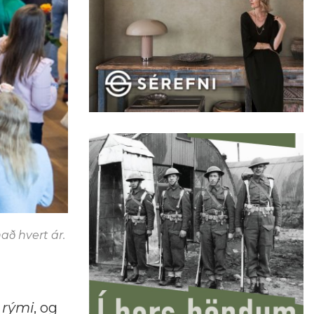
að hvert ár.
 rými
, og