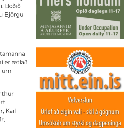
i. Boðið
u Björgu
istamanna
i er ætlað
r um
rthur
rt
r, Karl
r,