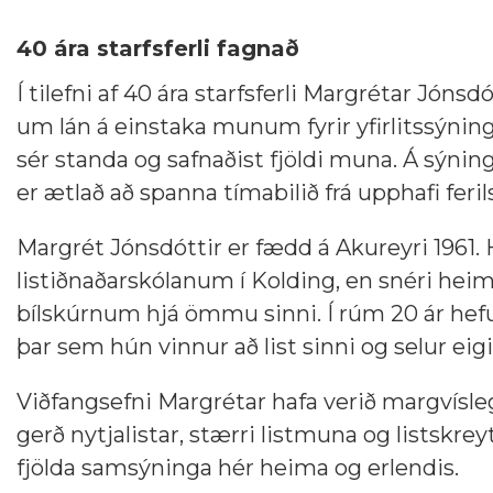
40 ára starfsferli fagnað
Í tilefni af 40 ára starfsferli Margrétar Jóns
um lán á einstaka munum fyrir yfirlitssýnin
sér standa og safnaðist fjöldi muna. Á sýni
er ætlað að spanna tímabilið frá upphafi feril
Margrét Jónsdóttir er fædd á Akureyri 1961. 
listiðnaðarskólanum í Kolding, en snéri heim 
bílskúrnum hjá ömmu sinni. Í rúm 20 ár hefu
þar sem hún vinnur að list sinni og selur eigi
Viðfangsefni Margrétar hafa verið margvís
gerð nytjalistar, stærri listmuna og listskre
fjölda samsýninga hér heima og erlendis.