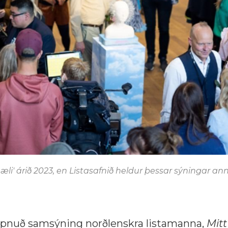
' árið 2023, en Listasafnið heldur þessar sýningar ann
 opnuð samsýning norðlenskra listamanna,
Mitt