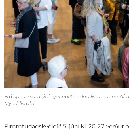
Frá opnun samsýningar norðlenskra listamanna 'Afmæli
Mynd: listak.is
Fimmtudagskvöldið 5. júní kl. 20-22 verður