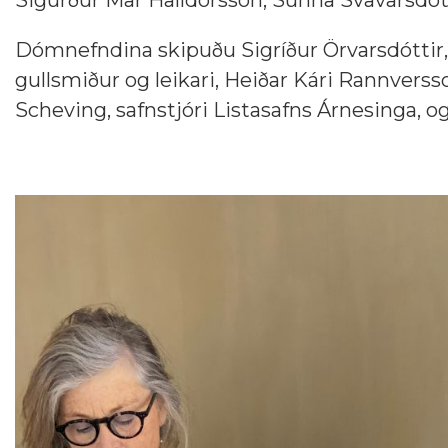
Sigurður Mar Halldórsson, Sunna Svavarsdót
Dómnefndina skipuðu Sigríður Örvarsdóttir, s
gullsmiður og leikari, Heiðar Kári Rannversso
Scheving, safnstjóri Listasafns Árnesinga, og