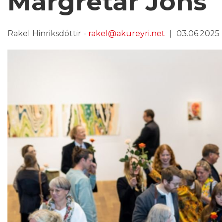
Margrétar Jóns
Rakel Hinriksdóttir -
rakel@akureyri.net
03.06.2025 k