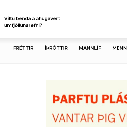
Viltu benda á áhugavert
umfjöllunarefni?
FRÉTTIR
ÍÞRÓTTIR
MANNLÍF
MENN