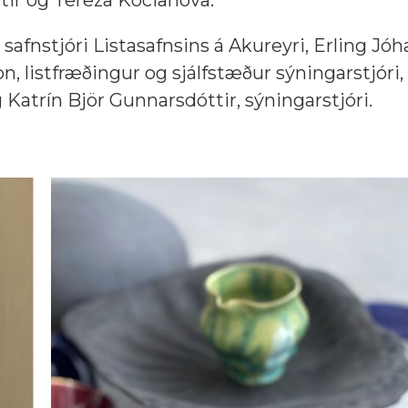
tir og Tereza Kocianova.
afnstjóri Listasafnsins á Akureyri, Erling Jó
n, listfræðingur og sjálfstæður sýningarstjóri, 
 Katrín Björ Gunnarsdóttir, sýningarstjóri.