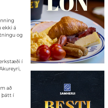
menning
u ekki á
etningu og
erkstæði í
Akureyri,
um að
 þátt í