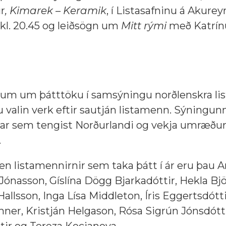
r
, Kimarek – Keramik
, í Listasafninu á Akureyr
kl. 20.45 og leiðsögn um
Mitt rými
með Katrín
sóknum um þátttöku í samsýningu norðlenskra l
u valin verk eftir sautján listamenn. Sýningunn
istar sem tengist Norðurlandi og vekja umræðu
.
 listamennirnir sem taka þátt í ár eru þau A
 Jónasson, Gíslína Dögg Bjarkadóttir, Hekla Bjö
allsson, Inga Lísa Middleton, Íris Eggertsdótti
ner, Kristján Helgason, Rósa Sigrún Jónsdótti