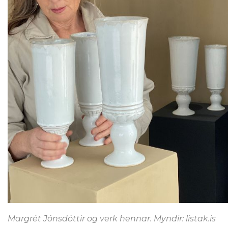
Margrét Jónsdóttir og verk hennar. Myndir: listak.is