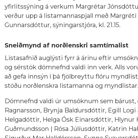
yfirlitssýning á verkum Margrétar Jónsdóttu
verður upp á listamannaspjall með Margréti 
Gunnarsdóttur, sýningarstjóra, kl. 21.15.
Sneiðmynd af norðlenskri samtímalist
Listasafnið auglýsti fyrr á árinu eftir um
og sérstök dómnefnd valdi inn verk. Alls vor
að gefa innsýn í þá fjölbreyttu flóru myndl
stöðu norðlenskra listamanna og myndlistar
Dómnefnd valdi úr umsóknum sem bárust, en
Ragnarsson, Brynja Baldursdóttir, Egill Logi
Helgadóttir, Helga Ósk Einarsdóttir, Hlynur H
Guðmundsson | Rósa Júlíusdóttir, Katrin Hah