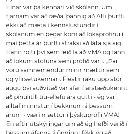
Einar var þá kennari við skólann. Um
fjarnám var að ræða, þannig að Atli þurfti
ekki að mæta í kennslustundir í
skólanum en þegar kom að lokaprófinu í
maí þetta ár þurfti stráksi að láta sjá sig.
Hann rölti því sem leið lá að VMA og fann
að lokum stofuna sem prófið var í. „Þar
voru samnemendur mínir mættir sem
og yfirsetukennari. Flestir ráku upp stór
augu því auðvitað var afar fjarstæðukennt
að pínulítill tíu-ellefu ára gutti - ég var
alltaf minnstur í bekknum á þessum
árum - væri mættur í þýskupróf í VMA!
En eftir útskýringar um að ég hefði verið í
þessum áfanga á önninni fékk ég að