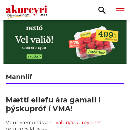
Leita
Mannlíf
Mætti ellefu ára gamall í
þýskupróf í VMA!
Valur Sæmundsson -
valur@akureyri.net
04.11.2025 kl. 15:45