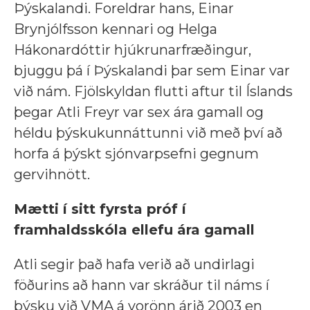
Þýskalandi. Foreldrar hans, Einar
Brynjólfsson kennari og Helga
Hákonardóttir hjúkrunarfræðingur,
bjuggu þá í Þýskalandi þar sem Einar var
við nám. Fjölskyldan flutti aftur til Íslands
þegar Atli Freyr var sex ára gamall og
héldu þýskukunnáttunni við með því að
horfa á þýskt sjónvarpsefni gegnum
gervihnött.
Mætti í sitt fyrsta próf í
framhaldsskóla ellefu ára gamall
Atli segir það hafa verið að undirlagi
föðurins að hann var skráður til náms í
þýsku við VMA á vorönn árið 2003 en