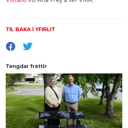
Viðtalið
við Atla Frey á vef VMA.
TIL BAKA Í YFIRLIT
Tengdar fréttir