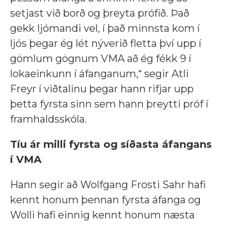
setjast við borð og þreyta prófið. Það
gekk ljómandi vel, í það minnsta kom í
ljós þegar ég lét nýverið fletta því upp í
gömlum gögnum VMA að ég fékk 9 í
lokaeinkunn í áfanganum,“ segir Atli
Freyr í viðtalinu þegar hann rifjar upp
þetta fyrsta sinn sem hann þreytti próf í
framhaldsskóla.
Tíu ár milli fyrsta og síðasta áfangans
í VMA
Hann segir að Wolfgang Frosti Sahr hafi
kennt honum þennan fyrsta áfanga og
Wolli hafi einnig kennt honum næsta