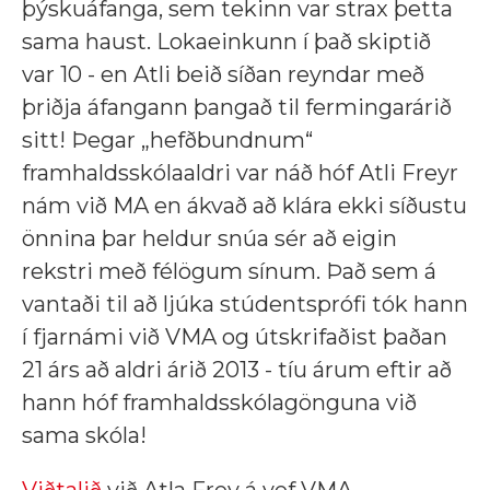
þýskuáfanga, sem tekinn var strax þetta
sama haust. Lokaeinkunn í það skiptið
var 10 - en Atli beið síðan reyndar með
þriðja áfangann þangað til fermingarárið
sitt! Þegar „hefðbundnum“
framhaldsskólaaldri var náð hóf Atli Freyr
nám við MA en ákvað að klára ekki síðustu
önnina þar heldur snúa sér að eigin
rekstri með félögum sínum. Það sem á
vantaði til að ljúka stúdentsprófi tók hann
í fjarnámi við VMA og útskrifaðist þaðan
21 árs að aldri árið 2013 - tíu árum eftir að
hann hóf framhaldsskólagönguna við
sama skóla!