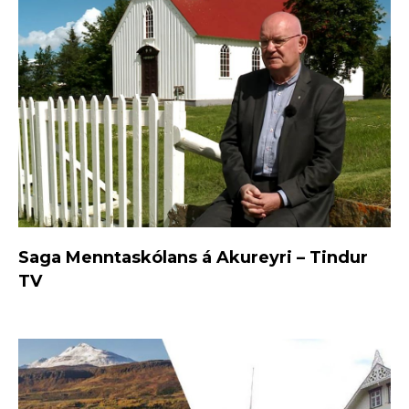
Saga Menntaskólans á Akureyri – Tindur
TV