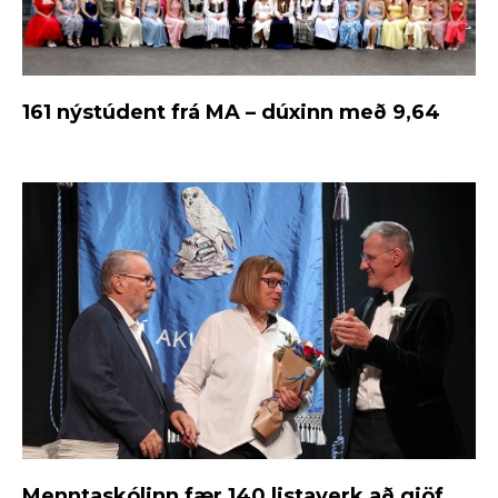
161 nýstúdent frá MA – dúxinn með 9,64
Menntaskólinn fær 140 listaverk að gjöf