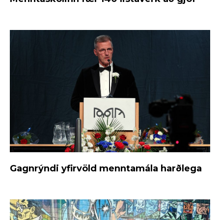
Gagnrýndi yfirvöld menntamála harðlega