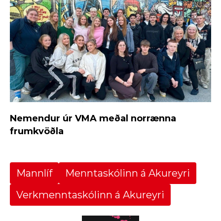
Nemendur úr VMA meðal norrænna
frumkvöðla
Mannlíf
Menntaskólinn á Akureyri
Verkmenntaskólinn á Akureyri