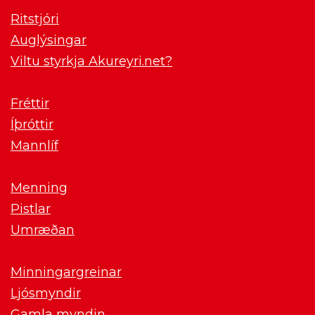
Ritstjóri
Auglýsingar
Viltu styrkja Akureyri.net?
Fréttir
Íþróttir
Mannlíf
Menning
Pistlar
Umræðan
Minningargreinar
Ljósmyndir
Gamla myndin