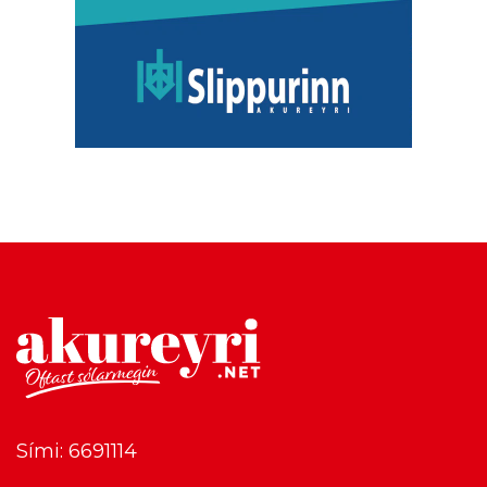
Sími: 6691114