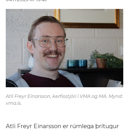
Atli Freyr Einarsson, kerfisstjóri í VMA og MA. Mynd:
vma.is.
Atli Freyr Einarsson er rúmlega þrítugur