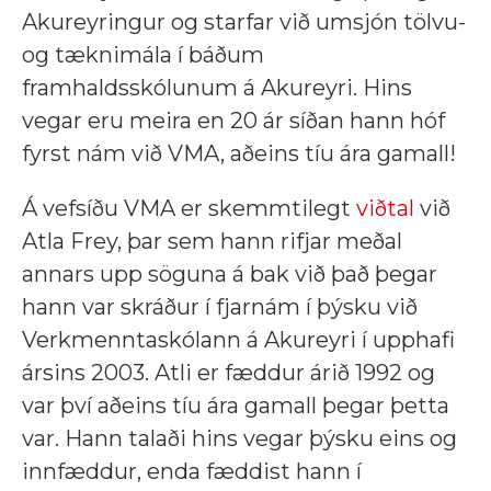
Akureyringur og starfar við umsjón tölvu-
og tæknimála í báðum
framhaldsskólunum á Akureyri. Hins
vegar eru meira en 20 ár síðan hann hóf
fyrst nám við VMA, aðeins tíu ára gamall!
Á vefsíðu VMA er skemmtilegt
viðtal
við
Atla Frey, þar sem hann rifjar meðal
annars upp söguna á bak við það þegar
hann var skráður í fjarnám í þýsku við
Verkmenntaskólann á Akureyri í upphafi
ársins 2003. Atli er fæddur árið 1992 og
var því aðeins tíu ára gamall þegar þetta
var. Hann talaði hins vegar þýsku eins og
innfæddur, enda fæddist hann í