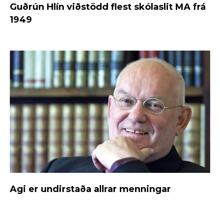
Guðrún Hlín viðstödd flest skólaslit MA frá
1949
Agi er undirstaða allrar menningar