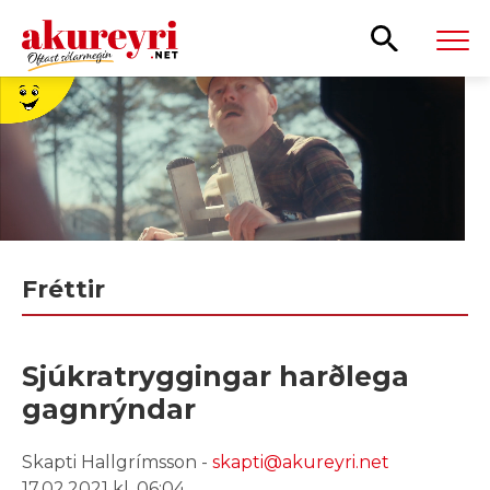
Leita
Fréttir
Sjúkratryggingar harðlega
gagnrýndar
Skapti Hallgrímsson -
skapti@akureyri.net
17.02.2021 kl. 06:04