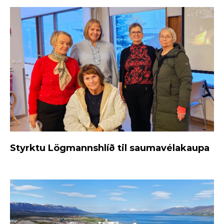
Styrktu Lögmannshlíð til saumavélakaupa