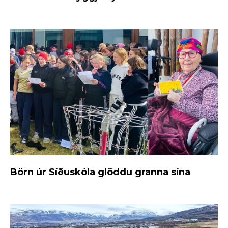
Börn úr Síðuskóla glöddu granna sína