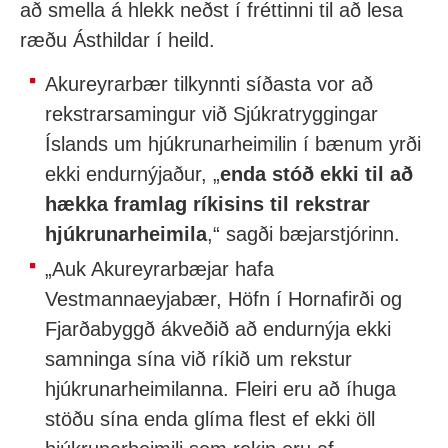
að smella á hlekk neðst í fréttinni til að lesa
ræðu Ásthildar í heild.
Akureyrarbær tilkynnti síðasta vor að
rekstrarsamingur við Sjúkratryggingar
Íslands um hjúkrunarheimilin í bænum yrði
ekki endurnýjaður, „
enda stóð ekki til að
hækka framlag ríkisins til rekstrar
hjúkrunarheimila
,“ sagði bæjarstjórinn.
„Auk Akureyrarbæjar hafa
Vestmannaeyjabær, Höfn í Hornafirði og
Fjarðabyggð ákveðið að endurnýja ekki
samninga sína við ríkið um rekstur
hjúkrunarheimilanna. Fleiri eru að íhuga
stöðu sína enda glíma flest ef ekki öll