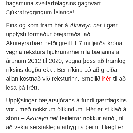
hagsmuna sveitarfélagsins gagnvart
Sjúkratryggingum Íslands!
Eins og kom fram hér á
Akureyri.net
í gær,
upplýsti formaður bæjarráðs, að
Akureyrarbær hefði greitt 1,7 milljarða króna
vegna reksturs hjúkrunarheimila bæjarins á
árunum 2012 til 2020, vegna þess að framlög
ríksins dugðu ekki. Ber ríkinu þó að greiða
allan kostnað við reksturinn. Smellið
hér
til að
lesa þá frétt.
Upplýsingar bæjarstjórans á fundi gærdagsins
voru með nokkrum ólíkindum.
Hér er stiklað á
stóru
–
Akureyri.net
feitletrar nokkur atriði, til
að vekja sérstaklega athygli á þeim. Hægt er