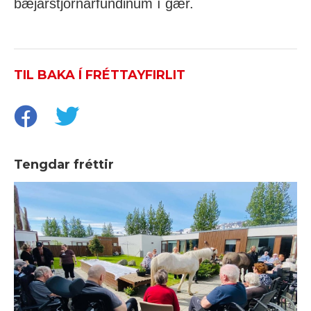
bæjarstjórnarfundinum í gær.
TIL BAKA Í FRÉTTAYFIRLIT
Tengdar fréttir