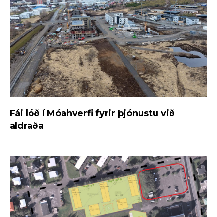
Fái lóð í Móahverfi fyrir þjónustu við
aldraða