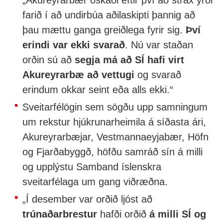
farið í að undirbúa aðilaskipti þannig að
þau mættu ganga greiðlega fyrir sig.
Því
erindi var ekki svarað
. Nú var staðan
orðin sú að
segja má að SÍ hafi virt
Akureyrarbæ að vettugi
og svarað
erindum okkar seint eða alls ekki.“
Sveitarfélögin sem sögðu upp samningum
um rekstur hjúkrunarheimila á síðasta ári,
Akureyrarbæjar, Vestmannaeyjabær, Höfn
og Fjarðabyggð, höfðu samráð sín á milli
og upplýstu Samband íslenskra
sveitarfélaga um gang viðræðna.
„Í desember var orðið ljóst að
trúnaðarbrestur
hafði orðið
á milli SÍ og