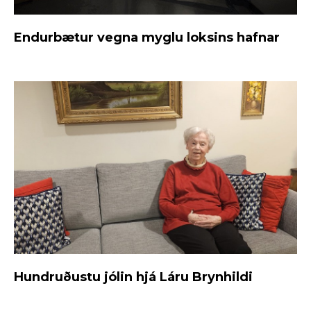
Endurbætur vegna myglu loksins hafnar
Hundruðustu jólin hjá Láru Brynhildi