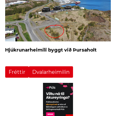
Hjúkrunarheimili byggt við Þursaholt
Fréttir
Dvalarheimilin