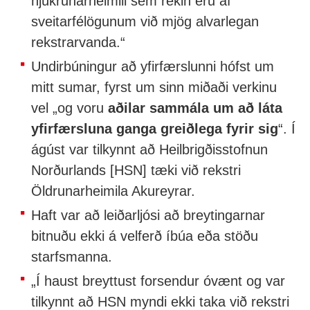
hjúkrunarheimili sem rekin eru af
sveitarfélögunum við mjög alvarlegan
rekstrarvanda.“
Undirbúningur að yfirfærslunni hófst um
mitt sumar, fyrst um sinn miðaði verkinu
vel „og voru
aðilar sammála um að láta
yfirfærsluna ganga greiðlega fyrir sig
“. Í
ágúst var tilkynnt að Heilbrigðisstofnun
Norðurlands [HSN] tæki við rekstri
Öldrunarheimila Akureyrar.
Haft var að leiðarljósi að breytingarnar
bitnuðu ekki á velferð íbúa eða stöðu
starfsmanna.
„Í haust breyttust forsendur óvænt og var
tilkynnt að HSN myndi ekki taka við rekstri