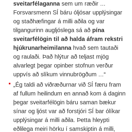
sveitarfélaganna
sem um ræðir ...
Forsvarsmenn SÍ báru óljósar upplýsingar
og staðhæfingar á milli aðila og var
tilgangurinn augljóslega sá að
pína
sveitarfélögin til að halda áfram rekstri
hjúkrunarheimilanna
hvað sem tautaði
og raulaði. Það hlýtur að teljast mjög
alvarlegt þegar opinber stofnun verður
uppvís að slíkum vinnubrögðum ...“
„Ég taldi að viðræðurnar við SÍ færu fram
af fullum heilindum en annað kom á daginn
þegar sveitarfélögin báru saman bækur
sínar og ljóst var að forstjóri SÍ bar ólíkar
upplýsingar á milli aðila. Þetta hleypti
eðlilega meiri hörku í samskiptin á milli,