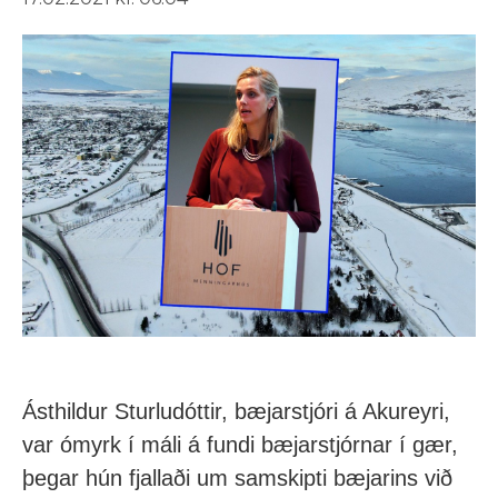
Ásthildur Sturludóttir, bæjarstjóri á Akureyri,
var ómyrk í máli á fundi bæjarstjórnar í gær,
þegar hún fjallaði um samskipti bæjarins við