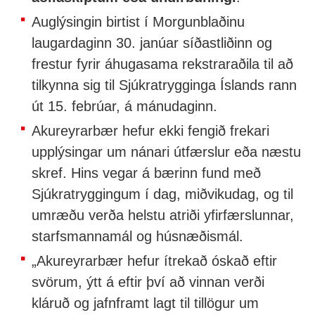
Auglýsingin birtist í Morgunblaðinu
laugardaginn 30. janúar síðastliðinn og
frestur fyrir áhugasama rekstraraðila til að
tilkynna sig til Sjúkratrygginga Íslands rann
út 15. febrúar, á mánudaginn.
Akureyrarbær hefur ekki fengið frekari
upplýsingar um nánari útfærslur eða næstu
skref. Hins vegar á bærinn fund með
Sjúkratryggingum í dag, miðvikudag, og til
umræðu verða helstu atriði yfirfærslunnar,
starfsmannamál og húsnæðismál.
„Akureyrarbær hefur ítrekað óskað eftir
svörum, ýtt á eftir því að vinnan verði
kláruð og jafnframt lagt til tillögur um