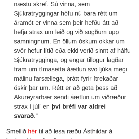
næstu skref. Sú vinna, sem
Sjúkratryggingar hófu nú bara rétt um
áramót er vinna sem þeir hefðu átt að
hefja strax um leið og við sögðum upp
samningnum. En öllum óskum okkar um
svör hefur lítið eða ekki verið sinnt af hálfu
Sjúkratrygginga, og engar tillögur lagðar
fram um tímasetta áætlun svo ljúka megi
málinu farsællega, þrátt fyrir ítrekaðar
óskir þar um. Rétt er að geta þess að
Akureyrarbær sendi áætlun um viðræður
strax í júlí en
því bréfi var aldrei
svarað
.“
Smellið
hér
til að lesa ræðu Ásthildar á