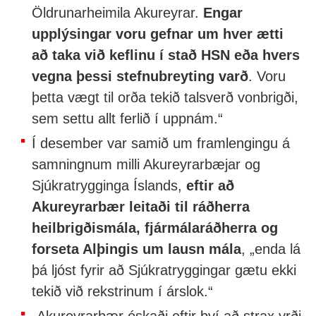
Öldrunarheimila Akureyrar.
Engar
upplýsingar voru gefnar um hver ætti
að taka við keflinu í stað HSN eða hvers
vegna þessi stefnubreyting varð
. Voru
þetta vægt til orða tekið talsverð vonbrigði,
sem settu allt ferlið í uppnám.“
Í desember var samið um framlengingu á
samningnum milli Akureyrarbæjar og
Sjúkratrygginga Íslands,
eftir að
Akureyrarbær leitaði til ráðherra
heilbrigðismála, fjármálaráðherra og
forseta Alþingis um lausn mála
, „enda lá
þá ljóst fyrir að Sjúkratryggingar gætu ekki
tekið við rekstrinum í árslok.“
„Akureyrarbær óskaði eftir því að strax yrði