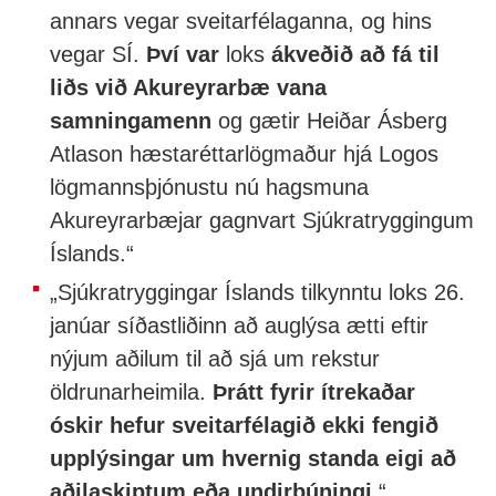
annars vegar sveitarfélaganna, og hins
vegar SÍ.
Því var
loks
ákveðið að fá til
liðs við Akureyrarbæ vana
samningamenn
og gætir Heiðar Ásberg
Atlason hæstaréttarlögmaður hjá Logos
lögmannsþjónustu nú hagsmuna
Akureyrarbæjar gagnvart Sjúkratryggingum
Íslands.“
„Sjúkratryggingar Íslands tilkynntu loks 26.
janúar síðastliðinn að auglýsa ætti eftir
nýjum aðilum til að sjá um rekstur
öldrunarheimila.
Þrátt fyrir ítrekaðar
óskir hefur sveitarfélagið ekki fengið
upplýsingar um hvernig standa eigi að
aðilaskiptum eða undirbúningi
.“