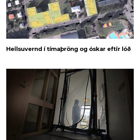
Heilsuvernd í tímaþröng og óskar eftir lóð