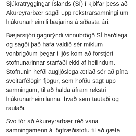
Sjúkratryggingar Íslands (SÍ) í kjölfar þess að
Akureyrarbær sagði upp rekstrarsamningi um
hjúkrunarheimili bæjarins á síðasta ári.
Bæjarstjóri gagnrýndi vinnubrögð SÍ harðlega
og sagði það hafa valdið sér miklum
vonbrigðum þegar í ljós kom að forstjóri
stofnunarinnar starfaði ekki af heilindum.
Stofnunin hefði augljóslega ætlað sér að pína
sveitarfélögin fjögur, sem höfðu sagt upp
samningum, til að halda áfram rekstri
hjúkrunarheimilanna, hvað sem tautaði og
raulaði.
Svo fór að Akureyrarbær réð vana
samningamenn á lögfræðistofu til að gæta