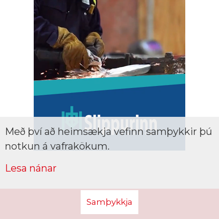
Með því að heimsækja vefinn samþykkir þú
notkun á vafrakökum.
Lesa nánar
Samþykkja