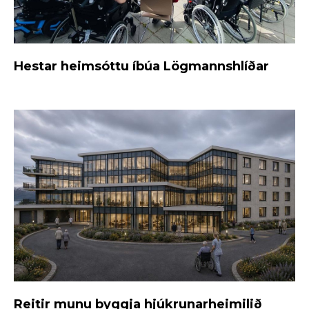
Hestar heimsóttu íbúa Lögmannshlíðar
Reitir munu byggja hjúkrunarheimilið