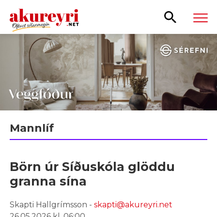
Leita
Mannlíf
Börn úr Síðuskóla glöddu
granna sína
Skapti Hallgrímsson -
skapti@akureyri.net
26.05.2026 kl. 06:00