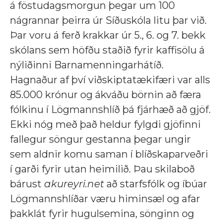
á föstudagsmorgun þegar um 100
nágrannar þeirra úr Síðuskóla litu þar við.
Þar voru á ferð krakkar úr 5., 6. og 7. bekk
skólans sem höfðu staðið fyrir kaffisölu á
nýliðinni Barnamenningarhátíð.
Hagnaður af því viðskiptatækifæri var alls
85.000 krónur og ákváðu börnin að færa
fólkinu í Lögmannshlíð þá fjárhæð að gjöf.
Ekki nóg með það heldur fylgdi gjöfinni
fallegur söngur gestanna þegar ungir
sem aldnir komu saman í blíðskaparveðri
í garði fyrir utan heimilið. Þau skilaboð
bárust
akureyri.net
að starfsfólk og íbúar
Lögmannshlíðar væru himinsæl og afar
þakklát fyrir hugulsemina, sönginn og