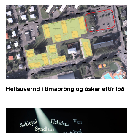
Heilsuvernd í tímaþröng og óskar eftir lóð