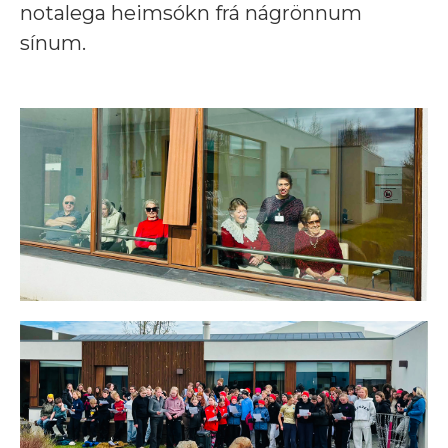
notalega heimsókn frá nágrönnum
sínum.