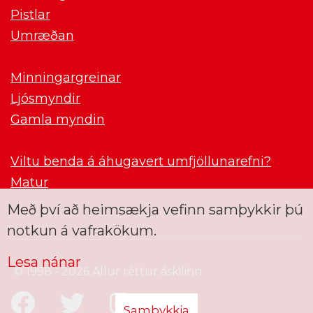
Pistlar
Umræðan
Minningargreinar
Ljósmyndir
Gamla myndin
Viltu benda á áhugavert umfjöllunarefni?
Matur
Með því að heimsækja vefinn samþykkir þú
notkun á vafrakökum.
Lesa nánar
© 1998 - 2026 Allur réttur áskilinn
Samþykkja