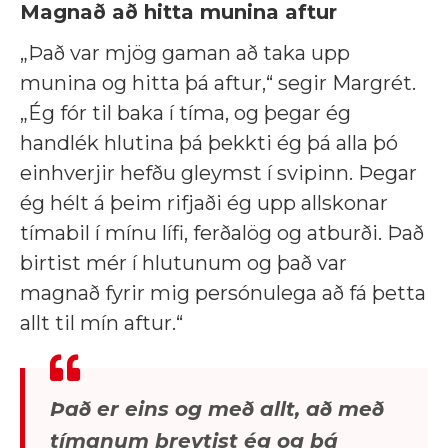
Magnað að hitta munina aftur
„Það var mjög gaman að taka upp
munina og hitta þá aftur,“ segir Margrét.
„Ég fór til baka í tíma, og þegar ég
handlék hlutina þá þekkti ég þá alla þó
einhverjir hefðu gleymst í svipinn. Þegar
ég hélt á þeim rifjaði ég upp allskonar
tímabil í mínu lífi, ferðalög og atburði. Það
birtist mér í hlutunum og það var
magnað fyrir mig persónulega að fá þetta
allt til mín aftur.“
Það er eins og með allt, að með
tímanum breytist ég og þá