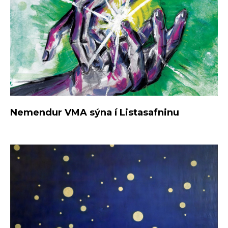
Nemendur VMA sýna í Listasafninu