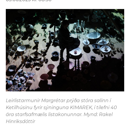
Leirlistarmunir Margrétar prýða stóra salinn í
Ketilhúsinu fyrir sýninguna KIMAREK, í tilefni 40
ára starfsafmælis listakonunnar. Mynd: Rakel
Hinriksdóttir