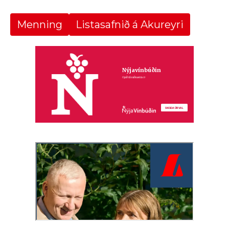
Menning
Listasafnið á Akureyri