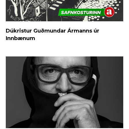
Dúkristur Guðmundar Ármanns úr
Innbænum