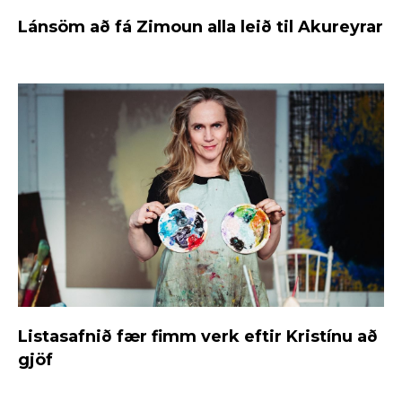
Lánsöm að fá Zimoun alla leið til Akureyrar
Listasafnið fær fimm verk eftir Kristínu að
gjöf