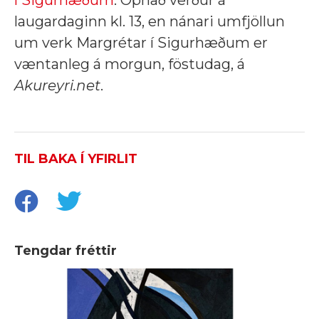
laugardaginn kl. 13, en nánari umfjöllun
um verk Margrétar í Sigurhæðum er
væntanleg á morgun, föstudag, á
Akureyri.net
.
TIL BAKA Í YFIRLIT
Tengdar fréttir