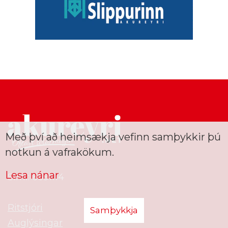
Með því að heimsækja vefinn samþykkir þú
notkun á vafrakökum.
Lesa nánar
Sími: 6691114
Ritstjóri
Samþykkja
Auglýsingar