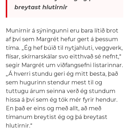
breytast hlutirnir
Munirnir á sýningunni eru bara lítið brot
af því sem Margrét hefur gert á þessum
tíma. „Ég hef búið til nytjahluti, veggverk,
flísar, skírnarskálar svo eitthvað sé nefnt,“
segir Margrét um viðfangsefni listarinnar.
„Á hverri stundu geri ég mitt besta, það
sem hugurinn stendur mest til og
tuttugu árum seinna verð ég stundum
hissa á því sem ég tók mér fyrir hendur.
En það er eins og með allt, að með
tímanum breytist ég og þá breytast
hlutirnir.“