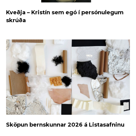
Kveðja – Kristín sem egó í persónulegum
skrúða
Sköpun bernskunnar 2026 á Listasafninu