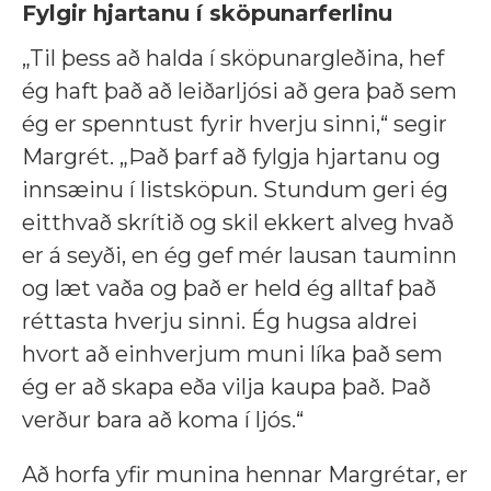
Fylgir hjartanu í sköpunarferlinu
„Til þess að halda í sköpunargleðina, hef
ég haft það að leiðarljósi að gera það sem
ég er spenntust fyrir hverju sinni,“ segir
Margrét. „Það þarf að fylgja hjartanu og
innsæinu í listsköpun. Stundum geri ég
eitthvað skrítið og skil ekkert alveg hvað
er á seyði, en ég gef mér lausan tauminn
og læt vaða og það er held ég alltaf það
réttasta hverju sinni. Ég hugsa aldrei
hvort að einhverjum muni líka það sem
ég er að skapa eða vilja kaupa það. Það
verður bara að koma í ljós.“
Að horfa yfir munina hennar Margrétar, er