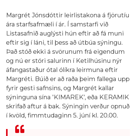
Margrét Jónsdóttir leirlistakona á fjörutíu
ára starfsafmæli í ár. Í samstarfi við
Listasafnið auglýsti hún eftir að fá muni
eftir sig í láni, til þess að útbúa sýningu.
Það stóð ekki á svörunum frá eigendum
og nú er stóri salurinn í Ketilhúsinu nýr
áfangastaður ótal ólíkra leirmuna eftir
Margréti. Búið er að raða þeim fallega upp
fyrir gesti safnsins, og Margrét kallar
sýninguna sína 'KIMAREK', eða KERAMIK
skrifað aftur á bak. Sýningin verður opnuð
í kvöld, fimmtudaginn 5. júní kl. 20.00.