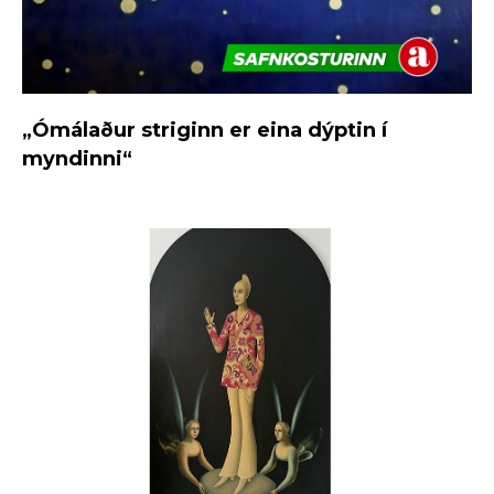
„Ómálaður striginn er eina dýptin í
myndinni“