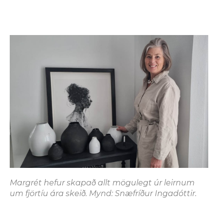
Margrét hefur skapað allt mögulegt úr leirnum
um fjörtíu ára skeið. Mynd: Snæfríður Ingadóttir.