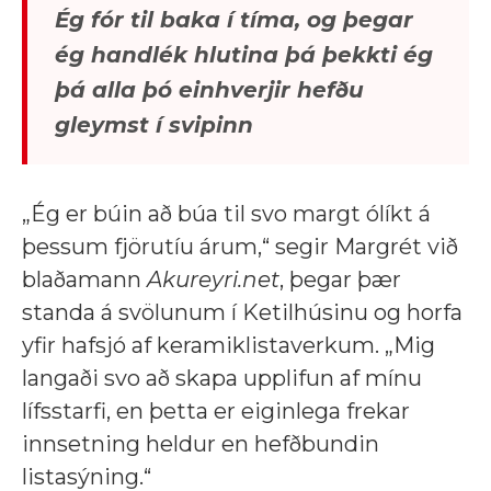
Ég fór til baka í tíma, og þegar
ég handlék hlutina þá þekkti ég
þá alla þó einhverjir hefðu
gleymst í svipinn
„Ég er búin að búa til svo margt ólíkt á
þessum fjörutíu árum,“ segir Margrét við
blaðamann
Akureyri.net
, þegar þær
standa á svölunum í Ketilhúsinu og horfa
yfir hafsjó af keramiklistaverkum. „Mig
langaði svo að skapa upplifun af mínu
lífsstarfi, en þetta er eiginlega frekar
innsetning heldur en hefðbundin
listasýning.“