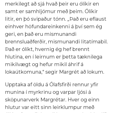
merkilegt að sjá hvað þeir eru ólíkir en
samt er samhljómur með þeim. Ólíkir
litir, en þó svipaður tónn. „Það eru eflaust
einhver höfundareinkenni á því sem ég
geri, en það eru mismunandi
brennsluaðferðir, mismunandi litatímabil.
Það er ólíkt, hvernig ég hef brennt
hlutina, en í leirnum er þetta tæknilega
mikilvægt og hefur mikil áhrif á
lokaútkomuna,“ segir Margrét að lokum.
Upptaka af öldu á Ólafsfirði rennur yfir
munina í myrkrinu og varpar ljósi á
sköpunarverk Margrétar. Hver og einn
hlutur var eitt sinn leirklumpur með