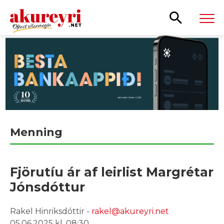
Leita
Menning
Fjörutíu ár af leirlist Margrétar
Jónsdóttur
Rakel Hinriksdóttir -
rakel@akureyri.net
05.06.2025 kl. 08:30