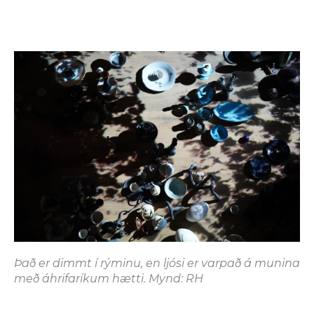
Það er dimmt í rýminu, en ljósi er varpað á munina
með áhrifaríkum hætti. Mynd: RH