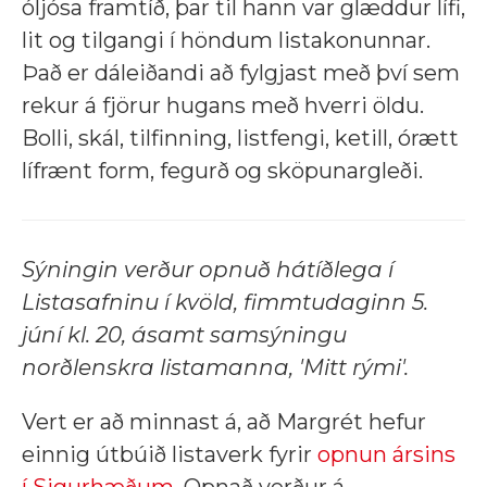
óljósa framtíð, þar til hann var glæddur lífi,
lit og tilgangi í höndum listakonunnar.
Það er dáleiðandi að fylgjast með því sem
rekur á fjörur hugans með hverri öldu.
Bolli, skál, tilfinning, listfengi, ketill, órætt
lífrænt form, fegurð og sköpunargleði.
Sýningin verður opnuð hátíðlega í
Listasafninu í kvöld, fimmtudaginn 5.
júní kl. 20, ásamt samsýningu
norðlenskra listamanna, 'Mitt rými'.
Vert er að minnast á, að Margrét hefur
einnig útbúið listaverk fyrir
opnun ársins
í Sigurhæðum
. Opnað verður á